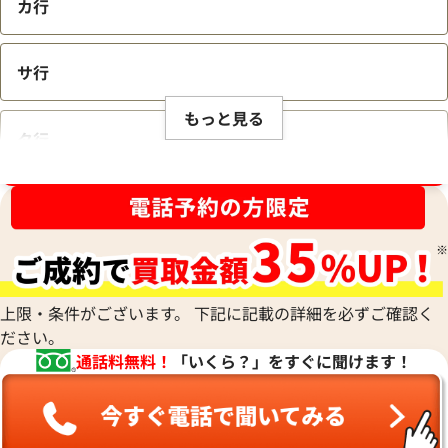
カ行
サ行
もっと見る
タ行
ブランド品買取強化中！売るなら今！
ナ行
ハ行
上限・条件がございます。 下記に記載の詳細を必ずご確認く
ださい。
マ行
通話料無料！
「いくら？」をすぐに聞けます！
ヤ行