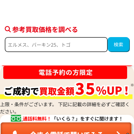
96,000
円
76,000
円
2026年5月3日時点
2025年12月17日
参考買取価格を調べる
ブランド品買取強化中！売るなら今！
上限・条件がございます。 下記に記載の詳細を必ずご確認く
ルイ・ヴィトン モノグラムヴェルニ アル
グッチ GGクリス
ださい。
マBB ハンドバッグ M91585
ティングキャンバ
通話料無料！
「いくら？」をすぐに聞けます！
参考買取価格
参考買取価格
67,000
円
57,000
円