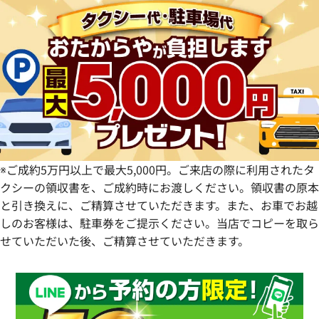
群馬県
岐阜県
兵庫県
広島県
愛媛県
佐賀県
静岡県
奈良県
山口県
長崎県
愛知県
和歌山県
熊本県
大分県
宮崎県
鹿児島県
※ご成約5万円以上で最大5,000円。ご来店の際に利用されたタ
クシーの領収書を、ご成約時にお渡しください。領収書の原本
と引き換えに、ご精算させていただきます。また、お車でお越
しのお客様は、駐車券をご提示ください。当店でコピーを取ら
せていただいた後、ご精算させていただきます。