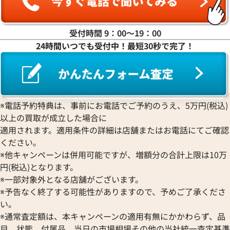
2026年6月17日時点
2026年7月17日時
受付時間 9：00〜19：00
24時間いつでも受付中！最短30秒で完了！
※電話予約特典は、事前にお電話でご予約のうえ、5万円(税込)
以上の買取が成立した場合に
適用されます。適用条件の詳細は店舗またはお電話にてご確認
ください。
※他キャンペーンは併用可能ですが、増額分の合計上限は10万
円(税込)となります。
ルイ・ヴィトン モノグラムミニ ジョセフ
ルイ・ヴィトン ユ
※一部対象外となる店舗がございます。
ィーヌGM ハンドバッグ M92310
ルダーバッグ M920
※予告なく終了する可能性がありますので、予めご了承くださ
参考買取価格
参考買取価格
い。
30,000
円
28,000
円
※通常査定額は、本キャンペーンの適用有無にかかわらず、品
2026年6月17日時点
2026年2月3日時点
目、状態、付属品、当日の市場相場その他の当社統一査定基準