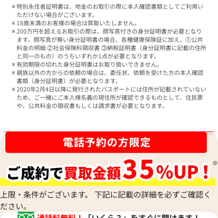
特別永住者証明書は、地金のお取引の際に本人確認書類としてご利用い
ただけない場合がございます。
18歳未満のお客様の場合は買取いたしません。
200万円を超えるお取引の際は、顔写真付きの身分証明書が必要となり
ます。顔写真が無い身分証明書の場合、各種健康保険証に加え、①公共
料金の明細 ②社会保険料領収書 ③納税証明書（身分証明書に記載の住所
と同一のもの）のうちいずれか1点が必要となります。
有効期限の切れた身分証明書はお取り扱いできません。
親族以外の方からの依頼の場合は、委任状、依頼を受けた方の本人確認
書類（身分証明書）が必要となります。
2020年2月4日以降に発行されたパスポートには住所が記載されていない
ため、ご一緒にご本人様名義の現住所が確認できるものとして、住民票
や、公共料金の領収書もしくは請求書が必要となります。
ブランド品買取強化中！売るなら今！
上限・条件がございます。 下記に記載の詳細を必ずご確認く
ださい。
通話料無料！
「いくら？」をすぐに聞けます！