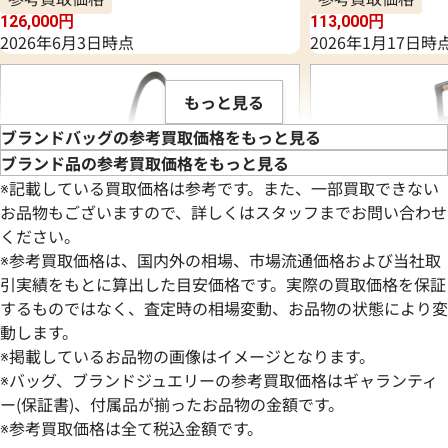
126,000
円
113,000
円
2026年6月3日時点
2026年1月17日時
もっと見る
ブランドバッグの参考買取価格をもっと見る
ブランド品の参考買取価格をもっと見る
※記載している買取価格は参考です。また、一部買取できない
お品物もございますので、詳しくはスタッフまでお問い合わせ
ください。
※参考買取価格は、国内外の相場、市場流通価格および当社取
引実績をもとに算出した目安価格です。実際の買取価格を保証
するものではなく、査定時の相場変動、お品物の状態により変
動します。
※掲載しているお品物の画像はイメージとなります。
ルイ・ヴィトン ロックミーカバ トートバ
ルイ・ヴィトン モ
※バッグ、ブランドジュエリーの参考買取価格はギャランティ
ッグ M42289
スーツケース トランク
ー(保証書)、付属品が揃ったお品物の金額です。
※参考買取価格は全て税込金額です。
参考買取価格
参考買取価格