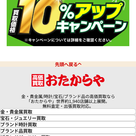
先頭へ戻る
金・貴金属/時計/宝石/ブランド品の高価買取なら
「おたからや」世界約1,940店舗以上展開。
無料査定・出張買取対応。
金・貴金属買取
金買取
宝石・ジュエリー買取
金の相場価格情報
宝石・ジュエリー買取
ブランド時計買取
金の参考買取価格一覧
ダイヤモンド買取
時計買取
ブランド品買取
インゴット買取