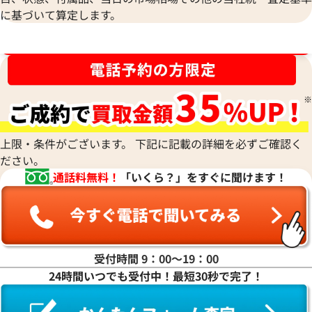
に基づいて算定します。
ブランド品買取強化中！売るなら今！
上限・条件がございます。 下記に記載の詳細を必ずご確認く
ださい。
通話料無料！
「いくら？」をすぐに聞けます！
ルイ・ヴィトン ダミエグラフィット ポル
ルイ・ヴィトン エ
トドキュマンヴォワヤージュ ブリーフケ
バッグ M45637
ース M41125
受付時間 9：00〜19：00
24時間いつでも受付中！最短30秒で完了！
参考買取価格
参考買取価格
22,000
円
21,000
円
2026年6月3日時点
2025年11月3日時