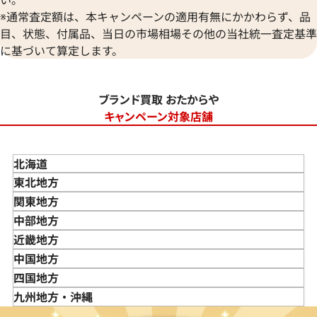
※通常査定額は、本キャンペーンの適用有無にかかわらず、品
目、状態、付属品、当日の市場相場その他の当社統一査定基準
に基づいて算定します。
ブランド買取 おたからや
キャンペーン対象店舗
北海道
東北地方
青森県
関東地方
岩手県
東京都
中部地方
宮城県
神奈川県
新潟県
近畿地方
秋田県
埼玉県
富山県
三重県
中国地方
山形県
千葉県
石川県
滋賀県
鳥取県
四国地方
福島県
茨城県
山梨県
京都府
島根県
徳島県
九州地方・沖縄
栃木県
長野県
大阪府
岡山県
香川県
福岡県