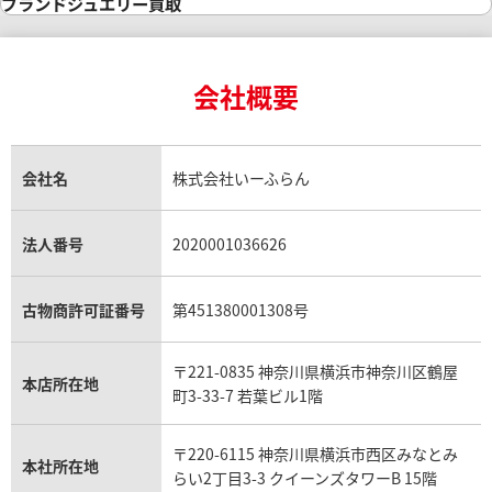
ダイヤモンド・宝石の参考価格一覧
ロレックス買取
ブランド買取
ブランドジュエリー買取
インゴットの相場価格情報
リング・結婚指輪買取
ロレックス デイトナ買取
ルイ・ヴィトン買取
カルティエ買取
24金買取
エメラルド買取
ロレックス サブマリーナー買取
ルイ・ヴィトン買取の参考価格一覧
ティファニー買取
24金の相場価格情報
サファイア買取
ロレックス GMTマスター買取
エルメス買取
ブルガリ買取
18金買取
ルビー買取
ロレックス エクスプローラー買取
会社概要
エルメス バーキン買取
ヴァンクリーフ＆アーペル買取
18金の相場価格情報
ヒスイ買取
ロレックス デイトジャスト買取
エルメス ケリー買取
ハリーウィンストン買取
金のアクセサリー買取
オパール買取
ロレックス 買取の参考価格一覧
エルメス買取の参考価格一覧
クロムハーツ買取
金貨買取
トパーズ買取
パテック フィリップ買取
シャネル買取
フレッド買取
貴金属買取
タンザナイト買取
パテック フィリップノーチラス買取
シャネル マトラッセ買取
ショーメ買取
会社名
株式会社いーふらん
プラチナ買取
アメジスト買取
オーデマ ピゲ買取
シャネル買取の参考価格一覧
ショパール買取
銀・シルバー買取
パライバトルマリン買取
オーデマ ピゲ ロイヤルオーク買取
ディオール買取
タサキ買取
パラジウム買取
キャッツアイ買取
ヴァシュロン・コンスタンタン買取
セリーヌ買取
法人番号
2020001036626
ダミアーニ買取
アレキサンドライト買取
A.ランゲ&ゾーネ買取
フェンディ買取
ピアジェ買取
ガーネット買取
ブレゲ買取
グッチ買取
ブシュロン買取
アクアマリン買取
オメガ買取
プラダ買取
古物商許可証番号
第451380001308号
モーブッサン買取
ウブロ買取
ミキモト買取
IWC買取
グラフ買取
〒221-0835 神奈川県横浜市神奈川区鶴屋
カルティエ買取
本店所在地
フランク ミュラー買取
町3-33-7 若葉ビル1階
リシャール・ミル買取
タグ・ホイヤー買取
〒220-6115 神奈川県横浜市西区みなとみ
パネライ買取
本社所在地
らい2丁目3-3 クイーンズタワーB 15階
チューダー（チュードル）買取