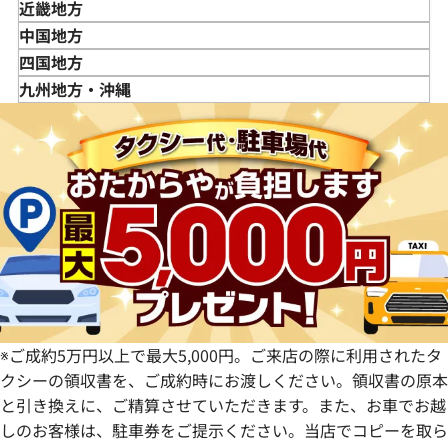
宮城県
神奈川県
新潟県
近畿地方
秋田県
埼玉県
富山県
三重県
中国地方
山形県
千葉県
石川県
滋賀県
鳥取県
四国地方
福島県
茨城県
山梨県
京都府
島根県
徳島県
九州地方・沖縄
栃木県
長野県
大阪府
岡山県
香川県
福岡県
群馬県
岐阜県
兵庫県
広島県
愛媛県
佐賀県
静岡県
奈良県
山口県
長崎県
愛知県
和歌山県
熊本県
大分県
宮崎県
鹿児島県
※ご成約5万円以上で最大5,000円。ご来店の際に利用されたタ
クシーの領収書を、ご成約時にお渡しください。領収書の原本
と引き換えに、ご精算させていただきます。また、お車でお越
しのお客様は、駐車券をご提示ください。当店でコピーを取ら