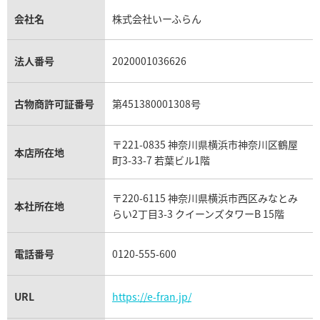
金貨買取
トパーズ買取
パテック フィリップ買取
シャネル買取
フレッド買取
貴金属買取
タンザナイト買取
パテック フィリップノーチラス買取
シャネル マトラッセ買取
ショーメ買取
会社名
株式会社いーふらん
プラチナ買取
アメジスト買取
オーデマ ピゲ買取
シャネル買取の参考価格一覧
ショパール買取
銀・シルバー買取
パライバトルマリン買取
オーデマ ピゲ ロイヤルオーク買取
ディオール買取
タサキ買取
パラジウム買取
キャッツアイ買取
ヴァシュロン・コンスタンタン買取
セリーヌ買取
法人番号
2020001036626
ダミアーニ買取
アレキサンドライト買取
A.ランゲ&ゾーネ買取
フェンディ買取
ピアジェ買取
ガーネット買取
ブレゲ買取
グッチ買取
ブシュロン買取
アクアマリン買取
オメガ買取
プラダ買取
古物商許可証番号
第451380001308号
モーブッサン買取
ウブロ買取
ミキモト買取
IWC買取
グラフ買取
〒221-0835 神奈川県横浜市神奈川区鶴屋
カルティエ買取
本店所在地
フランク ミュラー買取
町3-33-7 若葉ビル1階
リシャール・ミル買取
タグ・ホイヤー買取
〒220-6115 神奈川県横浜市西区みなとみ
パネライ買取
本社所在地
らい2丁目3-3 クイーンズタワーB 15階
チューダー（チュードル）買取
電話番号
0120-555-600
URL
https://e-fran.jp/