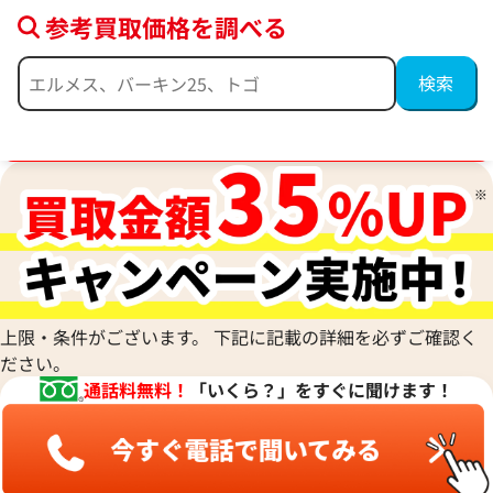
参考買取価格を調べる
ブランド品買取強化中！売るなら今！
ジバンシィ アンティゴナスモール ハンド
ボッテガ・ヴェネ
上限・条件がございます。 下記に記載の詳細を必ずご確認く
バッグ レザー
ージュ トートバッ
ださい。
参考買取価格
参考買取価格
通話料無料！
「いくら？」をすぐに聞けます！
65,000
円
32,000
円
2026年7月13日時点
2026年7月13日時