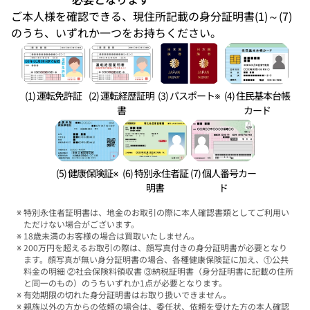
ご本人様を確認できる、現住所記載の身分証明書(1)～(7)
のうち、いずれか一つをお持ちください。
(1) 運転免許証
(2) 運転経歴証明
(3) パスポート※
(4) 住民基本台帳
書
カード
(5) 健康保険証※
(6) 特別永住者証
(7) 個人番号カー
明書
ド
特別永住者証明書は、地金のお取引の際に本人確認書類としてご利用い
ただけない場合がございます。
18歳未満のお客様の場合は買取いたしません。
200万円を超えるお取引の際は、顔写真付きの身分証明書が必要となり
ます。顔写真が無い身分証明書の場合、各種健康保険証に加え、①公共
料金の明細 ②社会保険料領収書 ③納税証明書（身分証明書に記載の住所
と同一のもの）のうちいずれか1点が必要となります。
有効期限の切れた身分証明書はお取り扱いできません。
親族以外の方からの依頼の場合は、委任状、依頼を受けた方の本人確認