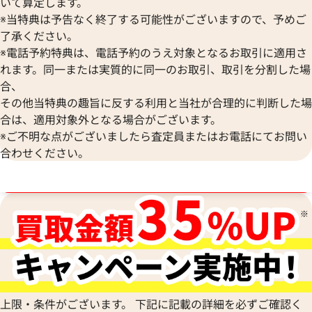
いて算定します。
※当特典は予告なく終了する可能性がございますので、予めご
了承ください。
※電話予約特典は、電話予約のうえ対象となるお取引に適用さ
れます。同一または実質的に同一のお取引、取引を分割した場
合、
その他当特典の趣旨に反する利用と当社が合理的に判断した場
合は、適用対象外となる場合がございます。
※ご不明な点がございましたら査定員またはお電話にてお問い
合わせください。
フェンディ プチトゥージュール ハンドバ
ヴィヴィアンウエス
ブランド品買取強化中！売るなら今！
ッグ レザー
グ ハラコ エナメル
参考買取価格
参考買取価格
19,000
円
15,000
円
2026年7月13日時点
2026年7月17日時
上限・条件がございます。 下記に記載の詳細を必ずご確認く