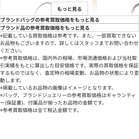
もっと見る
ブランドバッグの参考買取価格をもっと見る
ブランド品の参考買取価格をもっと見る
※記載している買取価格は参考です。また、一部買取できない
お品物もございますので、詳しくはスタッフまでお問い合わせ
ください。
※参考買取価格は、国内外の相場、市場流通価格および当社取
引実績をもとに算出した目安価格です。実際の買取価格を保証
するものではなく、査定時の相場変動、お品物の状態により変
動します。
※掲載しているお品物の画像はイメージとなります。
トッズ ハンドバッグ レザー
ルイ・ヴィトン ダ
※バッグ、ブランドジュエリーの参考買取価格はギャランティ
サック N51132
ー(保証書)、付属品が揃ったお品物の金額です。
※参考買取価格は全て税込金額です。
参考買取価格
参考買取価格
67,000
円
67,000
円
2026年6月28日時点
2025年11月28日