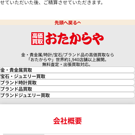
せていただいた後、ご精算させていただきます。
先頭へ戻る
金・貴金属/時計/宝石/ブランド品の高価買取なら
「おたからや」世界約1,940店舗以上展開。
無料査定・出張買取対応。
金・貴金属買取
金買取
宝石・ジュエリー買取
金の相場価格情報
宝石・ジュエリー買取
ブランド時計買取
金の参考買取価格一覧
ダイヤモンド買取
時計買取
ブランド品買取
インゴット買取
ダイヤモンド・宝石の参考価格一覧
ロレックス買取
ブランド買取
ブランドジュエリー買取
インゴットの相場価格情報
リング・結婚指輪買取
ロレックス デイトナ買取
ルイ・ヴィトン買取
カルティエ買取
24金買取
エメラルド買取
ロレックス サブマリーナー買取
ルイ・ヴィトン買取の参考価格一覧
ティファニー買取
24金の相場価格情報
サファイア買取
ロレックス GMTマスター買取
エルメス買取
ブルガリ買取
18金買取
ルビー買取
ロレックス エクスプローラー買取
会社概要
エルメス バーキン買取
ヴァンクリーフ＆アーペル買取
18金の相場価格情報
ヒスイ買取
ロレックス デイトジャスト買取
エルメス ケリー買取
ハリーウィンストン買取
金のアクセサリー買取
オパール買取
ロレックス 買取の参考価格一覧
エルメス買取の参考価格一覧
クロムハーツ買取