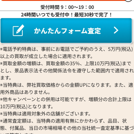
受付時間 9：00〜19：00
24時間いつでも受付中！最短30秒で完了！
※電話予約特典は、事前にお電話でご予約のうえ、5万円(税込)
以上の買取が成立した場合に適用されます。
※買取金額の増額は、買取金額の35％、上限10万円(税込)まで
とし、景品表示法その他関係法令を遵守した範囲内で適用され
ます。
ドルチェ&ガッバーナ ショルダーバッグ
ステラマッカートニ
※当特典は、弊社買取価格からの金額UPになります。また、適
ハラコ
バッグ スエード
用外商品はありません。
参考買取価格
参考買取価格
※他キャンペーンとの併用は可能ですが、増額分の合計上限は
21,000
円
21,000
円
10万円(税込)となります。
2026年2月3日時点
2026年7月3日時点
※当特典は適用対象外の店舗がございます。
※通常査定額は、当特典の適用有無にかかわらず、品目、状
態、付属品、当日の市場相場その他の当社統一査定基準に基づ