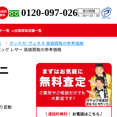
0120-097-026
受付時間
9：00〜19：00
ド一覧
出張買取
店舗一覧
覧
ボッテガ･ヴェネタ 高価買取の参考価格
バッグ レザー 高価買取の参考価格
ニ
り変動
\
通話料無料！
お電話はこちら /