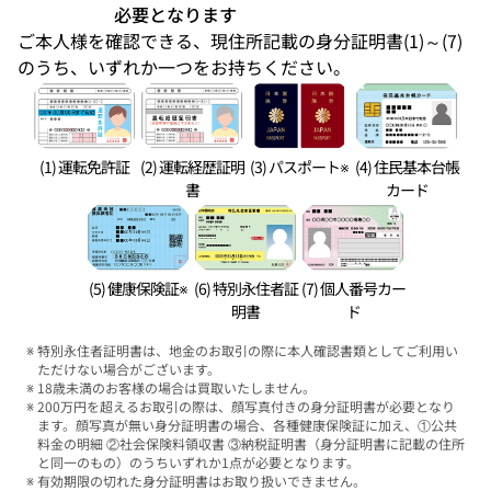
必要となります
ご本人様を確認できる、現住所記載の身分証明書(1)～(7)
のうち、いずれか一つをお持ちください。
(1) 運転免許証
(2) 運転経歴証明
(3) パスポート※
(4) 住民基本台帳
書
カード
(5) 健康保険証※
(6) 特別永住者証
(7) 個人番号カー
明書
ド
特別永住者証明書は、地金のお取引の際に本人確認書類としてご利用い
ただけない場合がございます。
18歳未満のお客様の場合は買取いたしません。
200万円を超えるお取引の際は、顔写真付きの身分証明書が必要となり
ます。顔写真が無い身分証明書の場合、各種健康保険証に加え、①公共
料金の明細 ②社会保険料領収書 ③納税証明書（身分証明書に記載の住所
と同一のもの）のうちいずれか1点が必要となります。
有効期限の切れた身分証明書はお取り扱いできません。