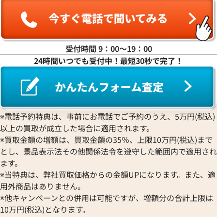
受付時間 9：00〜19：00
24時間いつでも受付中！最短30秒で完了！
※電話予約特典は、事前にお電話でご予約のうえ、5万円(税込)
以上の買取が成立した場合に適用されます。
グッチ ホースビット1955 GGスプリーム
グッチ ディアマン
※買取金額の増額は、買取金額の35％、上限10万円(税込)まで
ショルダーバッグ PVC
バス
とし、景品表示法その他関係法令を遵守した範囲内で適用され
参考買取価格
参考買取価格
ます。
42,000
円
39,000
円
※当特典は、弊社買取価格からの金額UPになります。また、適
2026年6月3日時点
2026年7月17日時
用外商品はありません。
※他キャンペーンとの併用は可能ですが、増額分の合計上限は
10万円(税込)となります。