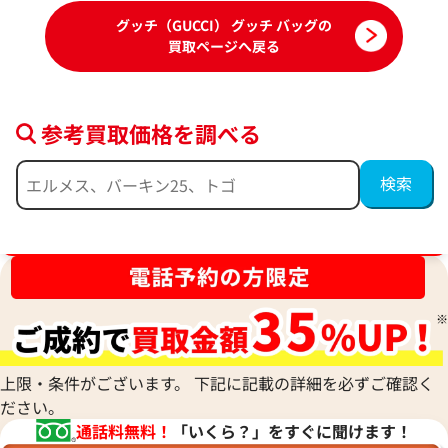
グッチ（GUCCI） グッチ バッグの
買取ページへ戻る
参考買取価格を調べる
ブランド品買取強化中！売るなら今！
グッチ GGクリスタル トートバッグ コー
グッチ プリンシー
ティングキャンバス
ダーバッグ キャン
参考買取価格
参考買取価格
57,000
円
48,000
円
上限・条件がございます。 下記に記載の詳細を必ずご確認く
2026年7月17日時点
2025年10月17日
ださい。
通話料無料！
「いくら？」をすぐに聞けます！