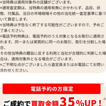
※当特典は適用対象外の店舗がございます。
※通常査定額は、当特典の適用有無にかかわらず、品目、状
態、付属品、当日の市場相場その他の当社統一査定基準に基づ
いて算定します。
※当特典は予告なく終了する可能性がございますので、予めご
了承ください。
※電話予約特典は、電話予約のうえ対象となるお取引に適用さ
れます。同一または実質的に同一のお取引、取引を分割した場
合、
その他当特典の趣旨に反する利用と当社が合理的に判断した場
合は、適用対象外となる場合がございます。
グッチ GGブルームス バンブー ハンドバ
グッチ オールドグ
※ご不明な点がございましたら査定員またはお電話にてお問い
ッグ キャンバス
PVC
合わせください。
参考買取価格
参考買取価格
34,000
円
25,000
円
ブランド品買取強化中！売るなら今！
2026年7月17日時点
2025年11月17日