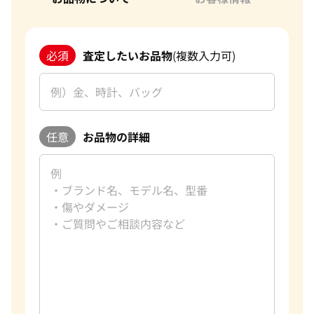
必須
査定したいお品物
(複数入力可)
任意
お品物の詳細