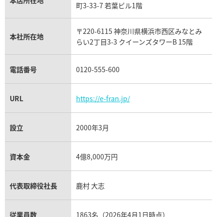
本店所在地
フランク ミュラー買取
町3-33-7 若葉ビル1階
リシャール・ミル買取
タグ・ホイヤー買取
〒220-6115 神奈川県横浜市西区みなとみ
パネライ買取
本社所在地
らい2丁目3-3 クイーンズタワーB 15階
チューダー（チュードル）買取
電話番号
0120-555-600
URL
https://e-fran.jp/
設立
2000年3月
資本金
4億8,000万円
代表取締役社長
鹿村 大志
従業員数
1863名（2026年4月1日時点）