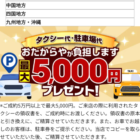
秋田県
埼玉県
富山県
三重県
中国地方
山形県
千葉県
石川県
滋賀県
鳥取県
四国地方
福島県
茨城県
山梨県
京都府
島根県
徳島県
九州地方・沖縄
栃木県
長野県
大阪府
岡山県
香川県
福岡県
群馬県
岐阜県
兵庫県
広島県
愛媛県
佐賀県
静岡県
奈良県
山口県
長崎県
愛知県
和歌山県
熊本県
大分県
宮崎県
鹿児島県
※ご成約5万円以上で最大5,000円。ご来店の際に利用されたタ
クシーの領収書を、ご成約時にお渡しください。領収書の原本
と引き換えに、ご精算させていただきます。また、お車でお越
しのお客様は、駐車券をご提示ください。当店でコピーを取ら
せていただいた後、ご精算させていただきます。