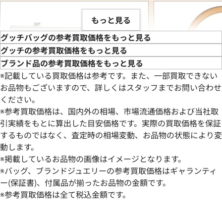
もっと見る
グッチバッグの参考買取価格をもっと見る
グッチの参考買取価格をもっと見る
ブランド品の参考買取価格をもっと見る
※記載している買取価格は参考です。また、一部買取できない
お品物もございますので、詳しくはスタッフまでお問い合わせ
ください。
※参考買取価格は、国内外の相場、市場流通価格および当社取
引実績をもとに算出した目安価格です。実際の買取価格を保証
するものではなく、査定時の相場変動、お品物の状態により変
動します。
グッチ グッチシマ ホースビット ショルダ
グッチ ジャッキー
※掲載しているお品物の画像はイメージとなります。
ーバッグ レザー
ー
※バッグ、ブランドジュエリーの参考買取価格はギャランティ
参考買取価格
参考買取価格
ー(保証書)、付属品が揃ったお品物の金額です。
58,000
※参考買取価格は全て税込金額です。
円
58,000
円
2026年6月3日時点
2026年6月3日時点