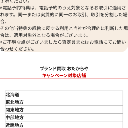
了承ください。
※電話予約特典は、電話予約のうえ対象となるお取引に適用さ
れます。同一または実質的に同一のお取引、取引を分割した場
合、
その他当特典の趣旨に反する利用と当社が合理的に判断した場
合は、適用対象外となる場合がございます。
※ご不明な点がございましたら査定員またはお電話にてお問い
合わせください。
ブランド買取 おたからや
キャンペーン対象店舗
北海道
東北地方
青森県
関東地方
岩手県
東京都
中部地方
宮城県
神奈川県
新潟県
近畿地方