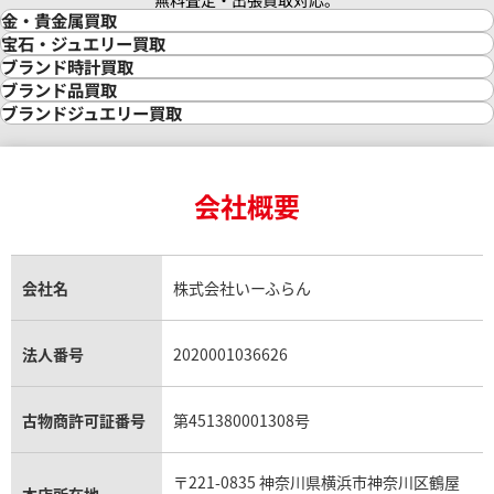
無料査定・出張買取対応。
金・貴金属買取
金買取
宝石・ジュエリー買取
金の相場価格情報
宝石・ジュエリー買取
ブランド時計買取
金の参考買取価格一覧
ダイヤモンド買取
時計買取
ブランド品買取
インゴット買取
ダイヤモンド・宝石の参考価格一覧
ロレックス買取
ブランド買取
ブランドジュエリー買取
インゴットの相場価格情報
リング・結婚指輪買取
ロレックス デイトナ買取
ルイ・ヴィトン買取
カルティエ買取
24金買取
エメラルド買取
ロレックス サブマリーナー買取
ルイ・ヴィトン買取の参考価格一覧
ティファニー買取
24金の相場価格情報
サファイア買取
ロレックス GMTマスター買取
エルメス買取
ブルガリ買取
18金買取
ルビー買取
ロレックス エクスプローラー買取
会社概要
エルメス バーキン買取
ヴァンクリーフ＆アーペル買取
18金の相場価格情報
ヒスイ買取
ロレックス デイトジャスト買取
エルメス ケリー買取
ハリーウィンストン買取
金のアクセサリー買取
オパール買取
ロレックス 買取の参考価格一覧
エルメス買取の参考価格一覧
クロムハーツ買取
金貨買取
トパーズ買取
パテック フィリップ買取
シャネル買取
フレッド買取
貴金属買取
タンザナイト買取
パテック フィリップノーチラス買取
シャネル マトラッセ買取
ショーメ買取
会社名
株式会社いーふらん
プラチナ買取
アメジスト買取
オーデマ ピゲ買取
シャネル買取の参考価格一覧
ショパール買取
銀・シルバー買取
パライバトルマリン買取
オーデマ ピゲ ロイヤルオーク買取
ディオール買取
タサキ買取
パラジウム買取
キャッツアイ買取
ヴァシュロン・コンスタンタン買取
セリーヌ買取
法人番号
2020001036626
ダミアーニ買取
アレキサンドライト買取
A.ランゲ&ゾーネ買取
フェンディ買取
ピアジェ買取
ガーネット買取
ブレゲ買取
グッチ買取
ブシュロン買取
アクアマリン買取
オメガ買取
プラダ買取
古物商許可証番号
第451380001308号
モーブッサン買取
ウブロ買取
ミキモト買取
IWC買取
グラフ買取
〒221-0835 神奈川県横浜市神奈川区鶴屋
カルティエ買取