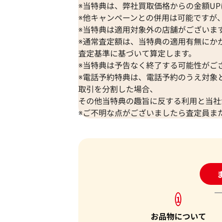
※当特典は、弊社買取価格からの金額U
2025年5月17日時点
※他キャンペーンとの併用は可能ですが、
※当特典は適用対象外の店舗がございま
※通常査定額は、当特典の適用有無にか
査定基準に基づいて算定します。
※当特典は予告なく終了する可能性がご
※電話予約特典は、電話予約のうえ対象
取引を分割した場合、
その他当特典の趣旨に反する利用と当社
※ご不明な点がございましたら査定員ま
24
マルニ トートバッグ メッシュ
参考買取価格
1
4,000
円
2025年1月17日時点
お品物について