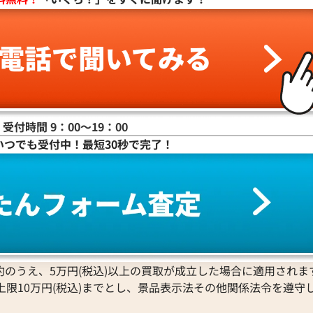
参考買取価格
8,000
円
2026年2月3日時点
買取
受付時間 9：00〜19：00
いつでも受付中！最短30秒で完了！
のうえ、5万円(税込)以上の買取が成立した場合に適用されま
マルニ トートバッグ レザー
上限10万円(税込)までとし、景品表示法その他関係法令を遵守
参考買取価格
6,000
円