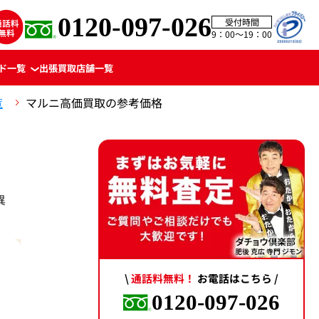
0120-097-026
受付時間
9：00〜19：00
ド一覧
出張買取
店舗一覧
覧
マルニ高価買取の参考価格
異
\
通話料無料！
お電話はこちら /
0120-097-026