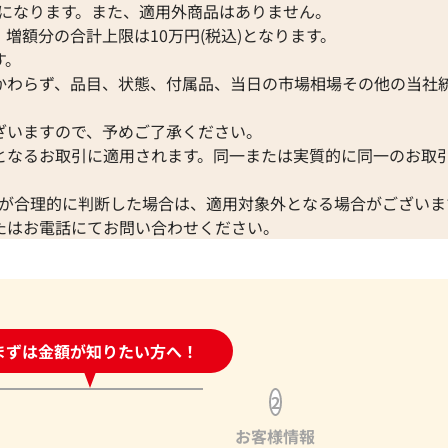
Pになります。また、適用外商品はありません。
2024年10月17日時点
増額分の合計上限は10万円(税込)となります。
す。
かわらず、品目、状態、付属品、当日の市場相場その他の当社
ざいますので、予めご了承ください。
となるお取引に適用されます。同一または実質的に同一のお取
が合理的に判断した場合は、適用対象外となる場合がございま
たはお電話にてお問い合わせください。
時間受付中!
まずは金額が知りたい方へ！
問い合わせフォーム
マルニ トートバッグ メッシュ
参考買取価格
2
3,000
円
2026年6月17日時点
お客様情報