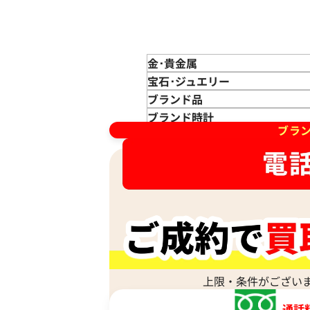
マルニ トートバッグ レザー
参考買取価格
12,000
円
金･貴金属
2026年2月17日時点
金 買取
宝石･ジュエリー
金のインゴット 買取
宝石･ジュエリー買取
ブランド品
金のアクセサリー 買取
ダイヤモンド 買取
バッグ･小物 買取
ブランド時計
ブラ
金のリング 買取
エメラルド 買取
エルメス買取
ブランド時計 買取
金のネックレス 買取
ルビー 買取
シャネル買取
ロレックス 買取
金のブレスレット 買取
サファイア 買取
ルイ･ヴィトン 買取
パテック
フィリップ 買取
金のブローチ 買取
オパール 買取
カルティエ 買取
オーデマピゲ 買取
金のペンダントトップ 買取
トルマリン 買取
ティファニー 買取
カルティエ 買取
金の仏像 買取
翡翠 買取
ブルガリ 買取
エルメス 買取
金杯 買取
パライバトルマリン 買取
ハリー･ウィンストン 買取
シャネル 買取
金歯 買取
パール 買取
ヴァンクリーフ&
アーペル 買取
オメガ 買取
金貨･銀貨 買取
上限・条件がござい
グッチ 買取
タグ・ホイヤー 買取
大判･小判 買取
マルニ トートバッグ PVC
通話