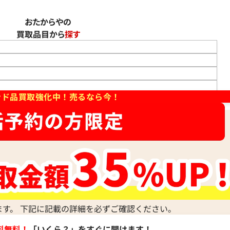
マルニ マフラー メインファブリック アルパカ
おたからやの
参考買取価格
買取品目から
探す
10,000
円
2026年4月3日時点
ンド品買取強化中！売るなら今！
ます。 下記に記載の詳細を必ずご確認ください。
マルニ トートバッグ レザー
料無料！
「いくら？」をすぐに聞けます！