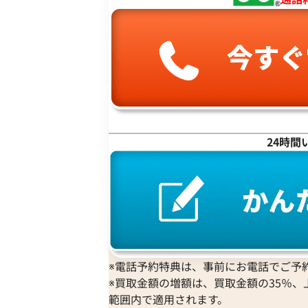
ブシュロン 買取
ブレゲ 買取
イエローゴールド 買取
参考買取価格
ミキモト 買取
リシャール・ミル
ピンクゴールド 買取
9,000
円
買取
ショーメ 買取
ホワイトゴールド 買取
2025年3月3日時点
ブライトリング
買取可能な商品をもっと見る
金コンビ 買取
買取
プラチナ 買取
ヴァシュロン・コンスタンタン 
プラチナインゴット 買取
A. ランゲ&
Pt1000 買取
ゾーネ 買取
Pt950 買取
24時間
パネライ 買取
Pt900 買取
ブルガリ 買取
Pt850 買取
フランク ミュラー 買取
Pt&Pm 買取
IWC 買取
銀･シルバー 買取
買取可能な商品をもっと見る
パラジウム 買取
※電話予約特典は、事前にお電話でご予約
マルニ ハンドバッグ ビニール
※買取金額の増額は、買取金額の35％、
参考買取価格
範囲内で適用されます。
6,000
円