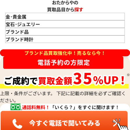
おたからやの
買取品目から
探す
金･貴金属
金 買取
宝石･ジュエリー
金のインゴット 買取
宝石･ジュエリー買取
ブランド品
金のアクセサリー 買取
ダイヤモンド 買取
バッグ･小物 買取
ブランド時計
金のリング 買取
エメラルド 買取
エルメス買取
ブランド時計 買取
ブランド品買取強化中！売るなら今！
金のネックレス 買取
ルビー 買取
シャネル買取
ロレックス 買取
金のブレスレット 買取
サファイア 買取
ルイ･ヴィトン 買取
パテック
フィリップ 買取
金のブローチ 買取
オパール 買取
カルティエ 買取
オーデマピゲ 買取
金のペンダントトップ 買取
トルマリン 買取
ティファニー 買取
カルティエ 買取
金の仏像 買取
翡翠 買取
ブルガリ 買取
エルメス 買取
金杯 買取
パライバトルマリン 買取
ハリー･ウィンストン 買取
上限・条件がございます。 下記に記載の詳細を必ずご確認く
シャネル 買取
金歯 買取
パール 買取
ヴァンクリーフ&
ださい。
アーペル 買取
オメガ 買取
金貨･銀貨 買取
通話料無料！
「いくら？」をすぐに聞けます！
グッチ 買取
タグ・ホイヤー 買取
大判･小判 買取
ブシュロン 買取
ブレゲ 買取
イエローゴールド 買取
ミキモト 買取
リシャール・ミル
ピンクゴールド 買取