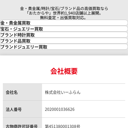
金・貴金属/時計/宝石/ブランド品の高価買取なら
「おたからや」世界約1,940店舗以上展開。
無料査定・出張買取対応。
金・貴金属買取
金買取
宝石・ジュエリー買取
金の相場価格情報
宝石・ジュエリー買取
ブランド時計買取
金の参考買取価格一覧
ダイヤモンド買取
時計買取
ブランド品買取
インゴット買取
ダイヤモンド・宝石の参考価格一覧
ロレックス買取
ブランド買取
ブランドジュエリー買取
インゴットの相場価格情報
リング・結婚指輪買取
ロレックス デイトナ買取
ルイ・ヴィトン買取
カルティエ買取
24金買取
エメラルド買取
ロレックス サブマリーナー買取
ルイ・ヴィトン買取の参考価格一覧
ティファニー買取
24金の相場価格情報
サファイア買取
ロレックス GMTマスター買取
エルメス買取
ブルガリ買取
18金買取
ルビー買取
ロレックス エクスプローラー買取
会社概要
エルメス バーキン買取
ヴァンクリーフ＆アーペル買取
18金の相場価格情報
ヒスイ買取
ロレックス デイトジャスト買取
エルメス ケリー買取
ハリーウィンストン買取
金のアクセサリー買取
オパール買取
ロレックス 買取の参考価格一覧
エルメス買取の参考価格一覧
クロムハーツ買取
金貨買取
トパーズ買取
パテック フィリップ買取
シャネル買取
フレッド買取
貴金属買取
タンザナイト買取
パテック フィリップノーチラス買取
シャネル マトラッセ買取
ショーメ買取
会社名
株式会社いーふらん
プラチナ買取
アメジスト買取
オーデマ ピゲ買取
シャネル買取の参考価格一覧
ショパール買取
銀・シルバー買取
パライバトルマリン買取
オーデマ ピゲ ロイヤルオーク買取
ディオール買取
タサキ買取
パラジウム買取
キャッツアイ買取
ヴァシュロン・コンスタンタン買取
セリーヌ買取
法人番号
2020001036626
ダミアーニ買取
アレキサンドライト買取
A.ランゲ&ゾーネ買取
フェンディ買取
ピアジェ買取
ガーネット買取
ブレゲ買取
グッチ買取
ブシュロン買取
アクアマリン買取
オメガ買取
プラダ買取
古物商許可証番号
第451380001308号
モーブッサン買取