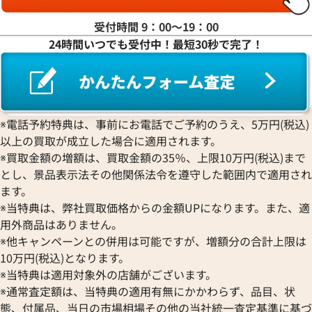
買取
ショーメ 買取
ホワイトゴールド 買取
受付時間 9：00〜19：00
ブライトリング
買取可能な商品をもっと見る
金コンビ 買取
24時間いつでも受付中！最短30秒で完了！
買取
プラチナ 買取
ヴァシュロン・コンスタンタン 買取
プラチナインゴット 買取
A. ランゲ&
Pt1000 買取
ゾーネ 買取
Pt950 買取
パネライ 買取
※電話予約特典は、事前にお電話でご予約のうえ、5万円(税込)
Pt900 買取
ブルガリ 買取
以上の買取が成立した場合に適用されます。
Pt850 買取
フランク ミュラー 買取
※買取金額の増額は、買取金額の35％、上限10万円(税込)まで
Pt&Pm 買取
IWC 買取
とし、景品表示法その他関係法令を遵守した範囲内で適用され
銀･シルバー 買取
ます。
買取可能な商品をもっと見る
パラジウム 買取
※当特典は、弊社買取価格からの金額UPになります。また、適
用外商品はありません。
※他キャンペーンとの併用は可能ですが、増額分の合計上限は
10万円(税込)となります。
※当特典は適用対象外の店舗がございます。
※通常査定額は、当特典の適用有無にかかわらず、品目、状
態、付属品、当日の市場相場その他の当社統一査定基準に基づ