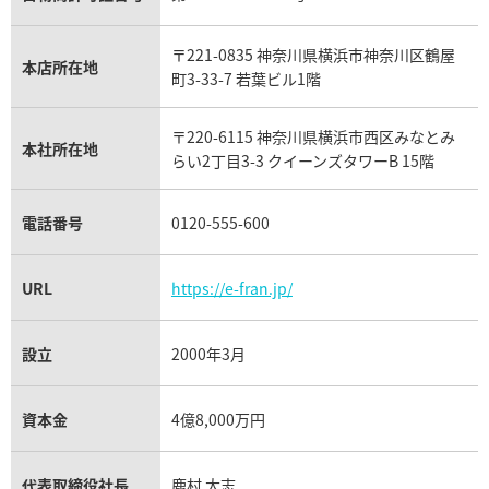
ウブロ買取
ミキモト買取
IWC買取
グラフ買取
〒221-0835 神奈川県横浜市神奈川区鶴屋
カルティエ買取
本店所在地
フランク ミュラー買取
町3-33-7 若葉ビル1階
リシャール・ミル買取
タグ・ホイヤー買取
〒220-6115 神奈川県横浜市西区みなとみ
パネライ買取
本社所在地
らい2丁目3-3 クイーンズタワーB 15階
チューダー（チュードル）買取
電話番号
0120-555-600
URL
https://e-fran.jp/
設立
2000年3月
資本金
4億8,000万円
代表取締役社長
鹿村 大志