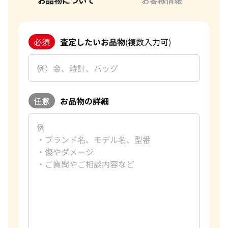
必須
査定したいお品物
(複数入力可)
任意
お品物の詳細