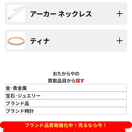
アーカー ネックレス
ティナ
おたからやの
買取品目から
探す
金･貴金属
金 買取
宝石･ジュエリー
金のインゴット 買取
宝石･ジュエリー買取
ブランド品
金のアクセサリー 買取
ダイヤモンド 買取
バッグ･小物 買取
ブランド時計
金のリング 買取
エメラルド 買取
エルメス買取
ブランド時計 買取
ブランド品買取強化中！売るなら今！
金のネックレス 買取
ルビー 買取
シャネル買取
ロレックス 買取