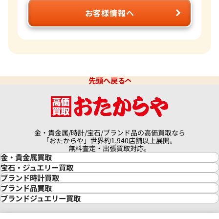
お客様情報へ
先頭へ戻る
金・貴金属/時計/宝石/ブランド品の高価買取なら
「おたからや」世界約1,940店舗以上展開。
無料査定・出張買取対応。
金・貴金属買取
金買取
宝石・ジュエリー買取
金の相場価格情報
宝石・ジュエリー買取
ブランド時計買取
金の参考買取価格一覧
ダイヤモンド買取
時計買取
ブランド品買取
インゴット買取
ダイヤモンド・宝石の参考価格一覧
ロレックス買取
ブランド買取
ブランドジュエリー買取
インゴットの相場価格情報
リング・結婚指輪買取
ロレックス デイトナ買取
ルイ・ヴィトン買取
カルティエ買取
24金買取
エメラルド買取
ロレックス サブマリーナー買取
ルイ・ヴィトン買取の参考価格一覧
ティファニー買取