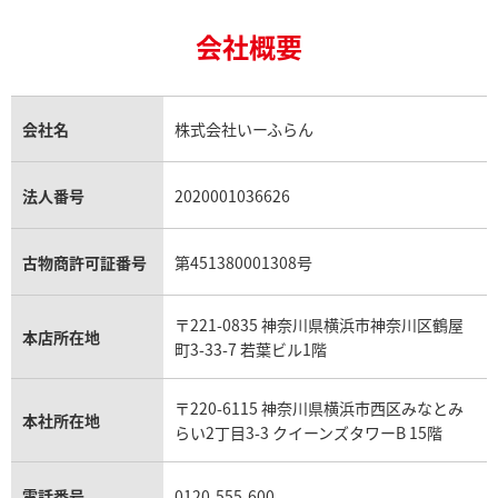
24金の相場価格情報
サファイア買取
ロレックス GMTマスター買取
エルメス買取
ブルガリ買取
18金買取
ルビー買取
ロレックス エクスプローラー買取
会社概要
エルメス バーキン買取
ヴァンクリーフ＆アーペル買取
18金の相場価格情報
ヒスイ買取
ロレックス デイトジャスト買取
エルメス ケリー買取
ハリーウィンストン買取
金のアクセサリー買取
オパール買取
ロレックス 買取の参考価格一覧
エルメス買取の参考価格一覧
クロムハーツ買取
金貨買取
トパーズ買取
パテック フィリップ買取
シャネル買取
フレッド買取
貴金属買取
タンザナイト買取
パテック フィリップノーチラス買取
シャネル マトラッセ買取
ショーメ買取
会社名
株式会社いーふらん
プラチナ買取
アメジスト買取
オーデマ ピゲ買取
シャネル買取の参考価格一覧
ショパール買取
銀・シルバー買取
パライバトルマリン買取
オーデマ ピゲ ロイヤルオーク買取
ディオール買取
タサキ買取
パラジウム買取
キャッツアイ買取
ヴァシュロン・コンスタンタン買取
セリーヌ買取
法人番号
2020001036626
ダミアーニ買取
アレキサンドライト買取
A.ランゲ&ゾーネ買取
フェンディ買取
ピアジェ買取
ガーネット買取
ブレゲ買取
グッチ買取
ブシュロン買取
アクアマリン買取
オメガ買取
プラダ買取
古物商許可証番号
第451380001308号
モーブッサン買取
ウブロ買取
ミキモト買取
IWC買取
グラフ買取
〒221-0835 神奈川県横浜市神奈川区鶴屋
カルティエ買取
本店所在地
フランク ミュラー買取
町3-33-7 若葉ビル1階
リシャール・ミル買取
タグ・ホイヤー買取
〒220-6115 神奈川県横浜市西区みなとみ
パネライ買取
本社所在地
らい2丁目3-3 クイーンズタワーB 15階
チューダー（チュードル）買取
電話番号
0120-555-600