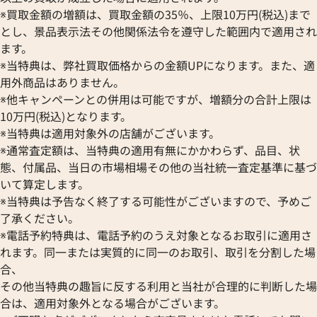
フランク ミュラー 買取
※買取金額の増額は、買取金額の35％、上限10万円(税込)まで
Pt&Pm 買取
IWC 買取
とし、景品表示法その他関係法令を遵守した範囲内で適用され
銀･シルバー 買取
ます。
買取可能な商品をもっと見る
パラジウム 買取
※当特典は、弊社買取価格からの金額UPになります。また、適
用外商品はありません。
※他キャンペーンとの併用は可能ですが、増額分の合計上限は
10万円(税込)となります。
※当特典は適用対象外の店舗がございます。
※通常査定額は、当特典の適用有無にかかわらず、品目、状
態、付属品、当日の市場相場その他の当社統一査定基準に基づ
いて算定します。
※当特典は予告なく終了する可能性がございますので、予めご
了承ください。
※電話予約特典は、電話予約のうえ対象となるお取引に適用さ
れます。同一または実質的に同一のお取引、取引を分割した場
合、
その他当特典の趣旨に反する利用と当社が合理的に判断した場
合は、適用対象外となる場合がございます。