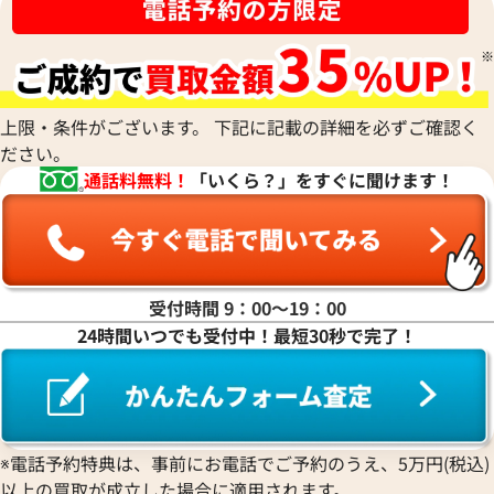
金のブレスレット 買取
サファイア 買取
ルイ･ヴィトン 買取
パテック
フィリップ 買取
金のブローチ 買取
オパール 買取
カルティエ 買取
オーデマピゲ 買取
金のペンダントトップ 買取
トルマリン 買取
ティファニー 買取
カルティエ 買取
金の仏像 買取
翡翠 買取
ブルガリ 買取
エルメス 買取
金杯 買取
パライバトルマリン 買取
ハリー･ウィンストン 買取
上限・条件がございます。 下記に記載の詳細を必ずご確認く
シャネル 買取
金歯 買取
パール 買取
ヴァンクリーフ&
ださい。
アーペル 買取
オメガ 買取
金貨･銀貨 買取
通話料無料！
「いくら？」をすぐに聞けます！
グッチ 買取
タグ・ホイヤー 買取
大判･小判 買取
ブシュロン 買取
ブレゲ 買取
イエローゴールド 買取
ミキモト 買取
リシャール・ミル
ピンクゴールド 買取
買取
ショーメ 買取
ホワイトゴールド 買取
受付時間 9：00〜19：00
ブライトリング
買取可能な商品をもっと見る
金コンビ 買取
24時間いつでも受付中！最短30秒で完了！
買取
プラチナ 買取
ヴァシュロン・コンスタンタン 買取
プラチナインゴット 買取
A. ランゲ&
Pt1000 買取
ゾーネ 買取
Pt950 買取
パネライ 買取
※電話予約特典は、事前にお電話でご予約のうえ、5万円(税込)
Pt900 買取
ブルガリ 買取
以上の買取が成立した場合に適用されます。
Pt850 買取