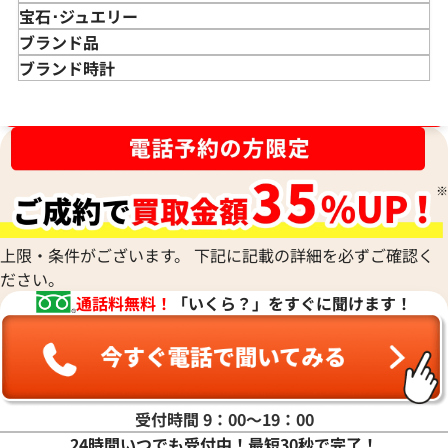
金 買取
宝石･ジュエリー
金のインゴット 買取
宝石･ジュエリー買取
ブランド品
金のアクセサリー 買取
ダイヤモンド 買取
バッグ･小物 買取
ブランド時計
金のリング 買取
エメラルド 買取
エルメス買取
ブランド時計 買取
ブランド品買取強化中！売るなら今！
金のネックレス 買取
ルビー 買取
シャネル買取
ロレックス 買取
金のブレスレット 買取
サファイア 買取
ルイ･ヴィトン 買取
パテック
フィリップ 買取
金のブローチ 買取
オパール 買取
カルティエ 買取
オーデマピゲ 買取
金のペンダントトップ 買取
トルマリン 買取
ティファニー 買取
カルティエ 買取
金の仏像 買取
翡翠 買取
ブルガリ 買取
エルメス 買取
金杯 買取
パライバトルマリン 買取
ハリー･ウィンストン 買取
上限・条件がございます。 下記に記載の詳細を必ずご確認く
シャネル 買取
金歯 買取
パール 買取
ヴァンクリーフ&
ださい。
アーペル 買取
オメガ 買取
金貨･銀貨 買取
通話料無料！
「いくら？」をすぐに聞けます！
グッチ 買取
タグ・ホイヤー 買取
大判･小判 買取
ブシュロン 買取
ブレゲ 買取
イエローゴールド 買取
ミキモト 買取
リシャール・ミル
ピンクゴールド 買取
買取
ショーメ 買取
ホワイトゴールド 買取
受付時間 9：00〜19：00
ブライトリング
買取可能な商品をもっと見る
金コンビ 買取
24時間いつでも受付中！最短30秒で完了！