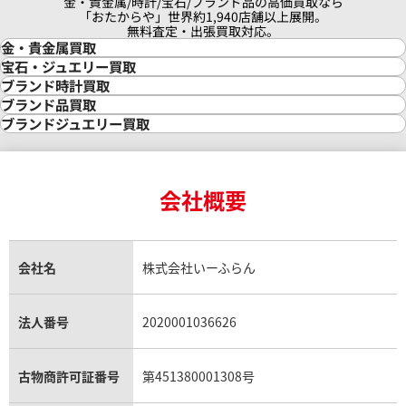
金・貴金属/時計/宝石/ブランド品の高価買取なら
「おたからや」世界約1,940店舗以上展開。
無料査定・出張買取対応。
金・貴金属買取
金買取
宝石・ジュエリー買取
金の相場価格情報
宝石・ジュエリー買取
ブランド時計買取
金の参考買取価格一覧
ダイヤモンド買取
時計買取
ブランド品買取
インゴット買取
ダイヤモンド・宝石の参考価格一覧
ロレックス買取
ブランド買取
ブランドジュエリー買取
インゴットの相場価格情報
リング・結婚指輪買取
ロレックス デイトナ買取
ルイ・ヴィトン買取
カルティエ買取
24金買取
エメラルド買取
ロレックス サブマリーナー買取
ルイ・ヴィトン買取の参考価格一覧
ティファニー買取
24金の相場価格情報
サファイア買取
ロレックス GMTマスター買取
エルメス買取
ブルガリ買取
18金買取
ルビー買取
ロレックス エクスプローラー買取
会社概要
エルメス バーキン買取
ヴァンクリーフ＆アーペル買取
18金の相場価格情報
ヒスイ買取
ロレックス デイトジャスト買取
エルメス ケリー買取
ハリーウィンストン買取
金のアクセサリー買取
オパール買取
ロレックス 買取の参考価格一覧
エルメス買取の参考価格一覧
クロムハーツ買取
金貨買取
トパーズ買取
パテック フィリップ買取
シャネル買取
フレッド買取
貴金属買取
タンザナイト買取
パテック フィリップノーチラス買取
シャネル マトラッセ買取
ショーメ買取
会社名
株式会社いーふらん
プラチナ買取
アメジスト買取
オーデマ ピゲ買取
シャネル買取の参考価格一覧
ショパール買取
銀・シルバー買取
パライバトルマリン買取
オーデマ ピゲ ロイヤルオーク買取
ディオール買取
タサキ買取
パラジウム買取
キャッツアイ買取
ヴァシュロン・コンスタンタン買取
セリーヌ買取
法人番号
2020001036626
ダミアーニ買取
アレキサンドライト買取
A.ランゲ&ゾーネ買取
フェンディ買取
ピアジェ買取
ガーネット買取
ブレゲ買取
グッチ買取
ブシュロン買取
アクアマリン買取
オメガ買取
プラダ買取
古物商許可証番号
第451380001308号
モーブッサン買取
ウブロ買取
ミキモト買取