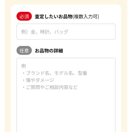
必須
査定したいお品物
(複数入力可)
任意
お品物の詳細