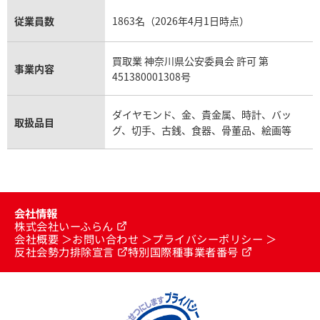
従業員数
1863名（2026年4月1日時点）
買取業 神奈川県公安委員会 許可 第
事業内容
451380001308号
ダイヤモンド、金、貴金属、時計、バッ
取扱品目
グ、切手、古銭、食器、骨董品、絵画等
会社情報
株式会社いーふらん
会社概要
お問い合わせ
プライバシーポリシー
反社会勢力排除宣言
特別国際種事業者番号