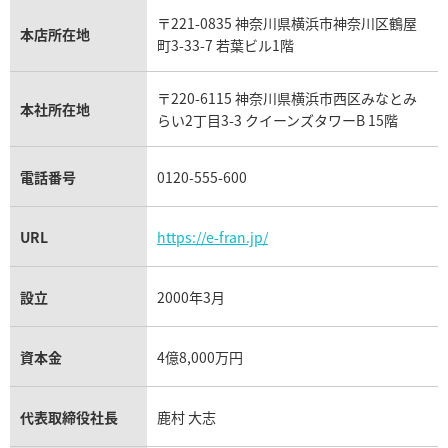
IWC買取
グラフ買取
〒221-0835 神奈川県横浜市神奈川区鶴屋
カルティエ買取
本店所在地
フランク ミュラー買取
町3-33-7 若葉ビル1階
リシャール・ミル買取
タグ・ホイヤー買取
〒220-6115 神奈川県横浜市西区みなとみ
パネライ買取
本社所在地
らい2丁目3-3 クイーンズタワーB 15階
チューダー（チュードル）買取
電話番号
0120-555-600
URL
https://e-fran.jp/
設立
2000年3月
資本金
4億8,000万円
代表取締役社長
鹿村 大志