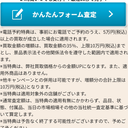
買取
プラチナ 買取
ヴァシュロン・コンスタンタン 買取
プラチナインゴット 買取
A. ランゲ&
Pt1000 買取
ゾーネ 買取
Pt950 買取
パネライ 買取
※電話予約特典は、事前にお電話でご予約のうえ、5万円(税込)
Pt900 買取
ブルガリ 買取
以上の買取が成立した場合に適用されます。
Pt850 買取
フランク ミュラー 買取
※買取金額の増額は、買取金額の35％、上限10万円(税込)まで
Pt&Pm 買取
IWC 買取
とし、景品表示法その他関係法令を遵守した範囲内で適用され
銀･シルバー 買取
ます。
買取可能な商品をもっと見る
パラジウム 買取
※当特典は、弊社買取価格からの金額UPになります。また、適
用外商品はありません。
※他キャンペーンとの併用は可能ですが、増額分の合計上限は
10万円(税込)となります。
※当特典は適用対象外の店舗がございます。
※通常査定額は、当特典の適用有無にかかわらず、品目、状
態、付属品、当日の市場相場その他の当社統一査定基準に基づ
いて算定します。
※当特典は予告なく終了する可能性がございますので、予めご
了承ください。