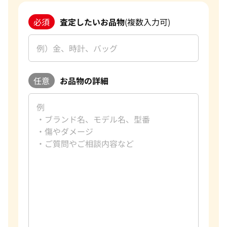
必須
査定したいお品物
(複数入力可)
任意
お品物の詳細