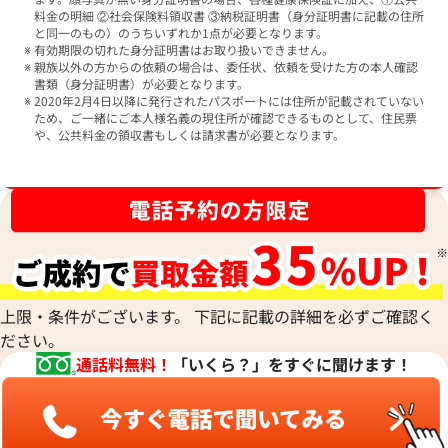
料金の明細 ②社会保険料領収書 ③納税証明書（身分証明書に記載の住所
と同一のもの）のうちいずれか1点が必要となります。
有効期限の切れた身分証明書はお取り扱いできません。
親族以外の方からの依頼の場合は、委任状、依頼を受けた方の本人確認
書類（身分証明書）が必要となります。
2020年2月4日以降に発行されたパスポートには住所が記載されていない
ため、ご一緒にご本人様名義の現住所が確認できるものとして、住民票
や、公共料金の領収書もしくは請求書が必要となります。
ブランド品買取強化中！売るなら今！
上限・条件がございます。 下記に記載の詳細を必ずご確認く
ださい。
通話料無料！
「いくら？」をすぐに聞けます！