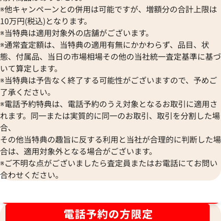
※他キャンペーンとの併用は可能ですが、増額分の合計上限は
10万円(税込)となります。
※当特典は適用対象外の店舗がございます。
※通常査定額は、当特典の適用有無にかかわらず、品目、状
態、付属品、当日の市場相場その他の当社統一査定基準に基づ
いて算定します。
※当特典は予告なく終了する可能性がございますので、予めご
了承ください。
※電話予約特典は、電話予約のうえ対象となるお取引に適用さ
れます。同一または実質的に同一のお取引、取引を分割した場
エルメス ケリーウォレット 財布 レザー
エルメス ケリーウ
合、
□P刻印 シルバー金具
□O刻印 シルバー
その他当特典の趣旨に反する利用と当社が合理的に判断した場
参考買取価格
参考買取価格
合は、適用対象外となる場合がございます。
45,000
円
27,000
円
※ご不明な点がございましたら査定員またはお電話にてお問い
2025年12月17日時点
2025年7月17日時
合わせください。
ブランド品買取強化中！売るなら今！