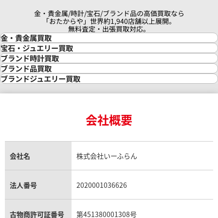
金・貴金属/時計/宝石/ブランド品の高価買取なら
「おたからや」世界約1,940店舗以上展開。
無料査定・出張買取対応。
金・貴金属買取
金買取
宝石・ジュエリー買取
金の相場価格情報
宝石・ジュエリー買取
ブランド時計買取
金の参考買取価格一覧
ダイヤモンド買取
時計買取
ブランド品買取
インゴット買取
ダイヤモンド・宝石の参考価格一覧
ロレックス買取
ブランド買取
ブランドジュエリー買取
インゴットの相場価格情報
リング・結婚指輪買取
ロレックス デイトナ買取
ルイ・ヴィトン買取
カルティエ買取
24金買取
エメラルド買取
ロレックス サブマリーナー買取
ルイ・ヴィトン買取の参考価格一覧
ティファニー買取
24金の相場価格情報
サファイア買取
ロレックス GMTマスター買取
エルメス買取
ブルガリ買取
18金買取
ルビー買取
ロレックス エクスプローラー買取
会社概要
エルメス バーキン買取
ヴァンクリーフ＆アーペル買取
18金の相場価格情報
ヒスイ買取
ロレックス デイトジャスト買取
エルメス ケリー買取
ハリーウィンストン買取
金のアクセサリー買取
オパール買取
ロレックス 買取の参考価格一覧
エルメス買取の参考価格一覧
クロムハーツ買取
金貨買取
トパーズ買取
パテック フィリップ買取
シャネル買取
フレッド買取
貴金属買取
タンザナイト買取
パテック フィリップノーチラス買取
シャネル マトラッセ買取
ショーメ買取
会社名
株式会社いーふらん
プラチナ買取
アメジスト買取
オーデマ ピゲ買取
シャネル買取の参考価格一覧
ショパール買取
銀・シルバー買取
パライバトルマリン買取
オーデマ ピゲ ロイヤルオーク買取
ディオール買取
タサキ買取
パラジウム買取
キャッツアイ買取
ヴァシュロン・コンスタンタン買取
セリーヌ買取
法人番号
2020001036626
ダミアーニ買取
アレキサンドライト買取
A.ランゲ&ゾーネ買取
フェンディ買取
ピアジェ買取
ガーネット買取
ブレゲ買取
グッチ買取
ブシュロン買取
アクアマリン買取
オメガ買取
プラダ買取
古物商許可証番号
第451380001308号
モーブッサン買取