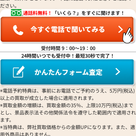
ださい。
通話料無料！
「いくら？」をすぐに聞けます！
受付時間 9：00〜19：00
24時間いつでも受付中！最短30秒で完了！
エルメス ケリーウォレット 財布 レザー C
エルメス ケリーウ
刻印 シルバー金具
□M刻印 シルバー
※電話予約特典は、事前にお電話でご予約のうえ、5万円(税込)
参考買取価格
参考買取価格
以上の買取が成立した場合に適用されます。
60,000
円
52,000
円
※買取金額の増額は、買取金額の35％、上限10万円(税込)まで
2026年4月17日時点
2025年12月3日時
とし、景品表示法その他関係法令を遵守した範囲内で適用され
ます。
※当特典は、弊社買取価格からの金額UPになります。また、適
用外商品はありません。