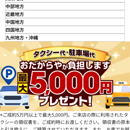
岩手県
東京都
中部地方
宮城県
神奈川県
新潟県
近畿地方
秋田県
埼玉県
富山県
三重県
中国地方
山形県
千葉県
石川県
滋賀県
鳥取県
四国地方
福島県
茨城県
山梨県
京都府
島根県
徳島県
九州地方・沖縄
栃木県
長野県
大阪府
岡山県
香川県
福岡県
群馬県
岐阜県
兵庫県
広島県
愛媛県
佐賀県
静岡県
奈良県
山口県
長崎県
愛知県
和歌山県
熊本県
大分県
宮崎県
鹿児島県
※ご成約5万円以上で最大5,000円。ご来店の際に利用されたタ
クシーの領収書を、ご成約時にお渡しください。領収書の原本
と引き換えに、ご精算させていただきます。また、お車でお越