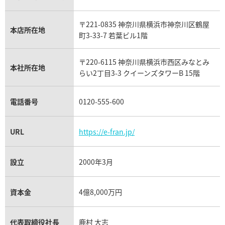
ウブロ買取
ミキモト買取
IWC買取
グラフ買取
〒221-0835 神奈川県横浜市神奈川区鶴屋
カルティエ買取
本店所在地
フランク ミュラー買取
町3-33-7 若葉ビル1階
リシャール・ミル買取
タグ・ホイヤー買取
〒220-6115 神奈川県横浜市西区みなとみ
パネライ買取
本社所在地
らい2丁目3-3 クイーンズタワーB 15階
チューダー（チュードル）買取
電話番号
0120-555-600
URL
https://e-fran.jp/
設立
2000年3月
資本金
4億8,000万円
代表取締役社長
鹿村 大志