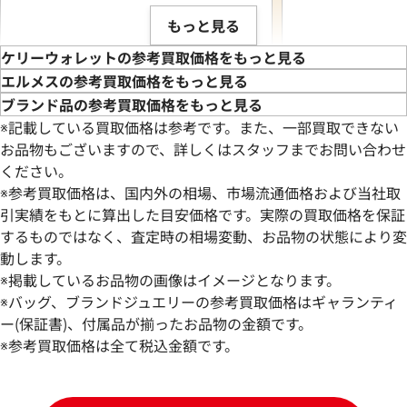
もっと見る
ケリーウォレットの参考買取価格をもっと見る
エルメスの参考買取価格をもっと見る
ブランド品の参考買取価格をもっと見る
※記載している買取価格は参考です。また、一部買取できない
お品物もございますので、詳しくはスタッフまでお問い合わせ
ください。
※参考買取価格は、国内外の相場、市場流通価格および当社取
引実績をもとに算出した目安価格です。実際の買取価格を保証
するものではなく、査定時の相場変動、お品物の状態により変
動します。
エルメス ケリーウォレット 財布 レザー
エルメス ケリーウ
※掲載しているお品物の画像はイメージとなります。
□O刻印 シルバー金具
□M刻印 シルバー
※バッグ、ブランドジュエリーの参考買取価格はギャランティ
参考買取価格
参考買取価格
ー(保証書)、付属品が揃ったお品物の金額です。
99,000
※参考買取価格は全て税込金額です。
円
78,000
円
2026年4月17日時点
2026年6月17日時