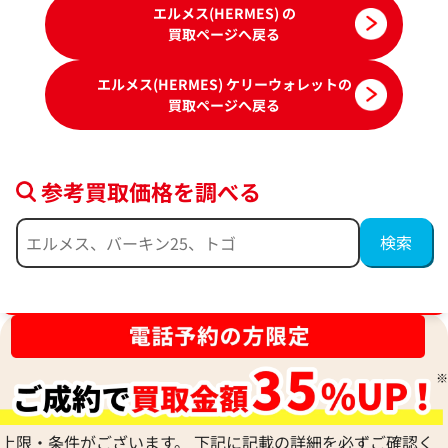
エルメス(HERMES) の
買取ページへ戻る
エルメス(HERMES) ケリーウォレットの
買取ページへ戻る
参考買取価格を調べる
エルメス ケリーウォレット 財布 レザー
エルメス ケリーウ
ブランド品買取強化中！売るなら今！
シルバー金具
ゴールド金具
参考買取価格
参考買取価格
73,000
円
68,000
円
2026年3月17日時点
2026年6月3日時点
上限・条件がございます。 下記に記載の詳細を必ずご確認く