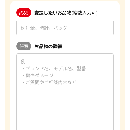
必須
査定したいお品物
(複数入力可)
任意
お品物の詳細