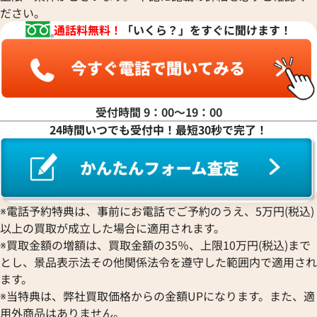
ださい。
通話料無料！
「いくら？」をすぐに聞けます！
受付時間 9：00〜19：00
24時間いつでも受付中！最短30秒で完了！
エルメス ケリーウォレット 財布 レザー C
エルメス ケリーウ
刻印 シルバー金具
□M刻印 シルバー
※電話予約特典は、事前にお電話でご予約のうえ、5万円(税込)
参考買取価格
参考買取価格
以上の買取が成立した場合に適用されます。
60,000
円
52,000
円
※買取金額の増額は、買取金額の35％、上限10万円(税込)まで
2026年4月17日時点
2025年12月3日時
とし、景品表示法その他関係法令を遵守した範囲内で適用され
ます。
※当特典は、弊社買取価格からの金額UPになります。また、適
用外商品はありません。