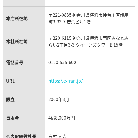
ウブロ買取
ミキモト買取
IWC買取
グラフ買取
〒221-0835 神奈川県横浜市神奈川区鶴屋
カルティエ買取
本店所在地
フランク ミュラー買取
町3-33-7 若葉ビル1階
リシャール・ミル買取
タグ・ホイヤー買取
〒220-6115 神奈川県横浜市西区みなとみ
パネライ買取
本社所在地
らい2丁目3-3 クイーンズタワーB 15階
チューダー（チュードル）買取
電話番号
0120-555-600
URL
https://e-fran.jp/
設立
2000年3月
資本金
4億8,000万円
代表取締役社長
鹿村 大志