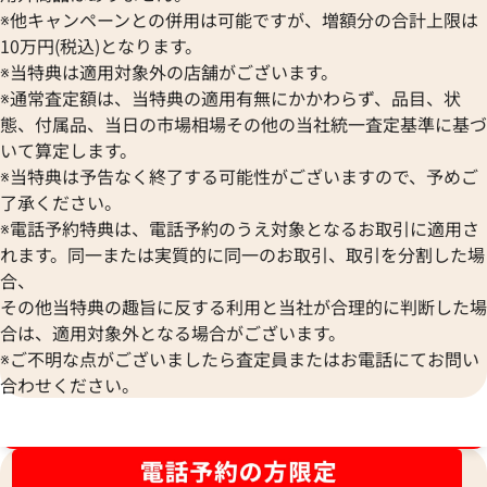
※他キャンペーンとの併用は可能ですが、増額分の合計上限は
10万円(税込)となります。
※当特典は適用対象外の店舗がございます。
※通常査定額は、当特典の適用有無にかかわらず、品目、状
態、付属品、当日の市場相場その他の当社統一査定基準に基づ
いて算定します。
※当特典は予告なく終了する可能性がございますので、予めご
了承ください。
※電話予約特典は、電話予約のうえ対象となるお取引に適用さ
れます。同一または実質的に同一のお取引、取引を分割した場
エルメス ケリーウォレット 財布 レザー
エルメス ケリーウ
合、
□P刻印 シルバー金具
□O刻印 シルバー
その他当特典の趣旨に反する利用と当社が合理的に判断した場
参考買取価格
参考買取価格
合は、適用対象外となる場合がございます。
45,000
円
27,000
円
※ご不明な点がございましたら査定員またはお電話にてお問い
2025年12月17日時点
2025年7月17日時
合わせください。
ブランド品買取強化中！売るなら今！