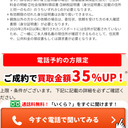
料金の明細 ②社会保険料領収書 ③納税証明書（身分証明書に記載の住所
と同一のもの）のうちいずれか1点が必要となります。
有効期限の切れた身分証明書はお取り扱いできません。
親族以外の方からの依頼の場合は、委任状、依頼を受けた方の本人確認
書類（身分証明書）が必要となります。
2020年2月4日以降に発行されたパスポートには住所が記載されていない
ため、ご一緒にご本人様名義の現住所が確認できるものとして、住民票
や、公共料金の領収書もしくは請求書が必要となります。
ブランド品買取強化中！売るなら今！
上限・条件がございます。 下記に記載の詳細を必ずご確認く
ださい。
通話料無料！
「いくら？」をすぐに聞けます！