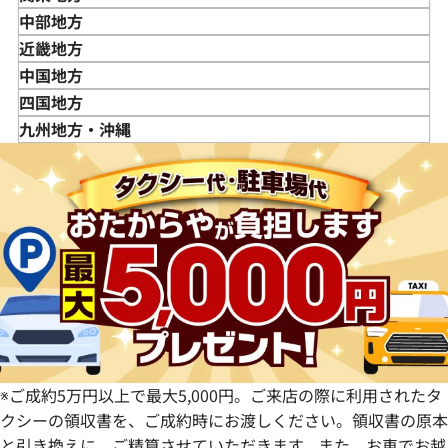
岩手県
東京都
中部地方
宮城県
神奈川県
新潟県
近畿地方
秋田県
埼玉県
富山県
三重県
中国地方
山形県
千葉県
石川県
滋賀県
鳥取県
四国地方
福島県
茨城県
山梨県
京都府
島根県
徳島県
九州地方・沖縄
栃木県
長野県
大阪府
岡山県
香川県
福岡県
群馬県
岐阜県
兵庫県
広島県
愛媛県
佐賀県
静岡県
奈良県
山口県
長崎県
愛知県
和歌山県
熊本県
大分県
宮崎県
鹿児島県
※ご成約5万円以上で最大5,000円。ご来店の際に利用されたタ
クシーの領収書を、ご成約時にお渡しください。領収書の原本
と引き換えに、ご精算させていただきます。また、お車でお越