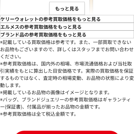
もっと見る
ケリーウォレットの参考買取価格をもっと見る
エルメスの参考買取価格をもっと見る
ブランド品の参考買取価格をもっと見る
※記載している買取価格は参考です。また、一部買取できない
お品物もございますので、詳しくはスタッフまでお問い合わせ
ください。
※参考買取価格は、国内外の相場、市場流通価格および当社取
引実績をもとに算出した目安価格です。実際の買取価格を保証
するものではなく、査定時の相場変動、お品物の状態により変
動します。
エルメス ケリーウォレット 財布 レザー
エルメス ケリーウ
※掲載しているお品物の画像はイメージとなります。
□O刻印 シルバー金具
□M刻印 シルバー
※バッグ、ブランドジュエリーの参考買取価格はギャランティ
参考買取価格
参考買取価格
ー(保証書)、付属品が揃ったお品物の金額です。
99,000
※参考買取価格は全て税込金額です。
円
78,000
円
2026年4月17日時点
2026年6月17日時