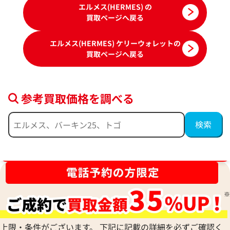
エルメス(HERMES) の
買取ページへ戻る
エルメス(HERMES) ケリーウォレットの
買取ページへ戻る
参考買取価格を調べる
エルメス ケリーウォレット 財布 レザー
エルメス ケリーウ
ブランド品買取強化中！売るなら今！
シルバー金具
ゴールド金具
参考買取価格
参考買取価格
73,000
円
68,000
円
2026年3月17日時点
2026年6月3日時点
上限・条件がございます。 下記に記載の詳細を必ずご確認く