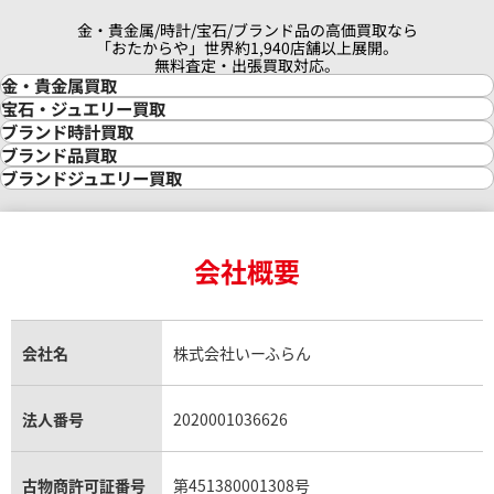
金・貴金属/時計/宝石/ブランド品の高価買取なら
「おたからや」世界約1,940店舗以上展開。
無料査定・出張買取対応。
金・貴金属買取
金買取
宝石・ジュエリー買取
金の相場価格情報
宝石・ジュエリー買取
ブランド時計買取
金の参考買取価格一覧
ダイヤモンド買取
時計買取
ブランド品買取
インゴット買取
ダイヤモンド・宝石の参考価格一覧
ロレックス買取
ブランド買取
ブランドジュエリー買取
インゴットの相場価格情報
リング・結婚指輪買取
ロレックス デイトナ買取
ルイ・ヴィトン買取
カルティエ買取
24金買取
エメラルド買取
ロレックス サブマリーナー買取
ルイ・ヴィトン買取の参考価格一覧
ティファニー買取
24金の相場価格情報
サファイア買取
ロレックス GMTマスター買取
エルメス買取
ブルガリ買取
18金買取
ルビー買取
ロレックス エクスプローラー買取
会社概要
エルメス バーキン買取
ヴァンクリーフ＆アーペル買取
18金の相場価格情報
ヒスイ買取
ロレックス デイトジャスト買取
エルメス ケリー買取
ハリーウィンストン買取
金のアクセサリー買取
オパール買取
ロレックス 買取の参考価格一覧
エルメス買取の参考価格一覧
クロムハーツ買取
金貨買取
トパーズ買取
パテック フィリップ買取
シャネル買取
フレッド買取
貴金属買取
タンザナイト買取
パテック フィリップノーチラス買取
シャネル マトラッセ買取
ショーメ買取
会社名
株式会社いーふらん
プラチナ買取
アメジスト買取
オーデマ ピゲ買取
シャネル買取の参考価格一覧
ショパール買取
銀・シルバー買取
パライバトルマリン買取
オーデマ ピゲ ロイヤルオーク買取
ディオール買取
タサキ買取
パラジウム買取
キャッツアイ買取
ヴァシュロン・コンスタンタン買取
セリーヌ買取
法人番号
2020001036626
ダミアーニ買取
アレキサンドライト買取
A.ランゲ&ゾーネ買取
フェンディ買取
ピアジェ買取
ガーネット買取
ブレゲ買取
グッチ買取
ブシュロン買取
アクアマリン買取
オメガ買取
プラダ買取
古物商許可証番号
第451380001308号
モーブッサン買取