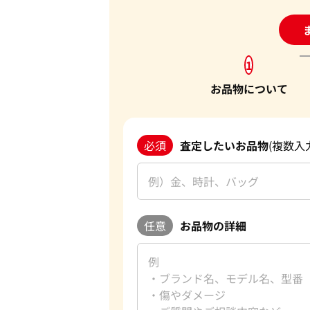
24
1
お品物について
必須
査定したいお品物
(複数入
任意
お品物の詳細