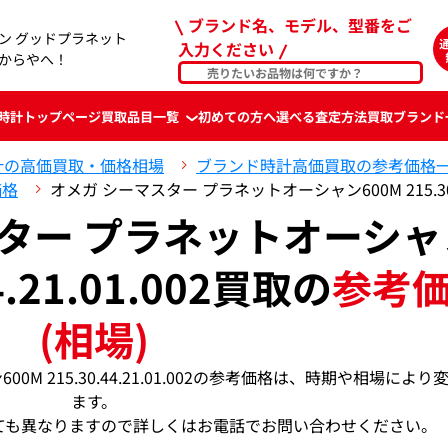
ブランド名、モデル、型番をご
ン グッドプラネット
入力ください
おたからやへ！
時計
トップページ
買取品目一覧
初めての方へ
選べる査定方法
買取ブランド
計の高価買取・価格相場
ブランド時計高価買取の参考価格
価格
オメガ シーマスター プラネットオーシャン600M 215.30.
スター プラネットオーシャ
44.21.01.002買取の
参考
(相場)
M 215.30.44.21.01.002の参考価格は、時期や相場により
ます。
ても異なりますので詳しくはお電話でお問い合わせください。