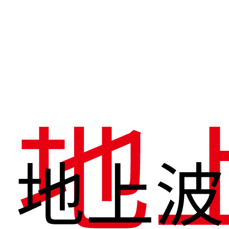
地
地上波