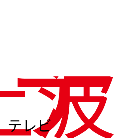
テ
上波
テレビ