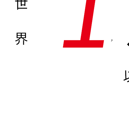
1
世
界
,