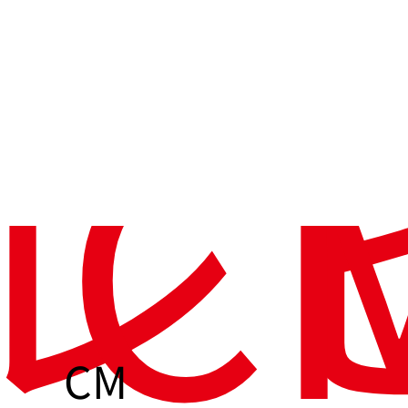
レ
C
CM