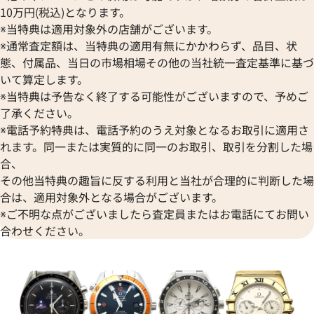
10万円(税込)となります。
※当特典は適用対象外の店舗がございます。
※通常査定額は、当特典の適用有無にかかわらず、品目、状
態、付属品、当日の市場相場その他の当社統一査定基準に基づ
いて算定します。
※当特典は予告なく終了する可能性がございますので、予めご
・ヴィル プレステージ
オメガ シーマスター 2595.30
了承ください。
21.02.003
※電話予約特典は、電話予約のうえ対象となるお取引に適用さ
価格
参考買取価格
れます。同一または実質的に同一のお取引、取引を分割した場
312,000
円
合、
3月27日時点の参考買取価格です
※2025年1月27日時点の参考
その他当特典の趣旨に反する利用と当社が合理的に判断した場
合は、適用対象外となる場合がございます。
※ご不明な点がございましたら査定員またはお電話にてお問い
合わせください。