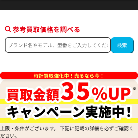
参考買取価格を調べる
ンステレーション
オメガ コンステレーション
60.57.001
123.25.27.60.55.006
価格
参考買取価格
時計買取強化中！売るなら今！
397,000
円
年4月9日時点の参考買取価格です
※2025年9月27日時点の参考
上限・条件がございます。 下記に記載の詳細を必ずご確認く
ださい。