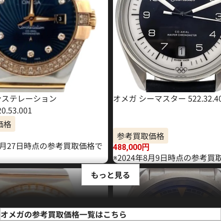
ンステレーション
オメガ シーマスター 522.32.40.2
20.53.001
価格
参考買取価格
10月27日時点の参考買取価格で
488,000
円
※2024年8月9日時点の参考買
もっと見る
オメガの参考買取価格一覧はこちら