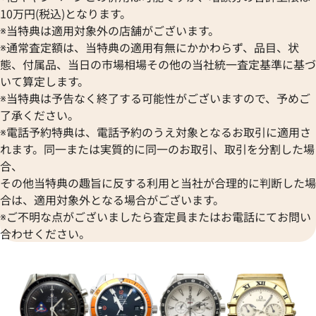
10万円(税込)となります。
※当特典は適用対象外の店舗がございます。
※通常査定額は、当特典の適用有無にかかわらず、品目、状
態、付属品、当日の市場相場その他の当社統一査定基準に基づ
いて算定します。
※当特典は予告なく終了する可能性がございますので、予めご
了承ください。
・ヴィル プレステージ
オメガ シーマスター 2595.30
※電話予約特典は、電話予約のうえ対象となるお取引に適用さ
21.02.003
れます。同一または実質的に同一のお取引、取引を分割した場
合、
価格
参考買取価格
その他当特典の趣旨に反する利用と当社が合理的に判断した場
312,000
円
3月27日時点の参考買取価格です
※2025年1月27日時点の参考
合は、適用対象外となる場合がございます。
※ご不明な点がございましたら査定員またはお電話にてお問い
合わせください。