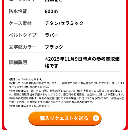
防水性能
600m
ケース素材
チタン/セラミック
ベルトタイプ
ラバー
文字盤カラー
ブラック
※2025年11月9日時点の参考買取価
詳細説明
格です
※画像はイメージとなります。
※記載している買取価格は参考です。また、一部買取できないお品物もございますので、詳しくはス
タッフまでお問い合わせください。
※参考買取価格は、国内外の相場、市場流通価格および当社取引実績をもとに算出した目安価格で
す。実際の買取価格を保証するものではなく、査定時の相場変動、お品物の状態により変動します。
※時計の参考買取価格は、最新の保証書(現行モデルの場合は日付が３か月以内)であり、付属品が全
て揃っており、当社規定で未使用と判断できる状態のお品物の金額です。
※参考買取価格は全て税込金額です。