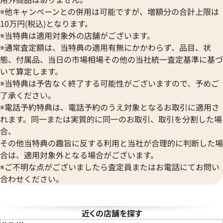
ブローバ
オリス
ゼニス
※他キャンペーンとの併用は可能ですが、増額分の合計上限は
Bell & Ross
Audemars Piguet
10万円(税込)となります。
ベル＆ロス
オーデマ ピゲ
※当特典は適用対象外の店舗がございます。
BAUME＆MERCIER
Vacheron Constantin
ル 424.10.37.20.04.001
オメガ コンステレーション 1631
※通常査定額は、当特典の適用有無にかかわらず、品目、状
ボーム＆メルシエ
ヴァシュロン・コンスタンタン
参考買取価格
態、付属品、当日の市場相場その他の当社統一査定基準に基づ
BALL Watch
Van Cleef & Arpels
価格
154,000
円
いて算定します。
ボール ウォッチ
ヴァンクリーフ＆アーペル
※2023年11月27日時点の参
※当特典は予告なく終了する可能性がございますので、予めご
Versace
12月9日時点の参考買取価格です
す
了承ください。
ヴェルサーチ
※電話予約特典は、電話予約のうえ対象となるお取引に適用さ
Wempe
れます。同一または実質的に同一のお取引、取引を分割した場
ヴェンペ
合、
その他当特典の趣旨に反する利用と当社が合理的に判断した場
合は、適用対象外となる場合がございます。
※ご不明な点がございましたら査定員またはお電話にてお問い
合わせください。
近くの店舗を探す