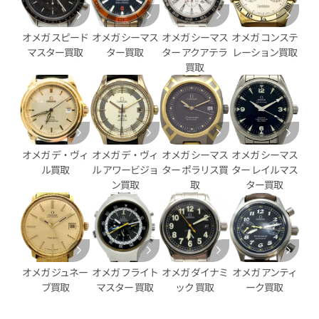
オメガ スピード
オメガ シーマス
オメガ シーマス
オメガ コンステ
マスター買取
ター買取
ター アクアテラ
レーション買取
買取
ンステレーション
オメガ コンステレーション
60.11.001
123.15.27.60.05.002
オメガ デ・ヴィ
オメガ デ・ヴィ
オメガ シーマス
オメガ シーマス
価格
参考買取価格
ル買取
ル アワービジョ
ター ポラリス買
ター レイルマス
263,000
円
ン買取
取
ター買取
年5月9日時点の参考買取価格です
※2024年6月27日時点の参考
オメガ ジュネー
オメガ フライト
オメガ ダイナミ
オメガ アンティ
ブ買取
マスター 買取
ック 買取
ーク買取