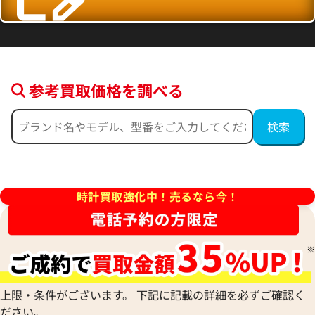
参考買取価格を調べる
ンステレーション
オメガ コンステレーション
60.57.001
123.25.27.60.55.006
価格
参考買取価格
時計買取強化中！売るなら今！
397,000
円
年4月9日時点の参考買取価格です
※2025年9月27日時点の参考
上限・条件がございます。 下記に記載の詳細を必ずご確認く
ださい。