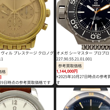
・ヴィル プレステージ クロノグ
オメガ シーマスター プロプロ
11
227.90.55.21.01.001
参考買取価格
価格
1,144,000
円
※2025年10月27日時点の参
円
年1月9日時点の参考買取価格です
す