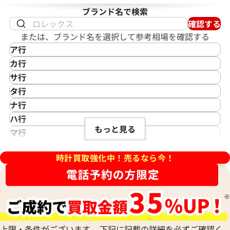
ブランド名で検索
確認する
または、ブランド名を選択して参考相場を確認する
ア行
IKEPOD
カ行
アイクポッド
CASIO
ンステレーション ブラッシュ
オメガ デ・ヴィル プレステー
サ行
IWC
カシオ
Saint Laurent
60.57.001
424.10.37.20.03.001
タ行
アイダブリューシー
Cartier
サンローラン
TAG Heuer
価格
参考買取価格
ナ行
Azimuth
カルティエ
Shellman
タグ・ホイヤー
NOMOS Glashütte
229,000
円
ハ行
アジムース
Gaga Milano
年9月9日時点の参考買取価格です
※2026年5月27日時点の参考
シェルマン
Daniel Roth
もっと見る
ノモス グラスヒュッテ
Hamilton
マ行
ANONIMO
ガガミラノ
CITIZEN
ダニエル・ロート
ハミルトン
MIDO
ラ行
アノーニモ
Quinting
シチズン
TUDOR
Harry Winston
ミドー
時計買取強化中！売るなら今！
RALPH LAUREN
Alain Silberstein
クインティング
CHANEL
チューダー(チュードル)
ハリー・ウィンストン
MAURICE LACROIX
ラルフ ローレン
アラン・シルベスタイン
Cuervo y Sobrinos
シャネル
Tiffany & Co.
Patek Philippe
モーリス・ラクロア
Richard Mille
Armand Nicolet
クエルボ・イ・ソブリノス
Chopard
ティファニー
パテック フィリップ
リシャール・ミル
アルマン・ニコレ
CVSTOS
ショパール
Dior
Panerai
Louis Vuitton
WALTHAM
クストス
CHAUMET
ディオール
パネライ
ルイ・ヴィトン
ウォルサム
Chronoswiss
ショーメ
Parmigiani Fleurier
上限・条件がございます。 下記に記載の詳細を必ずご確認く