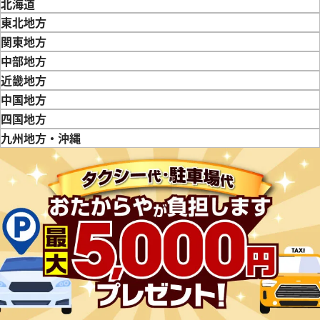
北海道
東北地方
青森県
岩手県
宮城県
秋田県
山形県
福島県
関東地方
マスター 2501.83
オメガ デ・ヴィル プレステージ 
東京都
神奈川県
埼玉県
千葉県
茨城県
栃木県
群馬県
中部地方
価格
参考買取価格
新潟県
富山県
石川県
山梨県
長野県
岐阜県
静岡県
愛知県
近畿地方
131,000
円
三重県
滋賀県
京都府
大阪府
兵庫県
奈良県
和歌山県
中国地方
12月9日時点の参考買取価格です
※2026年5月27日時点の参考
鳥取県
島根県
岡山県
広島県
山口県
四国地方
徳島県
香川県
愛媛県
九州地方・沖縄
福岡県
佐賀県
長崎県
熊本県
大分県
宮崎県
鹿児島県