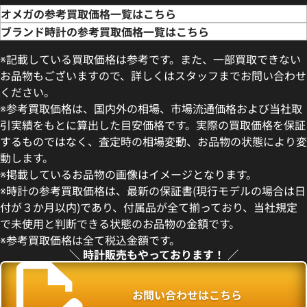
オメガの参考買取価格一覧はこちら
ブランド時計の参考買取価格一覧はこちら
※記載している買取価格は参考です。また、一部買取できない
お品物もございますので、詳しくはスタッフまでお問い合わせ
ください。
※参考買取価格は、国内外の相場、市場流通価格および当社取
引実績をもとに算出した目安価格です。実際の買取価格を保証
するものではなく、査定時の相場変動、お品物の状態により変
動します。
ンステレーション
オメガ レイルマスター
※掲載しているお品物の画像はイメージとなります。
20.05.001
220.10.40.20.01.001
※時計の参考買取価格は、最新の保証書(現行モデルの場合は日
価格
参考買取価格
付が３か月以内)であり、付属品が全て揃っており、当社規定
433,000
円
で未使用と判断できる状態のお品物の金額です。
2月27日時点の参考買取価格です
※2025年1月9日時点の参考買
※参考買取価格は全て税込金額です。
＼ 時計販売もやっております！ ／
お問い合わせはこちら