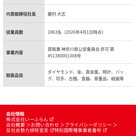
代表取締役社長
鹿村 大志
従業員数
1863名（2026年4月1日時点）
買取業 神奈川県公安委員会 許可 第
事業内容
451380001308号
ダイヤモンド、金、貴金属、時計、バッ
取扱品目
グ、切手、古銭、食器、骨董品、絵画等
会社情報
株式会社いーふらん
会社概要
お問い合わせ
プライバシーポリシー
反社会勢力排除宣言
特別国際種事業者番号