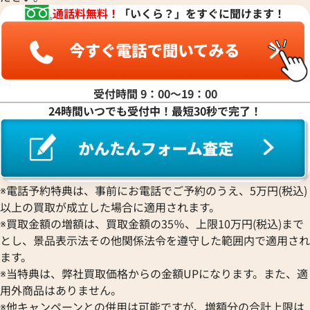
通話料無料！
「いくら？」をすぐに聞けます！
受付時間 9：00〜19：00
24時間いつでも受付中！最短30秒で完了！
ンステレーション
オメガ シーマスター アクアテ
20.57.006
スター 2806.52.37
価格
参考買取価格
※電話予約特典は、事前にお電話でご予約のうえ、5万円(税込)
363,000
円
9月27日時点の参考買取価格です
※2026年1月9日時点の参考買
以上の買取が成立した場合に適用されます。
※買取金額の増額は、買取金額の35％、上限10万円(税込)まで
とし、景品表示法その他関係法令を遵守した範囲内で適用され
ます。
※当特典は、弊社買取価格からの金額UPになります。また、適
用外商品はありません。
※他キャンペーンとの併用は可能ですが、増額分の合計上限は