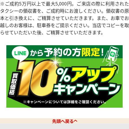
※ご成約5万円以上で最大5,000円。ご来店の際に利用された
マスター 2516.50
オメガ シーマスター 168.024
タクシーの領収書を、ご成約時にお渡しください。領収書の原
価格
参考買取価格
本と引き換えに、ご精算させていただきます。また、お車でお
120,000
円
越しのお客様は、駐車券をご提示ください。当店でコピーを取
年1月9日時点の参考買取価格です
※2024年5月27日時点の参考
らせていただいた後、ご精算させていただきます。
先頭へ戻る
スター 166.0216.3
オメガ デ・ヴィル プレステージ 