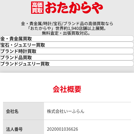
価格
参考買取価格
87,000
円
6月27日時点の参考買取価格です
※2026年4月27日時点の参考
金・貴金属/時計/宝石/ブランド品の高価買取なら
「おたからや」世界約1,940店舗以上展開。
無料査定・出張買取対応。
金・貴金属買取
金買取
宝石・ジュエリー買取
金の相場価格情報
宝石・ジュエリー買取
ブランド時計買取
金の参考買取価格一覧
ダイヤモンド買取
時計買取
ブランド品買取
インゴット買取
ダイヤモンド・宝石の参考価格一覧
ロレックス買取
ブランド買取
ブランドジュエリー買取
インゴットの相場価格情報
リング・結婚指輪買取
ロレックス デイトナ買取
ルイ・ヴィトン買取
カルティエ買取
24金買取
エメラルド買取
ロレックス サブマリーナー買取
ルイ・ヴィトン買取の参考価格一覧
ティファニー買取
24金の相場価格情報
サファイア買取
ロレックス GMTマスター買取
エルメス買取
ブルガリ買取
18金買取
ルビー買取
ロレックス エクスプローラー買取
会社概要
エルメス バーキン買取
ヴァンクリーフ＆アーペル買取
18金の相場価格情報
ヒスイ買取
ロレックス デイトジャスト買取
エルメス ケリー買取
ハリーウィンストン買取
金のアクセサリー買取
オパール買取
ロレックス 買取の参考価格一覧
エルメス買取の参考価格一覧
クロムハーツ買取
金貨買取
トパーズ買取
パテック フィリップ買取
シャネル買取
フレッド買取
貴金属買取
タンザナイト買取
パテック フィリップノーチラス買取
シャネル マトラッセ買取
ショーメ買取
会社名
株式会社いーふらん
プラチナ買取
アメジスト買取
オーデマ ピゲ買取
シャネル買取の参考価格一覧
ステレーション 1512.30
オメガ コンステレーション 
ショパール買取
銀・シルバー買取
パライバトルマリン買取
オーデマ ピゲ ロイヤルオーク買取
ディオール買取
タサキ買取
1841.55.11
パラジウム買取
キャッツアイ買取
ヴァシュロン・コンスタンタン買取
セリーヌ買取
法人番号
2020001036626
ダミアーニ買取
価格
参考買取価格