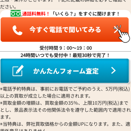
Luminox
HUBLOT
クロノスイス
Jacob & Co.
ださい。
パルミジャーニ・フルリエ
ルミノックス
ウブロ
GUCCI
ジェイコブ
Piaget
通話料無料！
「いくら？」をすぐに聞けます！
Ressence
ETERNA
グッチ
Gerald Genta
ピアジェ
レッセンス
エテルナ
Graham
ジェラルド・ジェンタ
PIERRE KUNZ
ROGER DUBUIS
EDOX
グラハム
Jaeger-LeCoultre
ピエール・クンツ
ロジェ・デュブイ
エドックス
Grand Seiko
ル 424.10.40.20.01.001
オメガ デ・ヴィル 424.10.37.20
ジャガー・ルクルト
FRANCK MULLER
ROLEX
EBERHARD
グランドセイコー
Jaquet Droz
価格
参考買取価格
受付時間 9：00〜19：00
フランク ミュラー
ロレックス
エベラール
CORUM
ジャケ・ドロー
211,000
円
24時間いつでも受付中！最短30秒で完了！
BOUCHERON
LONGINES
EBEL
年4月9日時点の参考買取価格です
※2026年5月9日時点の参考買
コルム
Girard-Perregaux
ブシュロン
ロンジン
エベル
Concord
ジラール・ペルゴ
BREITLING
EPOS
コンコルド
Sinn
ブライトリング
エポス
ジン
Blancpain
Hermes
STOWA
※電話予約特典は、事前にお電話でご予約のうえ、5万円(税込)
ブランパン
エルメス
ストーヴァ
以上の買取が成立した場合に適用されます。
BVLGARI
OMEGA
SEIKO
※買取金額の増額は、買取金額の35％、上限10万円(税込)まで
ブルガリ
オメガ
セイコー
とし、景品表示法その他関係法令を遵守した範囲内で適用され
Breguet
ORIENT
CENTURY
ます。
ブレゲ
オリエント
センチュリー
※当特典は、弊社買取価格からの金額UPになります。また、適
BULOVA
ORIS
ZENITH
用外商品はありません。