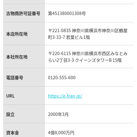
アレキサンドライト買取
A.ランゲ&ゾーネ買取
フェンディ買取
ピアジェ買取
ガーネット買取
69,000
円
ブレゲ買取
グッチ買取
ブシュロン買取
5月27日時点の参考買取価格です
※2026年4月9日時点の参考買
アクアマリン買取
オメガ買取
プラダ買取
古物商許可証番号
第451380001308号
モーブッサン買取
ウブロ買取
ミキモト買取
IWC買取
グラフ買取
〒221-0835 神奈川県横浜市神奈川区鶴屋
カルティエ買取
本店所在地
フランク ミュラー買取
町3-33-7 若葉ビル1階
リシャール・ミル買取
タグ・ホイヤー買取
〒220-6115 神奈川県横浜市西区みなとみ
パネライ買取
本社所在地
らい2丁目3-3 クイーンズタワーB 15階
チューダー（チュードル）買取
電話番号
0120-555-600
URL
https://e-fran.jp/
設立
2000年3月
資本金
4億8,000万円