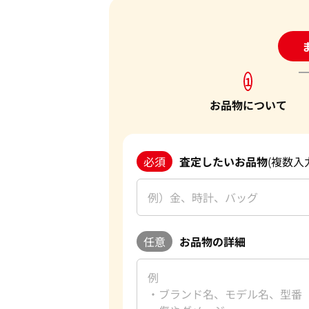
24
1
お品物について
必須
査定したいお品物
(複数入
任意
お品物の詳細