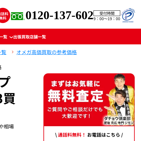
0120-137-602
受付時間
9：00〜19：00
一覧
出張買取
店舗一覧
一覧
オメガ高価買取の参考価格
格
プ
3買
期や相場
\
通話料無料！
お電話はこちら /