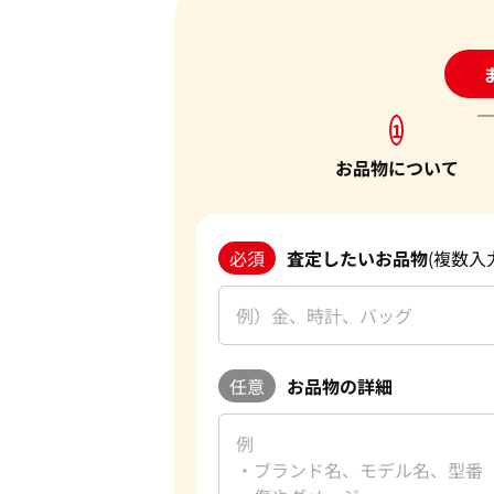
24
1
お品物について
必須
査定したいお品物
(複数入
任意
お品物の詳細