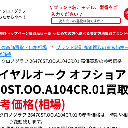
ブランド名、モデル、型番をご
ア クロノグラフ
入力ください
ならおたからやへ！
時計
トップページ
買取品目一覧
初めての方へ
選べる査定方法
買取ブランド
計の高価買取・価格相場
ブランド時計高価買取の参考価格
考価格
ノグラフ 26470ST.OO.A104CR.01 高価買取の参考価格
ロイヤルオーク オフショア
ST.OO.A104CR.01買
考価格(相場)
ノグラフ 26470ST.OO.A104CR.01の参考価格は、時期や
り変動致します。