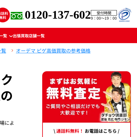
0120-137-602
受付時間
9：00〜19：00
一覧
出張買取
店舗一覧
一覧
オーデマ ピゲ高価買取の参考価格
 ク
取の
相場によ
\
通話料無料！
お電話はこちら /