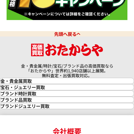
先頭へ戻る
ピゲ ロイヤルオーク オフショア
オーデマ ピゲ ロイヤルオーク
ス 25807ST.O.1010ST.01
クロノグラフ 25863TI.OO.A00
価格
参考買取価格
金・貴金属/時計/宝石/ブランド品の高価買取なら
円
2,787,000
円
「おたからや」世界約1,940店舗以上展開。
年6月9日時点の参考買取価格です
※2026年1月27日時点の参考
無料査定・出張買取対応。
金・貴金属買取
金買取
宝石・ジュエリー買取
金の相場価格情報
宝石・ジュエリー買取
ブランド時計買取
金の参考買取価格一覧
ダイヤモンド買取
時計買取
ブランド品買取
インゴット買取
ダイヤモンド・宝石の参考価格一覧
ロレックス買取
ブランド買取
ブランドジュエリー買取
インゴットの相場価格情報
リング・結婚指輪買取
ロレックス デイトナ買取
ルイ・ヴィトン買取
カルティエ買取
24金買取
エメラルド買取
ロレックス サブマリーナー買取
ルイ・ヴィトン買取の参考価格一覧
ティファニー買取
24金の相場価格情報
サファイア買取
ロレックス GMTマスター買取
エルメス買取
ブルガリ買取
18金買取
ルビー買取
ロレックス エクスプローラー買取
会社概要
エルメス バーキン買取
ヴァンクリーフ＆アーペル買取