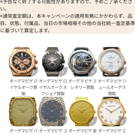
※予告なく終了する可能性がありますので、予めご了承くださ
い。
※通常査定額は、本キャンペーンの適用有無にかかわらず、品
目、状態、付属品、当日の市場相場その他の当社統一査定基準
に基づいて算定します。
ピゲ ロイヤルオーク オフショア
オーデマ ピゲ ロイヤルオーク
26420SO.OO.A002CA.01
クロノグラフ 26420SO.OO.A60
価格
参考買取価格
オーデマピゲ ロ
オーデマピゲ ロ
オーデマ ピゲ ミ
オーデマ ピゲ ジ
円
4,692,000
円
5月27日時点の参考買取価格です
※2026年1月27日時点の参考
イヤルオーク買
イヤルオーク オ
レネリー買取
ュールオーデマ
取
フショア買取
買取
オーデマピゲ バ
オーデマピゲ コ
オーデマピゲ 金
オーデマピゲ エ