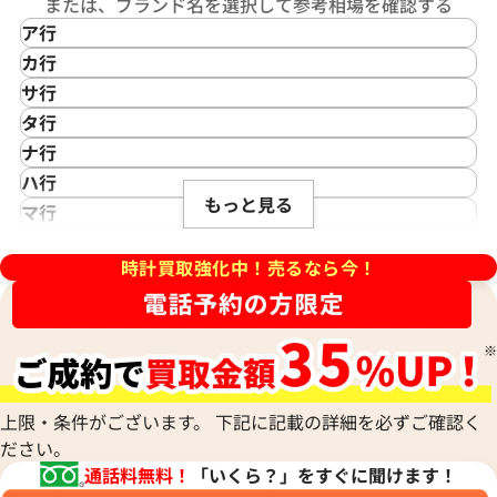
または、ブランド名を選択して参考相場を確認する
ア行
IKEPOD
カ行
アイクポッド
CASIO
サ行
IWC
カシオ
Saint Laurent
タ行
アイダブリューシー
Cartier
サンローラン
TAG Heuer
ナ行
Azimuth
カルティエ
Shellman
ピゲ ロイヤルオーク オフショア
オーデマ ピゲ ロイヤルオーク
タグ・ホイヤー
NOMOS Glashütte
ハ行
アジムース
Gaga Milano
シェルマン
Daniel Roth
26238ST.OO.A340CA.01
ミュージックエディション
もっと見る
ノモス グラスヒュッテ
Hamilton
マ行
ANONIMO
ガガミラノ
CITIZEN
15600TI.OO.A343CA.01
ダニエル・ロート
ハミルトン
MIDO
ラ行
アノーニモ
Quinting
シチズン
TUDOR
価格
参考買取価格
Harry Winston
ミドー
時計買取強化中！売るなら今！
RALPH LAUREN
Alain Silberstein
クインティング
CHANEL
チューダー(チュードル)
円
5,902,000
円
ハリー・ウィンストン
MAURICE LACROIX
ラルフ ローレン
アラン・シルベスタイン
Cuervo y Sobrinos
シャネル
Tiffany & Co.
8月27日時点の参考買取価格です
※2025年7月27日時点の参考
Patek Philippe
モーリス・ラクロア
Richard Mille
Armand Nicolet
クエルボ・イ・ソブリノス
Chopard
ティファニー
パテック フィリップ
リシャール・ミル
アルマン・ニコレ
CVSTOS
ショパール
Dior
Panerai
Louis Vuitton
WALTHAM
クストス
CHAUMET
ディオール
パネライ
ルイ・ヴィトン
ウォルサム
Chronoswiss
ショーメ
Parmigiani Fleurier
上限・条件がございます。 下記に記載の詳細を必ずご確認く
Luminox
HUBLOT
クロノスイス
Jacob & Co.
ださい。
パルミジャーニ・フルリエ
ルミノックス
ウブロ
GUCCI
ジェイコブ
Piaget
通話料無料！
「いくら？」をすぐに聞けます！
Ressence
ETERNA
グッチ
Gerald Genta