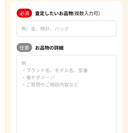
必須
査定したいお品物
(複数入力可)
任意
お品物の詳細