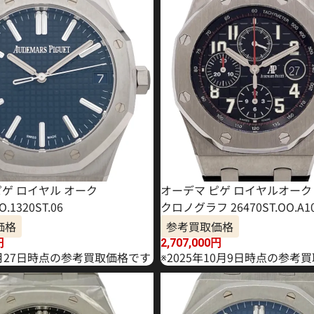
ピゲ ロイヤル オーク
オーデマ ピゲ ロイヤルオーク
O.1320ST.06
クロノグラフ 26470ST.OO.A10
価格
参考買取価格
円
2,707,000
円
2月27日時点の参考買取価格です
※2025年10月9日時点の参考