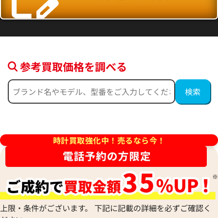
参考買取価格を調べる
ピゲ ロイヤル オーク クロノグ
オーデマ ピゲ ロイヤル オー
T.OO.1220ST.01
ラフ 26331ST.OO.1220ST.02
価格
参考買取価格
時計買取強化中！売るなら今！
円
7,380,000
円
3月27日時点の参考買取価格です
※2026年7月時点の参考買取
上限・条件がございます。 下記に記載の詳細を必ずご確認く