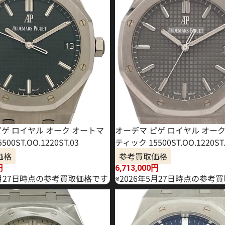
ピゲ ロイヤル オーク オートマ
オーデマ ピゲ ロイヤル オー
00ST.OO.1220ST.03
ティック 15500ST.OO.1220ST.
価格
参考買取価格
円
6,713,000
円
6月27日時点の参考買取価格です
※2026年5月27日時点の参考