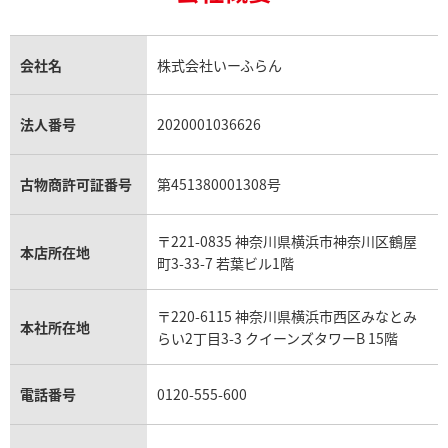
18金の相場価格情報
ヒスイ買取
ロレックス デイトジャスト買取
エルメス ケリー買取
ハリーウィンストン買取
金のアクセサリー買取
オパール買取
ロレックス 買取の参考価格一覧
エルメス買取の参考価格一覧
クロムハーツ買取
金貨買取
トパーズ買取
パテック フィリップ買取
シャネル買取
フレッド買取
貴金属買取
タンザナイト買取
パテック フィリップノーチラス買取
シャネル マトラッセ買取
ショーメ買取
会社名
株式会社いーふらん
プラチナ買取
アメジスト買取
オーデマ ピゲ買取
シャネル買取の参考価格一覧
ショパール買取
銀・シルバー買取
パライバトルマリン買取
オーデマ ピゲ ロイヤルオーク買取
ディオール買取
タサキ買取
パラジウム買取
キャッツアイ買取
ヴァシュロン・コンスタンタン買取
セリーヌ買取
法人番号
2020001036626
ダミアーニ買取
ピゲ ロイヤルオーク オフショア
オーデマ ピゲ ロイヤル オー
アレキサンドライト買取
A.ランゲ&ゾーネ買取
フェンディ買取
ピアジェ買取
7540SK.ZZ.A010CA.01
ア クロノグラフ 銀座限定
ガーネット買取
ブレゲ買取
グッチ買取
ブシュロン買取
アクアマリン買取
オメガ買取
プラダ買取
古物商許可証番号
第451380001308号
モーブッサン買取
26180ST.OO.D101CR.01
ウブロ買取
ミキモト買取
価格
参考買取価格
IWC買取
グラフ買取
円
2,299,000
円
〒221-0835 神奈川県横浜市神奈川区鶴屋
カルティエ買取
本店所在地
2月27日時点の参考買取価格です
※2023年7月27日時点の参考
フランク ミュラー買取
町3-33-7 若葉ビル1階
リシャール・ミル買取
タグ・ホイヤー買取
〒220-6115 神奈川県横浜市西区みなとみ
パネライ買取
本社所在地
らい2丁目3-3 クイーンズタワーB 15階
チューダー（チュードル）買取
電話番号
0120-555-600