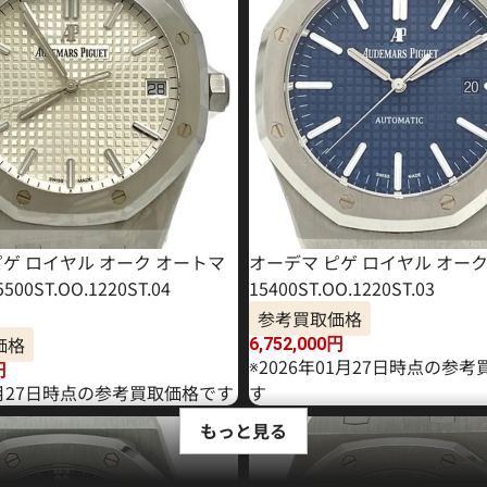
ピゲ ロイヤル オーク オートマ
オーデマ ピゲ ロイヤル オー
00ST.OO.1220ST.04
15400ST.OO.1220ST.03
参考買取価格
価格
6,752,000
円
※2026年01月27日時点の参
円
4月27日時点の参考買取価格です
す
もっと見る