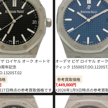
ピゲ ロイヤル オーク オートマ
オーデマ ピゲ ロイヤル オー
50周年記念
ティック 15500ST.OO.1220ST.
O.1320ST.02
価格
参考買取価格
円
7,449,000
円
4月27日時点の参考買取価格です
※2026年1月9日時点の参考買