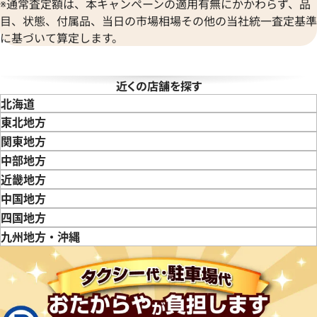
※通常査定額は、本キャンペーンの適用有無にかかわらず、品
BAUME＆MERCIER
Vacheron Constantin
目、状態、付属品、当日の市場相場その他の当社統一査定基準
ボーム＆メルシエ
ヴァシュロン・コンスタンタン
に基づいて算定します。
BALL Watch
Van Cleef & Arpels
ボール ウォッチ
ヴァンクリーフ＆アーペル
Versace
近くの店舗を探す
ヴェルサーチ
北海道
Wempe
ピゲ ロイヤルオーク オフショア
オーデマ ピゲ ロイヤルオーク
東北地方
ヴェンペ
Z.D002CA.01
クロノグラフ 26471SR.OO.D10
青森県
岩手県
宮城県
秋田県
山形県
福島県
関東地方
価格
東京都
神奈川県
埼玉県
千葉県
茨城県
栃木県
群馬県
中部地方
参考買取価格
円
新潟県
富山県
石川県
山梨県
長野県
岐阜県
静岡県
愛知県
近畿地方
10月27日時点の参考買取価格で
4,305,000
円
三重県
滋賀県
京都府
大阪府
兵庫県
奈良県
和歌山県
中国地方
※2025年10月9日時点の参考
鳥取県
島根県
岡山県
広島県
山口県
四国地方
徳島県
香川県
愛媛県
九州地方・沖縄
福岡県
佐賀県
長崎県
熊本県
大分県
宮崎県
鹿児島県