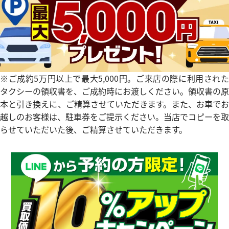
※ご成約5万円以上で最大5,000円。ご来店の際に利用された
ピゲ ロイヤルオーク オフショア
ロイヤル オーク オフショア 
タクシーの領収書を、ご成約時にお渡しください。領収書の原
O.D002CA.02
26201SN.OO.D101CR.01
本と引き換えに、ご精算させていただきます。また、お車でお
価格
参考買取価格
越しのお客様は、駐車券をご提示ください。当店でコピーを取
らせていただいた後、ご精算させていただきます。
円
2,968,000
円
9月27日時点の参考買取価格です
※2025年11月9日時点の参考