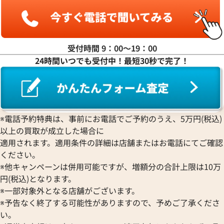
ピアジェ
レッセンス
エテルナ
Graham
ジェラルド・ジェンタ
PIERRE KUNZ
ROGER DUBUIS
EDOX
グラハム
Jaeger-LeCoultre
ピエール・クンツ
ロジェ・デュブイ
エドックス
Grand Seiko
ジャガー・ルクルト
FRANCK MULLER
ROLEX
EBERHARD
グランドセイコー
Jaquet Droz
受付時間 9：00〜19：00
フランク ミュラー
ロレックス
エベラール
CORUM
ジャケ・ドロー
24時間いつでも受付中！最短30秒で完了！
BOUCHERON
LONGINES
EBEL
コルム
Girard-Perregaux
ブシュロン
ロンジン
エベル
Concord
ピゲ ロイヤル オーク オフショ
オーデマ ピゲ ロイヤルオーク
ジラール・ペルゴ
BREITLING
EPOS
コンコルド
Sinn
ギ チーム クロノグラフ
クロノグラフ 26231ST.ZZ.D02
ブライトリング
エポス
O.A002CA.01
ジン
Blancpain
Hermes
STOWA
※電話予約特典は、事前にお電話でご予約のうえ、5万円(税込)
価格
参考買取価格
ブランパン
エルメス
ストーヴァ
以上の買取が成立した場合に
円
4,548,000
円
BVLGARI
OMEGA
SEIKO
5月27日時点の参考買取価格です
※2026年1月27日時点の参考
適用されます。適用条件の詳細は店舗またはお電話にてご確認
ブルガリ
オメガ
セイコー
ください。
Breguet
ORIENT
CENTURY
※他キャンペーンは併用可能ですが、増額分の合計上限は10万
ブレゲ
オリエント
センチュリー
円(税込)となります。
BULOVA
ORIS
ZENITH
※一部対象外となる店舗がございます。
ブローバ
オリス
ゼニス
※予告なく終了する可能性がありますので、予めご了承くださ
Bell & Ross
Audemars Piguet
い。
ベル＆ロス
オーデマ ピゲ