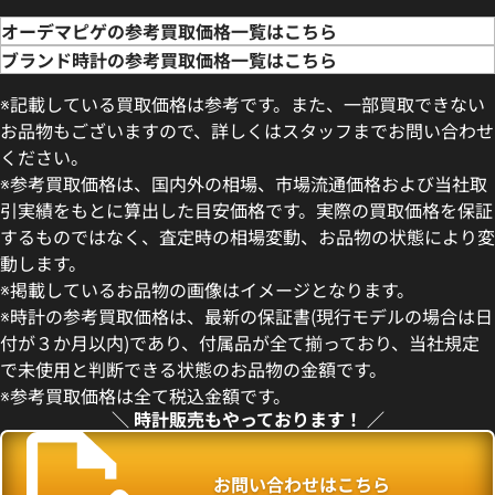
オーデマピゲの参考買取価格一覧はこちら
ブランド時計の参考買取価格一覧はこちら
※記載している買取価格は参考です。また、一部買取できない
お品物もございますので、詳しくはスタッフまでお問い合わせ
ください。
※参考買取価格は、国内外の相場、市場流通価格および当社取
引実績をもとに算出した目安価格です。実際の買取価格を保証
するものではなく、査定時の相場変動、お品物の状態により変
動します。
ピゲ ロイヤル オーク
オーデマ ピゲ ロイヤル オー
※掲載しているお品物の画像はイメージとなります。
O.1220ST.01
15400ST.OO.1220ST.02
※時計の参考買取価格は、最新の保証書(現行モデルの場合は日
価格
参考買取価格
付が３か月以内)であり、付属品が全て揃っており、当社規定
円
4,582,000
円
で未使用と判断できる状態のお品物の金額です。
年6月9日時点の参考買取価格です
※2025年10月9日時点の参考
※参考買取価格は全て税込金額です。
＼ 時計販売もやっております！ ／
お問い合わせはこちら