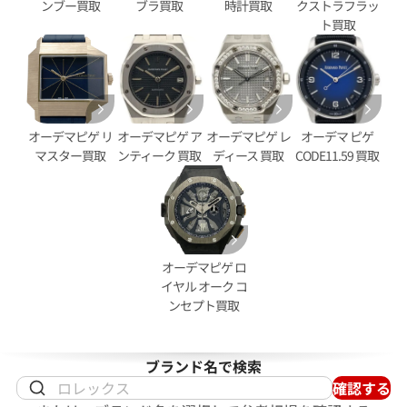
ンブー買取
ブラ買取
時計買取
クストラフラッ
ト買取
オーデマピゲ リ
オーデマピゲ ア
オーデマピゲ レ
オーデマ ピゲ
マスター買取
ンティーク 買取
ディース 買取
CODE11.59 買取
ピゲ ロイヤルオーク オフショア
オーデマ ピゲ ロイヤルオーク
6420CE.OO.A043VE.01
クロノグラフ 26420CE.OO.A00
価格
参考買取価格
円
6,747,000
円
1月27日時点の参考買取価格です
※2026年5月9日時点の参考買
オーデマピゲ ロ
イヤル オーク コ
ンセプト買取
ブランド名で検索
確認する