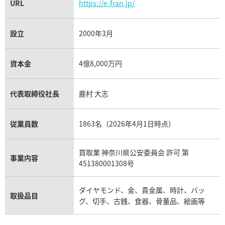
URL
https://e-fran.jp/
設立
2000年3月
資本金
4億8,000万円
 金時計 Cal.2121/1
オーデマ ピゲ ジュールオーデ
15056OR.OO.0067CR.02
代表取締役社長
鹿村 大志
価格
参考買取価格
円
1,198,000
円
1月27日時点の参考買取価格です
※2024年7月9日時点の参考買
従業員数
1863名（2026年4月1日時点）
買取業 神奈川県公安委員会 許可 第
事業内容
451380001308号
ダイヤモンド、金、貴金属、時計、バッ
取扱品目
グ、切手、古銭、食器、骨董品、絵画等