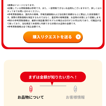
※画像はイメージとなります。
※記載している買取価格は参考です。また、一部買取できないお品物もございますので、詳しくはス
タッフまでお問い合わせください。
※参考買取価格は、国内外の相場、市場流通価格および当社取引実績をもとに算出した目安価格で
す。実際の買取価格を保証するものではなく、査定時の相場変動、お品物の状態により変動します。
※時計の参考買取価格は、最新の保証書(現行モデルの場合は日付が３か月以内)であり、付属品が全
て揃っており、当社規定で未使用と判断できる状態のお品物の金額です。
※参考買取価格は全て税込金額です。
24時間受付中!
まずは金額が知りたい方へ！
問い合わせフォーム
1
2
お品物について
お客様情報