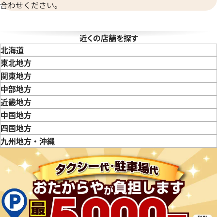
合わせください。
ピゲ ロイヤルオーク オフショア
ロイヤル オーク オフショア 
O.D002CA.02
26201SN.OO.D101CR.01
近くの店舗を探す
価格
参考買取価格
北海道
円
2,968,000
円
東北地方
9月27日時点の参考買取価格です
※2025年11月9日時点の参考
青森県
岩手県
宮城県
秋田県
山形県
福島県
関東地方
東京都
神奈川県
埼玉県
千葉県
茨城県
栃木県
群馬県
中部地方
新潟県
富山県
石川県
山梨県
長野県
岐阜県
静岡県
愛知県
近畿地方
三重県
滋賀県
京都府
大阪府
兵庫県
奈良県
和歌山県
中国地方
鳥取県
島根県
岡山県
広島県
山口県
四国地方
徳島県
香川県
愛媛県
九州地方・沖縄
福岡県
佐賀県
長崎県
熊本県
大分県
宮崎県
鹿児島県