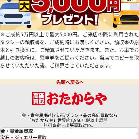
ピゲ ロイヤルオーク オフショア
オーデマ ピゲ ロイヤルオーク
ス 25807ST.O.1010ST.01
クロノグラフ 25863TI.OO.A00
価格
参考買取価格
円
2,787,000
円
※ご成約5万円以上で最大5,000円。ご来店の際に利用された
年6月9日時点の参考買取価格です
※2026年1月27日時点の参考
タクシーの領収書を、ご成約時にお渡しください。領収書の原
本と引き換えに、ご精算させていただきます。また、お車でお
越しのお客様は、駐車券をご提示ください。当店でコピーを取
らせていただいた後、ご精算させていただきます。
先頭へ戻る
金・貴金属/時計/宝石/ブランド品の高価買取なら
「おたからや」世界約1,950店舗以上展開。
無料査定・出張買取対応。
金・貴金属買取
金買取
宝石・ジュエリー買取