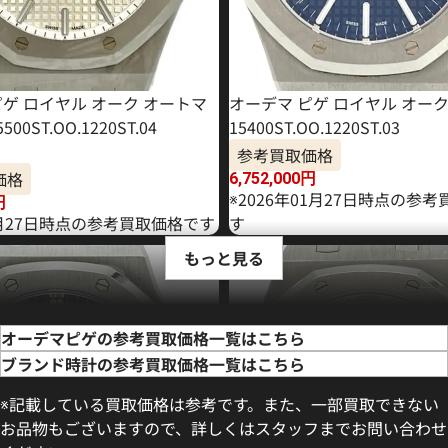
ピゲ ロイヤル オーク オートマ
オーデマ ピゲ ロイヤル オー
00ST.OO.1220ST.04
15400ST.OO.1220ST.03
参考買取価格
価格
6,752,000
円
※2026年01月27日時点の参
円
4月27日時点の参考買取価格です
す
もっと見る
オーデマピゲの参考買取価格一覧はこちら
ブランド時計の参考買取価格一覧はこちら
※記載している買取価格は参考です。また、一部買取できない
お品物もございますので、詳しくはスタッフまでお問い合わせ