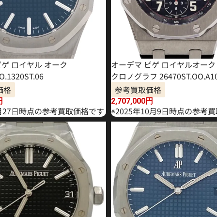
ピゲ ロイヤル オーク
オーデマ ピゲ ロイヤルオーク
O.1320ST.06
クロノグラフ 26470ST.OO.A10
価格
参考買取価格
円
2,707,000
円
2月27日時点の参考買取価格です
※2025年10月9日時点の参考