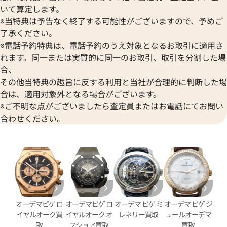
いて算定します。
※当特典は予告なく終了する可能性がございますので、予めご
ピゲ ロイヤルオーク オフショア
オーデマ ピゲ ロイヤルオーク
了承ください。
26420SO.OO.A002CA.01
クロノグラフ 26420SO.OO.A60
※電話予約特典は、電話予約のうえ対象となるお取引に適用さ
価格
参考買取価格
れます。同一または実質的に同一のお取引、取引を分割した場
円
4,692,000
円
合、
5月27日時点の参考買取価格です
※2026年1月27日時点の参考
その他当特典の趣旨に反する利用と当社が合理的に判断した場
合は、適用対象外となる場合がございます。
※ご不明な点がございましたら査定員またはお電話にてお問い
合わせください。
オーデマピゲ ロ
オーデマピゲ ロ
オーデマ ピゲ ミ
オーデマ ピゲ ジ
イヤルオーク買
イヤルオーク オ
レネリー買取
ュールオーデマ
取
フショア買取
買取