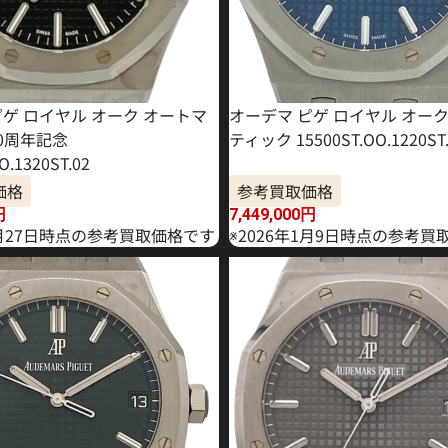
ピゲ ロイヤル オーク オートマ
オーデマ ピゲ ロイヤル オー
50周年記念
ティック 15500ST.OO.1220ST.
O.1320ST.02
価格
参考買取価格
円
7,449,000
円
4月27日時点の参考買取価格です
※2026年1月9日時点の参考買