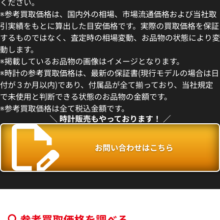
ください。
※参考買取価格は、国内外の相場、市場流通価格および当社取
引実績をもとに算出した目安価格です。実際の買取価格を保証
するものではなく、査定時の相場変動、お品物の状態により変
動します。
ピゲ ロイヤル オーク
オーデマ ピゲ ロイヤル オー
※掲載しているお品物の画像はイメージとなります。
O.1220ST.01
15400ST.OO.1220ST.02
※時計の参考買取価格は、最新の保証書(現行モデルの場合は日
価格
参考買取価格
付が３か月以内)であり、付属品が全て揃っており、当社規定
円
4,582,000
円
で未使用と判断できる状態のお品物の金額です。
年6月9日時点の参考買取価格です
※2025年10月9日時点の参考
※参考買取価格は全て税込金額です。
＼ 時計販売もやっております！ ／
お問い合わせはこちら
参考買取価格を調べる