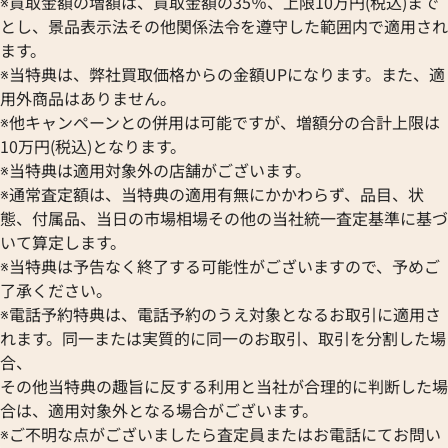
Breguet
※買取金額の増額は、買取金額の35％、上限10万円(税込)まで
ORIENT
CENTURY
とし、景品表示法その他関係法令を遵守した範囲内で適用され
ブレゲ
ピゲ ロイヤルオーク オフショア
オーデマ ピゲ ロイヤルオーク
オリエント
センチュリー
BULOVA
ます。
Z.D002CA.01
クロノグラフ 26471SR.OO.D10
ORIS
ZENITH
※当特典は、弊社買取価格からの金額UPになります。また、適
ブローバ
価格
オリス
ゼニス
Bell & Ross
用外商品はありません。
Audemars Piguet
参考買取価格
円
※他キャンペーンとの併用は可能ですが、増額分の合計上限は
ベル＆ロス
10月27日時点の参考買取価格で
オーデマ ピゲ
4,305,000
円
BAUME＆MERCIER
10万円(税込)となります。
※2025年10月9日時点の参考
Vacheron Constantin
※当特典は適用対象外の店舗がございます。
ボーム＆メルシエ
ヴァシュロン・コンスタンタン
BALL Watch
※通常査定額は、当特典の適用有無にかかわらず、品目、状
Van Cleef & Arpels
態、付属品、当日の市場相場その他の当社統一査定基準に基づ
ボール ウォッチ
ヴァンクリーフ＆アーペル
いて算定します。
Versace
※当特典は予告なく終了する可能性がございますので、予めご
ヴェルサーチ
了承ください。
Wempe
※電話予約特典は、電話予約のうえ対象となるお取引に適用さ
ヴェンペ
れます。同一または実質的に同一のお取引、取引を分割した場
合、
その他当特典の趣旨に反する利用と当社が合理的に判断した場
合は、適用対象外となる場合がございます。
※ご不明な点がございましたら査定員またはお電話にてお問い