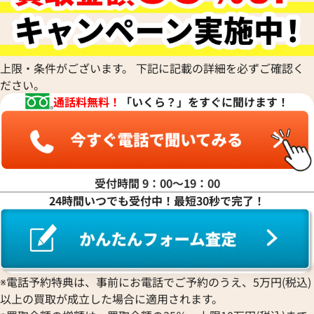
リシャール・ミル
アルマン・ニコレ
CVSTOS
ショパール
Dior
Panerai
Louis Vuitton
ピゲ ロイヤル オーク オフショ
オーデマ ピゲ ロイヤルオーク
WALTHAM
クストス
CHAUMET
ディオール
パネライ
ルイ・ヴィトン
ギ チーム クロノグラフ
クロノグラフ 26231ST.ZZ.D02
ウォルサム
Chronoswiss
ショーメ
Parmigiani Fleurier
Luminox
O.A002CA.01
HUBLOT
クロノスイス
Jacob & Co.
パルミジャーニ・フルリエ
ルミノックス
上限・条件がございます。 下記に記載の詳細を必ずご確認く
ウブロ
GUCCI
価格
参考買取価格
ジェイコブ
Piaget
Ressence
ださい。
ETERNA
グッチ
円
4,548,000
円
Gerald Genta
ピアジェ
レッセンス
通話料無料！
「いくら？」をすぐに聞けます！
5月27日時点の参考買取価格です
※2026年1月27日時点の参考
エテルナ
Graham
ジェラルド・ジェンタ
PIERRE KUNZ
ROGER DUBUIS
EDOX
グラハム
Jaeger-LeCoultre
ピエール・クンツ
ロジェ・デュブイ
エドックス
Grand Seiko
ジャガー・ルクルト
FRANCK MULLER
ROLEX
EBERHARD
グランドセイコー
Jaquet Droz
フランク ミュラー
ロレックス
エベラール
CORUM
ジャケ・ドロー
BOUCHERON
受付時間 9：00〜19：00
LONGINES
EBEL
コルム
Girard-Perregaux
ブシュロン
24時間いつでも受付中！最短30秒で完了！
ロンジン
エベル
Concord
ジラール・ペルゴ
BREITLING
EPOS
コンコルド
Sinn
ブライトリング
エポス
ジン
Blancpain
Hermes
STOWA
ブランパン
エルメス
ストーヴァ
BVLGARI
※電話予約特典は、事前にお電話でご予約のうえ、5万円(税込)
OMEGA
SEIKO
以上の買取が成立した場合に適用されます。
ブルガリ
オメガ
セイコー