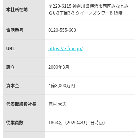
 金時計 Cal.2121/1
オーデマ ピゲ ジュールオーデ
タグ・ホイヤー買取
〒220-6115 神奈川県横浜市西区みなとみ
パネライ買取
15056OR.OO.0067CR.02
本社所在地
らい2丁目3-3 クイーンズタワーB 15階
チューダー（チュードル）買取
価格
参考買取価格
円
1,198,000
円
電話番号
0120-555-600
1月27日時点の参考買取価格です
※2024年7月9日時点の参考買
URL
https://e-fran.jp/
設立
2000年3月
資本金
4億8,000万円
代表取締役社長
鹿村 大志
従業員数
1863名（2026年4月1日時点）