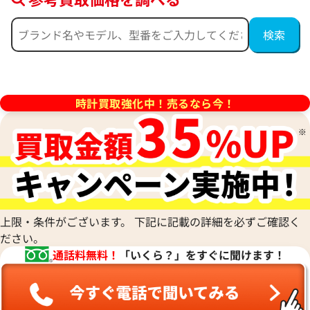
ピゲ ロイヤル オーク クロノグ
オーデマ ピゲ ロイヤル オー
T.OO.1220ST.01
ラフ 26331ST.OO.1220ST.02
価格
参考買取価格
時計買取強化中！売るなら今！
円
7,380,000
円
3月27日時点の参考買取価格です
※2026年7月時点の参考買取
上限・条件がございます。 下記に記載の詳細を必ずご確認く
ださい。
通話料無料！
「いくら？」をすぐに聞けます！