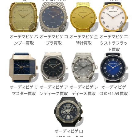
ピゲ ロイヤルオーク オフショア
オーデマ ピゲ ロイヤルオーク
6420CE.OO.A043VE.01
クロノグラフ 26420CE.OO.A00
価格
参考買取価格
円
6,747,000
円
オーデマピゲ バ
オーデマピゲ コ
オーデマピゲ 金
オーデマピゲ エ
1月27日時点の参考買取価格です
※2026年5月9日時点の参考買
ンブー買取
ブラ買取
時計買取
クストラフラッ
ト買取
オーデマピゲ リ
オーデマピゲ ア
オーデマピゲ レ
オーデマ ピゲ
マスター買取
ンティーク 買取
ディース 買取
CODE11.59 買取
オーデマピゲ ロ