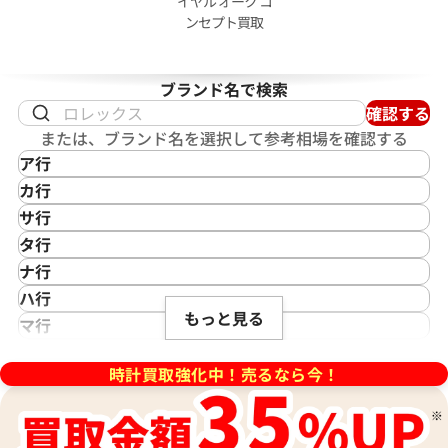
イヤル オーク コ
ピゲ ロイヤルオーク オフショア
オーデマ ピゲ ロイヤルオーク
ンセプト買取
26238ST.OO.A340CA.01
ミュージックエディション
15600TI.OO.A343CA.01
ブランド名で検索
価格
参考買取価格
確認する
円
5,902,000
円
または、ブランド名を選択して参考相場を確認する
8月27日時点の参考買取価格です
※2025年7月27日時点の参考
ア行
IKEPOD
カ行
アイクポッド
CASIO
サ行
IWC
カシオ
Saint Laurent
タ行
アイダブリューシー
Cartier
サンローラン
TAG Heuer
ナ行
Azimuth
カルティエ
Shellman
タグ・ホイヤー
NOMOS Glashütte
ハ行
アジムース
Gaga Milano
シェルマン
Daniel Roth
もっと見る
ノモス グラスヒュッテ
Hamilton
マ行
ANONIMO
ガガミラノ
CITIZEN
ダニエル・ロート
ハミルトン
MIDO
ラ行
アノーニモ
Quinting
シチズン
TUDOR
Harry Winston
ミドー
時計買取強化中！売るなら今！
RALPH LAUREN
Alain Silberstein
クインティング
CHANEL
チューダー(チュードル)
ハリー・ウィンストン
MAURICE LACROIX
ラルフ ローレン
アラン・シルベスタイン
Cuervo y Sobrinos
シャネル
Tiffany & Co.
Patek Philippe
モーリス・ラクロア
Richard Mille
Armand Nicolet
クエルボ・イ・ソブリノス
Chopard
ティファニー
パテック フィリップ