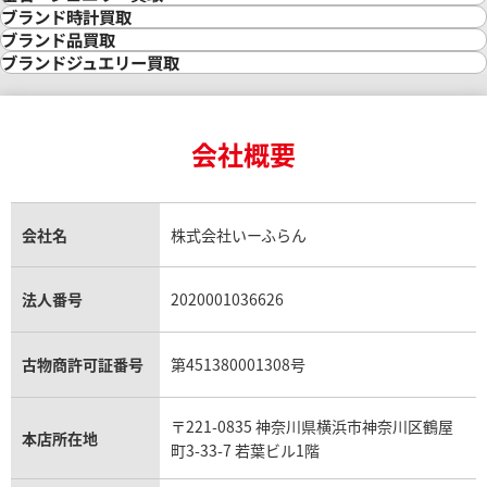
ピゲ ロイヤルオーク オフショア
オーデマ ピゲ ロイヤル オー
金の相場価格情報
宝石・ジュエリー買取
ブランド時計買取
7540SK.ZZ.A010CA.01
ア クロノグラフ 銀座限定
金の参考買取価格一覧
ダイヤモンド買取
時計買取
ブランド品買取
26180ST.OO.D101CR.01
インゴット買取
ダイヤモンド・宝石の参考価格一覧
ロレックス買取
ブランド買取
ブランドジュエリー買取
インゴットの相場価格情報
リング・結婚指輪買取
ロレックス デイトナ買取
ルイ・ヴィトン買取
価格
参考買取価格
カルティエ買取
24金買取
エメラルド買取
ロレックス サブマリーナー買取
ルイ・ヴィトン買取の参考価格一覧
ティファニー買取
円
2,299,000
円
24金の相場価格情報
サファイア買取
ロレックス GMTマスター買取
エルメス買取
ブルガリ買取
2月27日時点の参考買取価格です
※2023年7月27日時点の参考
18金買取
ルビー買取
ロレックス エクスプローラー買取
会社概要
エルメス バーキン買取
ヴァンクリーフ＆アーペル買取
18金の相場価格情報
ヒスイ買取
ロレックス デイトジャスト買取
エルメス ケリー買取
ハリーウィンストン買取
金のアクセサリー買取
オパール買取
ロレックス 買取の参考価格一覧
エルメス買取の参考価格一覧
クロムハーツ買取
金貨買取
トパーズ買取
パテック フィリップ買取
シャネル買取
フレッド買取
貴金属買取
タンザナイト買取
パテック フィリップノーチラス買取
シャネル マトラッセ買取
ショーメ買取
会社名
株式会社いーふらん
プラチナ買取
アメジスト買取
オーデマ ピゲ買取
シャネル買取の参考価格一覧
ショパール買取
銀・シルバー買取
パライバトルマリン買取
オーデマ ピゲ ロイヤルオーク買取
ディオール買取
タサキ買取
パラジウム買取
キャッツアイ買取
ヴァシュロン・コンスタンタン買取
セリーヌ買取
法人番号
2020001036626
ダミアーニ買取
アレキサンドライト買取
A.ランゲ&ゾーネ買取
フェンディ買取
ピアジェ買取
ガーネット買取
ブレゲ買取
グッチ買取
ブシュロン買取
アクアマリン買取
オメガ買取
プラダ買取
古物商許可証番号
第451380001308号
モーブッサン買取
ウブロ買取
ミキモト買取
IWC買取
グラフ買取
〒221-0835 神奈川県横浜市神奈川区鶴屋
カルティエ買取
本店所在地
フランク ミュラー買取
町3-33-7 若葉ビル1階
リシャール・ミル買取