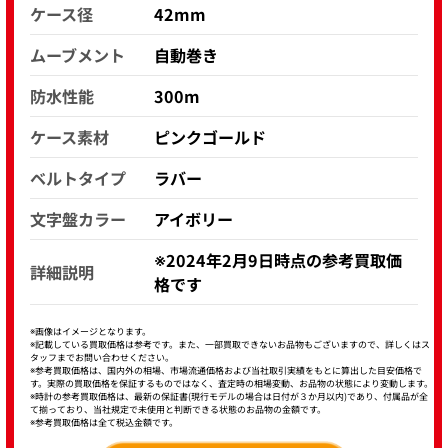
ケース径
42mm
ムーブメント
自動巻き
防水性能
300m
ケース素材
ピンクゴールド
ベルトタイプ
ラバー
文字盤カラー
アイボリー
※2024年2月9日時点の参考買取価
詳細説明
格です
※画像はイメージとなります。
※記載している買取価格は参考です。また、一部買取できないお品物もございますので、詳しくはス
タッフまでお問い合わせください。
※参考買取価格は、国内外の相場、市場流通価格および当社取引実績をもとに算出した目安価格で
す。実際の買取価格を保証するものではなく、査定時の相場変動、お品物の状態により変動します。
※時計の参考買取価格は、最新の保証書(現行モデルの場合は日付が３か月以内)であり、付属品が全
て揃っており、当社規定で未使用と判断できる状態のお品物の金額です。
※参考買取価格は全て税込金額です。