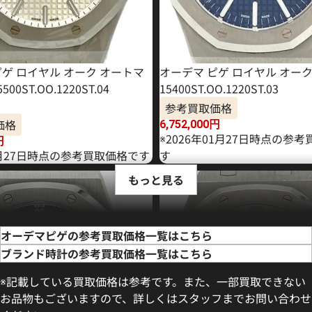
ピゲ ロイヤル オーク オートマ
オーデマ ピゲ ロイヤル オー
00ST.OO.1220ST.04
15400ST.OO.1220ST.03
参考買取価格
価格
6,752,000
円
※2026年01月27日時点の参
円
4月27日時点の参考買取価格です
す
もっと見る
オーデマピゲの参考買取価格一覧はこちら
ブランド時計の参考買取価格一覧はこちら
※記載している買取価格は参考です。また、一部買取できない
お品物もございますので、詳しくはスタッフまでお問い合わせ