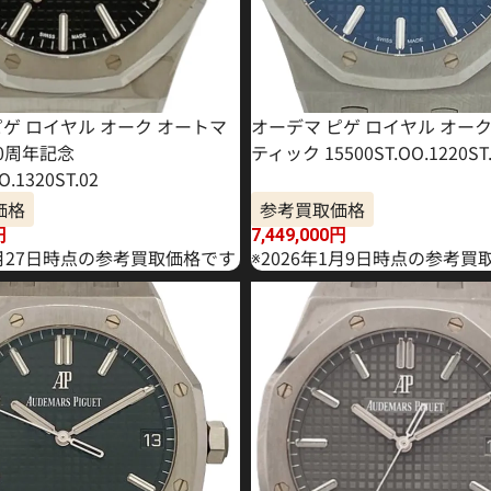
ピゲ ロイヤル オーク オートマ
オーデマ ピゲ ロイヤル オー
50周年記念
ティック 15500ST.OO.1220ST.
O.1320ST.02
価格
参考買取価格
円
7,449,000
円
4月27日時点の参考買取価格です
※2026年1月9日時点の参考買