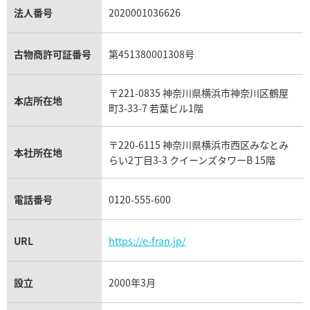
 金時計 Cal.2121/1
オーデマ ピゲ ジュールオーデ
パラジウム買取
キャッツアイ買取
ヴァシュロン・コンスタンタン買取
セリーヌ買取
法人番号
2020001036626
ダミアーニ買取
15056OR.OO.0067CR.02
アレキサンドライト買取
A.ランゲ&ゾーネ買取
フェンディ買取
ピアジェ買取
ガーネット買取
ブレゲ買取
価格
参考買取価格
グッチ買取
ブシュロン買取
アクアマリン買取
オメガ買取
プラダ買取
古物商許可証番号
第451380001308号
モーブッサン買取
円
1,198,000
円
ウブロ買取
ミキモト買取
1月27日時点の参考買取価格です
※2024年7月9日時点の参考買
IWC買取
グラフ買取
〒221-0835 神奈川県横浜市神奈川区鶴屋
カルティエ買取
本店所在地
フランク ミュラー買取
町3-33-7 若葉ビル1階
リシャール・ミル買取
タグ・ホイヤー買取
〒220-6115 神奈川県横浜市西区みなとみ
パネライ買取
本社所在地
らい2丁目3-3 クイーンズタワーB 15階
チューダー（チュードル）買取
電話番号
0120-555-600
URL
https://e-fran.jp/
設立
2000年3月