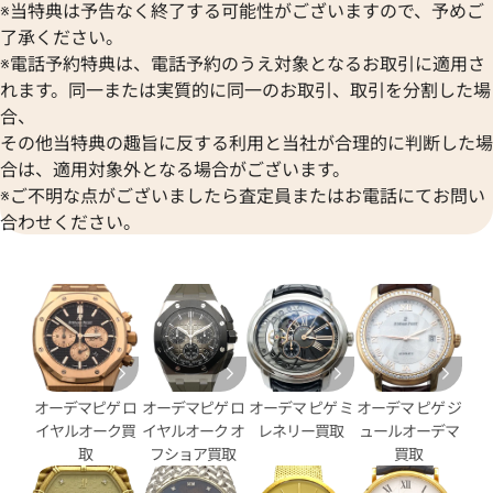
※当特典は予告なく終了する可能性がございますので、予めご
了承ください。
ピゲ ロイヤルオーク オフショア
オーデマ ピゲ ロイヤルオーク
※電話予約特典は、電話予約のうえ対象となるお取引に適用さ
26420SO.OO.A002CA.01
クロノグラフ 26420SO.OO.A60
れます。同一または実質的に同一のお取引、取引を分割した場
合、
価格
参考買取価格
その他当特典の趣旨に反する利用と当社が合理的に判断した場
円
4,692,000
円
5月27日時点の参考買取価格です
※2026年1月27日時点の参考
合は、適用対象外となる場合がございます。
※ご不明な点がございましたら査定員またはお電話にてお問い
合わせください。
オーデマピゲ ロ
オーデマピゲ ロ
オーデマ ピゲ ミ
オーデマ ピゲ ジ
イヤルオーク買
イヤルオーク オ
レネリー買取
ュールオーデマ
取
フショア買取
買取