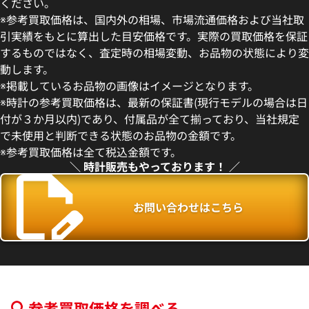
ください。
※参考買取価格は、国内外の相場、市場流通価格および当社取
引実績をもとに算出した目安価格です。実際の買取価格を保証
するものではなく、査定時の相場変動、お品物の状態により変
動します。
ピゲ ロイヤル オーク
オーデマ ピゲ ロイヤル オー
※掲載しているお品物の画像はイメージとなります。
O.1220ST.01
15400ST.OO.1220ST.02
※時計の参考買取価格は、最新の保証書(現行モデルの場合は日
価格
参考買取価格
付が３か月以内)であり、付属品が全て揃っており、当社規定
円
4,582,000
円
で未使用と判断できる状態のお品物の金額です。
年6月9日時点の参考買取価格です
※2025年10月9日時点の参考
※参考買取価格は全て税込金額です。
＼ 時計販売もやっております！ ／
お問い合わせはこちら
参考買取価格を調べる