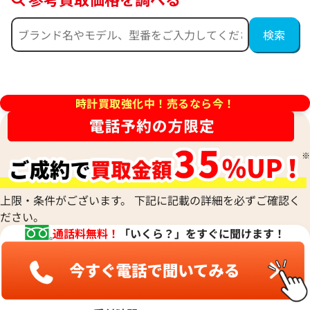
ピゲ ロイヤル オーク クロノグ
オーデマ ピゲ ロイヤル オー
T.OO.1220ST.01
ラフ 26331ST.OO.1220ST.02
価格
参考買取価格
時計買取強化中！売るなら今！
円
7,380,000
円
3月27日時点の参考買取価格です
※2026年7月時点の参考買取
上限・条件がございます。 下記に記載の詳細を必ずご確認く
ださい。
通話料無料！
「いくら？」をすぐに聞けます！