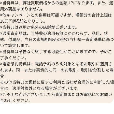
オリエント
センチュリー
※当特典は、弊社買取価格からの金額UPになります。また、適
BULOVA
ORIS
ピゲ ロイヤルオーク オフショア
オーデマ ピゲ ロイヤルオーク
ZENITH
用外商品はありません。
ブローバ
オリス
Z.D002CA.01
クロノグラフ 26471SR.OO.D10
ゼニス
※他キャンペーンとの併用は可能ですが、増額分の合計上限は
Bell & Ross
Audemars Piguet
10万円(税込)となります。
価格
ベル＆ロス
オーデマ ピゲ
※当特典は適用対象外の店舗がございます。
参考買取価格
円
BAUME＆MERCIER
Vacheron Constantin
10月27日時点の参考買取価格で
※通常査定額は、当特典の適用有無にかかわらず、品目、状
4,305,000
円
ボーム＆メルシエ
ヴァシュロン・コンスタンタン
※2025年10月9日時点の参考
態、付属品、当日の市場相場その他の当社統一査定基準に基づ
BALL Watch
Van Cleef & Arpels
いて算定します。
ボール ウォッチ
ヴァンクリーフ＆アーペル
※当特典は予告なく終了する可能性がございますので、予めご
Versace
了承ください。
ヴェルサーチ
※電話予約特典は、電話予約のうえ対象となるお取引に適用さ
Wempe
れます。同一または実質的に同一のお取引、取引を分割した場
ヴェンペ
合、
その他当特典の趣旨に反する利用と当社が合理的に判断した場
合は、適用対象外となる場合がございます。
※ご不明な点がございましたら査定員またはお電話にてお問い
合わせください。