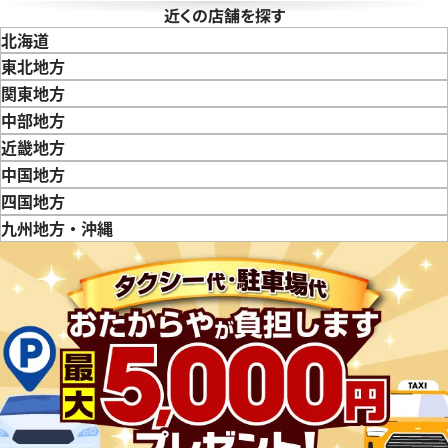
近くの店舗を探す
ピゲ ロイヤルオーク オフショア
ロイヤル オーク オフショア 
北海道
O.D002CA.02
26201SN.OO.D101CR.01
東北地方
価格
参考買取価格
青森県
岩手県
宮城県
秋田県
山形県
福島県
関東地方
円
2,968,000
円
東京都
神奈川県
埼玉県
千葉県
茨城県
栃木県
群馬県
中部地方
9月27日時点の参考買取価格です
※2025年11月9日時点の参考
新潟県
富山県
石川県
山梨県
長野県
岐阜県
静岡県
愛知県
近畿地方
三重県
滋賀県
京都府
大阪府
兵庫県
奈良県
和歌山県
中国地方
鳥取県
島根県
岡山県
広島県
山口県
四国地方
徳島県
香川県
愛媛県
九州地方・沖縄
福岡県
佐賀県
長崎県
熊本県
大分県
宮崎県
鹿児島県