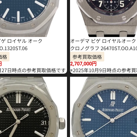
ピゲ ロイヤル オーク
オーデマ ピゲ ロイヤルオーク
O.1320ST.06
クロノグラフ 26470ST.OO.A10
価格
参考買取価格
円
2,707,000
円
2月27日時点の参考買取価格です
※2025年10月9日時点の参考