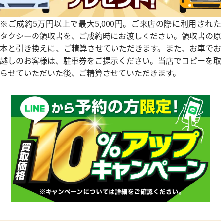
ピゲ ロイヤルオーク オフショア
オーデマ ピゲ ロイヤルオーク
ス 25807ST.O.1010ST.01
クロノグラフ 25863TI.OO.A00
※ご成約5万円以上で最大5,000円。ご来店の際に利用された
価格
参考買取価格
タクシーの領収書を、ご成約時にお渡しください。領収書の原
本と引き換えに、ご精算させていただきます。また、お車でお
円
2,787,000
円
年6月9日時点の参考買取価格です
※2026年1月27日時点の参考
越しのお客様は、駐車券をご提示ください。当店でコピーを取
らせていただいた後、ご精算させていただきます。