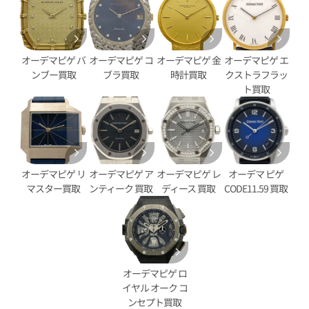
ピゲ ロイヤルオーク オフショア
オーデマ ピゲ ロイヤルオーク
6420CE.OO.A043VE.01
クロノグラフ 26420CE.OO.A00
オーデマピゲ バ
オーデマピゲ コ
オーデマピゲ 金
オーデマピゲ エ
価格
参考買取価格
ンブー買取
ブラ買取
時計買取
クストラフラッ
円
6,747,000
円
ト買取
1月27日時点の参考買取価格です
※2026年5月9日時点の参考買
オーデマピゲ リ
オーデマピゲ ア
オーデマピゲ レ
オーデマ ピゲ
マスター買取
ンティーク 買取
ディース 買取
CODE11.59 買取
オーデマピゲ ロ
イヤル オーク コ
ンセプト買取