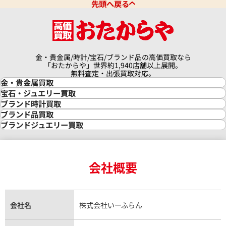
ピゲ ロイヤルオーク オフショア
オーデマ ピゲ ロイヤル オー
先頭へ戻る
7540SK.ZZ.A010CA.01
ア クロノグラフ 銀座限定
26180ST.OO.D101CR.01
価格
参考買取価格
円
2,299,000
円
金・貴金属/時計/宝石/ブランド品の高価買取なら
2月27日時点の参考買取価格です
※2023年7月27日時点の参考
「おたからや」世界約1,940店舗以上展開。
無料査定・出張買取対応。
金・貴金属買取
金買取
宝石・ジュエリー買取
金の相場価格情報
宝石・ジュエリー買取
ブランド時計買取
金の参考買取価格一覧
ダイヤモンド買取
時計買取
ブランド品買取
インゴット買取
ダイヤモンド・宝石の参考価格一覧
ロレックス買取
ブランド買取
ブランドジュエリー買取
インゴットの相場価格情報
リング・結婚指輪買取
ロレックス デイトナ買取
ルイ・ヴィトン買取
カルティエ買取
24金買取
エメラルド買取
ロレックス サブマリーナー買取
ルイ・ヴィトン買取の参考価格一覧
ティファニー買取
24金の相場価格情報
サファイア買取
ロレックス GMTマスター買取
エルメス買取
ブルガリ買取
18金買取
ルビー買取
ロレックス エクスプローラー買取
会社概要
エルメス バーキン買取
ヴァンクリーフ＆アーペル買取
18金の相場価格情報
ヒスイ買取
ロレックス デイトジャスト買取
エルメス ケリー買取
ハリーウィンストン買取
金のアクセサリー買取
オパール買取
ロレックス 買取の参考価格一覧
エルメス買取の参考価格一覧
クロムハーツ買取
金貨買取
トパーズ買取
パテック フィリップ買取
シャネル買取
フレッド買取
貴金属買取
タンザナイト買取
パテック フィリップノーチラス買取
シャネル マトラッセ買取
ショーメ買取
会社名
株式会社いーふらん
プラチナ買取
アメジスト買取
オーデマ ピゲ買取
シャネル買取の参考価格一覧
ショパール買取
銀・シルバー買取
パライバトルマリン買取
オーデマ ピゲ ロイヤルオーク買取
ディオール買取
タサキ買取