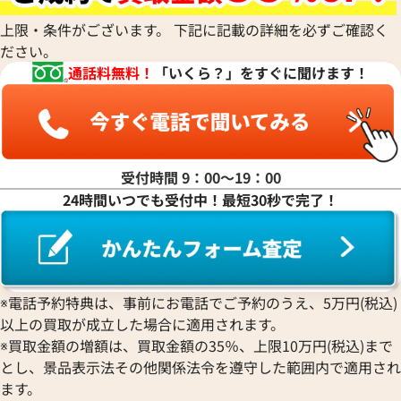
ディオール
パネライ
ルイ・ヴィトン
ウォルサム
Chronoswiss
ピゲ ロイヤル オーク オフショ
オーデマ ピゲ ロイヤルオーク
ショーメ
Parmigiani Fleurier
上限・条件がございます。 下記に記載の詳細を必ずご確認く
Luminox
HUBLOT
クロノスイス
Jacob & Co.
ギ チーム クロノグラフ
クロノグラフ 26231ST.ZZ.D02
ださい。
パルミジャーニ・フルリエ
ルミノックス
ウブロ
GUCCI
O.A002CA.01
ジェイコブ
Piaget
通話料無料！
「いくら？」をすぐに聞けます！
Ressence
ETERNA
グッチ
Gerald Genta
価格
参考買取価格
ピアジェ
レッセンス
エテルナ
Graham
ジェラルド・ジェンタ
円
4,548,000
円
PIERRE KUNZ
ROGER DUBUIS
EDOX
グラハム
Jaeger-LeCoultre
5月27日時点の参考買取価格です
※2026年1月27日時点の参考
ピエール・クンツ
ロジェ・デュブイ
エドックス
Grand Seiko
ジャガー・ルクルト
FRANCK MULLER
ROLEX
EBERHARD
グランドセイコー
Jaquet Droz
受付時間 9：00〜19：00
フランク ミュラー
ロレックス
エベラール
CORUM
ジャケ・ドロー
24時間いつでも受付中！最短30秒で完了！
BOUCHERON
LONGINES
EBEL
コルム
Girard-Perregaux
ブシュロン
ロンジン
エベル
Concord
ジラール・ペルゴ
BREITLING
EPOS
コンコルド
Sinn
ブライトリング
エポス
ジン
Blancpain
Hermes
STOWA
※電話予約特典は、事前にお電話でご予約のうえ、5万円(税込)
ブランパン
エルメス
ストーヴァ
以上の買取が成立した場合に適用されます。
BVLGARI
OMEGA
SEIKO
※買取金額の増額は、買取金額の35％、上限10万円(税込)まで
ブルガリ
オメガ
セイコー
とし、景品表示法その他関係法令を遵守した範囲内で適用され
Breguet
ORIENT
CENTURY
ます。
ブレゲ