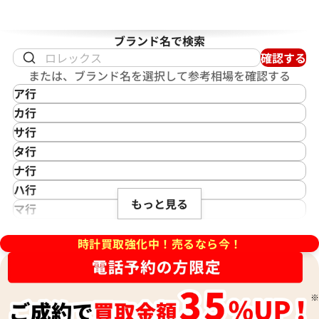
ピゲ ロイヤルオーク オフショア
オーデマ ピゲ ロイヤルオーク
26238ST.OO.A340CA.01
ミュージックエディション
ブランド名で検索
15600TI.OO.A343CA.01
確認する
価格
参考買取価格
または、ブランド名を選択して参考相場を確認する
円
5,902,000
円
ア行
8月27日時点の参考買取価格です
※2025年7月27日時点の参考
IKEPOD
カ行
アイクポッド
CASIO
サ行
IWC
カシオ
Saint Laurent
タ行
アイダブリューシー
Cartier
サンローラン
TAG Heuer
ナ行
Azimuth
カルティエ
Shellman
タグ・ホイヤー
NOMOS Glashütte
ハ行
アジムース
Gaga Milano
シェルマン
Daniel Roth
もっと見る
ノモス グラスヒュッテ
Hamilton
マ行
ANONIMO
ガガミラノ
CITIZEN
ダニエル・ロート
ハミルトン
MIDO
ラ行
アノーニモ
Quinting
シチズン
TUDOR
Harry Winston
ミドー
時計買取強化中！売るなら今！
RALPH LAUREN
Alain Silberstein
クインティング
CHANEL
チューダー(チュードル)
ハリー・ウィンストン
MAURICE LACROIX
ラルフ ローレン
アラン・シルベスタイン
Cuervo y Sobrinos
シャネル
Tiffany & Co.
Patek Philippe
モーリス・ラクロア
Richard Mille
Armand Nicolet
クエルボ・イ・ソブリノス
Chopard
ティファニー
パテック フィリップ
リシャール・ミル
アルマン・ニコレ
CVSTOS
ショパール
Dior
Panerai
Louis Vuitton
WALTHAM
クストス
CHAUMET