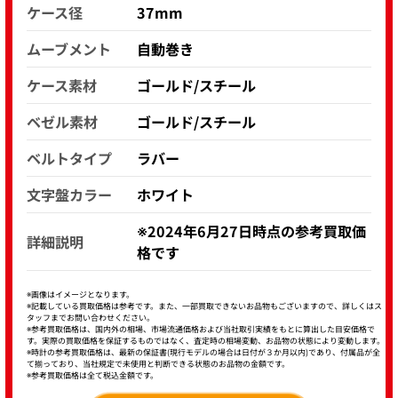
ケース径
37mm
ムーブメント
自動巻き
ケース素材
ゴールド/スチール
ベゼル素材
ゴールド/スチール
ベルトタイプ
ラバー
文字盤カラー
ホワイト
※2024年6月27日時点の参考買取価
詳細説明
格です
※画像はイメージとなります。
※記載している買取価格は参考です。また、一部買取できないお品物もございますので、詳しくはス
タッフまでお問い合わせください。
※参考買取価格は、国内外の相場、市場流通価格および当社取引実績をもとに算出した目安価格で
す。実際の買取価格を保証するものではなく、査定時の相場変動、お品物の状態により変動します。
※時計の参考買取価格は、最新の保証書(現行モデルの場合は日付が３か月以内)であり、付属品が全
て揃っており、当社規定で未使用と判断できる状態のお品物の金額です。
※参考買取価格は全て税込金額です。