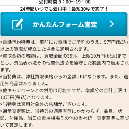
受付時間 9：00〜19：00
24時間いつでも受付中！最短30秒で完了！
ピゲ ロイヤル オーク クロノグ
オーデマ ピゲ CODE11.59 
T.OO.1220ST.03
26393NR.OO.A002KB.01
価格
参考買取価格
※電話予約特典は、事前にお電話でご予約のうえ、5万円(税込)
円
3,551,000
円
5月27日時点の参考買取価格です
※2026年2月9日時点の参考買
以上の買取が成立した場合に適用されます。
※買取金額の増額は、買取金額の35％、上限10万円(税込)まで
とし、景品表示法その他関係法令を遵守した範囲内で適用され
ます。
※当特典は、弊社買取価格からの金額UPになります。また、適
用外商品はありません。
※他キャンペーンとの併用は可能ですが、増額分の合計上限は
10万円(税込)となります。
※当特典は適用対象外の店舗がございます。
※通常査定額は、当特典の適用有無にかかわらず、品目、状
態、付属品、当日の市場相場その他の当社統一査定基準に基づ
いて算定します。