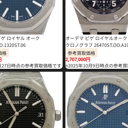
ピゲ ロイヤル オーク
オーデマ ピゲ ロイヤルオーク
O.1320ST.06
クロノグラフ 26470ST.OO.A10
価格
参考買取価格
円
2,707,000
円
2月27日時点の参考買取価格です
※2025年10月9日時点の参考