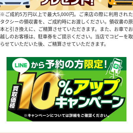
ピゲ ロイヤルオーク オフショア
オーデマ ピゲ ロイヤルオーク
ス 25807ST.O.1010ST.01
クロノグラフ 25863TI.OO.A00
※ご成約5万円以上で最大5,000円。ご来店の際に利用された
価格
参考買取価格
タクシーの領収書を、ご成約時にお渡しください。領収書の原
本と引き換えに、ご精算させていただきます。また、お車でお
円
2,787,000
円
年6月9日時点の参考買取価格です
※2026年1月27日時点の参考
越しのお客様は、駐車券をご提示ください。当店でコピーを取
らせていただいた後、ご精算させていただきます。