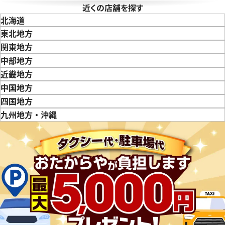
近くの店舗を探す
ピゲ ロイヤルオーク オフショア
ロイヤル オーク オフショア 
北海道
O.D002CA.02
26201SN.OO.D101CR.01
東北地方
価格
参考買取価格
青森県
岩手県
宮城県
秋田県
山形県
福島県
関東地方
円
2,968,000
円
東京都
神奈川県
埼玉県
千葉県
茨城県
栃木県
群馬県
中部地方
9月27日時点の参考買取価格です
※2025年11月9日時点の参考
新潟県
富山県
石川県
山梨県
長野県
岐阜県
静岡県
愛知県
近畿地方
三重県
滋賀県
京都府
大阪府
兵庫県
奈良県
和歌山県
中国地方
鳥取県
島根県
岡山県
広島県
山口県
四国地方
徳島県
香川県
愛媛県
九州地方・沖縄
福岡県
佐賀県
長崎県
熊本県
大分県
宮崎県
鹿児島県