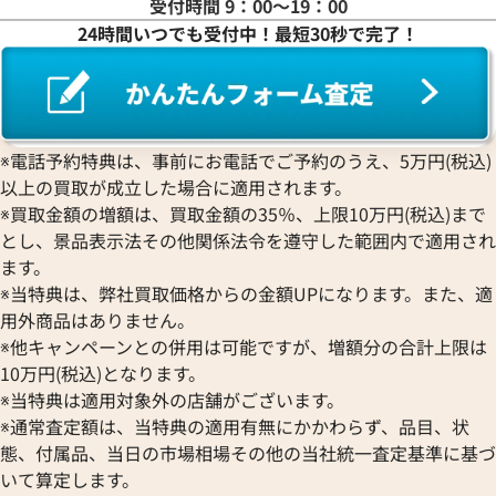
受付時間 9：00〜19：00
24時間いつでも受付中！最短30秒で完了！
ピゲ ロイヤル オーク クロノグ
オーデマ ピゲ CODE11.59 
T.OO.1220ST.03
26393NR.OO.A002KB.01
価格
参考買取価格
※電話予約特典は、事前にお電話でご予約のうえ、5万円(税込)
円
3,551,000
円
5月27日時点の参考買取価格です
※2026年2月9日時点の参考買
以上の買取が成立した場合に適用されます。
※買取金額の増額は、買取金額の35％、上限10万円(税込)まで
とし、景品表示法その他関係法令を遵守した範囲内で適用され
ます。
※当特典は、弊社買取価格からの金額UPになります。また、適
用外商品はありません。
※他キャンペーンとの併用は可能ですが、増額分の合計上限は
10万円(税込)となります。
※当特典は適用対象外の店舗がございます。
※通常査定額は、当特典の適用有無にかかわらず、品目、状
態、付属品、当日の市場相場その他の当社統一査定基準に基づ
いて算定します。