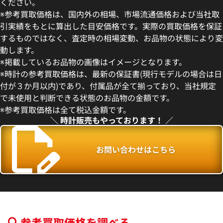
ください。
※参考買取価格は、国内外の相場、市場流通価格および当社取
引実績をもとに算出した目安価格です。実際の買取価格を保証
するものではなく、査定時の相場変動、お品物の状態により変
動します。
ピゲ ロイヤル オーク
オーデマ ピゲ ロイヤル オー
※掲載しているお品物の画像はイメージとなります。
O.1220ST.01
15400ST.OO.1220ST.02
※時計の参考買取価格は、最新の保証書(現行モデルの場合は日
価格
参考買取価格
付が３か月以内)であり、付属品が全て揃っており、当社規定
円
4,582,000
円
で未使用と判断できる状態のお品物の金額です。
年6月9日時点の参考買取価格です
※2025年10月9日時点の参考
※参考買取価格は全て税込金額です。
＼ 時計販売もやっております！ ／
お問い合わせはこちら
参考買取価格を調べる