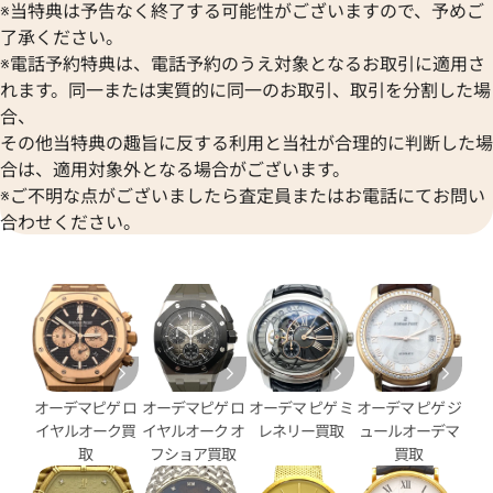
※当特典は予告なく終了する可能性がございますので、予めご
了承ください。
ピゲ ロイヤルオーク オフショア
オーデマ ピゲ ロイヤルオーク
※電話予約特典は、電話予約のうえ対象となるお取引に適用さ
26420SO.OO.A002CA.01
クロノグラフ 26420SO.OO.A60
れます。同一または実質的に同一のお取引、取引を分割した場
合、
価格
参考買取価格
その他当特典の趣旨に反する利用と当社が合理的に判断した場
円
4,692,000
円
5月27日時点の参考買取価格です
※2026年1月27日時点の参考
合は、適用対象外となる場合がございます。
※ご不明な点がございましたら査定員またはお電話にてお問い
合わせください。
オーデマピゲ ロ
オーデマピゲ ロ
オーデマ ピゲ ミ
オーデマ ピゲ ジ
イヤルオーク買
イヤルオーク オ
レネリー買取
ュールオーデマ
取
フショア買取
買取