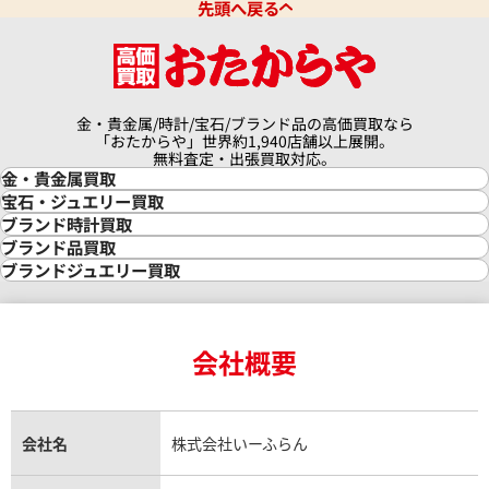
ピゲ ロイヤルオーク オフショア
オーデマ ピゲ ロイヤル オー
先頭へ戻る
7540SK.ZZ.A010CA.01
ア クロノグラフ 銀座限定
26180ST.OO.D101CR.01
価格
参考買取価格
円
2,299,000
円
金・貴金属/時計/宝石/ブランド品の高価買取なら
2月27日時点の参考買取価格です
※2023年7月27日時点の参考
「おたからや」世界約1,940店舗以上展開。
無料査定・出張買取対応。
金・貴金属買取
金買取
宝石・ジュエリー買取
金の相場価格情報
宝石・ジュエリー買取
ブランド時計買取
金の参考買取価格一覧
ダイヤモンド買取
時計買取
ブランド品買取
インゴット買取
ダイヤモンド・宝石の参考価格一覧
ロレックス買取
ブランド買取
ブランドジュエリー買取
インゴットの相場価格情報
リング・結婚指輪買取
ロレックス デイトナ買取
ルイ・ヴィトン買取
カルティエ買取
24金買取
エメラルド買取
ロレックス サブマリーナー買取
ルイ・ヴィトン買取の参考価格一覧
ティファニー買取
24金の相場価格情報
サファイア買取
ロレックス GMTマスター買取
エルメス買取
ブルガリ買取
18金買取
ルビー買取
ロレックス エクスプローラー買取
会社概要
エルメス バーキン買取
ヴァンクリーフ＆アーペル買取
18金の相場価格情報
ヒスイ買取
ロレックス デイトジャスト買取
エルメス ケリー買取
ハリーウィンストン買取
金のアクセサリー買取
オパール買取
ロレックス 買取の参考価格一覧
エルメス買取の参考価格一覧
クロムハーツ買取
金貨買取
トパーズ買取
パテック フィリップ買取
シャネル買取
フレッド買取
貴金属買取
タンザナイト買取
パテック フィリップノーチラス買取
シャネル マトラッセ買取
ショーメ買取
会社名
株式会社いーふらん
プラチナ買取
アメジスト買取
オーデマ ピゲ買取
シャネル買取の参考価格一覧
ショパール買取
銀・シルバー買取
パライバトルマリン買取
オーデマ ピゲ ロイヤルオーク買取
ディオール買取
タサキ買取