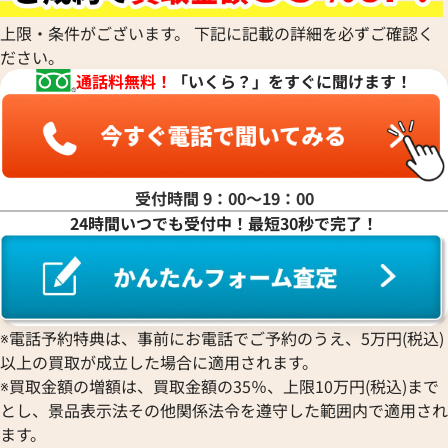
ディオール
パネライ
ルイ・ヴィトン
ウォルサム
Chronoswiss
ピゲ ロイヤル オーク オフショ
オーデマ ピゲ ロイヤルオーク
ショーメ
Parmigiani Fleurier
上限・条件がございます。 下記に記載の詳細を必ずご確認く
Luminox
HUBLOT
クロノスイス
Jacob & Co.
ギ チーム クロノグラフ
クロノグラフ 26231ST.ZZ.D02
ださい。
パルミジャーニ・フルリエ
ルミノックス
ウブロ
GUCCI
O.A002CA.01
ジェイコブ
Piaget
通話料無料！
「いくら？」をすぐに聞けます！
Ressence
ETERNA
グッチ
Gerald Genta
価格
参考買取価格
ピアジェ
レッセンス
エテルナ
Graham
ジェラルド・ジェンタ
円
4,548,000
円
PIERRE KUNZ
ROGER DUBUIS
EDOX
グラハム
Jaeger-LeCoultre
5月27日時点の参考買取価格です
※2026年1月27日時点の参考
ピエール・クンツ
ロジェ・デュブイ
エドックス
Grand Seiko
ジャガー・ルクルト
FRANCK MULLER
ROLEX
EBERHARD
グランドセイコー
Jaquet Droz
受付時間 9：00〜19：00
フランク ミュラー
ロレックス
エベラール
CORUM
ジャケ・ドロー
24時間いつでも受付中！最短30秒で完了！
BOUCHERON
LONGINES
EBEL
コルム
Girard-Perregaux
ブシュロン
ロンジン
エベル
Concord
ジラール・ペルゴ
BREITLING
EPOS
コンコルド
Sinn
ブライトリング
エポス
ジン
Blancpain
Hermes
STOWA
※電話予約特典は、事前にお電話でご予約のうえ、5万円(税込)
ブランパン
エルメス
ストーヴァ
以上の買取が成立した場合に適用されます。
BVLGARI
OMEGA
SEIKO
※買取金額の増額は、買取金額の35％、上限10万円(税込)まで
ブルガリ
オメガ
セイコー
とし、景品表示法その他関係法令を遵守した範囲内で適用され
Breguet
ORIENT
CENTURY
ます。
ブレゲ