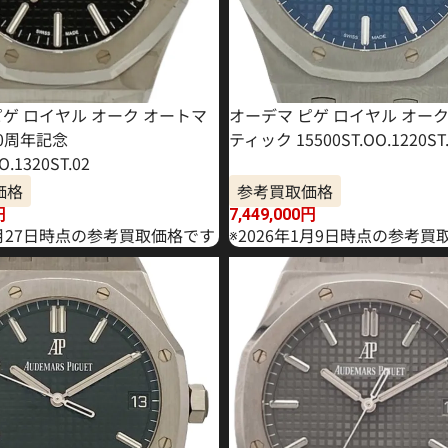
ピゲ ロイヤル オーク オートマ
オーデマ ピゲ ロイヤル オー
50周年記念
ティック 15500ST.OO.1220ST.
O.1320ST.02
価格
参考買取価格
円
7,449,000
円
4月27日時点の参考買取価格です
※2026年1月9日時点の参考買