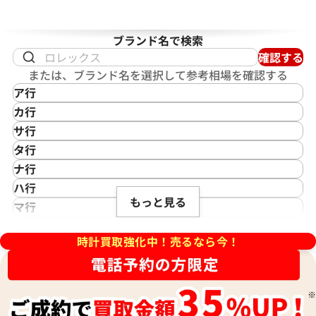
ピゲ ロイヤルオーク オフショア
オーデマ ピゲ ロイヤルオーク
26238ST.OO.A340CA.01
ミュージックエディション
ブランド名で検索
15600TI.OO.A343CA.01
確認する
価格
参考買取価格
または、ブランド名を選択して参考相場を確認する
円
5,902,000
円
ア行
8月27日時点の参考買取価格です
※2025年7月27日時点の参考
IKEPOD
カ行
アイクポッド
CASIO
サ行
IWC
カシオ
Saint Laurent
タ行
アイダブリューシー
Cartier
サンローラン
TAG Heuer
ナ行
Azimuth
カルティエ
Shellman
タグ・ホイヤー
NOMOS Glashütte
ハ行
アジムース
Gaga Milano
シェルマン
Daniel Roth
もっと見る
ノモス グラスヒュッテ
Hamilton
マ行
ANONIMO
ガガミラノ
CITIZEN
ダニエル・ロート
ハミルトン
MIDO
ラ行
アノーニモ
Quinting
シチズン
TUDOR
Harry Winston
ミドー
時計買取強化中！売るなら今！
RALPH LAUREN
Alain Silberstein
クインティング
CHANEL
チューダー(チュードル)
ハリー・ウィンストン
MAURICE LACROIX
ラルフ ローレン
アラン・シルベスタイン
Cuervo y Sobrinos
シャネル
Tiffany & Co.
Patek Philippe
モーリス・ラクロア
Richard Mille
Armand Nicolet
クエルボ・イ・ソブリノス
Chopard
ティファニー
パテック フィリップ
リシャール・ミル
アルマン・ニコレ
CVSTOS
ショパール
Dior
Panerai
Louis Vuitton
WALTHAM
クストス
CHAUMET