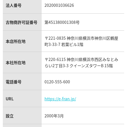
 金時計 Cal.2121/1
オーデマ ピゲ ジュールオーデ
パラジウム買取
キャッツアイ買取
ヴァシュロン・コンスタンタン買取
セリーヌ買取
法人番号
2020001036626
ダミアーニ買取
15056OR.OO.0067CR.02
アレキサンドライト買取
A.ランゲ&ゾーネ買取
フェンディ買取
ピアジェ買取
ガーネット買取
ブレゲ買取
価格
参考買取価格
グッチ買取
ブシュロン買取
アクアマリン買取
オメガ買取
プラダ買取
古物商許可証番号
第451380001308号
モーブッサン買取
円
1,198,000
円
ウブロ買取
ミキモト買取
1月27日時点の参考買取価格です
※2024年7月9日時点の参考買
IWC買取
グラフ買取
〒221-0835 神奈川県横浜市神奈川区鶴屋
カルティエ買取
本店所在地
フランク ミュラー買取
町3-33-7 若葉ビル1階
リシャール・ミル買取
タグ・ホイヤー買取
〒220-6115 神奈川県横浜市西区みなとみ
パネライ買取
本社所在地
らい2丁目3-3 クイーンズタワーB 15階
チューダー（チュードル）買取
電話番号
0120-555-600
URL
https://e-fran.jp/
設立
2000年3月