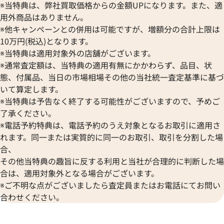
オリエント
センチュリー
※当特典は、弊社買取価格からの金額UPになります。また、適
BULOVA
ORIS
ピゲ ロイヤルオーク オフショア
オーデマ ピゲ ロイヤルオーク
ZENITH
用外商品はありません。
ブローバ
オリス
Z.D002CA.01
クロノグラフ 26471SR.OO.D10
ゼニス
※他キャンペーンとの併用は可能ですが、増額分の合計上限は
Bell & Ross
Audemars Piguet
10万円(税込)となります。
価格
ベル＆ロス
オーデマ ピゲ
※当特典は適用対象外の店舗がございます。
参考買取価格
円
BAUME＆MERCIER
Vacheron Constantin
10月27日時点の参考買取価格で
※通常査定額は、当特典の適用有無にかかわらず、品目、状
4,305,000
円
ボーム＆メルシエ
ヴァシュロン・コンスタンタン
※2025年10月9日時点の参考
態、付属品、当日の市場相場その他の当社統一査定基準に基づ
BALL Watch
Van Cleef & Arpels
いて算定します。
ボール ウォッチ
ヴァンクリーフ＆アーペル
※当特典は予告なく終了する可能性がございますので、予めご
Versace
了承ください。
ヴェルサーチ
※電話予約特典は、電話予約のうえ対象となるお取引に適用さ
Wempe
れます。同一または実質的に同一のお取引、取引を分割した場
ヴェンペ
合、
その他当特典の趣旨に反する利用と当社が合理的に判断した場
合は、適用対象外となる場合がございます。
※ご不明な点がございましたら査定員またはお電話にてお問い
合わせください。