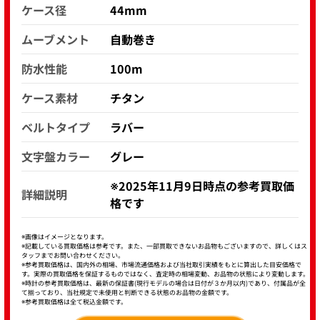
ケース径
44mm
ムーブメント
自動巻き
防水性能
100m
ケース素材
チタン
ベルトタイプ
ラバー
文字盤カラー
グレー
※2025年11月9日時点の参考買取価
詳細説明
格です
※画像はイメージとなります。
※記載している買取価格は参考です。また、一部買取できないお品物もございますので、詳しくはス
タッフまでお問い合わせください。
※参考買取価格は、国内外の相場、市場流通価格および当社取引実績をもとに算出した目安価格で
す。実際の買取価格を保証するものではなく、査定時の相場変動、お品物の状態により変動します。
※時計の参考買取価格は、最新の保証書(現行モデルの場合は日付が３か月以内)であり、付属品が全
て揃っており、当社規定で未使用と判断できる状態のお品物の金額です。
※参考買取価格は全て税込金額です。