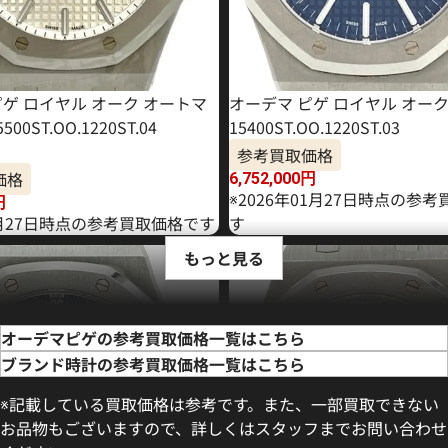
ピゲ ロイヤル オーク オートマ
オーデマ ピゲ ロイヤル オー
00ST.OO.1220ST.04
15400ST.OO.1220ST.03
参考買取価格
価格
6,752,000
円
※2026年01月27日時点の参
円
4月27日時点の参考買取価格です
す
もっと見る
オーデマピゲの参考買取価格一覧はこちら
ブランド時計の参考買取価格一覧はこちら
※記載している買取価格は参考です。また、一部買取できない
お品物もございますので、詳しくはスタッフまでお問い合わせ