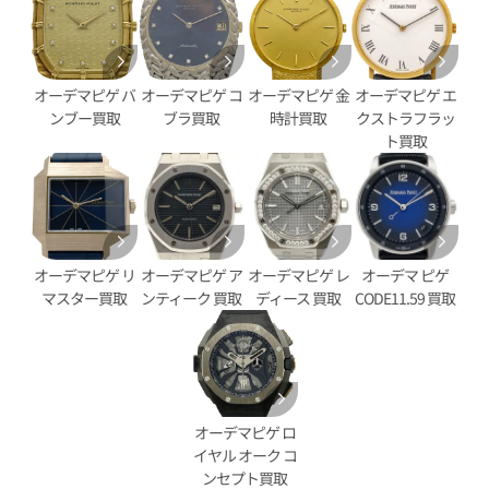
ピゲ ロイヤルオーク オフショア
オーデマ ピゲ ロイヤルオーク
6420CE.OO.A043VE.01
クロノグラフ 26420CE.OO.A00
オーデマピゲ バ
オーデマピゲ コ
オーデマピゲ 金
オーデマピゲ エ
価格
参考買取価格
ンブー買取
ブラ買取
時計買取
クストラフラッ
円
6,747,000
円
ト買取
1月27日時点の参考買取価格です
※2026年5月9日時点の参考買
オーデマピゲ リ
オーデマピゲ ア
オーデマピゲ レ
オーデマ ピゲ
マスター買取
ンティーク 買取
ディース 買取
CODE11.59 買取
オーデマピゲ ロ
イヤル オーク コ
ンセプト買取