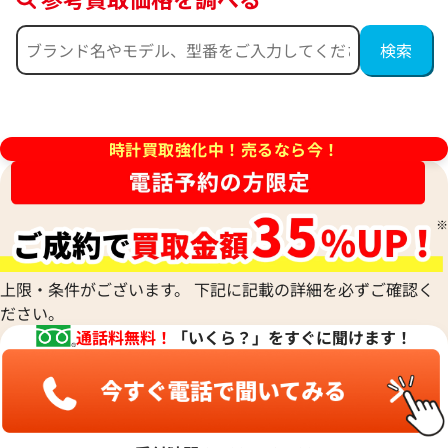
ピゲ ロイヤル オーク クロノグ
オーデマ ピゲ ロイヤル オー
T.OO.1220ST.01
ラフ 26331ST.OO.1220ST.02
価格
参考買取価格
時計買取強化中！売るなら今！
円
7,380,000
円
3月27日時点の参考買取価格です
※2026年7月時点の参考買取
上限・条件がございます。 下記に記載の詳細を必ずご確認く
ださい。
通話料無料！
「いくら？」をすぐに聞けます！