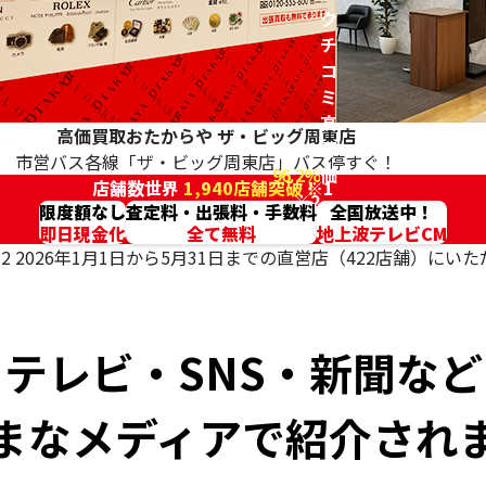
ク
チ
コ
ミ
高
高価買取おたからや
ザ・ビッグ周東店
評
市営バス各線「ザ・ビッグ周東店」バス停すぐ！
96.2%
価
店舗数世界
1,940店舗突破！
※1
※2
限度額なし
査定料・出張料・手数料
全国放送中！
即日現金化
全て無料
地上波テレビCM
2 2026年1月1日から5月31日までの直営店（422店舗）に
テレビ・SNS・新聞など
まなメディアで紹介され