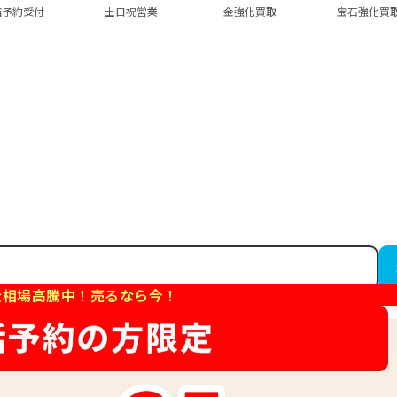
店予約受付
土日祝営業
金強化買取
宝石強化買
金相場高騰中！売るなら今！