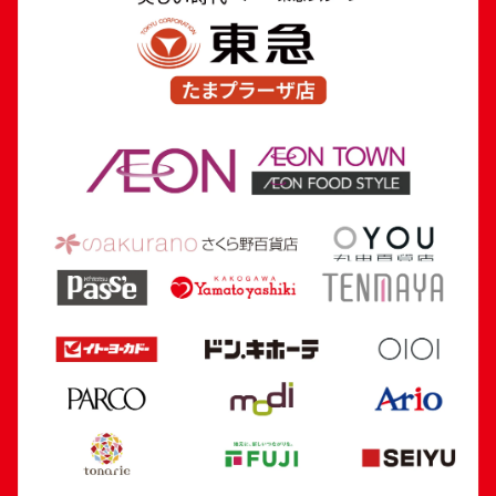
24金 (K24) ネックレス
18金 (K18) 喜平
8.1g
7.8g
参考買取価格
参考買取価格
241,000
円
175,200
円