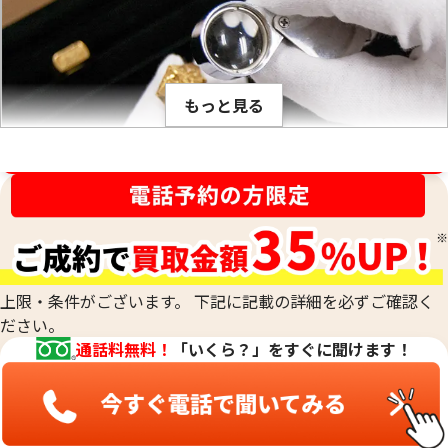
す。比重とは、私達が生活している場所で(常温、常圧で)その
物質の1立方センチメートル当りの重量のことをいいます。(※
物質を1センチ角のサイの目状に切った時のその重さ) 1立方セ
ンチメートルあたり何グラムかは、金属ごとに異なり、K18や
もっと見る
PT900のように何種類かの貴金属を混ぜ合わせて作った合金
でも、その混合比率が解っているので比重が計算出来ます。こ
の比重の値は、金の純度ごとに固有です。そのため、宝石など
金相場高騰中！売るなら今！
が付いていない金塊やインゴットなど、水に浸すことができ
刻印がなくて純度がわからないお品物や、他の素材のお品物
るものの純度を、非常に正確に測定する際に用います。最終的
と組み合わされた合金のお品物、低純度のお品物も、当社の
な査定額は、これらの科学的なデータに加えて、査定士が持つ
専門的な技術で正確に測定し、その場で価値を判定いたしま
専門知識と経験を総合的に判断して算出されます。
す。他店で「買取は難しい」と断られてしまったお品物も、諦
めずにご相談ください。おたからやでは、確かな鑑定力で、
上限・条件がございます。 下記に記載の詳細を必ずご確認く
これまでお値段がつかなかったお品物にも、思わぬ価値が見
ださい。
つかるかもしれません。どのような貴金属でも、お気軽にお
通話料無料！
「いくら？」をすぐに聞けます！
持ち込みください。