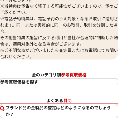
※当特典は予告なく終了する可能性がございますので、予めご
了承ください。
※電話予約特典は、電話予約のうえ対象となるお取引に適用さ
れます。同一または実質的に同一のお取引、取引を分割した場
合、
その他当特典の趣旨に反する利用と当社が合理的に判断した場
合は、適用対象外となる場合がございます。
※ご不明な点がございましたら査定員またはお電話にてお問い
合わせください。
金のカテゴリ別
参考買取価格
参考買取価格を探す
24金（K24・純金）
23金（K23）
よくある
質問
22金（K22）
ブランド品の金製品の査定はどのようになるのでしょう
21.6金（K21.6）
か？
20金（K20）