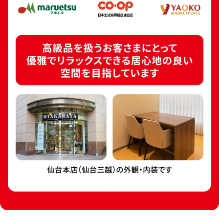
24金 (K24) カレンダー 新星工業 寅
18金 (K18) 喜平
5.4g
5.0g
参考買取価格
参考買取価格
160,700
円
112,300
円