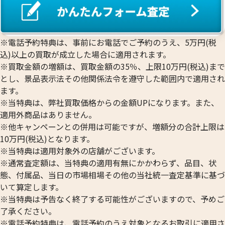
3.4g
3.2g
参考買取価格
参考買取価格
76,400
円
71,900
円
※電話予約特典は、事前にお電話でご予約のうえ、5万円(税
込)以上の買取が成立した場合に適用されます。
※買取金額の増額は、買取金額の35％、上限10万円(税込)まで
とし、景品表示法その他関係法令を遵守した範囲内で適用され
ます。
※当特典は、弊社買取価格からの金額UPになります。また、
適用外商品はありません。
※他キャンペーンとの併用は可能ですが、増額分の合計上限は
10万円(税込)となります。
※当特典は適用対象外の店舗がございます。
※通常査定額は、当特典の適用有無にかかわらず、品目、状
態、付属品、当日の市場相場その他の当社統一査定基準に基づ
いて算定します。
24金 (K24) カレンダー 新星工業 戌
24金 (K24) カレ
※当特典は予告なく終了する可能性がございますので、予めご
2g
2g
了承ください。
参考買取価格
参考買取価格
※電話予約特典は、電話予約のうえ対象となるお取引に適用さ