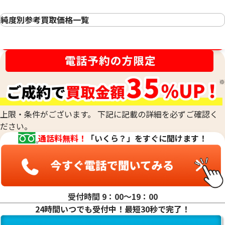
24金 (K24) カレ
24金 (K24) カレンダー 新星工業 子
3g
純度別参考買取価格一覧
3.5g
24金(K24・純金)の買取
参考買取価格
参考買取価格
金相場高騰中！売るなら今！
23金（K23）の買取
104,100
円
89,200
円
22金（K22）の買取
21.6金(K21.6)の買取
20金（K20）の買取
18金(K18)の買取
14金（K14）の買取
上限・条件がございます。 下記に記載の詳細を必ずご確認く
12金（K12）の買取
ださい。
10金（K10）の買取
通話料無料！
「いくら？」をすぐに聞けます！
9金（K9）の買取
受付時間 9：00〜19：00
24時間いつでも受付中！最短30秒で完了！
18金 (K18) 喜平リング
18金 (K18) 喜平