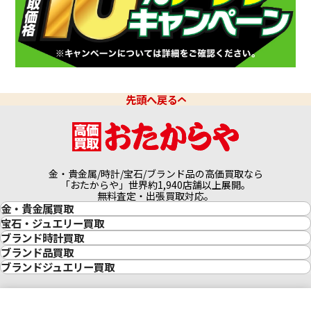
先頭へ戻る
金・貴金属/時計/宝石/ブランド品の高価買取なら
「おたからや」世界約1,940店舗以上展開。
無料査定・出張買取対応。
金・貴金属買取
金買取
宝石・ジュエリー買取
金の相場価格情報
宝石・ジュエリー買取
ブランド時計買取
金の参考買取価格一覧
ダイヤモンド買取
時計買取
ブランド品買取
インゴット買取
ダイヤモンド・宝石の参考価格一覧
ロレックス買取
ブランド買取
ブランドジュエリー買取
インゴットの相場価格情報
リング・結婚指輪買取
ロレックス デイトナ買取
ルイ・ヴィトン買取
カルティエ買取
24金買取
エメラルド買取
ロレックス サブマリーナー買取
ルイ・ヴィトン買取の参考価格一覧
ティファニー買取
24金の相場価格情報
サファイア買取
ロレックス GMTマスター買取
エルメス買取
ブルガリ買取