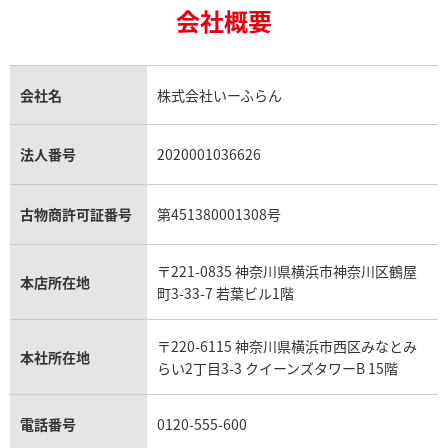
18金買取
ルビー買取
ロレックス エクスプローラー買取
会社概要
エルメス バーキン買取
ヴァンクリーフ＆アーペル買取
18金の相場価格情報
ヒスイ買取
ロレックス デイトジャスト買取
エルメス ケリー買取
ハリーウィンストン買取
金のアクセサリー買取
オパール買取
ロレックス 買取の参考価格一覧
エルメス買取の参考価格一覧
クロムハーツ買取
金貨買取
トパーズ買取
パテック フィリップ買取
シャネル買取
フレッド買取
貴金属買取
タンザナイト買取
パテック フィリップノーチラス買取
シャネル マトラッセ買取
ショーメ買取
会社名
株式会社いーふらん
プラチナ買取
アメジスト買取
オーデマ ピゲ買取
シャネル買取の参考価格一覧
ショパール買取
銀・シルバー買取
パライバトルマリン買取
オーデマ ピゲ ロイヤルオーク買取
ディオール買取
タサキ買取
パラジウム買取
キャッツアイ買取
ヴァシュロン・コンスタンタン買取
セリーヌ買取
法人番号
2020001036626
ダミアーニ買取
アレキサンドライト買取
A.ランゲ&ゾーネ買取
フェンディ買取
ピアジェ買取
ガーネット買取
ブレゲ買取
グッチ買取
ブシュロン買取
アクアマリン買取
オメガ買取
プラダ買取
古物商許可証番号
第451380001308号
モーブッサン買取
ウブロ買取
ミキモト買取
IWC買取
グラフ買取
〒221-0835 神奈川県横浜市神奈川区鶴屋
カルティエ買取
本店所在地
フランク ミュラー買取
町3-33-7 若葉ビル1階
リシャール・ミル買取
タグ・ホイヤー買取
〒220-6115 神奈川県横浜市西区みなとみ
パネライ買取
本社所在地
らい2丁目3-3 クイーンズタワーB 15階
チューダー（チュードル）買取
電話番号
0120-555-600