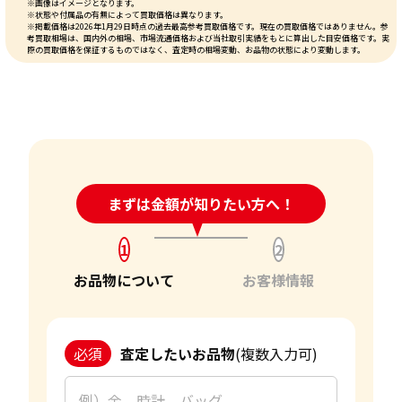
※画像はイメージとなります。
※状態や付属品の有無によって買取価格は異なります。
※掲載価格は2026年1月29日時点の過去最高参考買取価格です。現在の買取価格ではありません。参
考買取相場は、国内外の相場、市場流通価格および当社取引実績をもとに算出した目安価格です。実
際の買取価格を保証するものではなく、査定時の相場変動、お品物の状態により変動します。
24時間受付中!
まずは金額が知りたい方へ！
問い合わせフォーム
1
2
お品物について
お客様情報
必須
査定したいお品物
(複数入力可)