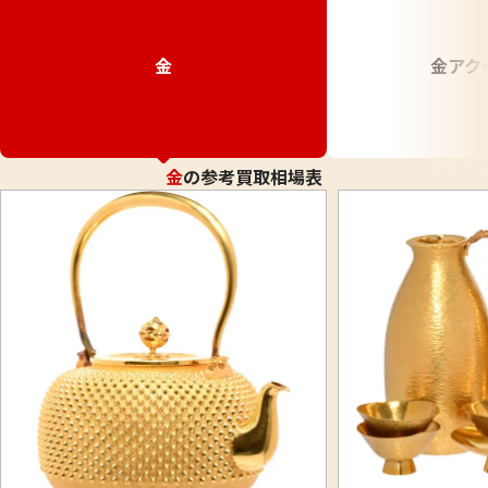
金
金アク
金
の参考買取相場表