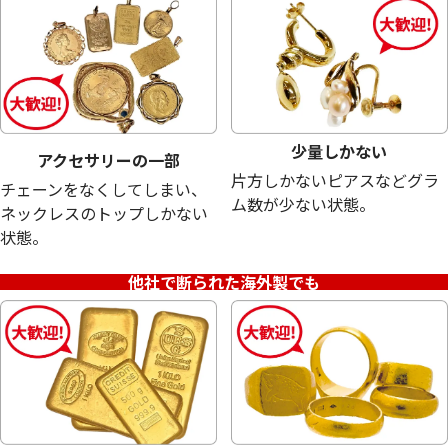
少量しかない
アクセサリーの一部
片方しかないピアスなどグラ
チェーンをなくしてしまい、
18金 (K18) メガネ
24金 (K24) ネッ
ム数が少ない状態。
ネックレスのトップしかない
20.0g
13.5g
状態。
参考買取価格
参考買取価格
449,400
円
401,700
円
他社で断られた海外製でも