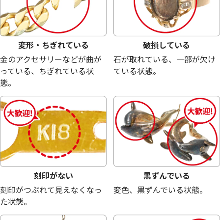
変形・ちぎれている
破損している
金のアクセサリーなどが曲が
石が取れている、一部が欠け
っている、ちぎれている状
ている状態。
態。
18金 (K18) メガネ
18金 (K18) メガネ
23.6g
22.7g
参考買取価格
参考買取価格
530,300
円
510,100
円
刻印がない
黒ずんでいる
刻印がつぶれて見えなくなっ
変色、黒ずんでいる状態。
た状態。