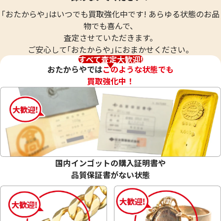
｢おたからや｣はいつでも買取強化中です! あらゆる状態のお品
物でも喜んで、
査定させていただきます。
ご安心して｢おたからや｣におまかせください。
すべて査定大歓迎!
おたからやでは
このような状態でも
買取強化中！
18金 (K18) メガネ
18金 (K18) メガネ
27.2g
26.0g
参考買取価格
参考買取価格
国内インゴットの購入証明書や
611,200
円
584,200
円
品質保証書がない状態