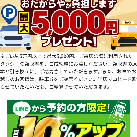
愛知県
和歌山県
熊本県
大分県
宮崎県
鹿児島県
※ご成約5万円以上で最大5,000円。ご来店の際に利用された
タクシーの領収書を、ご成約時にお渡しください。領収書の原
本と引き換えに、ご精算させていただきます。また、お車でお
越しのお客様は、駐車券をご提示ください。当店でコピーを取
らせていただいた後、ご精算させていただきます。