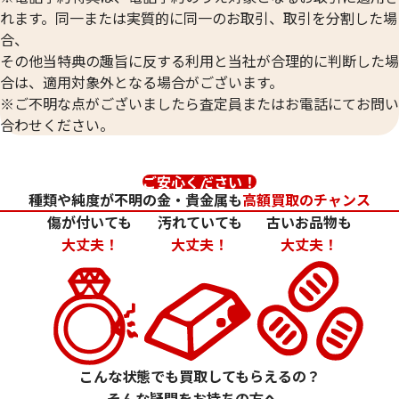
59,500
円
59,500
円
れます。同一または実質的に同一のお取引、取引を分割した場
合、
その他当特典の趣旨に反する利用と当社が合理的に判断した場
合は、適用対象外となる場合がございます。
※ご不明な点がございましたら査定員またはお電話にてお問い
合わせください。
ご安心ください！
種類や純度が不明の金・貴金属も
高額買取のチャンス
傷が付いても
汚れていても
古いお品物も
大丈夫！
大丈夫！
大丈夫！
24金 (K24) カレンダー 新星工業 亥
24金 (K24) カレ
2g
1.5g
参考買取価格
参考買取価格
こんな状態でも買取してもらえるの？
59,500
円
44,600
円
そんな疑問をお持ちの方へ。