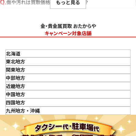
もっと見る
傷や汚れは買取価格に影響しますか？
刻印のない金・貴金属は査定できますか？
大判・小判、外国金貨、古銭やコインなども買取してもら
金・貴金属買取 おたからや
えますか？
キャンペーン対象店舗
「金・貴金属の査定」にはどれくらい時間がかかります
か？
北海道
「金・貴金属の買取価格」はどうやって決まりますか？
東北地方
金・貴金属はいつ売るのがポイント？日によって買取価格
青森県
関東地方
が違うって本当ですか？
岩手県
東京都
中部地方
貴金属の売り時はいつですか？
宮城県
神奈川県
新潟県
近畿地方
秋田県
埼玉県
富山県
三重県
中国地方
山形県
千葉県
石川県
滋賀県
鳥取県
四国地方
福島県
茨城県
山梨県
京都府
島根県
徳島県
九州地方・沖縄
栃木県
長野県
大阪府
岡山県
香川県
福岡県
群馬県
岐阜県
兵庫県
広島県
愛媛県
佐賀県
静岡県
奈良県
山口県
長崎県