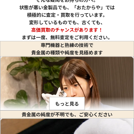
状態が悪い金製品でも、「おたからや」では
積極的に査定・買取を行っています。
変形しているものでも、古くても、
高価買取のチャンスがあります！
まずは一度、無料査定をご利用ください。
専門機器と熟練の技術で
貴金属の種類や純度を見極めます
24金 (K24) カレンダー 新星工業 辰丑
24金 (K24) カレ
1.1g
1g
もっと見る
参考買取価格
参考買取価格
貴金属の純度が不明でも、ご安心ください
32,700
円
29,700
円
金や白金などの貴金属はそれぞれ固有の比重値を持っていま