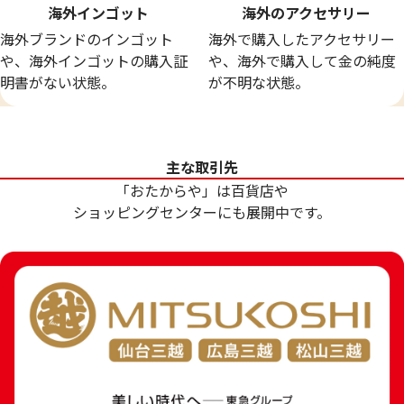
海外インゴット
海外のアクセサリー
海外ブランドのインゴット
海外で購入したアクセサリー
や、海外インゴットの購入証
や、海外で購入して金の純度
明書がない状態。
が不明な状態。
24金 (K24) サントメ・プリンシべ民主共
24金 (K24) ネッ
和国 金貨
9.7g
主な取引先
参考買取価格
参考買取価格
「おたからや」は百貨店や
369,000
円
288,600
円
ショッピングセンターにも展開中です。