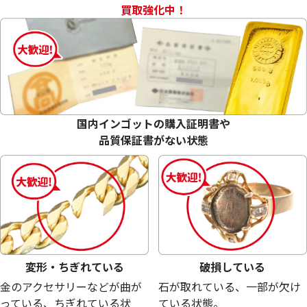
買取強化中！
18金 (K18) メガネ
18金 (K18) メガネ
27.2g
26.0g
参考買取価格
参考買取価格
国内インゴットの購入証明書や
611,200
円
584,200
円
品質保証書がない状態
変形・ちぎれている
破損している
金のアクセサリーなどが曲が
石が取れている、一部が欠け
っている、ちぎれている状
ている状態。