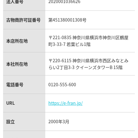
パラジウム買取
キャッツアイ買取
ヴァシュロン・コンスタンタン買取
セリーヌ買取
法人番号
2020001036626
ダミアーニ買取
アレキサンドライト買取
A.ランゲ&ゾーネ買取
フェンディ買取
ピアジェ買取
ガーネット買取
ブレゲ買取
グッチ買取
ブシュロン買取
アクアマリン買取
オメガ買取
プラダ買取
古物商許可証番号
第451380001308号
モーブッサン買取
ウブロ買取
ミキモト買取
IWC買取
グラフ買取
〒221-0835 神奈川県横浜市神奈川区鶴屋
カルティエ買取
本店所在地
フランク ミュラー買取
町3-33-7 若葉ビル1階
リシャール・ミル買取
タグ・ホイヤー買取
〒220-6115 神奈川県横浜市西区みなとみ
パネライ買取
本社所在地
らい2丁目3-3 クイーンズタワーB 15階
チューダー（チュードル）買取
電話番号
0120-555-600
URL
https://e-fran.jp/
設立
2000年3月