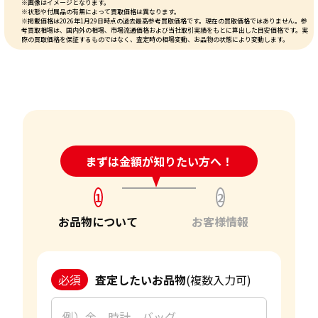
※画像はイメージとなります。
※状態や付属品の有無によって買取価格は異なります。
※掲載価格は2026年1月29日時点の過去最高参考買取価格です。現在の買取価格ではありません。参
考買取相場は、国内外の相場、市場流通価格および当社取引実績をもとに算出した目安価格です。実
際の買取価格を保証するものではなく、査定時の相場変動、お品物の状態により変動します。
24時間受付中!
まずは金額が知りたい方へ！
問い合わせフォーム
1
2
お品物について
お客様情報
必須
査定したいお品物
(複数入力可)