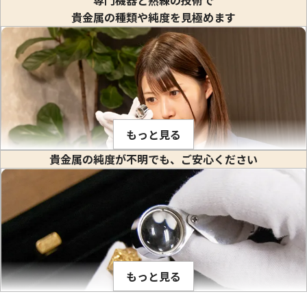
貴金属の種類や純度を見極めます
24金 (K24) カレンダー 新星工業 辰丑
24金 (K24) カレ
1.1g
1g
もっと見る
参考買取価格
参考買取価格
貴金属の純度が不明でも、ご安心ください
32,700
円
29,700
円
金や白金などの貴金属はそれぞれ固有の比重値を持っていま
す。比重とは、私達が生活している場所で(常温、常圧で)その
物質の1立方センチメートル当りの重量のことをいいます。(※
物質を1センチ角のサイの目状に切った時のその重さ) 1立方セ
ンチメートルあたり何グラムかは、金属ごとに異なり、K18や
もっと見る
PT900のように何種類かの貴金属を混ぜ合わせて作った合金
でも、その混合比率が解っているので比重が計算出来ます。こ