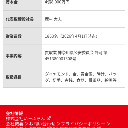
資本金
4億8,000万円
代表取締役社長
鹿村 大志
従業員数
1863名（2026年4月1日時点）
買取業 神奈川県公安委員会 許可 第
事業内容
451380001308号
ダイヤモンド、金、貴金属、時計、バッ
取扱品目
グ、切手、古銭、食器、骨董品、絵画等
会社情報
株式会社いーふらん
会社概要
お問い合わせ
プライバシーポリシー