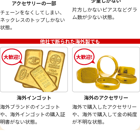
少量しかない
アクセサリーの一部
片方しかないピアスなどグラ
チェーンをなくしてしまい、
18金 (K18) メガネ
24金 (K24) ネッ
ム数が少ない状態。
ネックレスのトップしかない
20.0g
13.5g
状態。
参考買取価格
参考買取価格
449,400
円
401,700
円
他社で断られた海外製でも
海外インゴット
海外のアクセサリー
海外ブランドのインゴット
海外で購入したアクセサリー
や、海外インゴットの購入証
や、海外で購入して金の純度
明書がない状態。
が不明な状態。
24金 (K24) サントメ・プリンシべ民主共
24金 (K24) ネッ