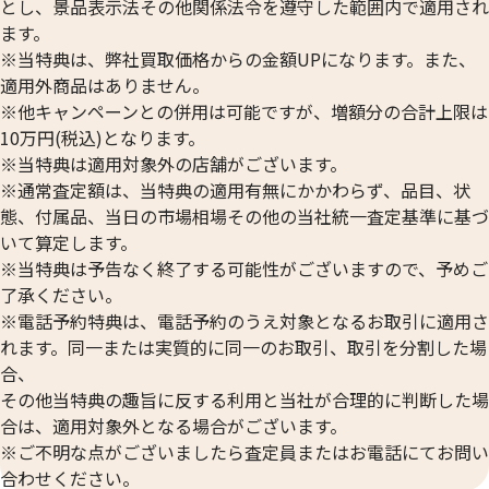
とし、景品表示法その他関係法令を遵守した範囲内で適用され
ます。
※当特典は、弊社買取価格からの金額UPになります。また、
適用外商品はありません。
※他キャンペーンとの併用は可能ですが、増額分の合計上限は
10万円(税込)となります。
※当特典は適用対象外の店舗がございます。
※通常査定額は、当特典の適用有無にかかわらず、品目、状
態、付属品、当日の市場相場その他の当社統一査定基準に基づ
いて算定します。
24金 (K24) カレンダー 新星工業 戌
24金 (K24) カレ
※当特典は予告なく終了する可能性がございますので、予めご
2g
2g
了承ください。
参考買取価格
参考買取価格
※電話予約特典は、電話予約のうえ対象となるお取引に適用さ
59,500
円
59,500
円
れます。同一または実質的に同一のお取引、取引を分割した場
合、
その他当特典の趣旨に反する利用と当社が合理的に判断した場
合は、適用対象外となる場合がございます。
※ご不明な点がございましたら査定員またはお電話にてお問い
合わせください。