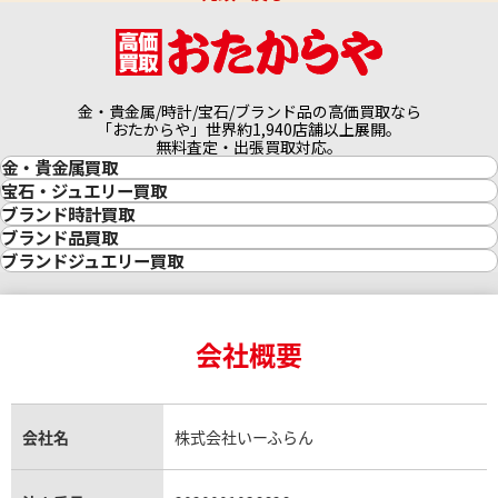
金・貴金属/時計/宝石/ブランド品の高価買取なら
「おたからや」世界約1,940店舗以上展開。
無料査定・出張買取対応。
金・貴金属買取
金買取
宝石・ジュエリー買取
金の相場価格情報
宝石・ジュエリー買取
ブランド時計買取
金の参考買取価格一覧
ダイヤモンド買取
時計買取
ブランド品買取
インゴット買取
ダイヤモンド・宝石の参考価格一覧
ロレックス買取
ブランド買取
ブランドジュエリー買取
インゴットの相場価格情報
リング・結婚指輪買取
ロレックス デイトナ買取
ルイ・ヴィトン買取
カルティエ買取
24金買取
エメラルド買取
ロレックス サブマリーナー買取
ルイ・ヴィトン買取の参考価格一覧
ティファニー買取
24金の相場価格情報
サファイア買取
ロレックス GMTマスター買取
エルメス買取
ブルガリ買取
18金買取
ルビー買取
ロレックス エクスプローラー買取
会社概要
エルメス バーキン買取
ヴァンクリーフ＆アーペル買取
18金の相場価格情報
ヒスイ買取
ロレックス デイトジャスト買取
エルメス ケリー買取
ハリーウィンストン買取
金のアクセサリー買取
オパール買取
ロレックス 買取の参考価格一覧
エルメス買取の参考価格一覧
クロムハーツ買取
金貨買取
トパーズ買取
パテック フィリップ買取
シャネル買取
フレッド買取
貴金属買取
タンザナイト買取
パテック フィリップノーチラス買取
シャネル マトラッセ買取
ショーメ買取
会社名
株式会社いーふらん
プラチナ買取
アメジスト買取
オーデマ ピゲ買取
シャネル買取の参考価格一覧
ショパール買取
銀・シルバー買取
パライバトルマリン買取
オーデマ ピゲ ロイヤルオーク買取
ディオール買取
タサキ買取