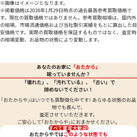
※画像はイメージとなります。
※掲載価格は2026年1月29日時点の過去最高参考買取価格で
す。現在の買取価格ではありません。参考買取相場は、国内外
の相場、市場流通価格および当社取引実績をもとに算出した目
安価格です。実際の買取価格を保証するものではなく、査定時
の相場変動、お品物の状態により変動します。
24金 (K24) ネックレス
24金 (K24) ネッ
20.8g
20.8g
あなたのお家に
「おたから」
参考買取価格
参考買取価格
眠っていませんか？
619,000
円
619,000
円
「壊れた」、「汚れている」、「古い」で
諦めないでください！
｢おたからや｣はいつでも買取強化中です! あらゆる状態のお品
物でも喜んで、
査定させていただきます。
ご安心して｢おたからや｣におまかせください。
すべて査定大歓迎!
おたからやでは
このような状態でも