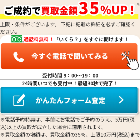
20金（K20）の買取
18金(K18)の買取
14金（K14）の買取
上限・条件がございます。 下記に記載の詳細を必ずご確認く
12金（K12）の買取
ださい。
10金（K10）の買取
通話料無料！
「いくら？」をすぐに聞けます！
9金（K9）の買取
受付時間 9：00〜19：00
24時間いつでも受付中！最短30秒で完了！
18金 (K18) 喜平リング
18金 (K18) 喜平
3.4g
3.2g
参考買取価格
参考買取価格
76,400
円
71,900
円
※電話予約特典は、事前にお電話でご予約のうえ、5万円(税
込)以上の買取が成立した場合に適用されます。
※買取金額の増額は、買取金額の35％、上限10万円(税込)まで