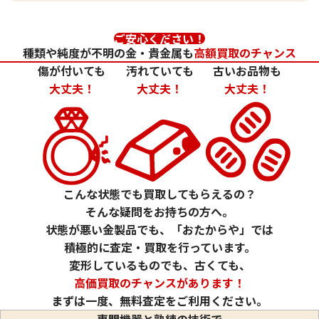
ご安心ください！
種類や純度が不明の金・貴金属も
高額買取のチャンス
傷が付いても
汚れていても
古いお品物も
大丈夫！
大丈夫！
大丈夫！
24金 (K24) カレンダー 新星工業 亥
24金 (K24) カレ
2g
1.5g
参考買取価格
参考買取価格
こんな状態でも買取してもらえるの？
59,500
円
44,600
円
そんな疑問をお持ちの方へ。
状態が悪い金製品でも、「おたからや」では
積極的に査定・買取を行っています。
変形しているものでも、古くても、
高価買取のチャンスがあります！
まずは一度、無料査定をご利用ください。
専門機器と熟練の技術で