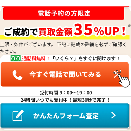
の比重の値は、金の純度ごとに固有です。そのため、宝石など
金相場高騰中！売るなら今！
が付いていない金塊やインゴットなど、水に浸すことができ
刻印がなくて純度がわからないお品物や、他の素材のお品物
るものの純度を、非常に正確に測定する際に用います。最終的
と組み合わされた合金のお品物、低純度のお品物も、当社の
な査定額は、これらの科学的なデータに加えて、査定士が持つ
専門的な技術で正確に測定し、その場で価値を判定いたしま
専門知識と経験を総合的に判断して算出されます。
す。他店で「買取は難しい」と断られてしまったお品物も、諦
めずにご相談ください。おたからやでは、確かな鑑定力で、
上限・条件がございます。 下記に記載の詳細を必ずご確認く
これまでお値段がつかなかったお品物にも、思わぬ価値が見
ださい。
つかるかもしれません。どのような貴金属でも、お気軽にお
通話料無料！
「いくら？」をすぐに聞けます！
持ち込みください。
受付時間 9：00〜19：00
24時間いつでも受付中！最短30秒で完了！