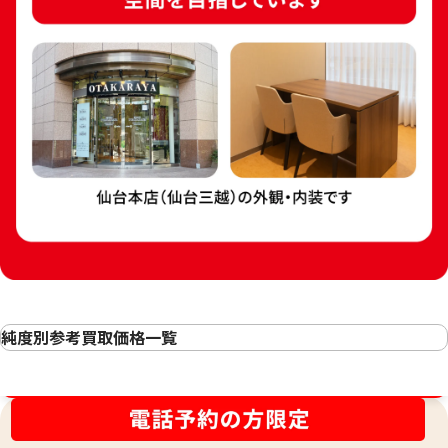
24金 (K24) カレ
24金 (K24) カレンダー 新星工業 子
3g
純度別参考買取価格一覧
3.5g
24金(K24・純金)の買取
参考買取価格
参考買取価格
金相場高騰中！売るなら今！
23金（K23）の買取
104,100
円
89,200
円
22金（K22）の買取
21.6金(K21.6)の買取