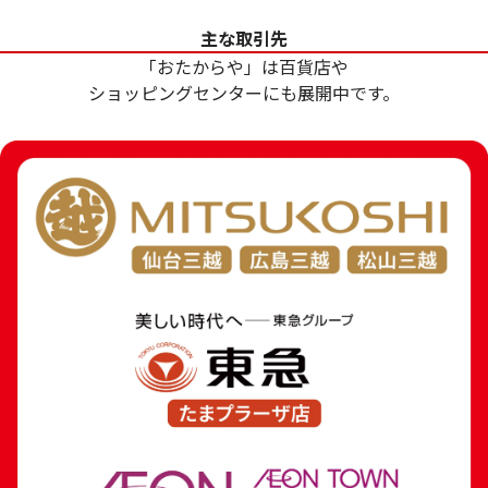
和国 金貨
9.7g
主な取引先
参考買取価格
参考買取価格
「おたからや」は百貨店や
369,000
円
288,600
円
ショッピングセンターにも展開中です。
24金 (K24) ネックレス
18金 (K18) 喜平
8.1g
7.8g