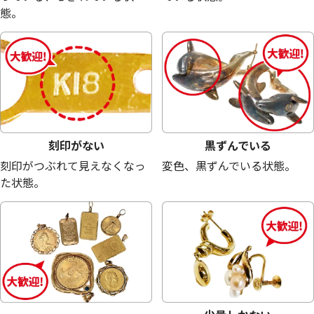
態。
18金 (K18) メガネ
18金 (K18) メガネ
23.6g
22.7g
参考買取価格
参考買取価格
530,300
円
510,100
円
刻印がない
黒ずんでいる
刻印がつぶれて見えなくなっ
変色、黒ずんでいる状態。
た状態。