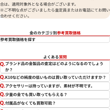
合は、適用対象外となる場合がございます。
※ご不明な点がございましたら査定員またはお電話にてお問い
合わせください。
金のカテゴリ別
参考買取価格
参考買取価格を探す
24金（K24・純金）
23金（K23）
よくある
質問
22金（K22）
ブランド品の金製品の査定はどのようになるのでしょう
21.6金（K21.6）
か？
20金（K20）
K10などの純度の低いものは買い取っていただけますか？
18金（K18）
14金（K14）
アクセサリーは持っていますが、素材が不明です。
12金（K12）
少量の金でも買い取ってもらえる？
10金（K10）
付属品がなくても買取可能？
金
プラチナ