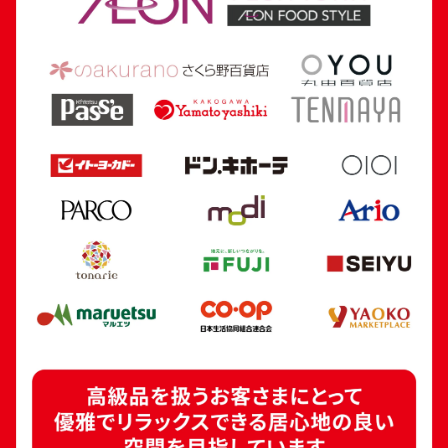
参考買取価格
参考買取価格
241,000
円
175,200
円
24金 (K24) カレンダー 新星工業 寅
18金 (K18) 喜平
5.4g
5.0g
参考買取価格
参考買取価格
160,700
円
112,300
円