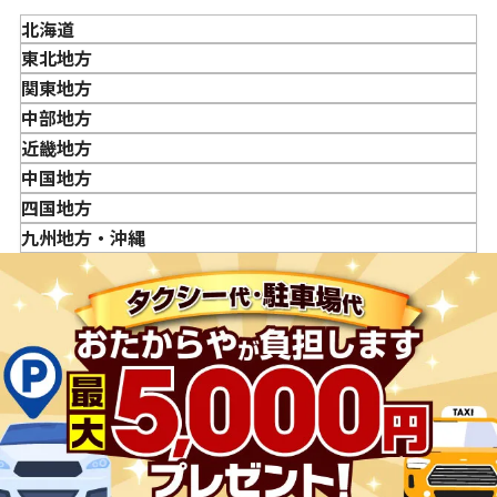
か？
北海道
「金・貴金属の買取価格」はどうやって決まりますか？
東北地方
金・貴金属はいつ売るのがポイント？日によって買取価格
青森県
関東地方
が違うって本当ですか？
岩手県
東京都
中部地方
貴金属の売り時はいつですか？
宮城県
神奈川県
新潟県
近畿地方
秋田県
埼玉県
富山県
三重県
中国地方
山形県
千葉県
石川県
滋賀県
鳥取県
四国地方
福島県
茨城県
山梨県
京都府
島根県
徳島県
九州地方・沖縄
栃木県
長野県
大阪府
岡山県
香川県
福岡県
群馬県
岐阜県
兵庫県
広島県
愛媛県
佐賀県
静岡県
奈良県
山口県
長崎県
愛知県
和歌山県
熊本県
大分県
宮崎県
鹿児島県