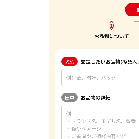
24
1
お品物について
必須
査定したいお品物
(複数入
任意
お品物の詳細