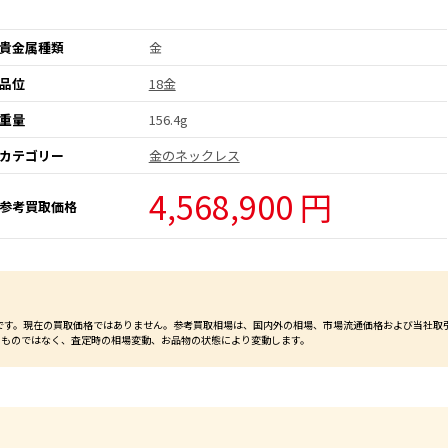
貴金属種類
金
品位
18金
重量
156.4g
カテゴリー
金のネックレス
4,568,900 円
参考買取価格
価格です。現在の買取価格ではありません。参考買取相場は、国内外の相場、市場流通価格および当社取
るものではなく、査定時の相場変動、お品物の状態により変動します。