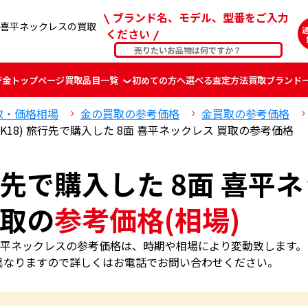
ブランド名、モデル、型番をご入力
8面 喜平ネックレスの買取
ください
ジ
金
トップページ
買取品目一覧
初めての方へ
選べる査定方法
買取ブランド
取・価格相場
金の買取の参考価格
金買取の参考価格
 (K18) 旅行先で購入した 8面 喜平ネックレス 買取の参考価格
 旅行先で購入した 8面 喜平
取の
参考価格(相場)
 8面 喜平ネックレスの参考価格は、時期や相場により変動致します。
異なりますので詳しくはお電話でお問い合わせください。