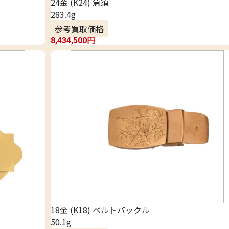
24金 (K24) 急須
283.4g
参考買取価格
8,434,500
円
18金 (K18) ベルトバックル
50.1g