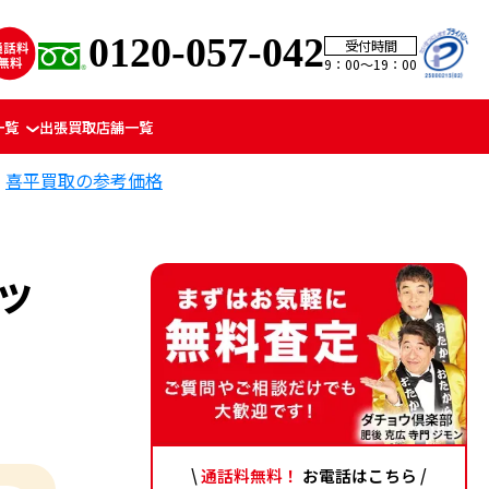
0120-057-042
受付時間
9：00〜19：00
一覧
出張買取
店舗一覧
喜平買取の参考価格
ネッ
\
通話料無料！
お電話はこちら /