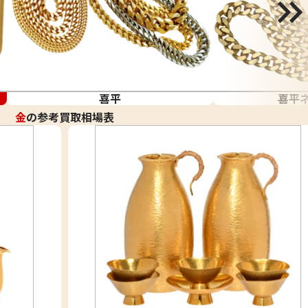
喜平
喜平
金
の参考買取相場表