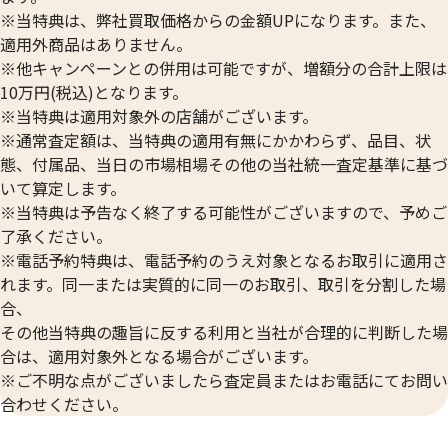
※当特典は、弊社買取価格からの金額UPになります。また、
適用外商品はありません。
※他キャンペーンとの併用は可能ですが、増額分の合計上限は
10万円(税込)となります。
※当特典は適用対象外の店舗がございます。
※通常査定額は、当特典の適用有無にかかわらず、品目、状
態、付属品、当日の市場相場その他の当社統一査定基準に基づ
いて算定します。
24金 (K24) カレンダー 新星工業 戌
24金 (K24) カレ
※当特典は予告なく終了する可能性がございますので、予めご
2g
2g
了承ください。
参考買取価格
参考買取価格
※電話予約特典は、電話予約のうえ対象となるお取引に適用さ
59,500
円
59,500
円
れます。同一または実質的に同一のお取引、取引を分割した場
合、
その他当特典の趣旨に反する利用と当社が合理的に判断した場
合は、適用対象外となる場合がございます。
※ご不明な点がございましたら査定員またはお電話にてお問い
合わせください。