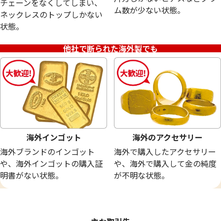
チェーンをなくしてしまい、
18金 (K18) メガネ
24金 (K24) ネッ
ム数が少ない状態。
ネックレスのトップしかない
20.0g
13.5g
状態。
参考買取価格
参考買取価格
449,400
円
401,700
円
他社で断られた海外製でも
海外インゴット
海外のアクセサリー
海外ブランドのインゴット
海外で購入したアクセサリー
や、海外インゴットの購入証
や、海外で購入して金の純度
明書がない状態。
が不明な状態。
24金 (K24) サントメ・プリンシべ民主共
24金 (K24) ネッ
和国 金貨
9.7g