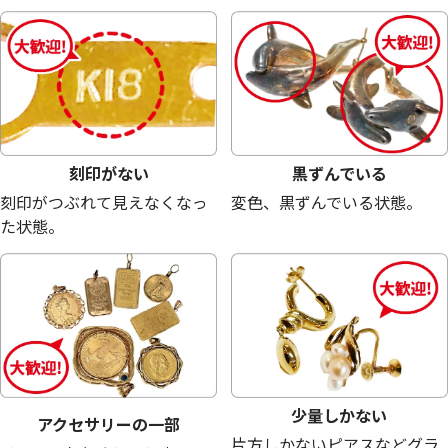
18金 (K18) メガネ
18金 (K18) メガネ
23.6g
22.7g
参考買取価格
参考買取価格
530,300
円
510,100
円
刻印がない
黒ずんでいる
刻印がつぶれて見えなくなっ
変色、黒ずんでいる状態。
た状態。
少量しかない
アクセサリーの一部
片方しかないピアスなどグラ