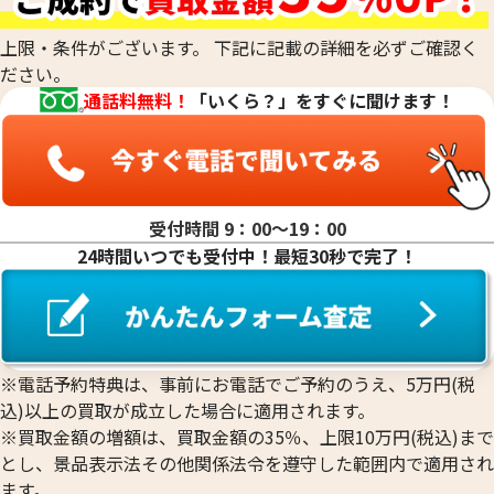
18金(K18)の買取
14金（K14）の買取
上限・条件がございます。 下記に記載の詳細を必ずご確認く
12金（K12）の買取
ださい。
10金（K10）の買取
通話料無料！
「いくら？」をすぐに聞けます！
9金（K9）の買取
受付時間 9：00〜19：00
24時間いつでも受付中！最短30秒で完了！
18金 (K18) 喜平リング
18金 (K18) 喜平
3.4g
3.2g
参考買取価格
参考買取価格
76,400
円
71,900
円
※電話予約特典は、事前にお電話でご予約のうえ、5万円(税
込)以上の買取が成立した場合に適用されます。
※買取金額の増額は、買取金額の35％、上限10万円(税込)まで
とし、景品表示法その他関係法令を遵守した範囲内で適用され
ます。