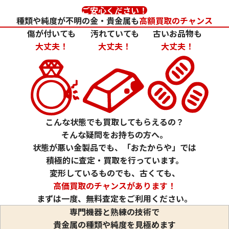
ご安心ください！
種類や純度が不明の金・貴金属も
高額買取のチャンス
傷が付いても
汚れていても
古いお品物も
大丈夫！
大丈夫！
大丈夫！
24金 (K24) カレンダー 新星工業 亥
24金 (K24) カレ
2g
1.5g
参考買取価格
参考買取価格
こんな状態でも買取してもらえるの？
59,500
円
44,600
円
そんな疑問をお持ちの方へ。
状態が悪い金製品でも、「おたからや」では
積極的に査定・買取を行っています。
変形しているものでも、古くても、
高価買取のチャンスがあります！
まずは一度、無料査定をご利用ください。
専門機器と熟練の技術で
貴金属の種類や純度を見極めます