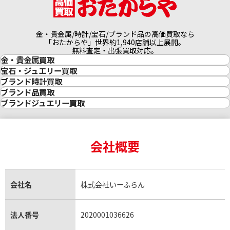
金・貴金属/時計/宝石/ブランド品の高価買取なら
「おたからや」世界約1,940店舗以上展開。
無料査定・出張買取対応。
金・貴金属買取
金買取
宝石・ジュエリー買取
金の相場価格情報
宝石・ジュエリー買取
ブランド時計買取
金の参考買取価格一覧
ダイヤモンド買取
時計買取
ブランド品買取
インゴット買取
ダイヤモンド・宝石の参考価格一覧
ロレックス買取
ブランド買取
ブランドジュエリー買取
インゴットの相場価格情報
リング・結婚指輪買取
ロレックス デイトナ買取
ルイ・ヴィトン買取
カルティエ買取
24金買取
エメラルド買取
ロレックス サブマリーナー買取
ルイ・ヴィトン買取の参考価格一覧
ティファニー買取
24金の相場価格情報
サファイア買取
ロレックス GMTマスター買取
エルメス買取
ブルガリ買取
18金買取
ルビー買取
ロレックス エクスプローラー買取
会社概要
エルメス バーキン買取
ヴァンクリーフ＆アーペル買取
18金の相場価格情報
ヒスイ買取
ロレックス デイトジャスト買取
エルメス ケリー買取
ハリーウィンストン買取
金のアクセサリー買取
オパール買取
ロレックス 買取の参考価格一覧
エルメス買取の参考価格一覧
クロムハーツ買取
金貨買取
トパーズ買取
パテック フィリップ買取
シャネル買取
フレッド買取
貴金属買取
タンザナイト買取
パテック フィリップノーチラス買取
シャネル マトラッセ買取
ショーメ買取
会社名
株式会社いーふらん
プラチナ買取
アメジスト買取
オーデマ ピゲ買取
シャネル買取の参考価格一覧
ショパール買取
銀・シルバー買取
パライバトルマリン買取
オーデマ ピゲ ロイヤルオーク買取
ディオール買取
タサキ買取
パラジウム買取
キャッツアイ買取
ヴァシュロン・コンスタンタン買取
セリーヌ買取
法人番号
2020001036626
ダミアーニ買取
アレキサンドライト買取
A.ランゲ&ゾーネ買取
フェンディ買取
ピアジェ買取