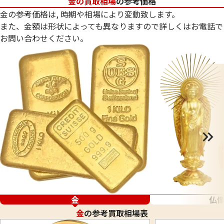
金の買取相場
の参考価格
金の参考価格は, 時期や相場により変動致します。
また、金額は形状によっても異なりますので詳しくはお電話で
お問い合わせください。
金
仏
金
の参考買取相場表