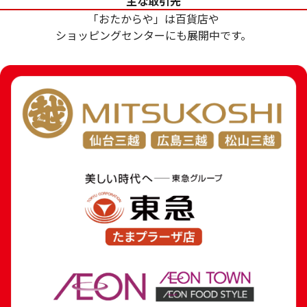
主な取引先
参考買取価格
参考買取価格
「おたからや」は百貨店や
369,000
円
288,600
円
ショッピングセンターにも展開中です。
24金 (K24) ネックレス
18金 (K18) 喜平
8.1g
7.8g
参考買取価格
参考買取価格
241,000
円
175,200
円