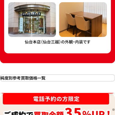
24金 (K24) カレ
24金 (K24) カレンダー 新星工業 子
3g
純度別参考買取価格一覧
3.5g
24金(K24・純金)の買取
参考買取価格
参考買取価格
金相場高騰中！売るなら今！
23金（K23）の買取
104,100
円
89,200
円
22金（K22）の買取
21.6金(K21.6)の買取
20金（K20）の買取