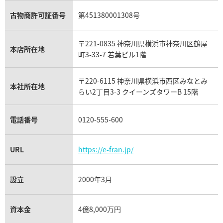
ガーネット買取
ブレゲ買取
グッチ買取
ブシュロン買取
アクアマリン買取
オメガ買取
プラダ買取
古物商許可証番号
第451380001308号
モーブッサン買取
ウブロ買取
ミキモト買取
IWC買取
グラフ買取
〒221-0835 神奈川県横浜市神奈川区鶴屋
カルティエ買取
本店所在地
フランク ミュラー買取
町3-33-7 若葉ビル1階
リシャール・ミル買取
タグ・ホイヤー買取
〒220-6115 神奈川県横浜市西区みなとみ
パネライ買取
本社所在地
らい2丁目3-3 クイーンズタワーB 15階
チューダー（チュードル）買取
電話番号
0120-555-600
URL
https://e-fran.jp/
設立
2000年3月
資本金
4億8,000万円