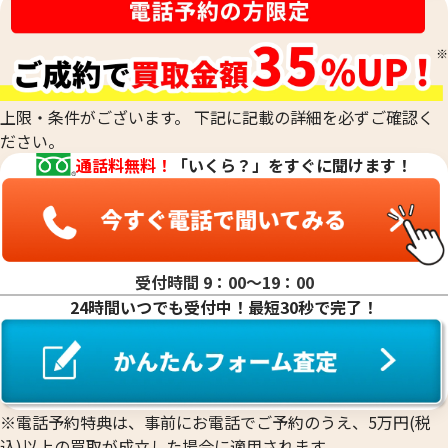
刻印がなくて純度がわからないお品物や、他の素材のお品物
るものの純度を、非常に正確に測定する際に用います。最終的
と組み合わされた合金のお品物、低純度のお品物も、当社の
な査定額は、これらの科学的なデータに加えて、査定士が持つ
専門的な技術で正確に測定し、その場で価値を判定いたしま
専門知識と経験を総合的に判断して算出されます。
す。他店で「買取は難しい」と断られてしまったお品物も、諦
めずにご相談ください。おたからやでは、確かな鑑定力で、
上限・条件がございます。 下記に記載の詳細を必ずご確認く
これまでお値段がつかなかったお品物にも、思わぬ価値が見
ださい。
つかるかもしれません。どのような貴金属でも、お気軽にお
通話料無料！
「いくら？」をすぐに聞けます！
持ち込みください。
受付時間 9：00〜19：00
24時間いつでも受付中！最短30秒で完了！
※電話予約特典は、事前にお電話でご予約のうえ、5万円(税
込)以上の買取が成立した場合に適用されます。