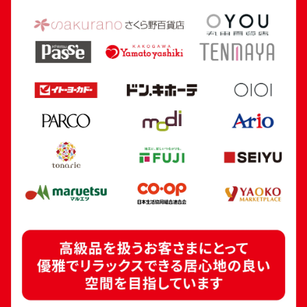
24金 (K24) カレンダー 新星工業 寅
18金 (K18) 喜平
5.4g
5.0g
参考買取価格
参考買取価格
160,700
円
112,300
円