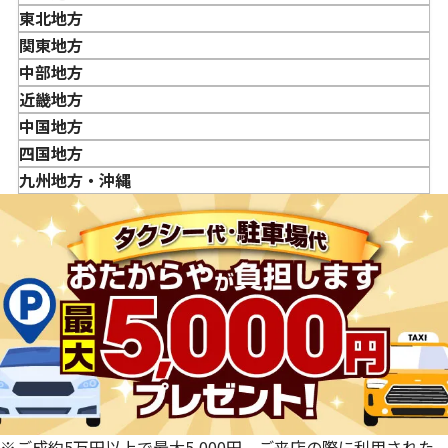
東北地方
金・貴金属はいつ売るのがポイント？日によって買取価格
青森県
関東地方
が違うって本当ですか？
岩手県
東京都
中部地方
貴金属の売り時はいつですか？
宮城県
神奈川県
新潟県
近畿地方
秋田県
埼玉県
富山県
三重県
中国地方
山形県
千葉県
石川県
滋賀県
鳥取県
四国地方
福島県
茨城県
山梨県
京都府
島根県
徳島県
九州地方・沖縄
栃木県
長野県
大阪府
岡山県
香川県
福岡県
群馬県
岐阜県
兵庫県
広島県
愛媛県
佐賀県
静岡県
奈良県
山口県
長崎県
愛知県
和歌山県
熊本県
大分県
宮崎県
鹿児島県
※ご成約5万円以上で最大5,000円。ご来店の際に利用された