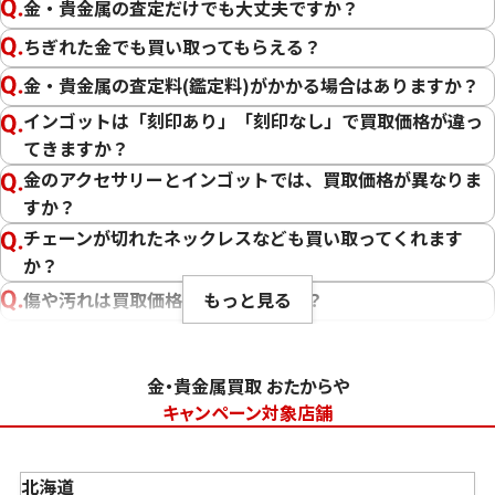
金・貴金属の査定だけでも大丈夫ですか？
ちぎれた金でも買い取ってもらえる？
金・貴金属の査定料(鑑定料)がかかる場合はありますか？
インゴットは「刻印あり」「刻印なし」で買取価格が違っ
てきますか？
金のアクセサリーとインゴットでは、買取価格が異なりま
すか？
チェーンが切れたネックレスなども買い取ってくれます
か？
もっと見る
傷や汚れは買取価格に影響しますか？
刻印のない金・貴金属は査定できますか？
大判・小判、外国金貨、古銭やコインなども買取してもら
金・貴金属買取 おたからや
えますか？
キャンペーン対象店舗
「金・貴金属の査定」にはどれくらい時間がかかります
か？
北海道
「金・貴金属の買取価格」はどうやって決まりますか？