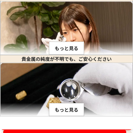
24金 (K24) カレンダー 新星工業 辰丑
24金 (K24) カレ
1.1g
1g
もっと見る
参考買取価格
参考買取価格
貴金属の純度が不明でも、ご安心ください
32,700
円
29,700
円
金や白金などの貴金属はそれぞれ固有の比重値を持っていま
す。比重とは、私達が生活している場所で(常温、常圧で)その
物質の1立方センチメートル当りの重量のことをいいます。(※
物質を1センチ角のサイの目状に切った時のその重さ) 1立方セ
ンチメートルあたり何グラムかは、金属ごとに異なり、K18や
もっと見る
PT900のように何種類かの貴金属を混ぜ合わせて作った合金
でも、その混合比率が解っているので比重が計算出来ます。こ
の比重の値は、金の純度ごとに固有です。そのため、宝石など
金相場高騰中！売るなら今！
が付いていない金塊やインゴットなど、水に浸すことができ