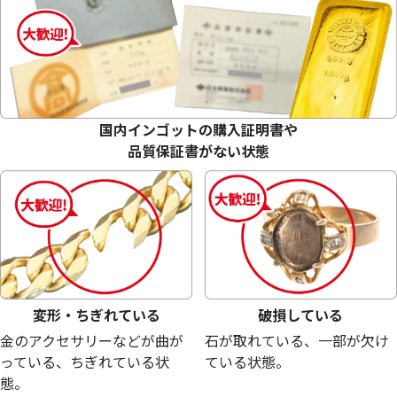
18金 (K18) メガネ
18金 (K18) メガネ
27.2g
26.0g
参考買取価格
参考買取価格
国内インゴットの購入証明書や
611,200
円
584,200
円
品質保証書がない状態
変形・ちぎれている
破損している
金のアクセサリーなどが曲が
石が取れている、一部が欠け
っている、ちぎれている状
ている状態。
態。