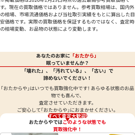
す。現在の買取価格ではありません。参考買取相場は、国内外
の相場、市場流通価格および当社取引実績をもとに算出した目
安価格です。実際の買取価格を保証するものではなく、査定時
の相場変動、お品物の状態により変動します。
24金 (K24) ネックレス
24金 (K24) ネッ
20.8g
20.8g
あなたのお家に
「おたから」
参考買取価格
参考買取価格
眠っていませんか？
619,000
円
619,000
円
「壊れた」、「汚れている」、「古い」で
諦めないでください！
｢おたからや｣はいつでも買取強化中です! あらゆる状態のお品
物でも喜んで、
査定させていただきます。
ご安心して｢おたからや｣におまかせください。
すべて査定大歓迎!
おたからやでは
このような状態でも
買取強化中！