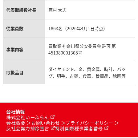
代表取締役社長
鹿村 大志
従業員数
1863名（2026年4月1日時点）
買取業 神奈川県公安委員会 許可 第
事業内容
451380001308号
ダイヤモンド、金、貴金属、時計、バッ
取扱品目
グ、切手、古銭、食器、骨董品、絵画等
会社情報
株式会社いーふらん
会社概要
お問い合わせ
プライバシーポリシー
反社会勢力排除宣言
特別国際種事業者番号