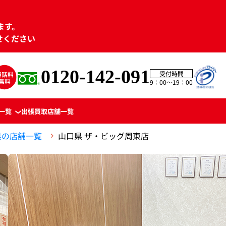
ます。
せください
0120-142-091
受付時間
9：00〜19：00
一覧
出張買取
店舗一覧
県の店舗一覧
山口県 ザ・ビッグ周東店