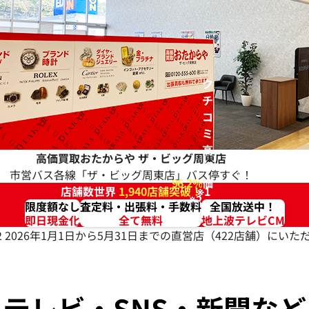
ク
チ
コ
ミ
高
高価買取おたからや
ザ・ビッグ周東店
評
市営バス各線「ザ・ビッグ周東店」バス停すぐ！
96.2%
価
店舗数世界
1,940店舗突破！
※1
※2
限度額なし
査定料・出張料・手数料
全国放送中！
即日現金化
全て無料
地上波テレビCM
2 2026年1月1日から5月31日までの直営店（422店舗）に
テレビ・SNS・新聞など