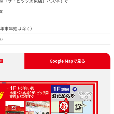
線「ザ・ビッグ周東店」バス停すぐ
00
（年末年始は除く）
00
図
Google Map
で見る