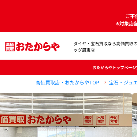
ご不
※対象店
ダイヤ・宝石買取なら高価買取
ッグ周東店
おたからや
トップページ
高価買取店・おたからやTOP
宝石・ジュ