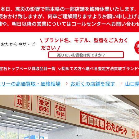
本日、震災の影響で熊本県の一部店舗を臨時休業いたします。
便おかけ致しますが、何卒ご理解賜りますようお願い申し上げ
舗や、明日以降の営業についてはコールセンターへお問い合わ
ブランド名、モデル、型番をご入力く
のおたからやザ・ビ
ださい
宝石
トップページ
買取品目一覧
初めての方へ
選べる査定方法
買取ブランド
エリーの高価買取・価格相場
お近くの店舗を探す
山口