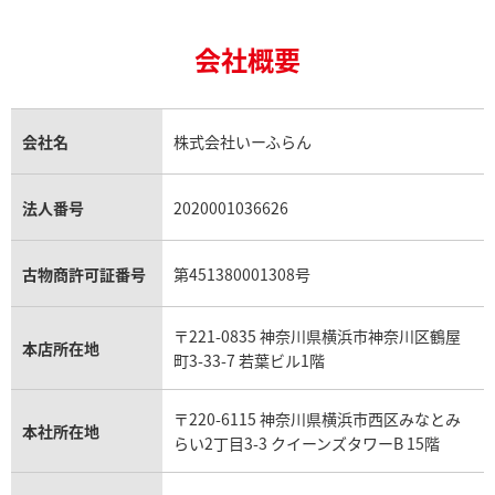
24金買取
エメラルド買取
ロレックス サブマリーナー買取
ルイ・ヴィトン買取の参考価格一覧
ティファニー買取
24金の相場価格情報
サファイア買取
ロレックス GMTマスター買取
エルメス買取
ブルガリ買取
18金買取
ルビー買取
ロレックス エクスプローラー買取
会社概要
エルメス バーキン買取
ヴァンクリーフ＆アーペル買取
18金の相場価格情報
ヒスイ買取
ロレックス デイトジャスト買取
エルメス ケリー買取
ハリーウィンストン買取
金のアクセサリー買取
オパール買取
ロレックス 買取の参考価格一覧
エルメス買取の参考価格一覧
クロムハーツ買取
金貨買取
トパーズ買取
パテック フィリップ買取
シャネル買取
フレッド買取
貴金属買取
タンザナイト買取
パテック フィリップノーチラス買取
シャネル マトラッセ買取
ショーメ買取
会社名
株式会社いーふらん
プラチナ買取
アメジスト買取
オーデマ ピゲ買取
シャネル買取の参考価格一覧
ショパール買取
銀・シルバー買取
パライバトルマリン買取
オーデマ ピゲ ロイヤルオーク買取
ディオール買取
タサキ買取
パラジウム買取
キャッツアイ買取
ヴァシュロン・コンスタンタン買取
セリーヌ買取
法人番号
2020001036626
ダミアーニ買取
アレキサンドライト買取
A.ランゲ&ゾーネ買取
フェンディ買取
ピアジェ買取
ガーネット買取
ブレゲ買取
グッチ買取
ブシュロン買取
アクアマリン買取
オメガ買取
プラダ買取
古物商許可証番号
第451380001308号
モーブッサン買取
ウブロ買取
ミキモト買取
IWC買取
グラフ買取
〒221-0835 神奈川県横浜市神奈川区鶴屋
カルティエ買取
本店所在地
フランク ミュラー買取
町3-33-7 若葉ビル1階
リシャール・ミル買取
タグ・ホイヤー買取
〒220-6115 神奈川県横浜市西区みなとみ
パネライ買取
本社所在地
らい2丁目3-3 クイーンズタワーB 15階
チューダー（チュードル）買取