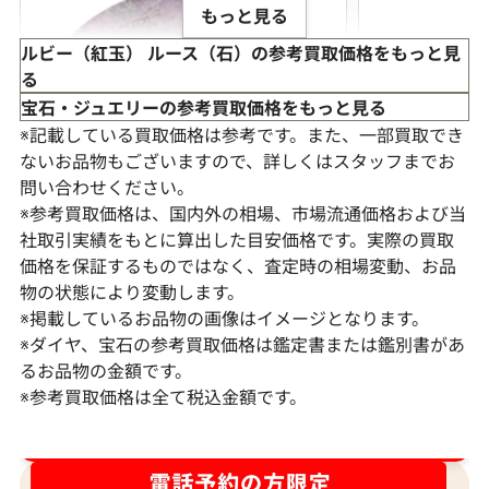
もっと見る
ルビー（紅玉） ルース（石）の参考買取価格をもっと見
る
宝石・ジュエリーの参考買取価格をもっと見る
※記載している買取価格は参考です。また、一部買取でき
ないお品物もございますので、詳しくはスタッフまでお
問い合わせください。
※参考買取価格は、国内外の相場、市場流通価格および当
社取引実績をもとに算出した目安価格です。実際の買取
価格を保証するものではなく、査定時の相場変動、お品
物の状態により変動します。
トラピッチェルビー ルース 1.29ct
ミャンマー産 ルビー
※掲載しているお品物の画像はイメージとなります。
※ダイヤ、宝石の参考買取価格は鑑定書または鑑別書があ
参考買取価格
参考買取価格
るお品物の金額です。
ASK
ASK
※参考買取価格は全て税込金額です。
ダイヤ･宝石買取強化中！売るなら今！
2022年11月15日時点
2023年3月11日