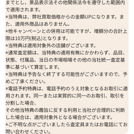
までとし、景品表示法その他関係法令を遵守した範囲内
で適用されます。
※当特典は、弊社買取価格からの金額UPになります。ま
た、適用外商品はありません。
※他キャンペーンとの併用は可能ですが、増額分の合計上
限は10万円(税込)となります。
※当特典は適用対象外の店舗がございます。
※通常査定額は、当特典の適用有無にかかわらず、品目、
状態、付属品、当日の市場相場その他の当社統一査定基
準に基づいて算定します。
※当特典は予告なく終了する可能性がございますので、予
めご了承ください。
※電話予約特典は、電話予約のうえ対象となるお取引に適
用されます。同一または実質的に同一のお取引、取引を
ルビー ルース 1.092ct
分割した場合、
参考買取価格
その他当特典の趣旨に反する利用と当社が合理的に判断
ASK
した場合は、適用対象外となる場合がございます。
※ご不明な点がございましたら査定員またはお電話にてお
問い合わせください。