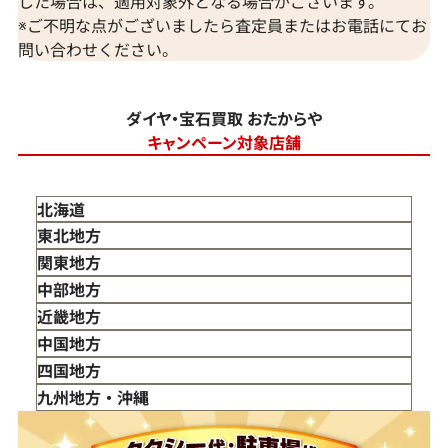
した場合は、適用対象外となる場合がございます。
※ご不明な点がございましたら査定員またはお電話にてお
問い合わせください。
ダイヤ・宝石買取 おたからや
キャンペーン対象店舗
北海道
東北地方
青森県
関東地方
岩手県
東京都
中部地方
宮城県
神奈川県
新潟県
近畿地方
秋田県
埼玉県
富山県
三重県
中国地方
山形県
千葉県
石川県
滋賀県
鳥取県
四国地方
福島県
茨城県
山梨県
京都府
島根県
徳島県
九州地方・沖縄
栃木県
長野県
大阪府
岡山県
香川県
福岡県
群馬県
岐阜県
兵庫県
広島県
愛媛県