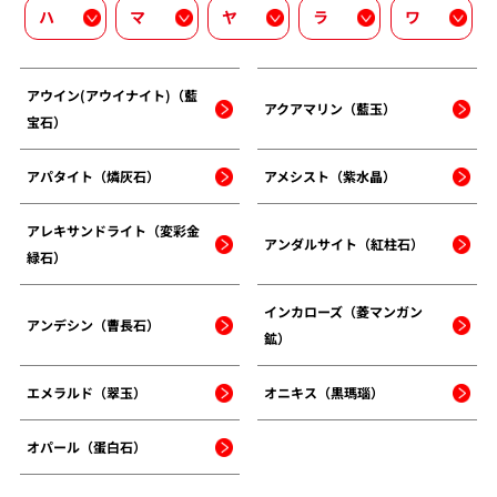
ハ
マ
ヤ
ラ
ワ
アウイン(アウイナイト)（藍
アクアマリン（藍玉）
宝石）
アパタイト（燐灰石）
アメシスト（紫水晶）
アレキサンドライト（変彩金
アンダルサイト（紅柱石）
緑石）
インカローズ（菱マンガン
アンデシン（曹長石）
鉱）
エメラルド（翠玉）
オニキス（黒瑪瑙）
オパール（蛋白石）