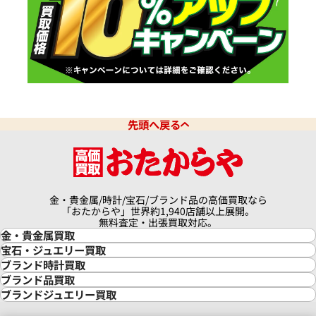
先頭へ戻る
金・貴金属/時計/宝石/ブランド品の高価買取なら
「おたからや」世界約1,940店舗以上展開。
無料査定・出張買取対応。
金・貴金属買取
金買取
宝石・ジュエリー買取
金の相場価格情報
宝石・ジュエリー買取
ブランド時計買取
金の参考買取価格一覧
ダイヤモンド買取
時計買取
ブランド品買取
インゴット買取
ダイヤモンド・宝石の参考価格一覧
ロレックス買取
ブランド買取
ブランドジュエリー買取
インゴットの相場価格情報
リング・結婚指輪買取
ロレックス デイトナ買取
ルイ・ヴィトン買取
カルティエ買取