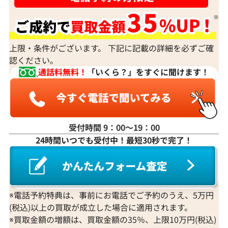
上限・条件がございます。 下記に記載の詳細を必ずご確
認ください。
通話料無料！
「いくら？」をすぐに聞けます！
受付時間 9：00〜19：00
24時間いつでも受付中！最短30秒で完了！
ビルマルビー ルース 0.81ct
ルビー ルース 1.0
参考買取価格
参考買取価格
ASK
ASK
※電話予約特典は、事前にお電話でご予約のうえ、5万円
(税込)以上の買取が成立した場合に適用されます。
※買取金額の増額は、買取金額の35％、上限10万円(税込)
2023年8月10日時点
2023年7月11日