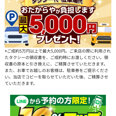
佐賀県
静岡県
奈良県
山口県
長崎県
愛知県
和歌山県
熊本県
大分県
宮崎県
鹿児島県
※ご成約5万円以上で最大5,000円。ご来店の際に利用され
たタクシーの領収書を、ご成約時にお渡しください。領
収書の原本と引き換えに、ご精算させていただきます。
また、お車でお越しのお客様は、駐車券をご提示くださ
い。当店でコピーを取らせていただいた後、ご精算させ
ていただきます。