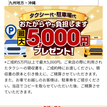
福島県
茨城県
山梨県
京都府
島根県
徳島県
九州地方・沖縄
栃木県
長野県
大阪府
岡山県
香川県
福岡県
群馬県
岐阜県
兵庫県
広島県
愛媛県
佐賀県
静岡県
奈良県
山口県
長崎県
愛知県
和歌山県
熊本県
大分県
宮崎県
鹿児島県
※ご成約5万円以上で最大5,000円。ご来店の際に利用され
たタクシーの領収書を、ご成約時にお渡しください。領
収書の原本と引き換えに、ご精算させていただきます。
また、お車でお越しのお客様は、駐車券をご提示くださ
い。当店でコピーを取らせていただいた後、ご精算させ
ていただきます。