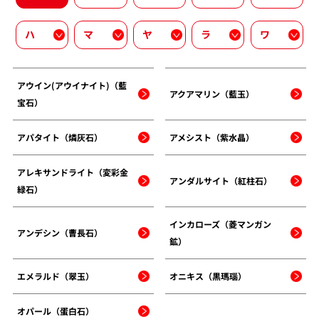
ハ
マ
ヤ
ラ
ワ
アウイン(アウイナイト)（藍
アクアマリン（藍玉）
宝石）
アパタイト（燐灰石）
アメシスト（紫水晶）
アレキサンドライト（変彩金
アンダルサイト（紅柱石）
緑石）
インカローズ（菱マンガン
アンデシン（曹長石）
鉱）
エメラルド（翠玉）
オニキス（黒瑪瑙）
オパール（蛋白石）