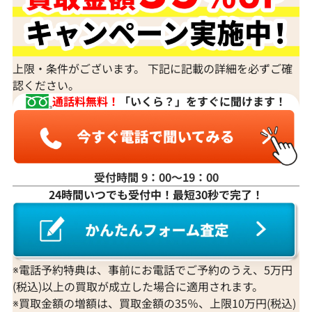
上限・条件がございます。 下記に記載の詳細を必ずご確
認ください。
通話料無料！
「いくら？」をすぐに聞けます！
受付時間 9：00〜19：00
24時間いつでも受付中！最短30秒で完了！
Pt･Pm900 ルビー・ダイヤモンド ピアス/
Pt･Pm900 
イヤリング 0.61・0.3・0.6・0.3ct
イヤリング 0.30・0
参考買取価格
参考買取価格
55,000
円
47,000
円
※電話予約特典は、事前にお電話でご予約のうえ、5万円
2025年10月10日時点
2025年11月10
(税込)以上の買取が成立した場合に適用されます。
※買取金額の増額は、買取金額の35％、上限10万円(税込)