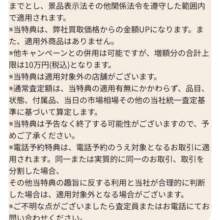
までとし、景品表示法その他関係法令を遵守した範囲内
で適用されます。
※当特典は、弊社買取価格からの金額UPになります。ま
た、適用外商品はありません。
※他キャンペーンとの併用は可能ですが、増額分の合計上
限は10万円(税込)となります。
※当特典は適用対象外の店舗がございます。
※通常査定額は、当特典の適用有無にかかわらず、品目、
状態、付属品、当日の市場相場その他の当社統一査定基
準に基づいて算定します。
※当特典は予告なく終了する可能性がございますので、予
K18 ルビーみため・ダイヤモンド ピアス/
K14WG/PWG
めご了承ください。
イヤリング
アス/イヤリング 0.
※電話予約特典は、電話予約のうえ対象となるお取引に適
D0.08・D0.08・D
用されます。同一または実質的に同一のお取引、取引を
分割した場合、
参考買取価格
参考買取価格
その他当特典の趣旨に反する利用と当社が合理的に判断
ASK
ASK
した場合は、適用対象外となる場合がございます。
2024年4月11日時点
2025年10月10
※ご不明な点がございましたら査定員またはお電話にてお
問い合わせください。