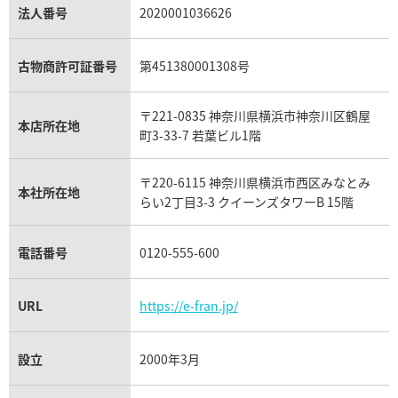
パラジウム買取
キャッツアイ買取
ヴァシュロン・コンスタンタン買取
セリーヌ買取
法人番号
2020001036626
ダミアーニ買取
アレキサンドライト買取
A.ランゲ&ゾーネ買取
フェンディ買取
ピアジェ買取
ガーネット買取
ブレゲ買取
グッチ買取
ブシュロン買取
アクアマリン買取
オメガ買取
プラダ買取
古物商許可証番号
第451380001308号
モーブッサン買取
ウブロ買取
ミキモト買取
IWC買取
グラフ買取
〒221-0835 神奈川県横浜市神奈川区鶴屋
カルティエ買取
本店所在地
フランク ミュラー買取
町3-33-7 若葉ビル1階
リシャール・ミル買取
タグ・ホイヤー買取
〒220-6115 神奈川県横浜市西区みなとみ
パネライ買取
本社所在地
らい2丁目3-3 クイーンズタワーB 15階
チューダー（チュードル）買取
電話番号
0120-555-600
URL
https://e-fran.jp/
設立
2000年3月