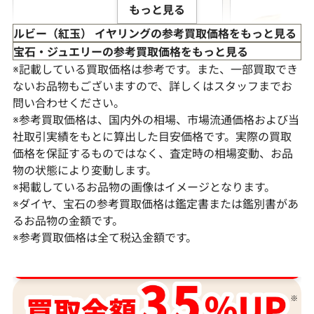
もっと見る
ルビー（紅玉） イヤリングの参考買取価格をもっと見る
宝石・ジュエリーの参考買取価格をもっと見る
※記載している買取価格は参考です。また、一部買取でき
ないお品物もございますので、詳しくはスタッフまでお
問い合わせください。
※参考買取価格は、国内外の相場、市場流通価格および当
社取引実績をもとに算出した目安価格です。実際の買取
価格を保証するものではなく、査定時の相場変動、お品
物の状態により変動します。
※掲載しているお品物の画像はイメージとなります。
K18WG ルビー みため・ダイヤモンド ピ
Pt900/Pt85
※ダイヤ、宝石の参考買取価格は鑑定書または鑑別書があ
アス/イヤリング R0.73・D0.53・R0.73・
ス/イヤリング R.2
るお品物の金額です。
D0.53ct
D0.4ct
※参考買取価格は全て税込金額です。
参考買取価格
参考買取価格
ダイヤ･宝石買取強化中！売るなら今！
71,000
円
59,000
円
2025年10月10日時点
2026年4月10日