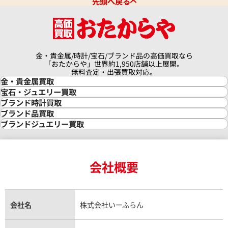
先頭へ戻る
金・貴金属/時計/宝石/ブランド品の高価買取なら
「おたからや」世界約1,950店舗以上展開。
無料査定・出張買取対応。
金・貴金属買取
金買取
宝石・ジュエリー買取
金の相場価格情報
宝石・ジュエリー買取
ブランド時計買取
金の参考買取価格一覧
ダイヤモンド買取
時計買取
ブランド品買取
インゴット買取
ダイヤモンド・宝石の参考価格一覧
ロレックス買取
ブランド買取
ブランドジュエリー買取
インゴットの相場価格情報
リング・結婚指輪買取
ロレックス デイトナ買取
ルイ・ヴィトン買取
カルティエ買取
24金買取
エメラルド買取
ロレックス サブマリーナー買取
ルイ・ヴィトン買取の参考価格一覧
ティファニー買取
24金の相場価格情報
サファイア買取
ロレックス GMTマスター買取
エルメス買取
ブルガリ買取
18金買取
ルビー買取
ロレックス エクスプローラー買取
会社概要
エルメス バーキン買取
ヴァンクリーフ＆アーペル買取
18金の相場価格情報
ヒスイ買取
ロレックス デイトジャスト買取
エルメス ケリー買取
ハリーウィンストン買取
金のアクセサリー買取
オパール買取
ロレックス 買取の参考価格一覧
エルメス買取の参考価格一覧
クロムハーツ買取
金貨買取
トパーズ買取
パテック フィリップ買取
シャネル買取
フレッド買取
貴金属買取
タンザナイト買取
パテック フィリップノーチラス買取
シャネル マトラッセ買取
ショーメ買取
会社名
株式会社いーふらん
プラチナ買取
アメジスト買取
オーデマ ピゲ買取
シャネル買取の参考価格一覧
ショパール買取
銀・シルバー買取
パライバトルマリン買取
オーデマ ピゲ ロイヤルオーク買取
ディオール買取
タサキ買取