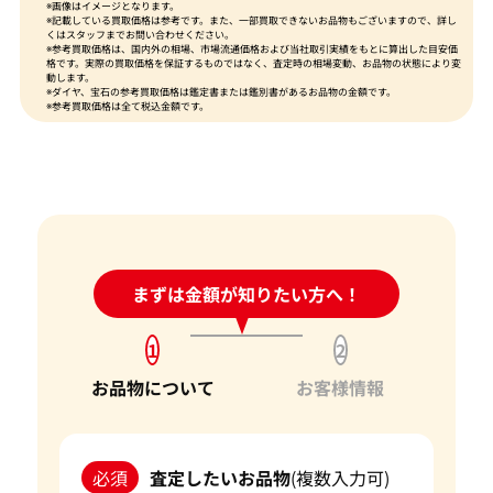
※画像はイメージとなります。
※記載している買取価格は参考です。また、一部買取できないお品物もございますので、詳し
くはスタッフまでお問い合わせください。
※参考買取価格は、国内外の相場、市場流通価格および当社取引実績をもとに算出した目安価
格です。実際の買取価格を保証するものではなく、査定時の相場変動、お品物の状態により変
動します。
※ダイヤ、宝石の参考買取価格は鑑定書または鑑別書があるお品物の金額です。
※参考買取価格は全て税込金額です。
24時間受付中!
まずは金額が知りたい方へ！
問い合わせフォーム
1
2
お品物について
お客様情報
必須
査定したいお品物
(複数入力可)