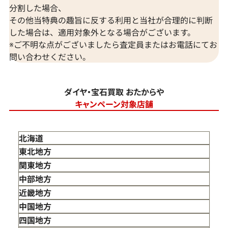
分割した場合、
その他当特典の趣旨に反する利用と当社が合理的に判断
した場合は、適用対象外となる場合がございます。
※ご不明な点がございましたら査定員またはお電話にてお
問い合わせください。
ダイヤ・宝石買取 おたからや
キャンペーン対象店舗
北海道
東北地方
青森県
関東地方
岩手県
東京都
中部地方
宮城県
神奈川県
新潟県
近畿地方
秋田県
埼玉県
富山県
三重県
中国地方
山形県
千葉県
石川県
滋賀県
鳥取県
四国地方