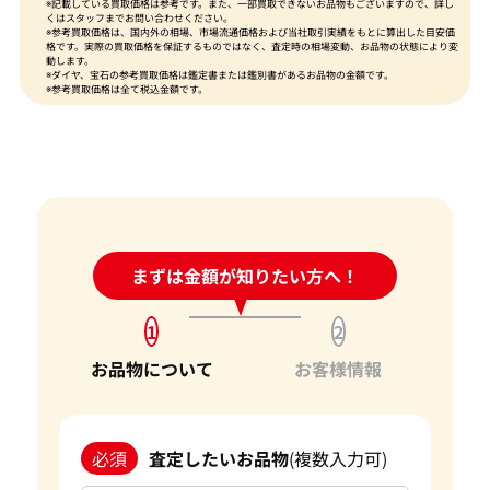
※記載している買取価格は参考です。また、一部買取できないお品物もございますので、詳し
くはスタッフまでお問い合わせください。
※参考買取価格は、国内外の相場、市場流通価格および当社取引実績をもとに算出した目安価
格です。実際の買取価格を保証するものではなく、査定時の相場変動、お品物の状態により変
動します。
※ダイヤ、宝石の参考買取価格は鑑定書または鑑別書があるお品物の金額です。
※参考買取価格は全て税込金額です。
24時間受付中!
まずは金額が知りたい方へ！
問い合わせフォーム
1
2
お品物について
お客様情報
必須
査定したいお品物
(複数入力可)