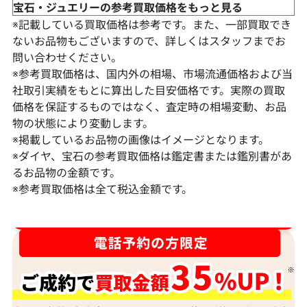
宝石・ジュエリーの参考買取価格をもっと見る
※記載している買取価格は参考です。また、一部買取でき
ないお品物もございますので、詳しくはスタッフまでお
問い合わせください。
※参考買取価格は、国内外の相場、市場流通価格および当
社取引実績をもとに算出した目安価格です。実際の買取
価格を保証するものではなく、査定時の相場変動、お品
物の状態により変動します。
※掲載しているお品物の画像はイメージとなります。
Pt･Pm850 ルビー・ダイヤモンド ネック
K18WG ルビ
※ダイヤ、宝石の参考買取価格は鑑定書または鑑別書があ
レス/ペンダントトップ 3.1・D2.5ct
ス/ペンダントトップ
るお品物の金額です。
※参考買取価格は全て税込金額です。
参考買取価格
参考買取価格
313,000
円
294,000
円
2025年10月10日時点
2026年2月10日
ダイヤ･宝石買取強化中！売るなら今！