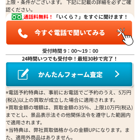
上限・条件がございます。 下記に記載の詳細を必ずご確
認ください。
通話料無料！
「いくら？」をすぐに聞けます！
受付時間 9：00〜19：00
24時間いつでも受付中！最短30秒で完了！
K18 ルビー・ダイヤモンド ブローチ
K18 ルビー・
R5.27・D0.6ct
バングル 5.74・D
参考買取価格
参考買取価格
219,000
円
199,000
円
※電話予約特典は、事前にお電話でご予約のうえ、5万円
2026年7月10日時点
2026年4月10日
(税込)以上の買取が成立した場合に適用されます。
※買取金額の増額は、買取金額の35％、上限10万円(税込)
までとし、景品表示法その他関係法令を遵守した範囲内
で適用されます。
※当特典は、弊社買取価格からの金額UPになります。ま
た、適用外商品はありません。