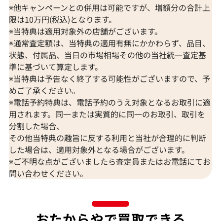
※他キャンペーンとの併用は可能ですが、増額分の合計上
限は10万円(税込)となります。
※当特典は適用対象外の店舗がございます。
※通常査定額は、当特典の適用有無にかかわらず、品目、
状態、付属品、当日の市場相場その他の当社統一査定基
準に基づいて算定します。
※当特典は予告なく終了する可能性がございますので、予
めご了承ください。
K18WG サンゴ・ダイヤモンド 2.14・
K18WG ルビー
※電話予約特典は、電話予約のうえ対象となるお取引に適
D0.36ct
アス/イヤリング R0
用されます。同一または実質的に同一のお取引、取引を
D0.53ct
分割した場合、
参考買取価格
参考買取価格
その他当特典の趣旨に反する利用と当社が合理的に判断
107,000
円
71,000
円
した場合は、適用対象外となる場合がございます。
2026年5月10日時点
2025年10月10
※ご不明な点がございましたら査定員またはお電話にてお
問い合わせください。
おたからやで買取できる