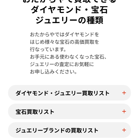
ダイヤモンド・宝石
ジュエリーの種類
おたからやではダイヤモンドを
はじめ様々な宝石の高価買取を
行なっています。
お手元にある使わなくなった宝石、
Pt900/Pt850 ルビー・ダイヤモンド ピア
Pt･Pm900 
ジュエリーの査定にお気軽に
ス/イヤリング R.26・R0.25・D0.4・
イヤリング 0.61・
お申し込みください。
D0.4ct
参考買取価格
参考買取価格
59,000
円
55,000
円
ダイヤモンド・ジュエリー買取リスト
2026年4月10日時点
2025年10月10
宝石買取リスト
ジュエリーブランドの買取リスト