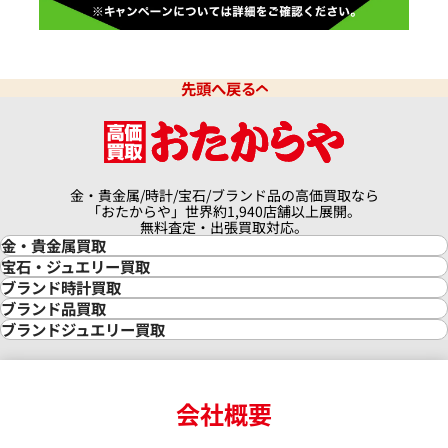
先頭へ戻る
金・貴金属/時計/宝石/ブランド品の高価買取なら
「おたからや」世界約1,940店舗以上展開。
無料査定・出張買取対応。
金・貴金属買取
金買取
宝石・ジュエリー買取
金の相場価格情報
宝石・ジュエリー買取
ブランド時計買取
金の参考買取価格一覧
ダイヤモンド買取
時計買取
ブランド品買取
インゴット買取
ダイヤモンド・宝石の参考価格一覧
ロレックス買取
ブランド買取
ブランドジュエリー買取
インゴットの相場価格情報
リング・結婚指輪買取
ロレックス デイトナ買取
ルイ・ヴィトン買取
カルティエ買取
24金買取
エメラルド買取
ロレックス サブマリーナー買取
ルイ・ヴィトン買取の参考価格一覧
ティファニー買取
24金の相場価格情報
サファイア買取
ロレックス GMTマスター買取
エルメス買取
ブルガリ買取
18金買取
ルビー買取
ロレックス エクスプローラー買取
会社概要
エルメス バーキン買取
ヴァンクリーフ＆アーペル買取
18金の相場価格情報
ヒスイ買取
ロレックス デイトジャスト買取
エルメス ケリー買取
ハリーウィンストン買取
金のアクセサリー買取
オパール買取
ロレックス 買取の参考価格一覧