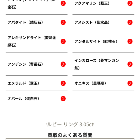
アクアマリン（藍玉）
宝石）
アパタイト（燐灰石）
アメシスト（紫水晶）
アレキサンドライト（変彩金
アンダルサイト（紅柱石）
緑石）
インカローズ（菱マンガン
アンデシン（曹長石）
鉱）
エメラルド（翠玉）
オニキス（黒瑪瑙）
オパール（蛋白石）
ルビー リング 3.05ct
買取のよくある質問