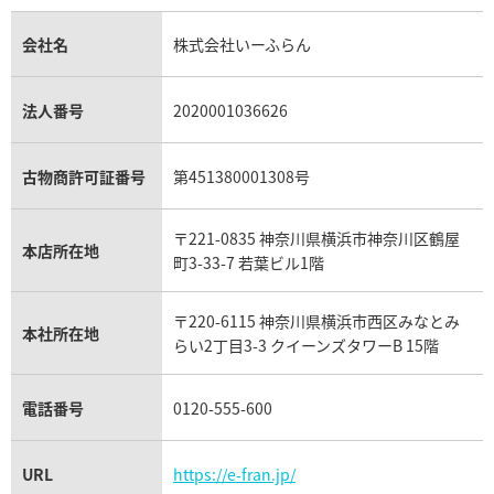
エルメス買取の参考価格一覧
クロムハーツ買取
金貨買取
トパーズ買取
パテック フィリップ買取
シャネル買取
フレッド買取
貴金属買取
タンザナイト買取
パテック フィリップノーチラス買取
シャネル マトラッセ買取
ショーメ買取
会社名
株式会社いーふらん
プラチナ買取
アメジスト買取
オーデマ ピゲ買取
シャネル買取の参考価格一覧
ショパール買取
銀・シルバー買取
パライバトルマリン買取
オーデマ ピゲ ロイヤルオーク買取
ディオール買取
タサキ買取
パラジウム買取
キャッツアイ買取
ヴァシュロン・コンスタンタン買取
セリーヌ買取
法人番号
2020001036626
ダミアーニ買取
アレキサンドライト買取
A.ランゲ&ゾーネ買取
フェンディ買取
ピアジェ買取
ガーネット買取
ブレゲ買取
グッチ買取
ブシュロン買取
アクアマリン買取
オメガ買取
プラダ買取
古物商許可証番号
第451380001308号
モーブッサン買取
ウブロ買取
ミキモト買取
IWC買取
グラフ買取
〒221-0835 神奈川県横浜市神奈川区鶴屋
カルティエ買取
本店所在地
フランク ミュラー買取
町3-33-7 若葉ビル1階
リシャール・ミル買取
タグ・ホイヤー買取
〒220-6115 神奈川県横浜市西区みなとみ
パネライ買取
本社所在地
らい2丁目3-3 クイーンズタワーB 15階
チューダー（チュードル）買取
電話番号
0120-555-600
URL
https://e-fran.jp/