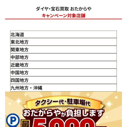
ダイヤ・宝石買取 おたからや
キャンペーン対象店舗
北海道
東北地方
青森県
関東地方
岩手県
東京都
中部地方
宮城県
神奈川県
新潟県
近畿地方
秋田県
埼玉県
富山県
三重県
中国地方
山形県
千葉県
石川県
滋賀県
鳥取県
四国地方
福島県
茨城県
山梨県
京都府
島根県
徳島県
九州地方・沖縄
栃木県
長野県
大阪府
岡山県
香川県
福岡県
群馬県
岐阜県
兵庫県
広島県
愛媛県
佐賀県
静岡県
奈良県
山口県
長崎県
愛知県
和歌山県
熊本県
大分県