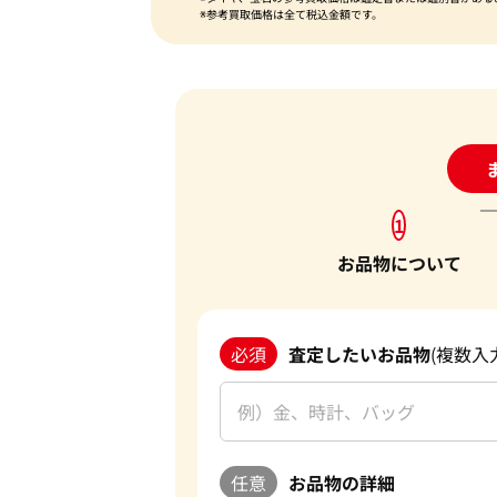
※参考買取価格は全て税込金額です。
24
1
お品物について
必須
査定したいお品物
(複数入
任意
お品物の詳細