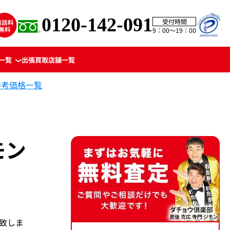
0120-142-091
受付時間
9：00〜19：00
一覧
出張買取
店舗一覧
参考価格一覧
モン
動致しま