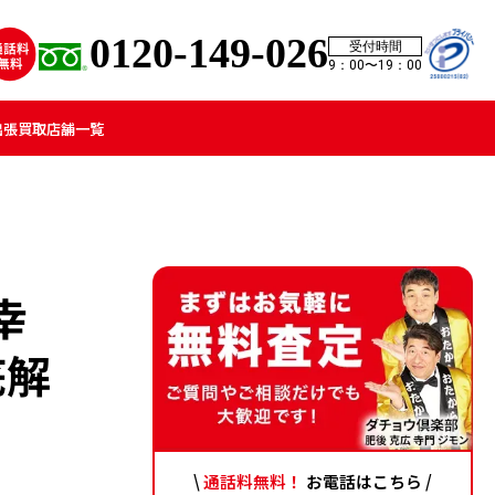
0120-149-026
受付時間
9：00〜19：00
出張買取
店舗一覧
幸
底解
\
通話料無料！
お電話はこちら /