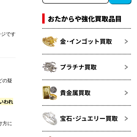
おたからや強化買取品目
ージです
金･インゴット買取
プラチナ買取
どの疑
貴金属買取
もいわれ
宝石･ジュエリー買取
け方に