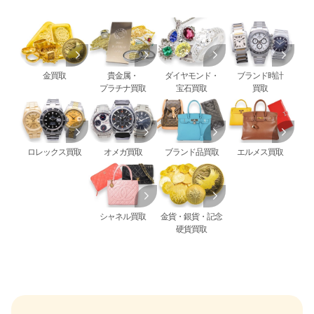
金買取
貴金属・
ダイヤモンド・
ブランド時計
プラチナ買取
宝石買取
買取
ロレックス買取
オメガ買取
ブランド品買取
エルメス買取
シャネル買取
金貨・銀貨・記念
硬貨買取