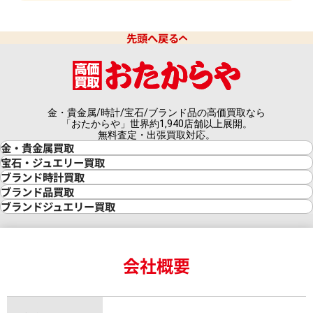
先頭へ戻る
金・貴金属/時計/宝石/ブランド品の高価買取なら
「おたからや」世界約1,940店舗以上展開。
無料査定・出張買取対応。
金・貴金属買取
金買取
宝石・ジュエリー買取
金の相場価格情報
宝石・ジュエリー買取
ブランド時計買取
金の参考買取価格一覧
ダイヤモンド買取
時計買取
ブランド品買取
インゴット買取
ダイヤモンド・宝石の参考価格一覧
ロレックス買取
ブランド買取
ブランドジュエリー買取
インゴットの相場価格情報
リング・結婚指輪買取
ロレックス デイトナ買取
ルイ・ヴィトン買取
カルティエ買取
24金買取
エメラルド買取
ロレックス サブマリーナー買取
ルイ・ヴィトン買取の参考価格一覧
ティファニー買取
24金の相場価格情報
サファイア買取
ロレックス GMTマスター買取
エルメス買取
ブルガリ買取
18金買取
ルビー買取
ロレックス エクスプローラー買取
会社概要
エルメス バーキン買取
ヴァンクリーフ＆アーペル買取
18金の相場価格情報
ヒスイ買取
ロレックス デイトジャスト買取
エルメス ケリー買取
ハリーウィンストン買取
金のアクセサリー買取
オパール買取
ロレックス 買取の参考価格一覧
エルメス買取の参考価格一覧
クロムハーツ買取
金貨買取
トパーズ買取
パテック フィリップ買取
シャネル買取
フレッド買取