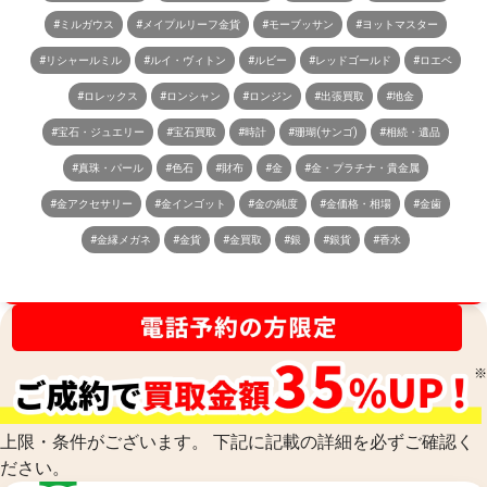
#ミルガウス
#メイプルリーフ金貨
#モーブッサン
#ヨットマスター
#リシャールミル
#ルイ・ヴィトン
#ルビー
#レッドゴールド
#ロエベ
#ロレックス
#ロンシャン
#ロンジン
#出張買取
#地金
#宝石・ジュエリー
#宝石買取
#時計
#珊瑚(サンゴ)
#相続・遺品
#真珠・パール
#色石
#財布
#金
#金・プラチナ・貴金属
#金アクセサリー
#金インゴット
#金の純度
#金価格・相場
#金歯
#金縁メガネ
#金貨
#金買取
#銀
#銀貨
#香水
買取金額最高値に挑戦中！
上限・条件がございます。 下記に記載の詳細を必ずご確認く
ださい。