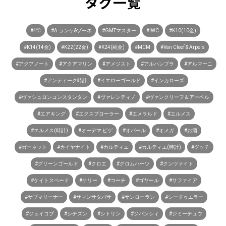
タグ一覧
#4℃
#A.ランゲ&ゾーネ
#GMTマスター
#IWC
#K10(10金)
#K14(14金)
#K22(22金)
#K24(純金)
#MCM
#Van Cleef & Arpels
#アクアノート
#アクアマリン
#アメジスト
#アルハンブラ
#アルマーニ
#アンティーク時計
#イエローゴールド
#インカローズ
#ヴァシュロンコンスタンタン
#ヴァレンティノ
#ヴァンクリーフ＆アーペル
#エアキング
#エクスプローラー
#エメラルド
#エルメス
#エルメス(時計)
#オーデマ ピゲ
#オパール
#オメガ
#お酒
#ガーネット
#カイヤナイト
#カルティエ
#カルティエ(時計)
#グッチ
#グリーンゴールド
#クロエ
#クロムハーツ
#クンツァイト
#ケイトスペード
#ケリー
#コーチ
#ゴヤール
#サファイア
#サブマリーナー
#サマンサタバサ
#サンローラン
#シードゥエラー
#ジェイコブ
#シチズン
#シトリン
#ジバンシィ
#ジミーチュウ