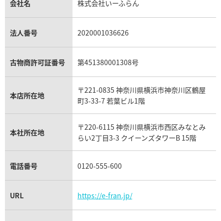
貴金属買取
タンザナイト買取
パテック フィリップノーチラス買取
シャネル マトラッセ買取
ショーメ買取
会社名
株式会社いーふらん
プラチナ買取
アメジスト買取
オーデマ ピゲ買取
シャネル買取の参考価格一覧
ショパール買取
銀・シルバー買取
パライバトルマリン買取
オーデマ ピゲ ロイヤルオーク買取
ディオール買取
タサキ買取
パラジウム買取
キャッツアイ買取
ヴァシュロン・コンスタンタン買取
セリーヌ買取
法人番号
2020001036626
ダミアーニ買取
アレキサンドライト買取
A.ランゲ&ゾーネ買取
フェンディ買取
ピアジェ買取
ガーネット買取
ブレゲ買取
グッチ買取
ブシュロン買取
アクアマリン買取
オメガ買取
プラダ買取
古物商許可証番号
第451380001308号
モーブッサン買取
ウブロ買取
ミキモト買取
IWC買取
グラフ買取
〒221-0835 神奈川県横浜市神奈川区鶴屋
カルティエ買取
本店所在地
フランク ミュラー買取
町3-33-7 若葉ビル1階
リシャール・ミル買取
タグ・ホイヤー買取
〒220-6115 神奈川県横浜市西区みなとみ
パネライ買取
本社所在地
らい2丁目3-3 クイーンズタワーB 15階
チューダー（チュードル）買取
電話番号
0120-555-600
URL
https://e-fran.jp/