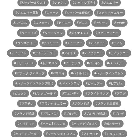
#ジャガールクルト
#シャネル
#シャネル(時計)
#ジュエリー
#ジュエリー買取
#ショーメ
#ショパール(時計)
#スカイドゥエラー
#スピネル
#スフェーン
#セイコー
#ゼニス
#セリーヌ
#その他
#ターコイズ
#ターノグラフ
#ダイヤモンド
#タグ・ホイヤー
#タンザナイト
#チェリーニ
#チューダー
#ディオール
#ティソ
#デイデイト
#デイトジャスト
#デイトナ
#ティファニー
#ティファニー
#トリーバーチ
#トルマリン
#ノーチラス
#バーキン
#バーバリー
#パテック フィリップ
#パネライ
#ハミルトン
#ハリーウィンストン
#ハリーウィンストン(時計)
#バレンシアガ
#ピーカブー
#ピアジェ
#ピコタン
#ピンクゴールド
#フェンディ
#ブライトリング
#プラダ
#プラチナ
#フランクミュラー
#ブランド品
#ブランド品買取
#ブランド時計
#ブランパン
#ブルガリ
#ブルガリ(時計)
#ブレゲ
#ペリドット
#ボーム&メルシェ
#ボッテガヴェネタ
#ポメラート
#ホワイトゴールド
#マークジェイコブス
#マトラッセ
#ミュウミュウ