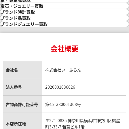
金買取
宝石・ジュエリー買取
金の相場価格情報
宝石・ジュエリー買取
ブランド時計買取
金の参考買取価格一覧
ダイヤモンド買取
時計買取
ブランド品買取
インゴット買取
ダイヤモンド・宝石の参考価格一覧
ロレックス買取
ブランド買取
ブランドジュエリー買取
インゴットの相場価格情報
リング・結婚指輪買取
ロレックス デイトナ買取
ルイ・ヴィトン買取
カルティエ買取
24金買取
エメラルド買取
ロレックス サブマリーナー買取
ルイ・ヴィトン買取の参考価格一覧
ティファニー買取
24金の相場価格情報
サファイア買取
ロレックス GMTマスター買取
エルメス買取
ブルガリ買取
18金買取
ルビー買取
ロレックス エクスプローラー買取
会社概要
エルメス バーキン買取
ヴァンクリーフ＆アーペル買取
18金の相場価格情報
ヒスイ買取
ロレックス デイトジャスト買取
エルメス ケリー買取
ハリーウィンストン買取
金のアクセサリー買取
オパール買取
ロレックス 買取の参考価格一覧
エルメス買取の参考価格一覧
クロムハーツ買取
金貨買取
トパーズ買取
パテック フィリップ買取
シャネル買取
フレッド買取
貴金属買取
タンザナイト買取
パテック フィリップノーチラス買取
シャネル マトラッセ買取
ショーメ買取
会社名
株式会社いーふらん
プラチナ買取
アメジスト買取
オーデマ ピゲ買取
シャネル買取の参考価格一覧
ショパール買取
銀・シルバー買取
パライバトルマリン買取
オーデマ ピゲ ロイヤルオーク買取
ディオール買取
タサキ買取
パラジウム買取
キャッツアイ買取
ヴァシュロン・コンスタンタン買取
セリーヌ買取
法人番号
2020001036626
ダミアーニ買取
アレキサンドライト買取
A.ランゲ&ゾーネ買取
フェンディ買取
ピアジェ買取
ガーネット買取
ブレゲ買取
グッチ買取
ブシュロン買取
アクアマリン買取
オメガ買取
プラダ買取
古物商許可証番号
第451380001308号
モーブッサン買取
ウブロ買取
ミキモト買取
IWC買取
グラフ買取
〒221-0835 神奈川県横浜市神奈川区鶴屋
カルティエ買取
本店所在地
フランク ミュラー買取
町3-33-7 若葉ビル1階