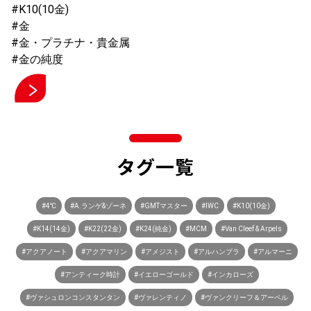
#K10(10金)
#金
#金・プラチナ・貴金属
#金の純度
タグ一覧
#4℃
#A.ランゲ&ゾーネ
#GMTマスター
#IWC
#K10(10金)
#K14(14金)
#K22(22金)
#K24(純金)
#MCM
#Van Cleef & Arpels
#アクアノート
#アクアマリン
#アメジスト
#アルハンブラ
#アルマーニ
#アンティーク時計
#イエローゴールド
#インカローズ
#ヴァシュロンコンスタンタン
#ヴァレンティノ
#ヴァンクリーフ＆アーペル