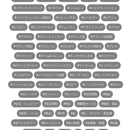
#パテック フィリップ
#パネライ
#ハミルトン
#ハリーウィンストン
#ハリーウィンストン(時計)
#バレンシアガ
#ピーカブー
#ピアジェ
#ピコタン
#ピンクゴールド
#フェンディ
#ブライトリング
#プラダ
#プラチナ
#フランクミュラー
#ブランド品
#ブランド品買取
#ブランド時計
#ブランパン
#ブルガリ
#ブルガリ(時計)
#ブレゲ
#ペリドット
#ボーム&メルシェ
#ボッテガヴェネタ
#ポメラート
#ホワイトゴールド
#マークジェイコブス
#マトラッセ
#ミュウミュウ
#ミルガウス
#メイプルリーフ金貨
#モーブッサン
#ヨットマスター
#リシャールミル
#ルイ・ヴィトン
#ルビー
#レッドゴールド
#ロエベ
#ロレックス
#ロンシャン
#ロンジン
#出張買取
#地金
#宝石・ジュエリー
#宝石買取
#時計
#珊瑚(サンゴ)
#相続・遺品
#真珠・パール
#色石
#財布
#金
#金・プラチナ・貴金属
#金アクセサリー
#金インゴット
#金の純度
#金価格・相場
#金歯