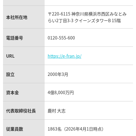
リシャール・ミル買取
タグ・ホイヤー買取
〒220-6115 神奈川県横浜市西区みなとみ
パネライ買取
本社所在地
らい2丁目3-3 クイーンズタワーB 15階
チューダー（チュードル）買取
電話番号
0120-555-600
URL
https://e-fran.jp/
設立
2000年3月
資本金
4億8,000万円
代表取締役社長
鹿村 大志
従業員数
1863名（2026年4月1日時点）