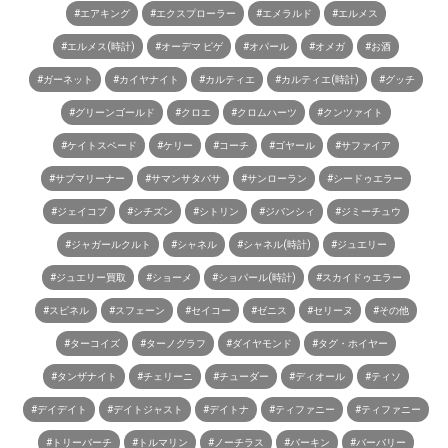
#エアキング
#エクスプローラー
#エメラルド
#エルメス
#エルメス(時計)
#オーデマ ピゲ
#オパール
#オメガ
#お酒
#ガーネット
#カイヤナイト
#カルティエ
#カルティエ(時計)
#グッチ
#グリーンゴールド
#クロエ
#クロムハーツ
#クンツァイト
#ケイトスペード
#ケリー
#コーチ
#ゴヤール
#サファイア
#サブマリーナー
#サマンサタバサ
#サンローラン
#シードゥエラー
#ジェイコブ
#シチズン
#シトリン
#ジバンシィ
#ジミーチュウ
#ジャガールクルト
#シャネル
#シャネル(時計)
#ジュエリー
#ジュエリー買取
#ショーメ
#ショパール(時計)
#スカイドゥエラー
#スピネル
#スフェーン
#セイコー
#ゼニス
#セリーヌ
#その他
#ターコイズ
#ターノグラフ
#ダイヤモンド
#タグ・ホイヤー
#タンザナイト
#チェリーニ
#チューダー
#ディオール
#ティソ
#デイデイト
#デイトジャスト
#デイトナ
#ティファニー
#ティファニー
#トリーバーチ
#トルマリン
#ノーチラス
#バーキン
#バーバリー