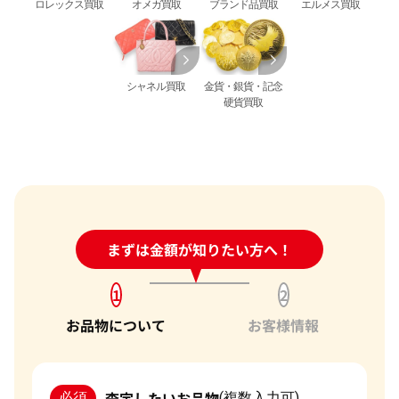
ロレックス買取
オメガ買取
ブランド品買取
エルメス買取
シャネル買取
金貨・銀貨・記念
硬貨買取
24時間受付中!
まずは金額が知りたい方へ！
問い合わせフォーム
1
2
お品物について
お客様情報
査定したいお品物
必須
(複数入力可)