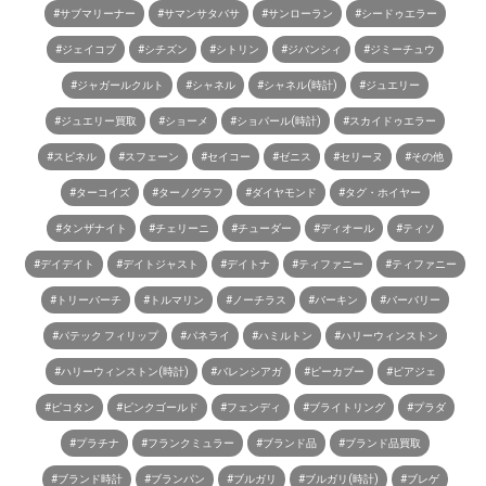
#サブマリーナー
#サマンサタバサ
#サンローラン
#シードゥエラー
#ジェイコブ
#シチズン
#シトリン
#ジバンシィ
#ジミーチュウ
#ジャガールクルト
#シャネル
#シャネル(時計)
#ジュエリー
#ジュエリー買取
#ショーメ
#ショパール(時計)
#スカイドゥエラー
#スピネル
#スフェーン
#セイコー
#ゼニス
#セリーヌ
#その他
#ターコイズ
#ターノグラフ
#ダイヤモンド
#タグ・ホイヤー
#タンザナイト
#チェリーニ
#チューダー
#ディオール
#ティソ
#デイデイト
#デイトジャスト
#デイトナ
#ティファニー
#ティファニー
#トリーバーチ
#トルマリン
#ノーチラス
#バーキン
#バーバリー
#パテック フィリップ
#パネライ
#ハミルトン
#ハリーウィンストン
#ハリーウィンストン(時計)
#バレンシアガ
#ピーカブー
#ピアジェ
#ピコタン
#ピンクゴールド
#フェンディ
#ブライトリング
#プラダ
#プラチナ
#フランクミュラー
#ブランド品
#ブランド品買取
#ブランド時計
#ブランパン
#ブルガリ
#ブルガリ(時計)
#ブレゲ