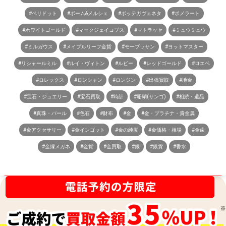
#ペリドット
#ボーム&メルシェ
#ボッテガヴェネタ
#ポメラート
#ホワイトゴールド
#マークジェイコブス
#マトラッセ
#ミュウミュウ
#ミルガウス
#メイプルリーフ金貨
#モーブッサン
#ヨットマスター
#リシャールミル
#ルイ・ヴィトン
#ルビー
#レッドゴールド
#ロエベ
#ロレックス
#ロンシャン
#ロンジン
#出張買取
#地金
#宝石・ジュエリー
#宝石買取
#時計
#珊瑚(サンゴ)
#相続・遺品
#真珠・パール
#色石
#財布
#金
#金・プラチナ・貴金属
#金アクセサリー
#金インゴット
#金の純度
#金価格・相場
#金歯
#金縁メガネ
#金貨
#金買取
#銀
#銀貨
#香水
買取金額最高値に挑戦中！