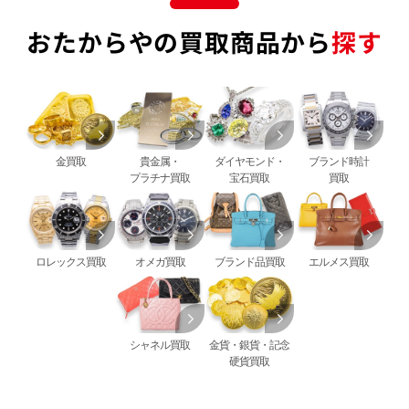
おたからやの買取商品から
探す
金買取
貴金属・
ダイヤモンド・
ブランド時計
プラチナ買取
宝石買取
買取
ロレックス買取
オメガ買取
ブランド品買取
エルメス買取
シャネル買取
金貨・銀貨・記念
硬貨買取