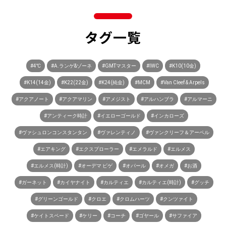
タグ一覧
#4℃
#A.ランゲ&ゾーネ
#GMTマスター
#IWC
#K10(10金)
#K14(14金)
#K22(22金)
#K24(純金)
#MCM
#Van Cleef & Arpels
#アクアノート
#アクアマリン
#アメジスト
#アルハンブラ
#アルマーニ
#アンティーク時計
#イエローゴールド
#インカローズ
#ヴァシュロンコンスタンタン
#ヴァレンティノ
#ヴァンクリーフ＆アーペル
#エアキング
#エクスプローラー
#エメラルド
#エルメス
#エルメス(時計)
#オーデマ ピゲ
#オパール
#オメガ
#お酒
#ガーネット
#カイヤナイト
#カルティエ
#カルティエ(時計)
#グッチ
#グリーンゴールド
#クロエ
#クロムハーツ
#クンツァイト
#ケイトスペード
#ケリー
#コーチ
#ゴヤール
#サファイア