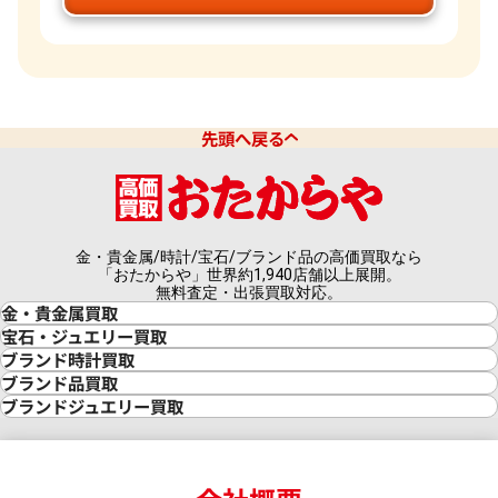
先頭へ戻る
金・貴金属/時計/宝石/ブランド品の高価買取なら
「おたからや」世界約1,940店舗以上展開。
無料査定・出張買取対応。
金・貴金属買取
金買取
宝石・ジュエリー買取
金の相場価格情報
宝石・ジュエリー買取
ブランド時計買取
金の参考買取価格一覧
ダイヤモンド買取
時計買取
ブランド品買取
インゴット買取
ダイヤモンド・宝石の参考価格一覧
ロレックス買取
ブランド買取
ブランドジュエリー買取
インゴットの相場価格情報
リング・結婚指輪買取
ロレックス デイトナ買取
ルイ・ヴィトン買取
カルティエ買取
24金買取
エメラルド買取
ロレックス サブマリーナー買取
ルイ・ヴィトン買取の参考価格一覧
ティファニー買取
24金の相場価格情報
サファイア買取
ロレックス GMTマスター買取
エルメス買取
ブルガリ買取
18金買取
ルビー買取
ロレックス エクスプローラー買取
エルメス バーキン買取
ヴァンクリーフ＆アーペル買取