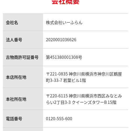
会社概要
18金の相場価格情報
ヒスイ買取
ロレックス デイトジャスト買取
エルメス ケリー買取
ハリーウィンストン買取
金のアクセサリー買取
オパール買取
ロレックス 買取の参考価格一覧
エルメス買取の参考価格一覧
クロムハーツ買取
金貨買取
トパーズ買取
パテック フィリップ買取
シャネル買取
フレッド買取
貴金属買取
タンザナイト買取
パテック フィリップノーチラス買取
シャネル マトラッセ買取
ショーメ買取
会社名
株式会社いーふらん
プラチナ買取
アメジスト買取
オーデマ ピゲ買取
シャネル買取の参考価格一覧
ショパール買取
銀・シルバー買取
パライバトルマリン買取
オーデマ ピゲ ロイヤルオーク買取
ディオール買取
タサキ買取
パラジウム買取
キャッツアイ買取
ヴァシュロン・コンスタンタン買取
セリーヌ買取
法人番号
2020001036626
ダミアーニ買取
アレキサンドライト買取
A.ランゲ&ゾーネ買取
フェンディ買取
ピアジェ買取
ガーネット買取
ブレゲ買取
グッチ買取
ブシュロン買取
アクアマリン買取
オメガ買取
プラダ買取
古物商許可証番号
第451380001308号
モーブッサン買取
ウブロ買取
ミキモト買取
IWC買取
グラフ買取
〒221-0835 神奈川県横浜市神奈川区鶴屋
カルティエ買取
本店所在地
フランク ミュラー買取
町3-33-7 若葉ビル1階
リシャール・ミル買取
タグ・ホイヤー買取
〒220-6115 神奈川県横浜市西区みなとみ
パネライ買取
本社所在地
らい2丁目3-3 クイーンズタワーB 15階
チューダー（チュードル）買取
電話番号
0120-555-600