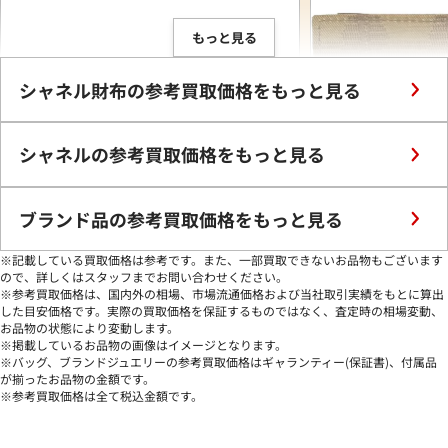
もっと見る
シャネル財布の参考買取価格をもっと見る
シャネルの参考買取価格をもっと見る
ブランド品の参考買取価格をもっと見る
※記載している買取価格は参考です。また、一部買取できないお品物もございます
ので、詳しくはスタッフまでお問い合わせください。
※参考買取価格は、国内外の相場、市場流通価格および当社取引実績をもとに算出
シャネル バタフライカメリア 財布 レザー
シャネル ニュートラベ
した目安価格です。実際の買取価格を保証するものではなく、査定時の相場変動、
お品物の状態により変動します。
参考買取価格
参考買取価格
※掲載しているお品物の画像はイメージとなります。
27,000
25,000
円
円
※バッグ、ブランドジュエリーの参考買取価格はギャランティー(保証書)、付属品
が揃ったお品物の金額です。
2026年6月3日時点
2026年6月3日時点
※参考買取価格は全て税込金額です。