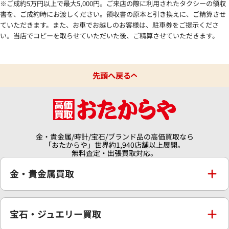
※ご成約5万円以上で最大5,000円。ご来店の際に利用されたタクシーの領収
書を、ご成約時にお渡しください。領収書の原本と引き換えに、ご精算させ
大分県
ていただきます。また、お車でお越しのお客様は、駐車券をご提示くださ
い。当店でコピーを取らせていただいた後、ご精算させていただきます。
宮崎県
先頭へ戻る
鹿児島県
金・貴金属/時計/宝石/ブランド品の高価買取なら
「おたからや」世界約1,940店舗以上展開。
無料査定・出張買取対応。
金・貴金属買取
金買取
宝石・ジュエリー買取