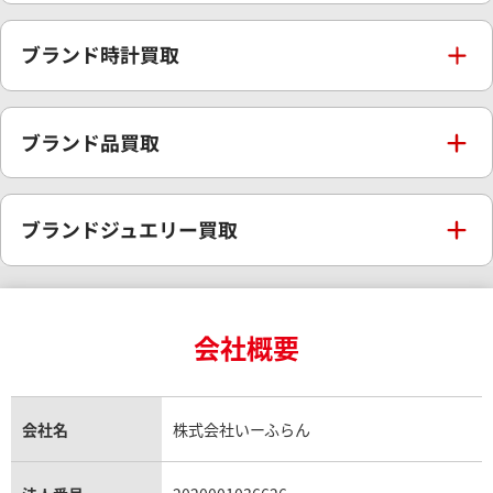
金の相場価格情報
宝石・ジュエリー買取
ブランド時計買取
金の参考買取価格一覧
ダイヤモンド買取
時計買取
ブランド品買取
インゴット買取
ダイヤモンド・宝石の参考価格一覧
ロレックス買取
ブランド買取
ブランドジュエリー買取
インゴットの相場価格情報
リング・結婚指輪買取
ロレックス デイトナ買取
ルイ・ヴィトン買取
カルティエ買取
24金買取
エメラルド買取
ロレックス サブマリーナー買取
会社概要
ルイ・ヴィトン買取の参考価格一覧
ティファニー買取
24金の相場価格情報
サファイア買取
ロレックス GMTマスター買取
エルメス買取
会社名
株式会社いーふらん
ブルガリ買取
18金買取
ルビー買取
ロレックス エクスプローラー買取