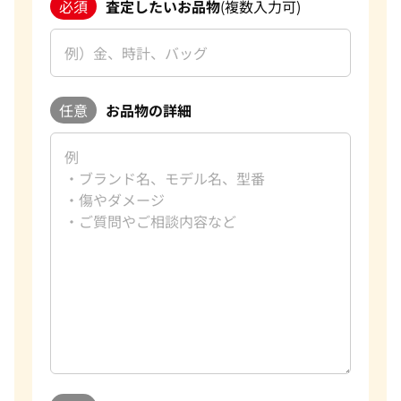
必須
査定したいお品物
(複数入力可)
任意
お品物の詳細