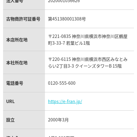
エルメス バーキン買取
法人番号
2020001036626
ヴァンクリーフ＆アーペル買取
18金の相場価格情報
ヒスイ買取
ロレックス デイトジャスト買取
古物商許可証番号
第451380001308号
エルメス ケリー買取
ハリーウィンストン買取
金のアクセサリー買取
オパール買取
ロレックス 買取の参考価格一覧
〒221-0835 神奈川県横浜市神奈川区鶴屋
本店所在地
エルメス買取の参考価格一覧
町3-33-7 若葉ビル1階
クロムハーツ買取
金貨買取
トパーズ買取
パテック フィリップ買取
〒220-6115 神奈川県横浜市西区みなとみ
シャネル買取
本社所在地
フレッド買取
らい2丁目3-3 クイーンズタワーB 15階
貴金属買取
タンザナイト買取
パテック フィリップノーチラス買取
シャネル マトラッセ買取
電話番号
0120-555-600
ショーメ買取
プラチナ買取
アメジスト買取
オーデマ ピゲ買取
シャネル買取の参考価格一覧
URL
https://e-fran.jp/
ショパール買取
銀・シルバー買取
パライバトルマリン買取
オーデマ ピゲ ロイヤルオーク買取
ディオール買取
設立
2000年3月
タサキ買取
パラジウム買取
キャッツアイ買取
ヴァシュロン・コンスタンタン買取