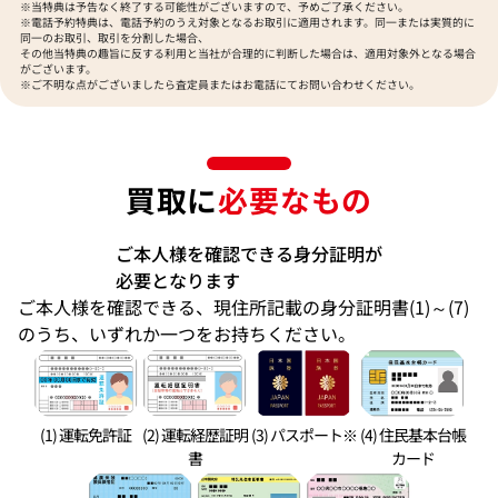
※当特典は予告なく終了する可能性がございますので、予めご了承ください。
※電話予約特典は、電話予約のうえ対象となるお取引に適用されます。同一または実質的に
同一のお取引、取引を分割した場合、
その他当特典の趣旨に反する利用と当社が合理的に判断した場合は、適用対象外となる場合
がございます。
※ご不明な点がございましたら査定員またはお電話にてお問い合わせください。
買取に
必要なもの
ご本人様を確認できる身分証明が
必要となります
ご本人様を確認できる、現住所記載の身分証明書(1)～(7)
のうち、いずれか一つをお持ちください。
(1) 運転免許証
(2) 運転経歴証明
(3) パスポート※
(4) 住民基本台帳
書
カード