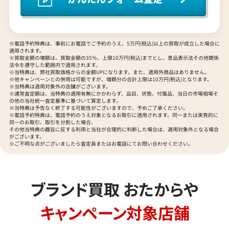
※電話予約特典は、事前にお電話でご予約のうえ、5万円(税込)以上の買取が成立した場合に
適用されます。
※買取金額の増額は、買取金額の35％、上限10万円(税込)までとし、景品表示法その他関係
法令を遵守した範囲内で適用されます。
※当特典は、弊社買取価格からの金額UPになります。また、適用外商品はありません。
※他キャンペーンとの併用は可能ですが、増額分の合計上限は10万円(税込)となります。
※当特典は適用対象外の店舗がございます。
※通常査定額は、当特典の適用有無にかかわらず、品目、状態、付属品、当日の市場相場そ
の他の当社統一査定基準に基づいて算定します。
※当特典は予告なく終了する可能性がございますので、予めご了承ください。
※電話予約特典は、電話予約のうえ対象となるお取引に適用されます。同一または実質的に
同一のお取引、取引を分割した場合、
その他当特典の趣旨に反する利用と当社が合理的に判断した場合は、適用対象外となる場合
がございます。
※ご不明な点がございましたら査定員またはお電話にてお問い合わせください。
ブランド買取 おたからや
キャンペーン対象店舗