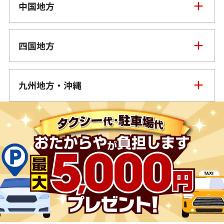
中国地方
山形県
千葉県
石川県
滋賀県
鳥取県
福島県
四国地方
茨城県
山梨県
京都府
島根県
徳島県
栃木県
九州地方・沖縄
長野県
大阪府
岡山県
香川県
群馬県
福岡県
岐阜県
兵庫県
広島県
愛媛県
佐賀県
静岡県
奈良県
山口県
長崎県
愛知県
和歌山県
熊本県