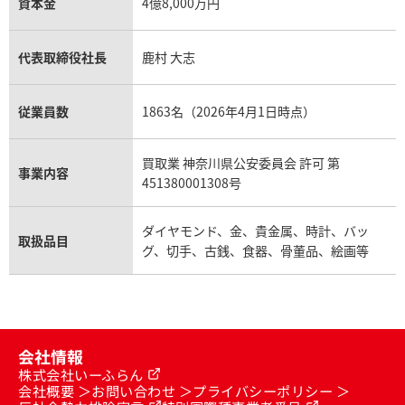
資本金
4億8,000万円
セリーヌ買取
ダミアーニ買取
アレキサンドライト買取
A.ランゲ&ゾーネ買取
代表取締役社長
鹿村 大志
フェンディ買取
ピアジェ買取
ガーネット買取
ブレゲ買取
従業員数
1863名（2026年4月1日時点）
グッチ買取
ブシュロン買取
アクアマリン買取
買取業 神奈川県公安委員会 許可 第
オメガ買取
事業内容
プラダ買取
451380001308号
モーブッサン買取
ウブロ買取
ダイヤモンド、金、貴金属、時計、バッ
取扱品目
グ、切手、古銭、食器、骨董品、絵画等
ミキモト買取
IWC買取
グラフ買取
カルティエ買取
会社情報
株式会社いーふらん
会社概要
お問い合わせ
プライバシーポリシー
フランク ミュラー買取