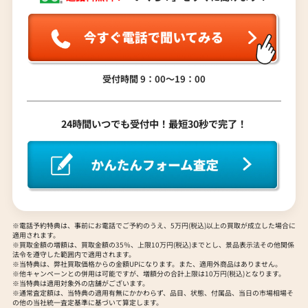
売却するか悩んでいるのですが、査定だけお
ラ行
願いできますか？
ワ行
受付時間 9：00〜19：00
1点からでも査定できますか？
24時間いつでも受付中！最短30秒で完了！
※電話予約特典は、事前にお電話でご予約のうえ、5万円(税込)以上の買取が成立した場合に
適用されます。
※買取金額の増額は、買取金額の35％、上限10万円(税込)までとし、景品表示法その他関係
法令を遵守した範囲内で適用されます。
※当特典は、弊社買取価格からの金額UPになります。また、適用外商品はありません。
※他キャンペーンとの併用は可能ですが、増額分の合計上限は10万円(税込)となります。
※当特典は適用対象外の店舗がございます。
※通常査定額は、当特典の適用有無にかかわらず、品目、状態、付属品、当日の市場相場そ
の他の当社統一査定基準に基づいて算定します。