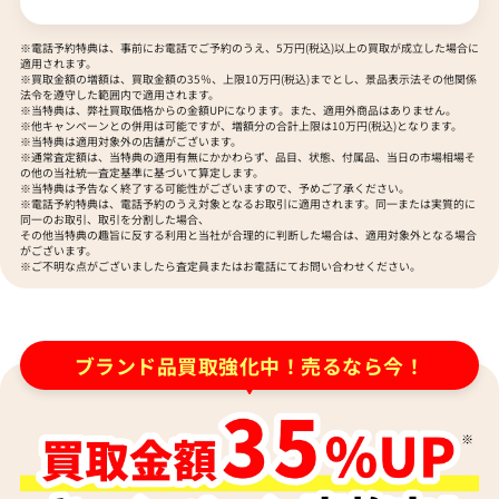
※電話予約特典は、事前にお電話でご予約のうえ、5万円(税込)以上の買取が成立した場合に
適用されます。
※買取金額の増額は、買取金額の35％、上限10万円(税込)までとし、景品表示法その他関係
法令を遵守した範囲内で適用されます。
※当特典は、弊社買取価格からの金額UPになります。また、適用外商品はありません。
※他キャンペーンとの併用は可能ですが、増額分の合計上限は10万円(税込)となります。
※当特典は適用対象外の店舗がございます。
※通常査定額は、当特典の適用有無にかかわらず、品目、状態、付属品、当日の市場相場そ
の他の当社統一査定基準に基づいて算定します。
※当特典は予告なく終了する可能性がございますので、予めご了承ください。
※電話予約特典は、電話予約のうえ対象となるお取引に適用されます。同一または実質的に
シャネル バタフライカメリア 財布 レザー
シャネル ココボタン 
同一のお取引、取引を分割した場合、
その他当特典の趣旨に反する利用と当社が合理的に判断した場合は、適用対象外となる場合
参考買取価格
参考買取価格
がございます。
※ご不明な点がございましたら査定員またはお電話にてお問い合わせください。
8,000
6,000
円
円
2026年6月28日時点
2025年10月3日時点
ブランド品買取強化中！売るなら今！