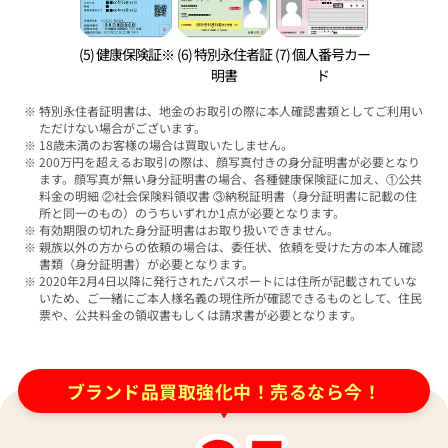
(5) 健康保険証※
(6) 特別永住者証
(7) 個人番号カー
明書
ド
特別永住者証明書は、地金のお取引の際に本人確認書類としてご利用い
ただけない場合がございます。
18歳未満のお客様の場合は買取いたしません。
200万円を超えるお取引の際は、顔写真付きの身分証明書が必要となり
ます。顔写真が無い身分証明書の場合、各種健康保険証に加え、①公共
料金の明細 ②社会保険料領収書 ③納税証明書（身分証明書に記載の住
所と同一のもの）のうちいずれか1点が必要となります。
有効期限の切れた身分証明書はお取り扱いできません。
親族以外の方からの依頼の場合は、委任状、依頼を受けた方の本人確認
書類（身分証明書）が必要となります。
2020年2月4日以降に発行されたパスポートには住所が記載されていな
いため、ご一緒にご本人様名義の現住所が確認できるものとして、住民
票や、公共料金の領収書もしくは請求書が必要となります。
ブランド品買取強化中！売るなら今！