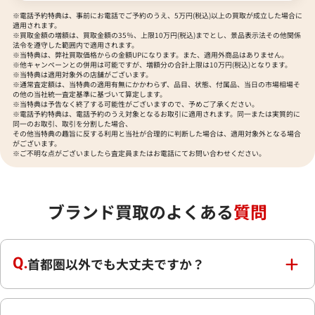
※電話予約特典は、事前にお電話でご予約のうえ、5万円(税込)以上の買取が成立した場合に
適用されます。
※買取金額の増額は、買取金額の35％、上限10万円(税込)までとし、景品表示法その他関係
法令を遵守した範囲内で適用されます。
※当特典は、弊社買取価格からの金額UPになります。また、適用外商品はありません。
※他キャンペーンとの併用は可能ですが、増額分の合計上限は10万円(税込)となります。
※当特典は適用対象外の店舗がございます。
※通常査定額は、当特典の適用有無にかかわらず、品目、状態、付属品、当日の市場相場そ
の他の当社統一査定基準に基づいて算定します。
※当特典は予告なく終了する可能性がございますので、予めご了承ください。
※電話予約特典は、電話予約のうえ対象となるお取引に適用されます。同一または実質的に
同一のお取引、取引を分割した場合、
その他当特典の趣旨に反する利用と当社が合理的に判断した場合は、適用対象外となる場合
がございます。
※ご不明な点がございましたら査定員またはお電話にてお問い合わせください。
ブランド買取のよくある
質問
首都圏以外でも大丈夫ですか？