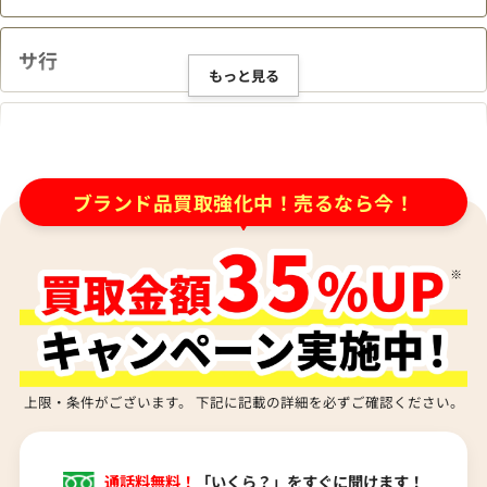
ジュエリーやバッグなどのヴィンテージ品は
サ行
もっと見る
買取可能ですか？
タ行
キズや汚れがあるが、クリーニング後に持ち
ブランド品買取強化中！売るなら今！
込んだ方が良いですか？
ナ行
ハ行
査定金額はどのように決まりますか？
マ行
電話での査定金額と、買取金額が変わること
上限・条件がございます。 下記に記載の詳細を必ずご確認ください。
はありますか？
ヤ行
通話料無料！
「いくら？」をすぐに聞けます！