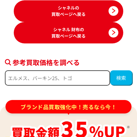
シャネルの
買取ページへ戻る
シャネル 財布の
買取ページへ戻る
参考買取価格を調べる
シャネル カメリア 財布 パテントレザー
シャネル アイコン 財
ッチ ホースヘア
参考買取価格
参考買取価格
24,000
20,000
円
円
ブランド品買取強化中！売るなら今！
2026年5月17日時点
2026年6月3日時点