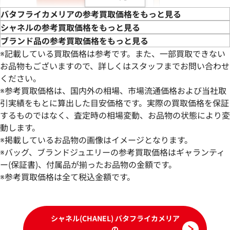
バタフライカメリアの参考買取価格をもっと見る
シャネルの参考買取価格をもっと見る
ブランド品の参考買取価格をもっと見る
※記載している買取価格は参考です。また、一部買取できない
お品物もございますので、詳しくはスタッフまでお問い合わせ
ください。
※参考買取価格は、国内外の相場、市場流通価格および当社取
引実績をもとに算出した目安価格です。実際の買取価格を保証
するものではなく、査定時の相場変動、お品物の状態により変
動します。
シャネル バタフライカメリア 財布 レザー
シャネル バタフラ
※掲載しているお品物の画像はイメージとなります。
参考買取価格
参考買取価格
※バッグ、ブランドジュエリーの参考買取価格はギャランティ
8,000
ー(保証書)、付属品が揃ったお品物の金額です。
円
6,000
円
2026年6月28日時点
2026年4月3日時点
※参考買取価格は全て税込金額です。
シャネル(CHANEL) バタフライカメリア
の