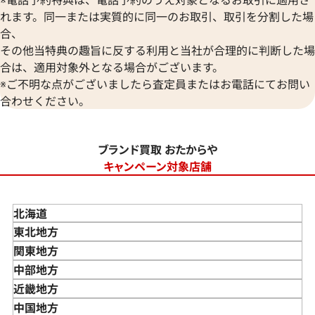
れます。同一または実質的に同一のお取引、取引を分割した場
合、
その他当特典の趣旨に反する利用と当社が合理的に判断した場
合は、適用対象外となる場合がございます。
※ご不明な点がございましたら査定員またはお電話にてお問い
合わせください。
ブランド買取 おたからや
キャンペーン対象店舗
北海道
東北地方
青森県
関東地方
岩手県
東京都
中部地方
宮城県
神奈川県
新潟県
近畿地方
秋田県
埼玉県
富山県
三重県
中国地方