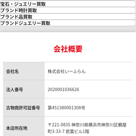
金買取
宝石・ジュエリー買取
金の相場価格情報
宝石・ジュエリー買取
ブランド時計買取
金の参考買取価格一覧
ダイヤモンド買取
時計買取
ブランド品買取
インゴット買取
ダイヤモンド・宝石の参考価格一覧
ロレックス買取
ブランド買取
ブランドジュエリー買取
インゴットの相場価格情報
リング・結婚指輪買取
ロレックス デイトナ買取
ルイ・ヴィトン買取
カルティエ買取
24金買取
エメラルド買取
ロレックス サブマリーナー買取
ルイ・ヴィトン買取の参考価格一覧
ティファニー買取
24金の相場価格情報
サファイア買取
ロレックス GMTマスター買取
エルメス買取
ブルガリ買取
18金買取
ルビー買取
ロレックス エクスプローラー買取
会社概要
エルメス バーキン買取
ヴァンクリーフ＆アーペル買取
18金の相場価格情報
ヒスイ買取
ロレックス デイトジャスト買取
エルメス ケリー買取
ハリーウィンストン買取
金のアクセサリー買取
オパール買取
ロレックス 買取の参考価格一覧
エルメス買取の参考価格一覧
クロムハーツ買取
金貨買取
トパーズ買取
パテック フィリップ買取
シャネル買取
フレッド買取
貴金属買取
タンザナイト買取
パテック フィリップノーチラス買取
シャネル マトラッセ買取
ショーメ買取
会社名
株式会社いーふらん
プラチナ買取
アメジスト買取
オーデマ ピゲ買取
シャネル買取の参考価格一覧
ショパール買取
銀・シルバー買取
パライバトルマリン買取
オーデマ ピゲ ロイヤルオーク買取
ディオール買取
タサキ買取
パラジウム買取
キャッツアイ買取
ヴァシュロン・コンスタンタン買取
セリーヌ買取
法人番号
2020001036626
ダミアーニ買取
アレキサンドライト買取
A.ランゲ&ゾーネ買取
フェンディ買取
ピアジェ買取
ガーネット買取
ブレゲ買取
グッチ買取
ブシュロン買取
アクアマリン買取
オメガ買取
プラダ買取
古物商許可証番号
第451380001308号
モーブッサン買取
ウブロ買取
ミキモト買取
IWC買取
グラフ買取
〒221-0835 神奈川県横浜市神奈川区鶴屋
カルティエ買取
本店所在地
フランク ミュラー買取
町3-33-7 若葉ビル1階