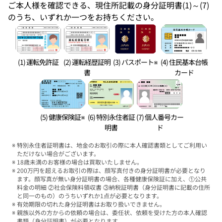
ご本人様を確認できる、現住所記載の身分証明書(1)～(7)
のうち、いずれか一つをお持ちください。
(1) 運転免許証
(2) 運転経歴証明
(3) パスポート※
(4) 住民基本台帳
書
カード
(5) 健康保険証※
(6) 特別永住者証
(7) 個人番号カー
明書
ド
特別永住者証明書は、地金のお取引の際に本人確認書類としてご利用い
ただけない場合がございます。
18歳未満のお客様の場合は買取いたしません。
200万円を超えるお取引の際は、顔写真付きの身分証明書が必要となり
ます。顔写真が無い身分証明書の場合、各種健康保険証に加え、①公共
料金の明細 ②社会保険料領収書 ③納税証明書（身分証明書に記載の住所
と同一のもの）のうちいずれか1点が必要となります。
有効期限の切れた身分証明書はお取り扱いできません。
親族以外の方からの依頼の場合は、委任状、依頼を受けた方の本人確認
書類（身分証明書）が必要となります。