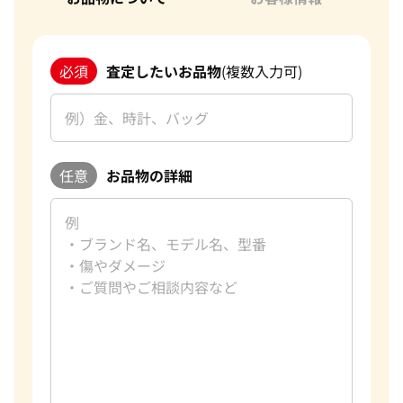
必須
査定したいお品物
(複数入力可)
任意
お品物の詳細