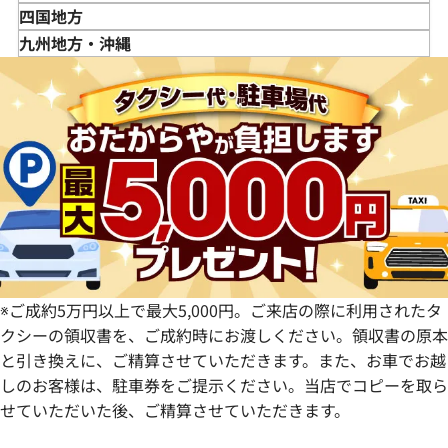
山形県
千葉県
石川県
滋賀県
鳥取県
四国地方
福島県
茨城県
山梨県
京都府
島根県
徳島県
九州地方・沖縄
栃木県
長野県
大阪府
岡山県
香川県
福岡県
群馬県
岐阜県
兵庫県
広島県
愛媛県
佐賀県
静岡県
奈良県
山口県
長崎県
愛知県
和歌山県
熊本県
大分県
宮崎県
鹿児島県
※ご成約5万円以上で最大5,000円。ご来店の際に利用されたタ
クシーの領収書を、ご成約時にお渡しください。領収書の原本
と引き換えに、ご精算させていただきます。また、お車でお越
しのお客様は、駐車券をご提示ください。当店でコピーを取ら
せていただいた後、ご精算させていただきます。