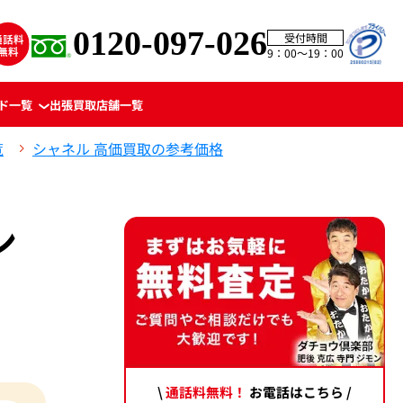
0120-097-026
受付時間
9：00〜19：00
ド一覧
出張買取
店舗一覧
覧
シャネル 高価買取の参考価格
ン
\
通話料無料！
お電話はこちら /