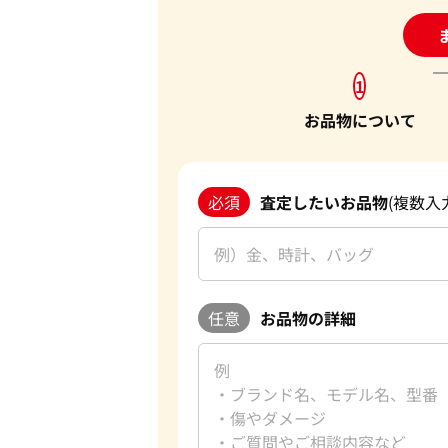
24
1
お品物について
必須
査定したいお品物
(複数入
任意
お品物の詳細