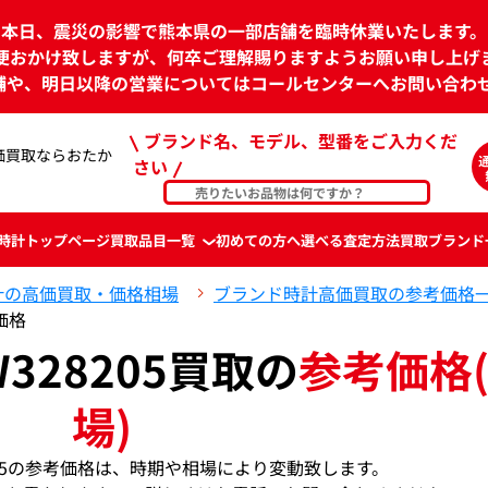
本日、震災の影響で熊本県の一部店舗を臨時休業いたします。
便おかけ致しますが、何卒ご理解賜りますようお願い申し上げ
舗や、明日以降の営業についてはコールセンターへお問い合わ
ブランド名、モデル、型番をご入力くだ
4の高価買取ならおたか
さい
時計
トップページ
買取品目一覧
初めての方へ
選べる査定方法
買取ブランド
計の高価買取・価格相場
ブランド時計高価買取の参考価格
考価格
W328205買取の
参考価格
場)
328205の参考価格は、時期や相場により変動致します。