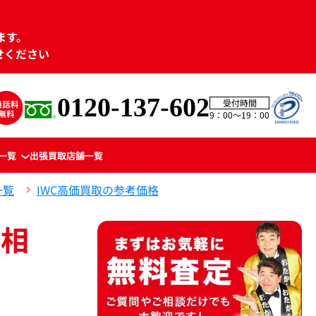
ます。
せください
0120-137-602
受付時間
9：00〜19：00
一覧
出張買取
店舗一覧
一覧
IWC高価買取の参考価格
(相