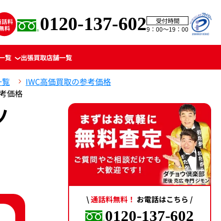
0120-137-602
受付時間
9：00〜19：00
一覧
出張買取
店舗一覧
一覧
IWC高価買取の参考価格
参考価格
ツ
。
\
通話料無料！
お電話はこちら /
0120-137-602