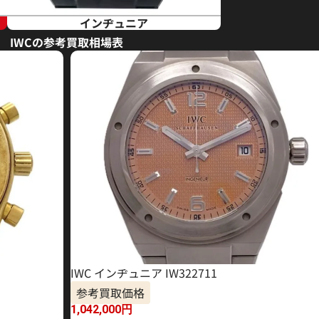
インヂュニア
IWCの参考買取相場表
IWC インヂュニア IW322711
参考買取価格
1,042,000
円