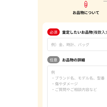
1
お品物について
必須
査定したいお品物
(複数入
任意
お品物の詳細