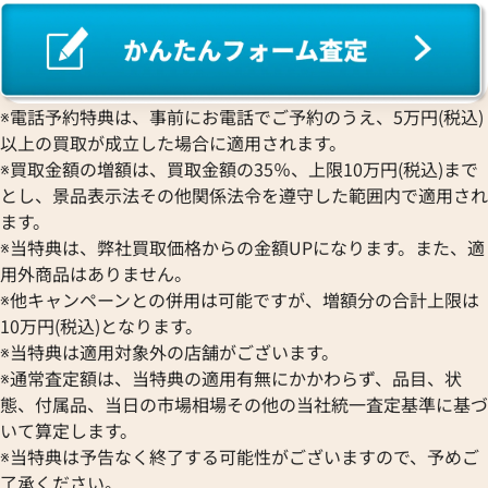
ジラール・ペルゴ
BREITLING
EPOS
コンコルド
Sinn
ブライトリング
エポス
ジン
Blancpain
Hermes
STOWA
ブランパン
エルメス
ストーヴァ
BVLGARI
※電話予約特典は、事前にお電話でご予約のうえ、5万円(税込)
OMEGA
SEIKO
以上の買取が成立した場合に適用されます。
ブルガリ
オメガ
セイコー
Breguet
※買取金額の増額は、買取金額の35％、上限10万円(税込)まで
ORIENT
CENTURY
とし、景品表示法その他関係法令を遵守した範囲内で適用され
ブレゲ
クアタイマー オートマティック
IWC アクアタイマー IW37192
オリエント
センチュリー
BULOVA
ます。
6811
ORIS
ZENITH
※当特典は、弊社買取価格からの金額UPになります。また、適
ブローバ
価格
参考買取価格
オリス
ゼニス
Bell & Ross
用外商品はありません。
Audemars Piguet
373,000
円
※他キャンペーンとの併用は可能ですが、増額分の合計上限は
ベル＆ロス
7月27日時点の参考買取価格です
※2024年6月27日時点の参考
オーデマ ピゲ
BAUME＆MERCIER
10万円(税込)となります。
Vacheron Constantin
※当特典は適用対象外の店舗がございます。
ボーム＆メルシエ
ヴァシュロン・コンスタンタン
BALL Watch
※通常査定額は、当特典の適用有無にかかわらず、品目、状
Van Cleef & Arpels
態、付属品、当日の市場相場その他の当社統一査定基準に基づ
ボール ウォッチ
ヴァンクリーフ＆アーペル
いて算定します。
Versace
※当特典は予告なく終了する可能性がございますので、予めご
ヴェルサーチ
了承ください。