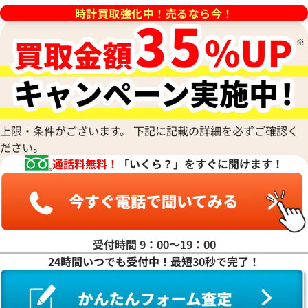
2月27日時点の参考買取価格です
※2026年4月9日時点の参考買
時計買取強化中！売るなら今！
上限・条件がございます。 下記に記載の詳細を必ずご確認く
ださい。
通話料無料！
「いくら？」をすぐに聞けます！
タイマー IW358002
IWC アクアタイマー IW32900
受付時間 9：00〜19：00
価格
参考買取価格
24時間いつでも受付中！最短30秒で完了！
450,000
円
年2月9日時点の参考買取価格です
※2024年1月9日時点の参考買