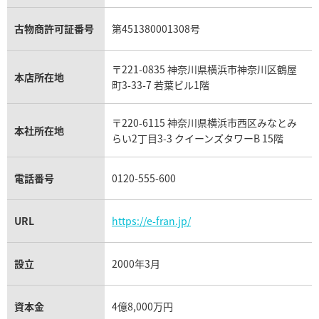
フェンディ買取
ピアジェ買取
ガーネット買取
ブレゲ買取
グッチ買取
ブシュロン買取
アクアマリン買取
オメガ買取
プラダ買取
古物商許可証番号
第451380001308号
モーブッサン買取
ウブロ買取
ミキモト買取
IWC買取
グラフ買取
タイマー IW354805
IWC アクアタイマー IW35480
〒221-0835 神奈川県横浜市神奈川区鶴屋
カルティエ買取
本店所在地
価格
参考買取価格
フランク ミュラー買取
町3-33-7 若葉ビル1階
309,000
円
リシャール・ミル買取
年9月9日時点の参考買取価格です
※2023年9月9日時点の参考買
タグ・ホイヤー買取
〒220-6115 神奈川県横浜市西区みなとみ
パネライ買取
本社所在地
らい2丁目3-3 クイーンズタワーB 15階
チューダー（チュードル）買取
電話番号
0120-555-600
URL
https://e-fran.jp/
設立
2000年3月
資本金
4億8,000万円