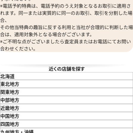
Wempe
※電話予約特典は、電話予約のうえ対象となるお取引に適用さ
ヴェンペ
れます。同一または実質的に同一のお取引、取引を分割した場
合、
その他当特典の趣旨に反する利用と当社が合理的に判断した場
合は、適用対象外となる場合がございます。
※ご不明な点がございましたら査定員またはお電話にてお問い
合わせください。
タイマー IW353804
IWC ポートフィノ IW378303
価格
参考買取価格
365,000
円
近くの店舗を探す
6月27日時点の参考買取価格です
※2024年7月27日時点の参考
北海道
東北地方
青森県
岩手県
宮城県
秋田県
山形県
福島県
関東地方
東京都
神奈川県
埼玉県
千葉県
茨城県
栃木県
群馬県
中部地方
新潟県
富山県
石川県
山梨県
長野県
岐阜県
静岡県
愛知県
近畿地方
三重県
滋賀県
京都府
大阪府
兵庫県
奈良県
和歌山県
中国地方
鳥取県
島根県
岡山県
広島県
山口県
四国地方
徳島県
香川県
愛媛県
九州地方・沖縄