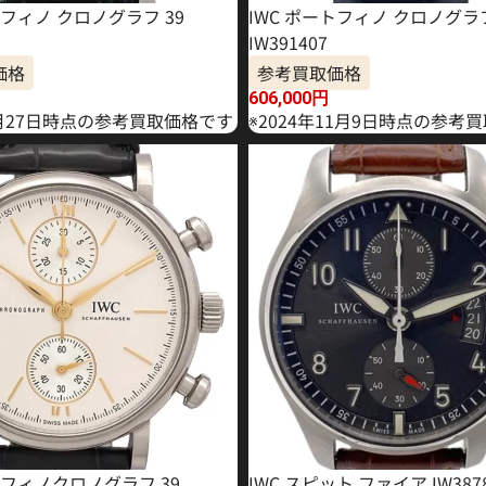
トフィノ クロノグラフ 39
IWC ポートフィノ クロノグラ
IW391407
価格
参考買取価格
606,000
円
6月27日時点の参考買取価格です
※2024年11月9日時点の参考
トフィノクロノグラフ 39
IWC スピット ファイア IW387