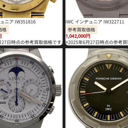
ュニア IW351816
IWC インヂュニア IW322711
価格
参考買取価格
円
1,042,000
円
1月27日時点の参考買取価格です
※2025年6月27日時点の参考