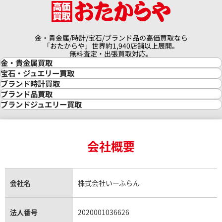
金・貴金属/時計/宝石/ブランド品の高価買取なら
「おたからや」世界約1,940店舗以上展開。
クアタイマー オートマティック
IWC アクアタイマー クロノグ
無料査定・出張買取対応。
金・貴金属買取
6810
IW376702
金買取
宝石・ジュエリー買取
価格
参考買取価格
金の相場価格情報
宝石・ジュエリー買取
ブランド時計買取
341,000
円
金の参考買取価格一覧
ダイヤモンド買取
時計買取
ブランド品買取
9月27日時点の参考買取価格です
※2026年3月27日時点の参考
インゴット買取
ダイヤモンド・宝石の参考価格一覧
ロレックス買取
ブランド買取
ブランドジュエリー買取
インゴットの相場価格情報
リング・結婚指輪買取
ロレックス デイトナ買取
ルイ・ヴィトン買取
カルティエ買取
24金買取
エメラルド買取
ロレックス サブマリーナー買取
ルイ・ヴィトン買取の参考価格一覧
ティファニー買取
24金の相場価格情報
サファイア買取
ロレックス GMTマスター買取
エルメス買取
ブルガリ買取
18金買取
ルビー買取
ロレックス エクスプローラー買取
会社概要
エルメス バーキン買取
ヴァンクリーフ＆アーペル買取
18金の相場価格情報
ヒスイ買取
ロレックス デイトジャスト買取
エルメス ケリー買取
ハリーウィンストン買取
金のアクセサリー買取
オパール買取
ロレックス 買取の参考価格一覧
エルメス買取の参考価格一覧
クロムハーツ買取
金貨買取
トパーズ買取
パテック フィリップ買取
シャネル買取
フレッド買取
貴金属買取
タンザナイト買取
パテック フィリップノーチラス買取
シャネル マトラッセ買取
ショーメ買取
会社名
株式会社いーふらん
プラチナ買取
アメジスト買取
オーデマ ピゲ買取
シャネル買取の参考価格一覧
ショパール買取
銀・シルバー買取
パライバトルマリン買取
オーデマ ピゲ ロイヤルオーク買取
ディオール買取
タサキ買取
パラジウム買取
キャッツアイ買取
ヴァシュロン・コンスタンタン買取
セリーヌ買取
法人番号
2020001036626
ダミアーニ買取
アレキサンドライト買取
A.ランゲ&ゾーネ買取