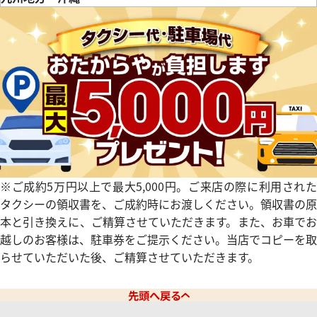
福岡県
佐賀県
長崎県
熊本県
大分県
宮崎県
鹿児島県
タイマー IW354807
IWC ポートフィノ IW378302
参考買取価格
価格
354,000
円
※2024年10月27日時点の参
3月27日時点の参考買取価格です
す
※ご成約5万円以上で最大5,000円。ご来店の際に利用された
タクシーの領収書を、ご成約時にお渡しください。領収書の原
本と引き換えに、ご精算させていただきます。また、お車でお
越しのお客様は、駐車券をご提示ください。当店でコピーを取
らせていただいた後、ご精算させていただきます。
先頭へ戻る