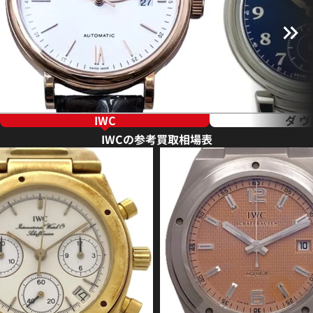
IWC
ダ 
IWCの参考買取相場表