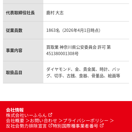
代表取締役社長
鹿村 大志
従業員数
1863名（2026年4月1日時点）
買取業 神奈川県公安委員会 許可 第
事業内容
451380001308号
ダイヤモンド、金、貴金属、時計、バッ
取扱品目
グ、切手、古銭、食器、骨董品、絵画等
会社情報
株式会社いーふらん
会社概要
お問い合わせ
プライバシーポリシー
反社会勢力排除宣言
特別国際種事業者番号