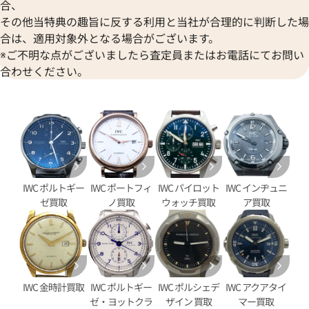
合、
その他当特典の趣旨に反する利用と当社が合理的に判断した場
合は、適用対象外となる場合がございます。
※ご不明な点がございましたら査定員またはお電話にてお問い
合わせください。
タイマー IW376704
IWC ポートフィノ クロノグラ
IWC ポルトギー
IWC ポートフィ
IWC パイロット
IWC インヂュニ
IW391005
ゼ買取
ノ買取
ウォッチ買取
ア買取
価格
参考買取価格
406,000
円
9月27日時点の参考買取価格です
※2023年4月9日時点の参考買
IWC 金時計買取
IWC ポルトギー
IWC ポルシェデ
IWC アクアタイ
ゼ・ヨットクラ
ザイン 買取
マー買取