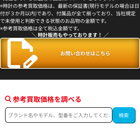
価格
参考買取価格
※時計の参考買取価格は、最新の保証書(現行モデルの場合は日
499,000
円
付が３か月以内)であり、付属品が全て揃っており、当社規定
3月27日時点の参考買取価格です
※2026年5月9日時点の参考買
で未使用と判断できる状態のお品物の金額です。
※参考買取価格は全て税込金額です。
＼ 時計販売もやっております！ ／
お問い合わせはこちら
参考買取価格を調べる
フィノ IW391031
IWC ポートフィノ IW391009
価格
参考買取価格
457,000
円