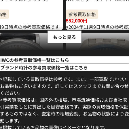
価格
参考買取価格
552,000
円
年6月9日時点の参考買取価格です
※2024年11月9日時点の参考
もっと見る
IWCの参考買取価格一覧はこちら
ブランド時計の参考買取価格一覧はこちら
※記載している買取価格は参考です。また、一部買取できない
お品物もございますので、詳しくはスタッフまでお問い合わせ
ください。
※参考買取価格は、国内外の相場、市場流通価格および当社取
引実績をもとに算出した目安価格です。実際の買取価格を保証
するものではなく、査定時の相場変動、お品物の状態により変
動します。
フィノ IW391031
IWC マークXVIII IW327014
※掲載しているお品物の画像はイメージとなります。