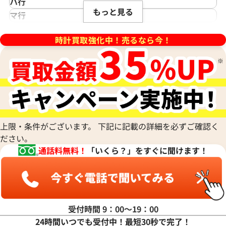
ハ行
アジムース
Gaga Milano
シェルマン
Daniel Roth
もっと見る
ノモス グラスヒュッテ
Hamilton
マ行
ANONIMO
ガガミラノ
CITIZEN
ダニエル・ロート
ハミルトン
MIDO
ラ行
アノーニモ
Quinting
シチズン
TUDOR
Harry Winston
ミドー
時計買取強化中！売るなら今！
RALPH LAUREN
Alain Silberstein
クインティング
CHANEL
チューダー(チュードル)
ハリー・ウィンストン
MAURICE LACROIX
ラルフ ローレン
アラン・シルベスタイン
Cuervo y Sobrinos
シャネル
Tiffany & Co.
Patek Philippe
モーリス・ラクロア
Richard Mille
Armand Nicolet
クエルボ・イ・ソブリノス
Chopard
ティファニー
パテック フィリップ
リシャール・ミル
アルマン・ニコレ
CVSTOS
ショパール
Dior
Panerai
Louis Vuitton
WALTHAM
クストス
CHAUMET
ディオール
パネライ
ルイ・ヴィトン
ウォルサム
Chronoswiss
ショーメ
Parmigiani Fleurier
フィノ IW391008
IWC ポートフィノ IW391002
Luminox
HUBLOT
クロノスイス
Jacob & Co.
パルミジャーニ・フルリエ
ルミノックス
上限・条件がございます。 下記に記載の詳細を必ずご確認く
価格
参考買取価格
ウブロ
GUCCI
ジェイコブ
Piaget
Ressence
ださい。
ETERNA
398,000
円
グッチ
Gerald Genta
ピアジェ
12月9日時点の参考買取価格です
※2024年7月9日時点の参考買
レッセンス
通話料無料！
「いくら？」をすぐに聞けます！
エテルナ
Graham
ジェラルド・ジェンタ
PIERRE KUNZ
ROGER DUBUIS
EDOX
グラハム
Jaeger-LeCoultre
ピエール・クンツ
ロジェ・デュブイ
エドックス
Grand Seiko
ジャガー・ルクルト
FRANCK MULLER
ROLEX
EBERHARD
グランドセイコー
Jaquet Droz
フランク ミュラー
ロレックス
エベラール
CORUM
ジャケ・ドロー
BOUCHERON
受付時間 9：00〜19：00
LONGINES
EBEL
コルム
Girard-Perregaux
ブシュロン
24時間いつでも受付中！最短30秒で完了！
ロンジン
エベル
Concord