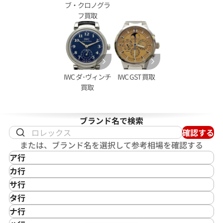
ブ・クロノグラ
フ買取
IWC ダ･ヴィンチ
IWC GST 買取
買取
クアタイマー ガラパゴスアイラン
IWC ポートフィノ 2009-001
ブランド名で検索
05
確認する
または、ブランド名を選択して参考相場を確認する
価格
参考買取価格
ア行
402,000
円
年9月9日時点の参考買取価格です
※2025年11月9日時点の参考
IKEPOD
カ行
アイクポッド
CASIO
サ行
IWC
カシオ
Saint Laurent
タ行
アイダブリューシー
Cartier
サンローラン
TAG Heuer
ナ行
Azimuth
カルティエ
Shellman
タグ・ホイヤー
NOMOS Glashütte