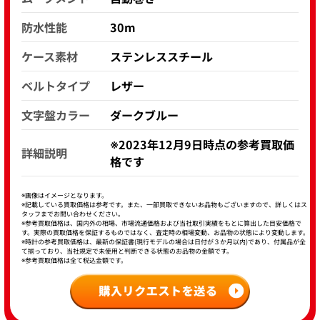
防水性能
30m
ケース素材
ステンレススチール
ベルトタイプ
レザー
文字盤カラー
ダークブルー
※2023年12月9日時点の参考買取価
詳細説明
格です
※画像はイメージとなります。
※記載している買取価格は参考です。また、一部買取できないお品物もございますので、詳しくはス
タッフまでお問い合わせください。
※参考買取価格は、国内外の相場、市場流通価格および当社取引実績をもとに算出した目安価格で
す。実際の買取価格を保証するものではなく、査定時の相場変動、お品物の状態により変動します。
※時計の参考買取価格は、最新の保証書(現行モデルの場合は日付が３か月以内)であり、付属品が全
て揃っており、当社規定で未使用と判断できる状態のお品物の金額です。
※参考買取価格は全て税込金額です。