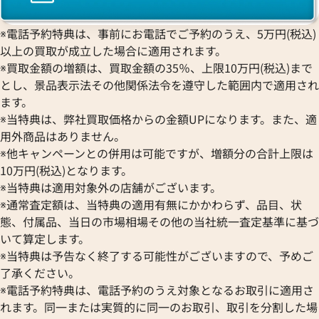
※電話予約特典は、事前にお電話でご予約のうえ、5万円(税込)
以上の買取が成立した場合に適用されます。
※買取金額の増額は、買取金額の35％、上限10万円(税込)まで
とし、景品表示法その他関係法令を遵守した範囲内で適用され
ます。
※当特典は、弊社買取価格からの金額UPになります。また、適
用外商品はありません。
※他キャンペーンとの併用は可能ですが、増額分の合計上限は
10万円(税込)となります。
※当特典は適用対象外の店舗がございます。
※通常査定額は、当特典の適用有無にかかわらず、品目、状
フィノ クロノ IW391006
IWC ポートフィノ IW391010
態、付属品、当日の市場相場その他の当社統一査定基準に基づ
価格
参考買取価格
いて算定します。
422,000
円
※当特典は予告なく終了する可能性がございますので、予めご
8月27日時点の参考買取価格です
※2026年1月9日時点の参考買
了承ください。
※電話予約特典は、電話予約のうえ対象となるお取引に適用さ
れます。同一または実質的に同一のお取引、取引を分割した場