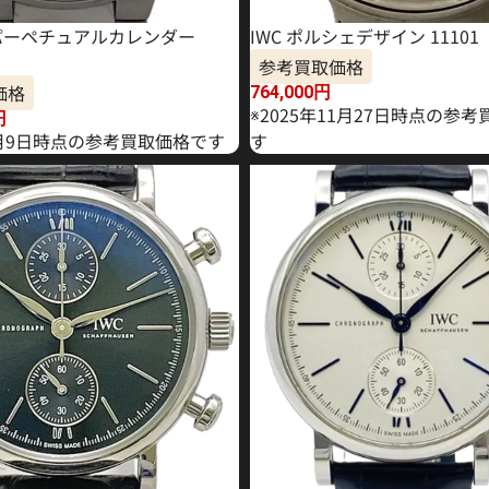
T パーペチュアルカレンダー
IWC ポルシェデザイン 11101
参考買取価格
価格
764,000
円
※2025年11月27日時点の参
円
年2月9日時点の参考買取価格です
す