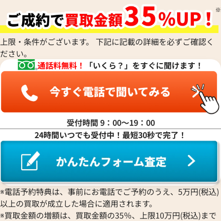
上限・条件がございます。 下記に記載の詳細を必ずご確認く
ださい。
通話料無料！
「いくら？」をすぐに聞けます！
受付時間 9：00〜19：00
タイマー IW358002
IWC アクアタイマー IW32900
24時間いつでも受付中！最短30秒で完了！
価格
参考買取価格
450,000
円
年2月9日時点の参考買取価格です
※2024年1月9日時点の参考買
※電話予約特典は、事前にお電話でご予約のうえ、5万円(税込)
以上の買取が成立した場合に適用されます。
※買取金額の増額は、買取金額の35％、上限10万円(税込)まで