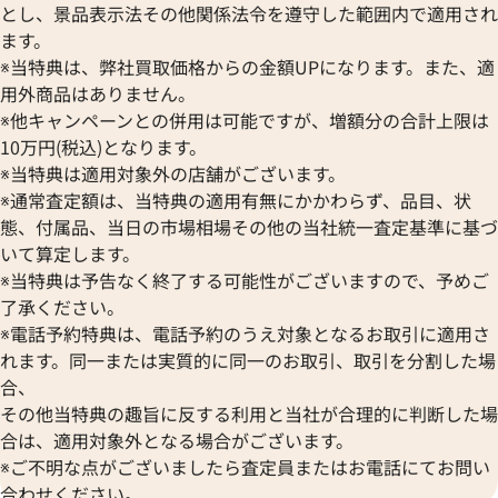
とし、景品表示法その他関係法令を遵守した範囲内で適用され
ます。
※当特典は、弊社買取価格からの金額UPになります。また、適
用外商品はありません。
※他キャンペーンとの併用は可能ですが、増額分の合計上限は
10万円(税込)となります。
※当特典は適用対象外の店舗がございます。
※通常査定額は、当特典の適用有無にかかわらず、品目、状
態、付属品、当日の市場相場その他の当社統一査定基準に基づ
フィノ クロノ IW391006
IWC ポートフィノ IW391010
いて算定します。
※当特典は予告なく終了する可能性がございますので、予めご
価格
参考買取価格
了承ください。
422,000
円
8月27日時点の参考買取価格です
※2026年1月9日時点の参考買
※電話予約特典は、電話予約のうえ対象となるお取引に適用さ
れます。同一または実質的に同一のお取引、取引を分割した場
合、
その他当特典の趣旨に反する利用と当社が合理的に判断した場
合は、適用対象外となる場合がございます。
※ご不明な点がございましたら査定員またはお電話にてお問い
合わせください。