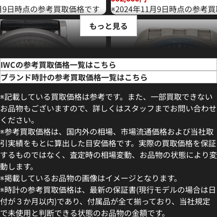
年6月9日時点の参考買取価格です
※2024年11月9日時点の参考
もっと見る
IWCの参考買取価格一覧はこちら
ブランド時計の参考買取価格一覧はこちら
※記載している買取価格は参考です。また、一部買取できない
お品物もございますので、詳しくはスタッフまでお問い合わせ
ください。
※参考買取価格は、国内外の相場、市場流通価格および当社取
引実績をもとに算出した目安価格です。実際の買取価格を保証
するものではなく、査定時の相場変動、お品物の状態により変
動します。
フィノ IW391031
IWC マークXVIII IW327014
※掲載しているお品物の画像はイメージとなります。
価格
参考買取価格
※時計の参考買取価格は、最新の保証書(現行モデルの場合は日
499,000
円
付が３か月以内)であり、付属品が全て揃っており、当社規定
3月27日時点の参考買取価格です
※2026年5月9日時点の参考買
で未使用と判断できる状態のお品物の金額です。