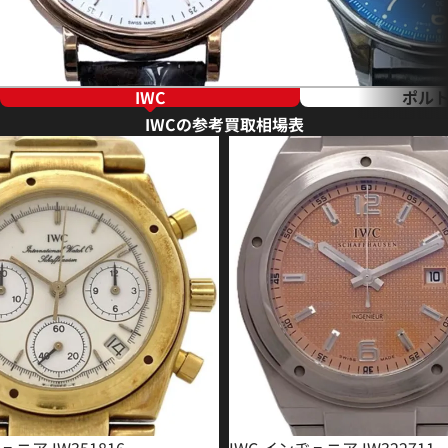
IWC
ポル
IWCの参考買取相場表