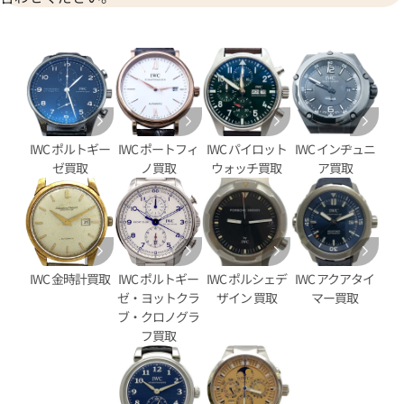
IWC ポルトギー
IWC ポートフィ
IWC パイロット
IWC インヂュニ
タイマー IW376704
IWC ポートフィノ クロノグラ
ゼ買取
ノ買取
ウォッチ買取
ア買取
IW391005
価格
参考買取価格
406,000
円
9月27日時点の参考買取価格です
※2023年4月9日時点の参考買
IWC 金時計買取
IWC ポルトギー
IWC ポルシェデ
IWC アクアタイ
ゼ・ヨットクラ
ザイン 買取
マー買取
ブ・クロノグラ
フ買取