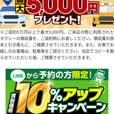
タイマー IW354807
IWC ポートフィノ IW378302
参考買取価格
価格
354,000
円
※2024年10月27日時点の参
※ご成約5万円以上で最大5,000円。ご来店の際に利用された
3月27日時点の参考買取価格です
す
タクシーの領収書を、ご成約時にお渡しください。領収書の原
本と引き換えに、ご精算させていただきます。また、お車でお
越しのお客様は、駐車券をご提示ください。当店でコピーを取
らせていただいた後、ご精算させていただきます。