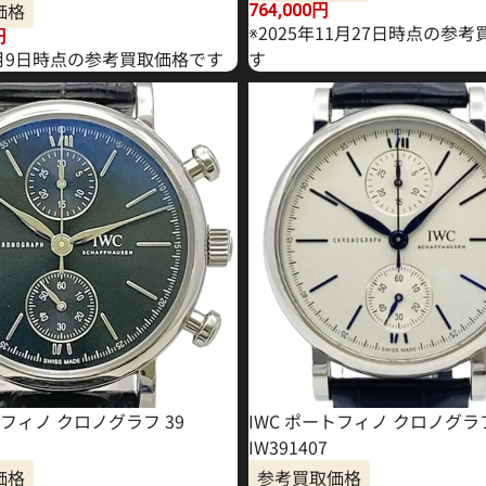
価格
764,000
円
※2025年11月27日時点の参
円
年2月9日時点の参考買取価格です
す
トフィノ クロノグラフ 39
IWC ポートフィノ クロノグラ
IW391407
価格
参考買取価格