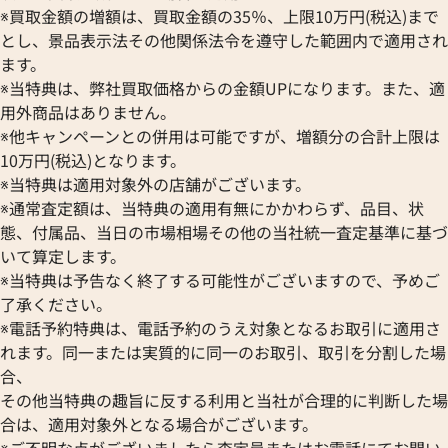
OMEGA
SEIKO
※買取金額の増額は、買取金額の35％、上限10万円(税込)まで
ブルガリ
オメガ
セイコー
とし、景品表示法その他関係法令を遵守した範囲内で適用され
Breguet
ORIENT
CENTURY
ます。
ブレゲ
オリエント
センチュリー
※当特典は、弊社買取価格からの金額UPになります。また、適
BULOVA
ORIS
クアタイマー オートマティック
IWC アクアタイマー IW37192
ZENITH
用外商品はありません。
ブローバ
オリス
6811
ゼニス
※他キャンペーンとの併用は可能ですが、増額分の合計上限は
Bell & Ross
Audemars Piguet
価格
参考買取価格
10万円(税込)となります。
ベル＆ロス
オーデマ ピゲ
373,000
円
※当特典は適用対象外の店舗がございます。
BAUME＆MERCIER
Vacheron Constantin
7月27日時点の参考買取価格です
※2024年6月27日時点の参考
※通常査定額は、当特典の適用有無にかかわらず、品目、状
ボーム＆メルシエ
ヴァシュロン・コンスタンタン
態、付属品、当日の市場相場その他の当社統一査定基準に基づ
BALL Watch
Van Cleef & Arpels
いて算定します。
ボール ウォッチ
ヴァンクリーフ＆アーペル
※当特典は予告なく終了する可能性がございますので、予めご
Versace
了承ください。
ヴェルサーチ
※電話予約特典は、電話予約のうえ対象となるお取引に適用さ
Wempe
れます。同一または実質的に同一のお取引、取引を分割した場
ヴェンペ
合、
その他当特典の趣旨に反する利用と当社が合理的に判断した場
合は、適用対象外となる場合がございます。