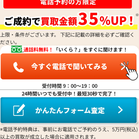
アラン・シルベスタイン
Cuervo y Sobrinos
シャネル
Tiffany & Co.
Patek Philippe
モーリス・ラクロア
Richard Mille
Armand Nicolet
クエルボ・イ・ソブリノス
Chopard
ティファニー
パテック フィリップ
リシャール・ミル
アルマン・ニコレ
CVSTOS
ショパール
Dior
Panerai
Louis Vuitton
WALTHAM
クストス
CHAUMET
ディオール
パネライ
ルイ・ヴィトン
ウォルサム
Chronoswiss
ショーメ
Parmigiani Fleurier
上限・条件がございます。 下記に記載の詳細を必ずご確認く
Luminox
HUBLOT
クロノスイス
Jacob & Co.
ださい。
パルミジャーニ・フルリエ
ルミノックス
ウブロ
GUCCI
フィノ IW391008
IWC ポートフィノ IW391002
ジェイコブ
Piaget
通話料無料！
「いくら？」をすぐに聞けます！
Ressence
ETERNA
グッチ
Gerald Genta
価格
参考買取価格
ピアジェ
レッセンス
エテルナ
Graham
ジェラルド・ジェンタ
398,000
円
PIERRE KUNZ
ROGER DUBUIS
EDOX
12月9日時点の参考買取価格です
※2024年7月9日時点の参考買
グラハム
Jaeger-LeCoultre
ピエール・クンツ
ロジェ・デュブイ
エドックス
Grand Seiko
ジャガー・ルクルト
FRANCK MULLER
ROLEX
EBERHARD
グランドセイコー
Jaquet Droz
受付時間 9：00〜19：00
フランク ミュラー
ロレックス
エベラール
CORUM
ジャケ・ドロー
24時間いつでも受付中！最短30秒で完了！
BOUCHERON
LONGINES
EBEL
コルム
Girard-Perregaux
ブシュロン
ロンジン
エベル
Concord
ジラール・ペルゴ
BREITLING
EPOS
コンコルド
Sinn
ブライトリング
エポス
ジン
Blancpain
Hermes
STOWA
※電話予約特典は、事前にお電話でご予約のうえ、5万円(税込)
ブランパン
エルメス
ストーヴァ
以上の買取が成立した場合に適用されます。
BVLGARI