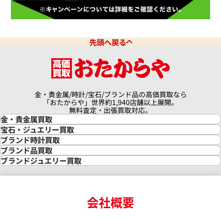
クアタイマー オートマティック
IWC アクアタイマー クロノグ
6810
IW376702
価格
参考買取価格
先頭へ戻る
341,000
円
9月27日時点の参考買取価格です
※2026年3月27日時点の参考
金・貴金属/時計/宝石/ブランド品の高価買取なら
「おたからや」世界約1,940店舗以上展開。
無料査定・出張買取対応。
金・貴金属買取
金買取
宝石・ジュエリー買取
金の相場価格情報
宝石・ジュエリー買取
ブランド時計買取
金の参考買取価格一覧
ダイヤモンド買取
時計買取
ブランド品買取
インゴット買取
ダイヤモンド・宝石の参考価格一覧
ロレックス買取
ブランド買取
ブランドジュエリー買取
インゴットの相場価格情報
リング・結婚指輪買取
ロレックス デイトナ買取
ルイ・ヴィトン買取
カルティエ買取
24金買取
エメラルド買取
ロレックス サブマリーナー買取
ルイ・ヴィトン買取の参考価格一覧
ティファニー買取
24金の相場価格情報
サファイア買取
ロレックス GMTマスター買取
エルメス買取
ブルガリ買取
18金買取
ルビー買取
ロレックス エクスプローラー買取
会社概要
エルメス バーキン買取
ヴァンクリーフ＆アーペル買取
18金の相場価格情報
ヒスイ買取
ロレックス デイトジャスト買取
エルメス ケリー買取
ハリーウィンストン買取
金のアクセサリー買取
オパール買取
ロレックス 買取の参考価格一覧
エルメス買取の参考価格一覧
クロムハーツ買取