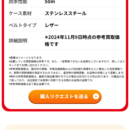
防水性能
50m
ケース素材
ステンレススチール
ベルトタイプ
レザー
※2024年11月9日時点の参考買取価
詳細説明
格です
※画像はイメージとなります。
※記載している買取価格は参考です。また、一部買取できないお品物もございますので、詳しくはス
タッフまでお問い合わせください。
※参考買取価格は、国内外の相場、市場流通価格および当社取引実績をもとに算出した目安価格で
す。実際の買取価格を保証するものではなく、査定時の相場変動、お品物の状態により変動します。
※時計の参考買取価格は、最新の保証書(現行モデルの場合は日付が３か月以内)であり、付属品が全
て揃っており、当社規定で未使用と判断できる状態のお品物の金額です。
※参考買取価格は全て税込金額です。