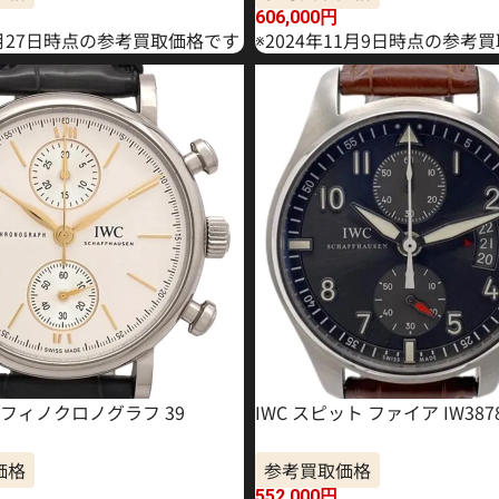
606,000
円
6月27日時点の参考買取価格です
※2024年11月9日時点の参考
トフィノクロノグラフ 39
IWC スピット ファイア IW387
価格
参考買取価格
552,000
円