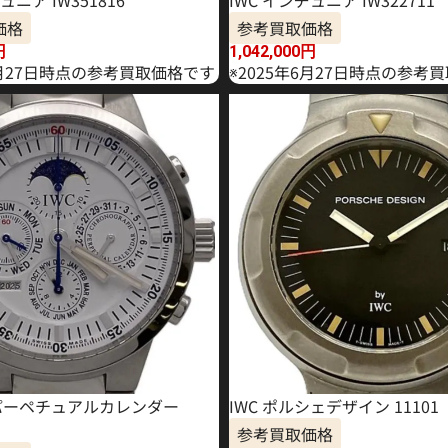
ュニア IW351816
IWC インヂュニア IW322711
価格
参考買取価格
円
1,042,000
円
1月27日時点の参考買取価格です
※2025年6月27日時点の参考
T パーペチュアルカレンダー
IWC ポルシェデザイン 11101
参考買取価格