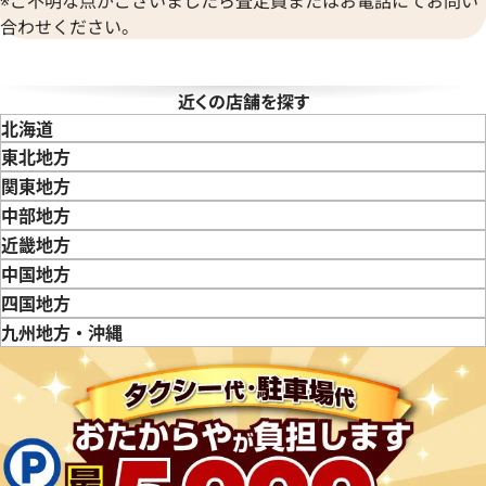
※ご不明な点がございましたら査定員またはお電話にてお問い
合わせください。
タイマー IW353804
IWC ポートフィノ IW378303
近くの店舗を探す
価格
参考買取価格
北海道
365,000
円
東北地方
6月27日時点の参考買取価格です
※2024年7月27日時点の参考
青森県
岩手県
宮城県
秋田県
山形県
福島県
関東地方
東京都
神奈川県
埼玉県
千葉県
茨城県
栃木県
群馬県
中部地方
新潟県
富山県
石川県
山梨県
長野県
岐阜県
静岡県
愛知県
近畿地方
三重県
滋賀県
京都府
大阪府
兵庫県
奈良県
和歌山県
中国地方
鳥取県
島根県
岡山県
広島県
山口県
四国地方
徳島県
香川県
愛媛県
九州地方・沖縄
福岡県
佐賀県
長崎県
熊本県
大分県
宮崎県
鹿児島県