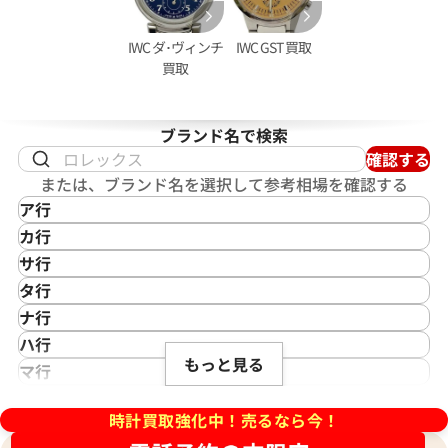
IWC ダ･ヴィンチ
IWC GST 買取
買取
ブランド名で検索
確認する
クアタイマー ガラパゴスアイラン
IWC ポートフィノ 2009-001
または、ブランド名を選択して参考相場を確認する
05
ア行
価格
参考買取価格
IKEPOD
カ行
402,000
円
アイクポッド
CASIO
年9月9日時点の参考買取価格です
※2025年11月9日時点の参考
サ行
IWC
カシオ
Saint Laurent
タ行
アイダブリューシー
Cartier
サンローラン
TAG Heuer
ナ行
Azimuth
カルティエ
Shellman
タグ・ホイヤー
NOMOS Glashütte
ハ行
アジムース
Gaga Milano
シェルマン
Daniel Roth
もっと見る
ノモス グラスヒュッテ
Hamilton
マ行
ANONIMO
ガガミラノ
CITIZEN
ダニエル・ロート
ハミルトン
MIDO
ラ行
アノーニモ
Quinting
シチズン
TUDOR
Harry Winston
ミドー
時計買取強化中！売るなら今！
RALPH LAUREN
Alain Silberstein
クインティング
CHANEL
チューダー(チュードル)
ハリー・ウィンストン
MAURICE LACROIX
ラルフ ローレン