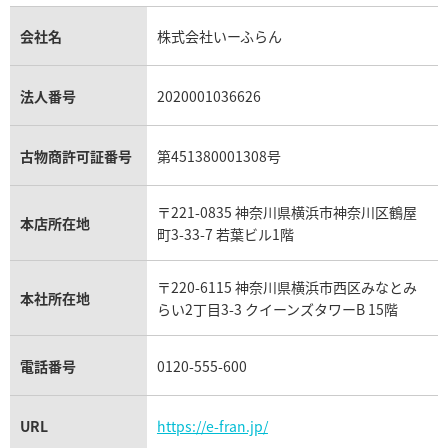
タイマー IW354805
IWC アクアタイマー IW35480
金貨買取
トパーズ買取
パテック フィリップ買取
シャネル買取
フレッド買取
貴金属買取
タンザナイト買取
パテック フィリップノーチラス買取
シャネル マトラッセ買取
価格
参考買取価格
ショーメ買取
会社名
株式会社いーふらん
プラチナ買取
アメジスト買取
オーデマ ピゲ買取
シャネル買取の参考価格一覧
ショパール買取
309,000
円
銀・シルバー買取
パライバトルマリン買取
オーデマ ピゲ ロイヤルオーク買取
ディオール買取
タサキ買取
年9月9日時点の参考買取価格です
※2023年9月9日時点の参考買
パラジウム買取
キャッツアイ買取
ヴァシュロン・コンスタンタン買取
セリーヌ買取
法人番号
2020001036626
ダミアーニ買取
アレキサンドライト買取
A.ランゲ&ゾーネ買取
フェンディ買取
ピアジェ買取
ガーネット買取
ブレゲ買取
グッチ買取
ブシュロン買取
アクアマリン買取
オメガ買取
プラダ買取
古物商許可証番号
第451380001308号
モーブッサン買取
ウブロ買取
ミキモト買取
IWC買取
グラフ買取
〒221-0835 神奈川県横浜市神奈川区鶴屋
カルティエ買取
本店所在地
フランク ミュラー買取
町3-33-7 若葉ビル1階
リシャール・ミル買取
タグ・ホイヤー買取
〒220-6115 神奈川県横浜市西区みなとみ
パネライ買取
本社所在地
らい2丁目3-3 クイーンズタワーB 15階
チューダー（チュードル）買取
電話番号
0120-555-600
URL
https://e-fran.jp/