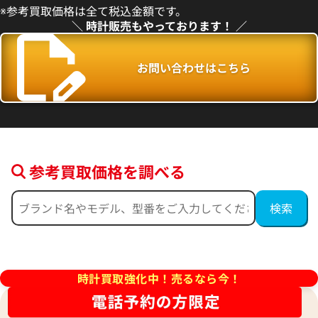
※参考買取価格は全て税込金額です。
＼ 時計販売もやっております！ ／
お問い合わせはこちら
参考買取価格を調べる
フィノ IW391031
IWC ポートフィノ IW391009
価格
参考買取価格
457,000
円
2月27日時点の参考買取価格です
※2026年4月9日時点の参考買
時計買取強化中！売るなら今！