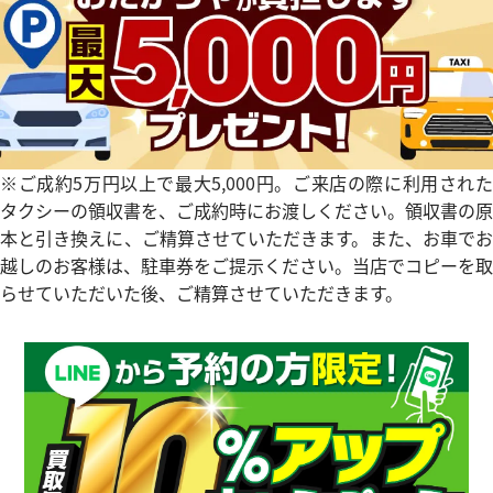
タイマー IW354807
IWC ポートフィノ IW378302
参考買取価格
価格
354,000
円
※2024年10月27日時点の参
※ご成約5万円以上で最大5,000円。ご来店の際に利用された
3月27日時点の参考買取価格です
す
タクシーの領収書を、ご成約時にお渡しください。領収書の原
本と引き換えに、ご精算させていただきます。また、お車でお
越しのお客様は、駐車券をご提示ください。当店でコピーを取
らせていただいた後、ご精算させていただきます。