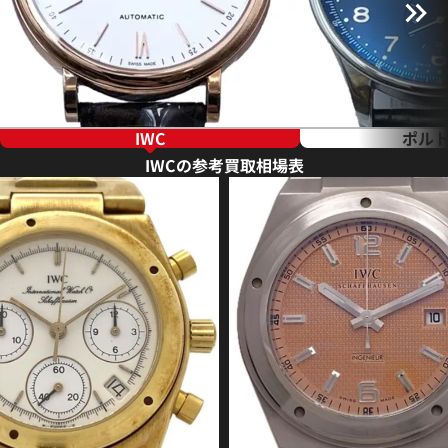
IWC
ポル
IWCの参考買取相場表