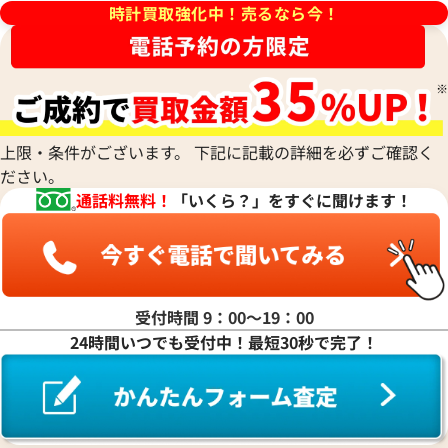
シチズン
TUDOR
Harry Winston
ミドー
時計買取強化中！売るなら今！
RALPH LAUREN
Alain Silberstein
クインティング
CHANEL
チューダー(チュードル)
ハリー・ウィンストン
MAURICE LACROIX
ラルフ ローレン
アラン・シルベスタイン
Cuervo y Sobrinos
シャネル
Tiffany & Co.
Patek Philippe
モーリス・ラクロア
Richard Mille
Armand Nicolet
クエルボ・イ・ソブリノス
Chopard
ティファニー
パテック フィリップ
リシャール・ミル
アルマン・ニコレ
CVSTOS
ショパール
Dior
Panerai
Louis Vuitton
WALTHAM
クストス
CHAUMET
ディオール
パネライ
ルイ・ヴィトン
ウォルサム
Chronoswiss
ショーメ
Parmigiani Fleurier
上限・条件がございます。 下記に記載の詳細を必ずご確認く
Luminox
HUBLOT
クロノスイス
Jacob & Co.
ださい。
パルミジャーニ・フルリエ
ルミノックス
ウブロ
GUCCI
フィノ IW391008
IWC ポートフィノ IW391002
ジェイコブ
Piaget
通話料無料！
「いくら？」をすぐに聞けます！
Ressence
ETERNA
グッチ
Gerald Genta
価格
参考買取価格
ピアジェ
レッセンス
エテルナ
Graham
ジェラルド・ジェンタ
398,000
円
PIERRE KUNZ
ROGER DUBUIS
EDOX
12月9日時点の参考買取価格です
※2024年7月9日時点の参考買
グラハム
Jaeger-LeCoultre
ピエール・クンツ
ロジェ・デュブイ
エドックス
Grand Seiko
ジャガー・ルクルト
FRANCK MULLER
ROLEX
EBERHARD
グランドセイコー
Jaquet Droz
受付時間 9：00〜19：00
フランク ミュラー
ロレックス
エベラール
CORUM
ジャケ・ドロー
24時間いつでも受付中！最短30秒で完了！
BOUCHERON
LONGINES
EBEL
コルム
Girard-Perregaux
ブシュロン
ロンジン
エベル
Concord
ジラール・ペルゴ
BREITLING
EPOS
コンコルド
Sinn
ブライトリング
エポス
ジン
Blancpain