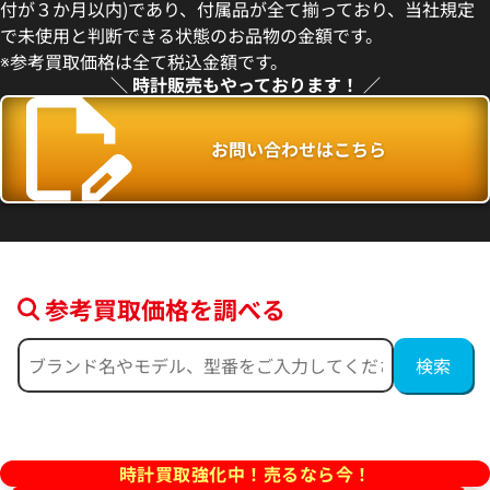
付が３か月以内)であり、付属品が全て揃っており、当社規定
3月27日時点の参考買取価格です
※2026年5月9日時点の参考買
で未使用と判断できる状態のお品物の金額です。
※参考買取価格は全て税込金額です。
＼ 時計販売もやっております！ ／
お問い合わせはこちら
参考買取価格を調べる
フィノ IW391031
IWC ポートフィノ IW391009
価格
参考買取価格
457,000
円
2月27日時点の参考買取価格です
※2026年4月9日時点の参考買
時計買取強化中！売るなら今！