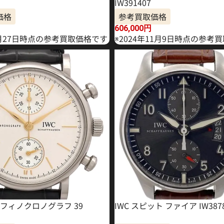
IW391407
価格
参考買取価格
606,000
円
6月27日時点の参考買取価格です
※2024年11月9日時点の参考
トフィノクロノグラフ 39
IWC スピット ファイア IW387