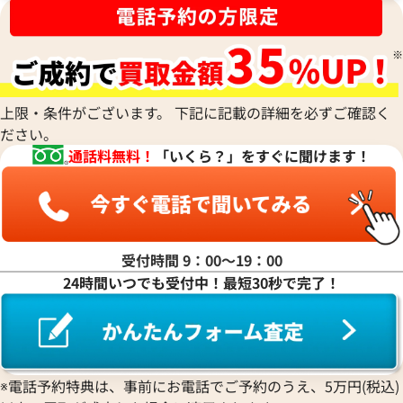
上限・条件がございます。 下記に記載の詳細を必ずご確認く
ださい。
通話料無料！
「いくら？」をすぐに聞けます！
受付時間 9：00〜19：00
タイマー IW358002
IWC アクアタイマー IW32900
24時間いつでも受付中！最短30秒で完了！
価格
参考買取価格
450,000
円
年2月9日時点の参考買取価格です
※2024年1月9日時点の参考買
※電話予約特典は、事前にお電話でご予約のうえ、5万円(税込)