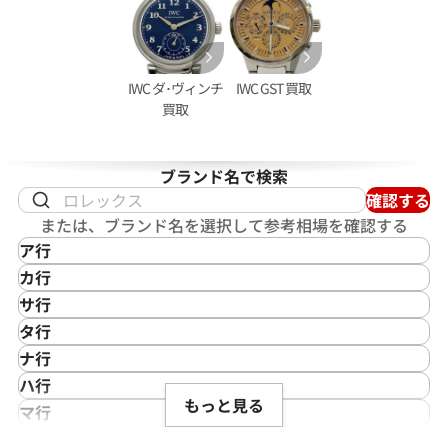
IWC ダ･ヴィンチ
IWC GST 買取
買取
ブランド名で検索
確認する
クアタイマー ガラパゴスアイラン
IWC ポートフィノ 2009-001
または、ブランド名を選択して参考相場を確認する
05
ア行
価格
参考買取価格
IKEPOD
カ行
402,000
円
アイクポッド
CASIO
年9月9日時点の参考買取価格です
※2025年11月9日時点の参考
サ行
IWC
カシオ
Saint Laurent
タ行
アイダブリューシー
Cartier
サンローラン
TAG Heuer
ナ行
Azimuth
カルティエ
Shellman
タグ・ホイヤー
NOMOS Glashütte
ハ行
アジムース
Gaga Milano
シェルマン
Daniel Roth
もっと見る
ノモス グラスヒュッテ
Hamilton
マ行
ANONIMO
ガガミラノ
CITIZEN
ダニエル・ロート
ハミルトン
MIDO
ラ行
アノーニモ
Quinting