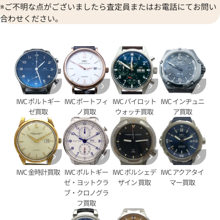
※ご不明な点がございましたら査定員またはお電話にてお問い
合わせください。
IWC ポルトギー
IWC ポートフィ
IWC パイロット
IWC インヂュニ
タイマー IW376704
IWC ポートフィノ クロノグラ
ゼ買取
ノ買取
ウォッチ買取
ア買取
IW391005
価格
参考買取価格
406,000
円
9月27日時点の参考買取価格です
※2023年4月9日時点の参考買
IWC 金時計買取
IWC ポルトギー
IWC ポルシェデ
IWC アクアタイ
ゼ・ヨットクラ
ザイン 買取
マー買取
ブ・クロノグラ
フ買取