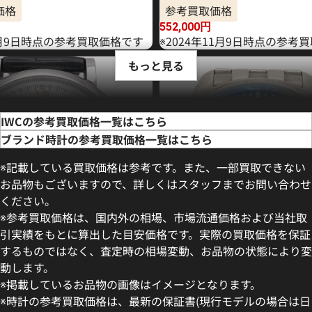
価格
参考買取価格
552,000
円
年6月9日時点の参考買取価格です
※2024年11月9日時点の参考
もっと見る
IWCの参考買取価格一覧はこちら
ブランド時計の参考買取価格一覧はこちら
※記載している買取価格は参考です。また、一部買取できない
お品物もございますので、詳しくはスタッフまでお問い合わせ
ください。
※参考買取価格は、国内外の相場、市場流通価格および当社取
引実績をもとに算出した目安価格です。実際の買取価格を保証
するものではなく、査定時の相場変動、お品物の状態により変
動します。
フィノ IW391031
IWC マークXVIII IW327014
※掲載しているお品物の画像はイメージとなります。
価格
参考買取価格
※時計の参考買取価格は、最新の保証書(現行モデルの場合は日
499,000
円