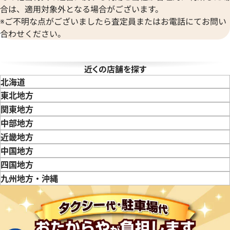
合は、適用対象外となる場合がございます。
※ご不明な点がございましたら査定員またはお電話にてお問い
合わせください。
タイマー IW353804
IWC ポートフィノ IW378303
近くの店舗を探す
価格
参考買取価格
北海道
365,000
円
東北地方
6月27日時点の参考買取価格です
※2024年7月27日時点の参考
青森県
岩手県
宮城県
秋田県
山形県
福島県
関東地方
東京都
神奈川県
埼玉県
千葉県
茨城県
栃木県
群馬県
中部地方
新潟県
富山県
石川県
山梨県
長野県
岐阜県
静岡県
愛知県
近畿地方
三重県
滋賀県
京都府
大阪府
兵庫県
奈良県
和歌山県
中国地方
鳥取県
島根県
岡山県
広島県
山口県
四国地方
徳島県
香川県
愛媛県
九州地方・沖縄
福岡県
佐賀県
長崎県
熊本県
大分県
宮崎県
鹿児島県