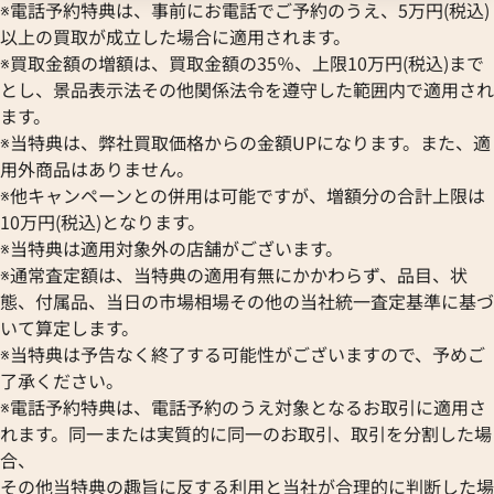
Hermes
STOWA
※電話予約特典は、事前にお電話でご予約のうえ、5万円(税込)
ブランパン
エルメス
ストーヴァ
以上の買取が成立した場合に適用されます。
BVLGARI
OMEGA
SEIKO
※買取金額の増額は、買取金額の35％、上限10万円(税込)まで
ブルガリ
オメガ
セイコー
とし、景品表示法その他関係法令を遵守した範囲内で適用され
Breguet
ORIENT
CENTURY
ます。
ブレゲ
オリエント
センチュリー
※当特典は、弊社買取価格からの金額UPになります。また、適
BULOVA
ORIS
クアタイマー オートマティック
IWC アクアタイマー IW37192
ZENITH
用外商品はありません。
ブローバ
オリス
6811
ゼニス
※他キャンペーンとの併用は可能ですが、増額分の合計上限は
Bell & Ross
Audemars Piguet
価格
参考買取価格
10万円(税込)となります。
ベル＆ロス
オーデマ ピゲ
373,000
円
※当特典は適用対象外の店舗がございます。
BAUME＆MERCIER
Vacheron Constantin
7月27日時点の参考買取価格です
※2024年6月27日時点の参考
※通常査定額は、当特典の適用有無にかかわらず、品目、状
ボーム＆メルシエ
ヴァシュロン・コンスタンタン
態、付属品、当日の市場相場その他の当社統一査定基準に基づ
BALL Watch
Van Cleef & Arpels
いて算定します。
ボール ウォッチ
ヴァンクリーフ＆アーペル
※当特典は予告なく終了する可能性がございますので、予めご
Versace
了承ください。
ヴェルサーチ
※電話予約特典は、電話予約のうえ対象となるお取引に適用さ
Wempe
れます。同一または実質的に同一のお取引、取引を分割した場
ヴェンペ
合、
その他当特典の趣旨に反する利用と当社が合理的に判断した場