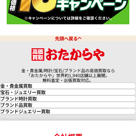
クアタイマー オートマティック
IWC アクアタイマー クロノグ
6810
IW376702
価格
参考買取価格
先頭へ戻る
341,000
円
9月27日時点の参考買取価格です
※2026年3月27日時点の参考
金・貴金属/時計/宝石/ブランド品の高価買取なら
「おたからや」世界約1,940店舗以上展開。
無料査定・出張買取対応。
金・貴金属買取
金買取
宝石・ジュエリー買取
金の相場価格情報
宝石・ジュエリー買取
ブランド時計買取
金の参考買取価格一覧
ダイヤモンド買取
時計買取
ブランド品買取
インゴット買取
ダイヤモンド・宝石の参考価格一覧
ロレックス買取
ブランド買取
ブランドジュエリー買取
インゴットの相場価格情報
リング・結婚指輪買取
ロレックス デイトナ買取
ルイ・ヴィトン買取
カルティエ買取
24金買取
エメラルド買取
ロレックス サブマリーナー買取
ルイ・ヴィトン買取の参考価格一覧
ティファニー買取
24金の相場価格情報
サファイア買取
ロレックス GMTマスター買取
エルメス買取
ブルガリ買取
18金買取
ルビー買取
ロレックス エクスプローラー買取
エルメス バーキン買取
ヴァンクリーフ＆アーペル買取