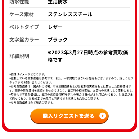
防水性能
生活防水
ケース素材
ステンレススチール
ベルトタイプ
レザー
文字盤カラー
ブラック
※2023年3月27日時点の参考買取価
詳細説明
格です
※画像はイメージとなります。
※記載している買取価格は参考です。また、一部買取できないお品物もございますので、詳しくはス
タッフまでお問い合わせください。
※参考買取価格は、国内外の相場、市場流通価格および当社取引実績をもとに算出した目安価格で
す。実際の買取価格を保証するものではなく、査定時の相場変動、お品物の状態により変動します。
※時計の参考買取価格は、最新の保証書(現行モデルの場合は日付が３か月以内)であり、付属品が全
て揃っており、当社規定で未使用と判断できる状態のお品物の金額です。
※参考買取価格は全て税込金額です。