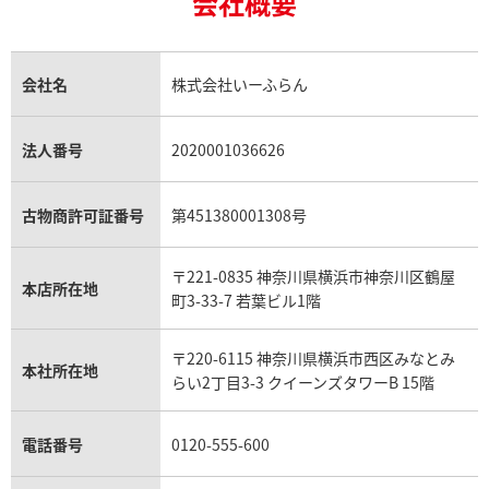
会社概要
18金の相場価格情報
ヒスイ買取
ロレックス デイトジャスト買取
エルメス ケリー買取
ハリーウィンストン買取
金のアクセサリー買取
オパール買取
ロレックス 買取の参考価格一覧
エルメス買取の参考価格一覧
クロムハーツ買取
タイマー IW354805
IWC アクアタイマー IW35480
金貨買取
トパーズ買取
パテック フィリップ買取
シャネル買取
フレッド買取
貴金属買取
タンザナイト買取
パテック フィリップノーチラス買取
シャネル マトラッセ買取
価格
参考買取価格
ショーメ買取
会社名
株式会社いーふらん
プラチナ買取
アメジスト買取
オーデマ ピゲ買取
シャネル買取の参考価格一覧
ショパール買取
309,000
円
銀・シルバー買取
パライバトルマリン買取
オーデマ ピゲ ロイヤルオーク買取
ディオール買取
タサキ買取
年9月9日時点の参考買取価格です
※2023年9月9日時点の参考買
パラジウム買取
キャッツアイ買取
ヴァシュロン・コンスタンタン買取
セリーヌ買取
法人番号
2020001036626
ダミアーニ買取
アレキサンドライト買取
A.ランゲ&ゾーネ買取
フェンディ買取
ピアジェ買取
ガーネット買取
ブレゲ買取
グッチ買取
ブシュロン買取
アクアマリン買取
オメガ買取
プラダ買取
古物商許可証番号
第451380001308号
モーブッサン買取
ウブロ買取
ミキモト買取
IWC買取
グラフ買取
〒221-0835 神奈川県横浜市神奈川区鶴屋
カルティエ買取
本店所在地
フランク ミュラー買取
町3-33-7 若葉ビル1階
リシャール・ミル買取
タグ・ホイヤー買取
〒220-6115 神奈川県横浜市西区みなとみ
パネライ買取
本社所在地
らい2丁目3-3 クイーンズタワーB 15階
チューダー（チュードル）買取
電話番号
0120-555-600