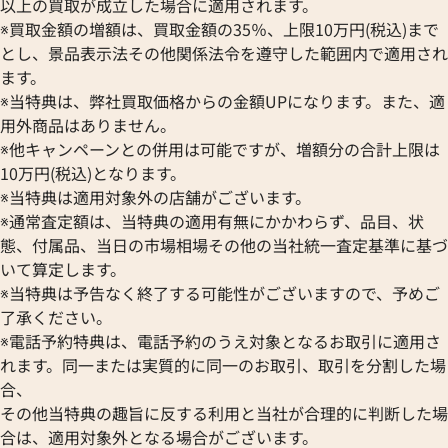
以上の買取が成立した場合に適用されます。
※買取金額の増額は、買取金額の35％、上限10万円(税込)まで
とし、景品表示法その他関係法令を遵守した範囲内で適用され
ます。
※当特典は、弊社買取価格からの金額UPになります。また、適
用外商品はありません。
※他キャンペーンとの併用は可能ですが、増額分の合計上限は
10万円(税込)となります。
※当特典は適用対象外の店舗がございます。
※通常査定額は、当特典の適用有無にかかわらず、品目、状
態、付属品、当日の市場相場その他の当社統一査定基準に基づ
フィノ クロノ IW391006
IWC ポートフィノ IW391010
いて算定します。
※当特典は予告なく終了する可能性がございますので、予めご
価格
参考買取価格
了承ください。
422,000
円
8月27日時点の参考買取価格です
※2026年1月9日時点の参考買
※電話予約特典は、電話予約のうえ対象となるお取引に適用さ
れます。同一または実質的に同一のお取引、取引を分割した場
合、
その他当特典の趣旨に反する利用と当社が合理的に判断した場
合は、適用対象外となる場合がございます。