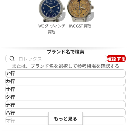
IWC ダ･ヴィンチ
IWC GST 買取
買取
ブランド名で検索
確認する
クアタイマー ガラパゴスアイラン
IWC ポートフィノ 2009-001
または、ブランド名を選択して参考相場を確認する
05
ア行
価格
参考買取価格
IKEPOD
カ行
402,000
円
アイクポッド
CASIO
年9月9日時点の参考買取価格です
※2025年11月9日時点の参考
サ行
IWC
カシオ
Saint Laurent
タ行
アイダブリューシー
Cartier
サンローラン
TAG Heuer
ナ行
Azimuth
カルティエ
Shellman
タグ・ホイヤー
NOMOS Glashütte
ハ行
アジムース
Gaga Milano
シェルマン
Daniel Roth
もっと見る
ノモス グラスヒュッテ
Hamilton
マ行
ANONIMO
ガガミラノ
CITIZEN
ダニエル・ロート
ハミルトン
MIDO
ラ行
アノーニモ
Quinting