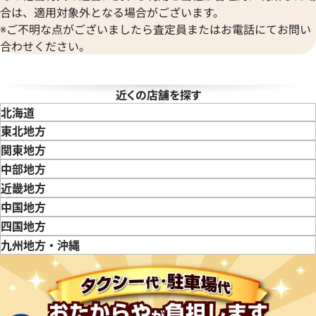
合は、適用対象外となる場合がございます。
※ご不明な点がございましたら査定員またはお電話にてお問い
合わせください。
タイマー IW353804
IWC ポートフィノ IW378303
近くの店舗を探す
価格
参考買取価格
北海道
365,000
円
東北地方
6月27日時点の参考買取価格です
※2024年7月27日時点の参考
青森県
岩手県
宮城県
秋田県
山形県
福島県
関東地方
東京都
神奈川県
埼玉県
千葉県
茨城県
栃木県
群馬県
中部地方
新潟県
富山県
石川県
山梨県
長野県
岐阜県
静岡県
愛知県
近畿地方
三重県
滋賀県
京都府
大阪府
兵庫県
奈良県
和歌山県
中国地方
鳥取県
島根県
岡山県
広島県
山口県
四国地方
徳島県
香川県
愛媛県
九州地方・沖縄
福岡県
佐賀県
長崎県
熊本県
大分県
宮崎県
鹿児島県