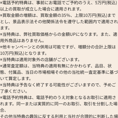
Hermes
STOWA
※電話予約特典は、事前にお電話でご予約のうえ、5万円(税込)
ブランパン
エルメス
ストーヴァ
以上の買取が成立した場合に適用されます。
BVLGARI
OMEGA
SEIKO
※買取金額の増額は、買取金額の35％、上限10万円(税込)まで
ブルガリ
オメガ
セイコー
とし、景品表示法その他関係法令を遵守した範囲内で適用され
Breguet
ORIENT
CENTURY
ます。
ブレゲ
オリエント
センチュリー
※当特典は、弊社買取価格からの金額UPになります。また、適
BULOVA
ORIS
クアタイマー オートマティック
IWC アクアタイマー IW37192
ZENITH
用外商品はありません。
ブローバ
オリス
6811
ゼニス
※他キャンペーンとの併用は可能ですが、増額分の合計上限は
Bell & Ross
Audemars Piguet
価格
参考買取価格
10万円(税込)となります。
ベル＆ロス
オーデマ ピゲ
373,000
円
※当特典は適用対象外の店舗がございます。
BAUME＆MERCIER
Vacheron Constantin
7月27日時点の参考買取価格です
※2024年6月27日時点の参考
※通常査定額は、当特典の適用有無にかかわらず、品目、状
ボーム＆メルシエ
ヴァシュロン・コンスタンタン
態、付属品、当日の市場相場その他の当社統一査定基準に基づ
BALL Watch
Van Cleef & Arpels
いて算定します。
ボール ウォッチ
ヴァンクリーフ＆アーペル
※当特典は予告なく終了する可能性がございますので、予めご
Versace
了承ください。
ヴェルサーチ
※電話予約特典は、電話予約のうえ対象となるお取引に適用さ
Wempe
れます。同一または実質的に同一のお取引、取引を分割した場
ヴェンペ
合、
その他当特典の趣旨に反する利用と当社が合理的に判断した場