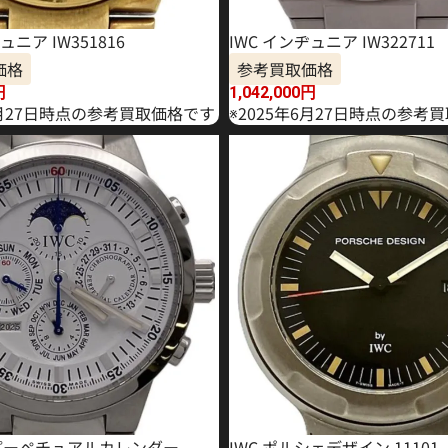
ュニア IW351816
IWC インヂュニア IW322711
価格
参考買取価格
円
1,042,000
円
1月27日時点の参考買取価格です
※2025年6月27日時点の参考
T パーペチュアルカレンダー
IWC ポルシェデザイン 11101