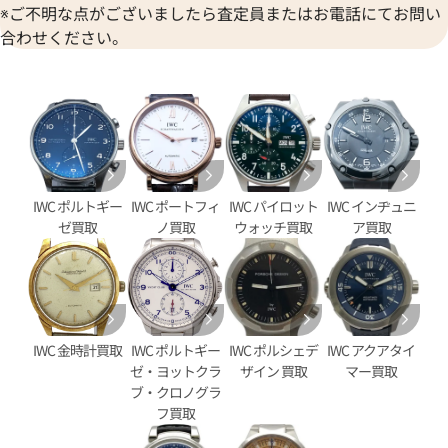
※ご不明な点がございましたら査定員またはお電話にてお問い
合わせください。
IWC ポルトギー
IWC ポートフィ
IWC パイロット
IWC インヂュニ
タイマー IW376704
IWC ポートフィノ クロノグラ
ゼ買取
ノ買取
ウォッチ買取
ア買取
IW391005
価格
参考買取価格
406,000
円
9月27日時点の参考買取価格です
※2023年4月9日時点の参考買
IWC 金時計買取
IWC ポルトギー
IWC ポルシェデ
IWC アクアタイ
ゼ・ヨットクラ
ザイン 買取
マー買取
ブ・クロノグラ
フ買取