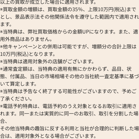
以上の買取が成立した場合に適用されます。
※買取金額の増額は、買取金額の35％、上限10万円(税込)まで
とし、景品表示法その他関係法令を遵守した範囲内で適用され
ます。
※当特典は、弊社買取価格からの金額UPになります。また、適
用外商品はありません。
※他キャンペーンとの併用は可能ですが、増額分の合計上限は
10万円(税込)となります。
※当特典は適用対象外の店舗がございます。
※通常査定額は、当特典の適用有無にかかわらず、品目、状
態、付属品、当日の市場相場その他の当社統一査定基準に基づ
フィノ クロノ IW391006
IWC ポートフィノ IW391010
いて算定します。
※当特典は予告なく終了する可能性がございますので、予めご
価格
参考買取価格
了承ください。
422,000
円
8月27日時点の参考買取価格です
※2026年1月9日時点の参考買
※電話予約特典は、電話予約のうえ対象となるお取引に適用さ
れます。同一または実質的に同一のお取引、取引を分割した場
合、
その他当特典の趣旨に反する利用と当社が合理的に判断した場
合は、適用対象外となる場合がございます。