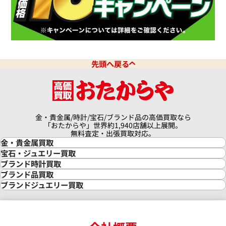
クアタイマー オートマティック
IWC アクアタイマー クロノグ
6810
IW376702
価格
参考買取価格
先頭へ戻る
341,000
円
9月27日時点の参考買取価格です
※2026年3月27日時点の参考
金・貴金属/時計/宝石/ブランド品の高価買取なら
「おたからや」世界約1,940店舗以上展開。
無料査定・出張買取対応。
金・貴金属買取
金買取
宝石・ジュエリー買取
金の相場価格情報
宝石・ジュエリー買取
ブランド時計買取
金の参考買取価格一覧
ダイヤモンド買取
時計買取
ブランド品買取
インゴット買取
ダイヤモンド・宝石の参考価格一覧
ロレックス買取
ブランド買取
ブランドジュエリー買取
インゴットの相場価格情報
リング・結婚指輪買取
ロレックス デイトナ買取
ルイ・ヴィトン買取
カルティエ買取
24金買取
エメラルド買取
ロレックス サブマリーナー買取
ルイ・ヴィトン買取の参考価格一覧
ティファニー買取
24金の相場価格情報
サファイア買取
ロレックス GMTマスター買取
エルメス買取
ブルガリ買取
18金買取
ルビー買取
ロレックス エクスプローラー買取
エルメス バーキン買取
ヴァンクリーフ＆アーペル買取