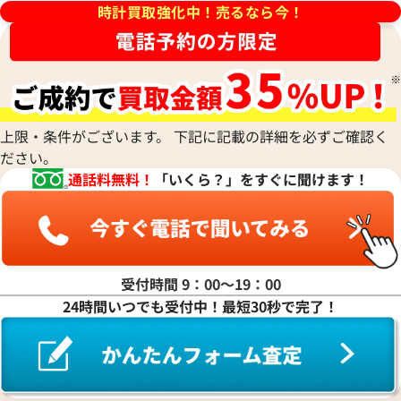
シチズン
TUDOR
Harry Winston
ミドー
時計買取強化中！売るなら今！
RALPH LAUREN
Alain Silberstein
クインティング
CHANEL
チューダー(チュードル)
ハリー・ウィンストン
MAURICE LACROIX
ラルフ ローレン
アラン・シルベスタイン
Cuervo y Sobrinos
シャネル
Tiffany & Co.
Patek Philippe
モーリス・ラクロア
Richard Mille
Armand Nicolet
クエルボ・イ・ソブリノス
Chopard
ティファニー
パテック フィリップ
リシャール・ミル
アルマン・ニコレ
CVSTOS
ショパール
Dior
Panerai
Louis Vuitton
WALTHAM
クストス
CHAUMET
ディオール
パネライ
ルイ・ヴィトン
ウォルサム
Chronoswiss
ショーメ
Parmigiani Fleurier
上限・条件がございます。 下記に記載の詳細を必ずご確認く
Luminox
HUBLOT
クロノスイス
Jacob & Co.
ださい。
パルミジャーニ・フルリエ
ルミノックス
ウブロ
GUCCI
フィノ IW391008
IWC ポートフィノ IW391002
ジェイコブ
Piaget
通話料無料！
「いくら？」をすぐに聞けます！
Ressence
ETERNA
グッチ
Gerald Genta
価格
参考買取価格
ピアジェ
レッセンス
エテルナ
Graham
ジェラルド・ジェンタ
398,000
円
PIERRE KUNZ
ROGER DUBUIS
EDOX
12月9日時点の参考買取価格です
※2024年7月9日時点の参考買
グラハム
Jaeger-LeCoultre
ピエール・クンツ
ロジェ・デュブイ
エドックス
Grand Seiko
ジャガー・ルクルト
FRANCK MULLER
ROLEX
EBERHARD
グランドセイコー
Jaquet Droz
受付時間 9：00〜19：00
フランク ミュラー
ロレックス
エベラール
CORUM
ジャケ・ドロー
24時間いつでも受付中！最短30秒で完了！
BOUCHERON
LONGINES
EBEL
コルム
Girard-Perregaux
ブシュロン
ロンジン
エベル
Concord
ジラール・ペルゴ
BREITLING
EPOS
コンコルド
Sinn
ブライトリング
エポス
ジン
Blancpain