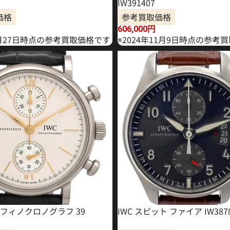
IW391407
価格
参考買取価格
606,000
円
6月27日時点の参考買取価格です
※2024年11月9日時点の参考
トフィノクロノグラフ 39
IWC スピット ファイア IW387