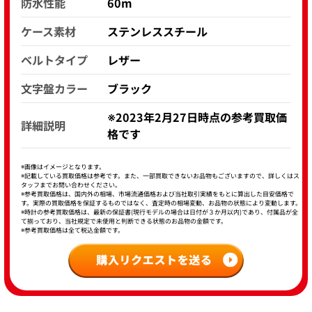
防水性能
60m
ケース素材
ステンレススチール
ベルトタイプ
レザー
文字盤カラー
ブラック
※2023年2月27日時点の参考買取価
詳細説明
格です
※画像はイメージとなります。
※記載している買取価格は参考です。また、一部買取できないお品物もございますので、詳しくはス
タッフまでお問い合わせください。
※参考買取価格は、国内外の相場、市場流通価格および当社取引実績をもとに算出した目安価格で
す。実際の買取価格を保証するものではなく、査定時の相場変動、お品物の状態により変動します。
※時計の参考買取価格は、最新の保証書(現行モデルの場合は日付が３か月以内)であり、付属品が全
て揃っており、当社規定で未使用と判断できる状態のお品物の金額です。
※参考買取価格は全て税込金額です。