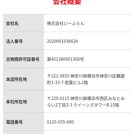
会社概要
18金の相場価格情報
ヒスイ買取
ロレックス デイトジャスト買取
エルメス ケリー買取
ハリーウィンストン買取
金のアクセサリー買取
オパール買取
ロレックス 買取の参考価格一覧
エルメス買取の参考価格一覧
クロムハーツ買取
タイマー IW354805
IWC アクアタイマー IW35480
金貨買取
トパーズ買取
パテック フィリップ買取
シャネル買取
フレッド買取
貴金属買取
タンザナイト買取
パテック フィリップノーチラス買取
シャネル マトラッセ買取
価格
参考買取価格
ショーメ買取
会社名
株式会社いーふらん
プラチナ買取
アメジスト買取
オーデマ ピゲ買取
シャネル買取の参考価格一覧
ショパール買取
309,000
円
銀・シルバー買取
パライバトルマリン買取
オーデマ ピゲ ロイヤルオーク買取
ディオール買取
タサキ買取
年9月9日時点の参考買取価格です
※2023年9月9日時点の参考買
パラジウム買取
キャッツアイ買取
ヴァシュロン・コンスタンタン買取
セリーヌ買取
法人番号
2020001036626
ダミアーニ買取
アレキサンドライト買取
A.ランゲ&ゾーネ買取
フェンディ買取
ピアジェ買取
ガーネット買取
ブレゲ買取
グッチ買取
ブシュロン買取
アクアマリン買取
オメガ買取
プラダ買取
古物商許可証番号
第451380001308号
モーブッサン買取
ウブロ買取
ミキモト買取
IWC買取
グラフ買取
〒221-0835 神奈川県横浜市神奈川区鶴屋
カルティエ買取
本店所在地
フランク ミュラー買取
町3-33-7 若葉ビル1階
リシャール・ミル買取
タグ・ホイヤー買取
〒220-6115 神奈川県横浜市西区みなとみ
パネライ買取
本社所在地
らい2丁目3-3 クイーンズタワーB 15階
チューダー（チュードル）買取
電話番号
0120-555-600