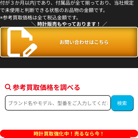
付が３か月以内)であり、付属品が全て揃っており、当社規定
3月27日時点の参考買取価格です
※2026年5月9日時点の参考買
で未使用と判断できる状態のお品物の金額です。
※参考買取価格は全て税込金額です。
＼ 時計販売もやっております！ ／
お問い合わせはこちら
参考買取価格を調べる
フィノ IW391031
IWC ポートフィノ IW391009
価格
参考買取価格
457,000
円
2月27日時点の参考買取価格です
※2026年4月9日時点の参考買
時計買取強化中！売るなら今！