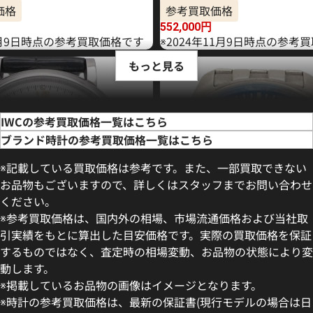
価格
参考買取価格
552,000
円
年6月9日時点の参考買取価格です
※2024年11月9日時点の参考
もっと見る
IWCの参考買取価格一覧はこちら
ブランド時計の参考買取価格一覧はこちら
※記載している買取価格は参考です。また、一部買取できない
お品物もございますので、詳しくはスタッフまでお問い合わせ
ください。
※参考買取価格は、国内外の相場、市場流通価格および当社取
引実績をもとに算出した目安価格です。実際の買取価格を保証
するものではなく、査定時の相場変動、お品物の状態により変
動します。
フィノ IW391031
IWC マークXVIII IW327014
※掲載しているお品物の画像はイメージとなります。
価格
参考買取価格
※時計の参考買取価格は、最新の保証書(現行モデルの場合は日
499,000
円