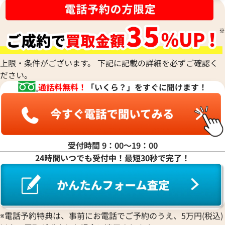
上限・条件がございます。 下記に記載の詳細を必ずご確認く
ださい。
通話料無料！
「いくら？」をすぐに聞けます！
受付時間 9：00〜19：00
タイマー IW358002
IWC アクアタイマー IW32900
24時間いつでも受付中！最短30秒で完了！
価格
参考買取価格
450,000
円
年2月9日時点の参考買取価格です
※2024年1月9日時点の参考買
※電話予約特典は、事前にお電話でご予約のうえ、5万円(税込)