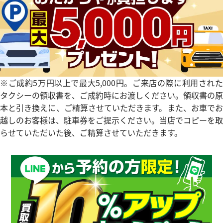
タイマー IW354807
IWC ポートフィノ IW378302
参考買取価格
価格
354,000
円
※2024年10月27日時点の参
※ご成約5万円以上で最大5,000円。ご来店の際に利用された
3月27日時点の参考買取価格です
す
タクシーの領収書を、ご成約時にお渡しください。領収書の原
本と引き換えに、ご精算させていただきます。また、お車でお
越しのお客様は、駐車券をご提示ください。当店でコピーを取
らせていただいた後、ご精算させていただきます。