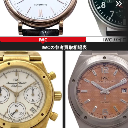
IWC
IWC パイ
IWCの参考買取相場表