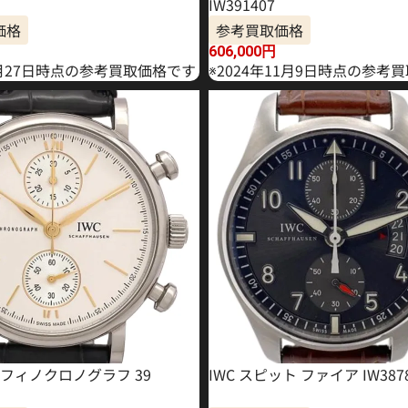
IW391407
価格
参考買取価格
606,000
円
6月27日時点の参考買取価格です
※2024年11月9日時点の参考
トフィノクロノグラフ 39
IWC スピット ファイア IW387