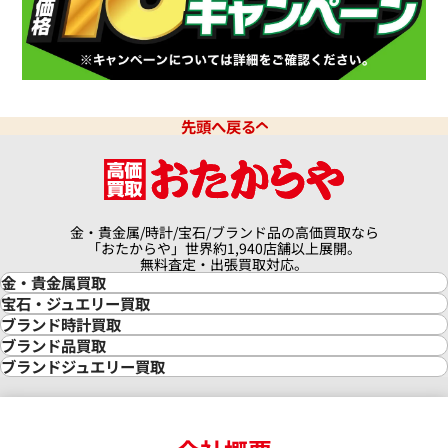
クアタイマー オートマティック
IWC アクアタイマー クロノグ
6810
IW376702
価格
参考買取価格
先頭へ戻る
341,000
円
9月27日時点の参考買取価格です
※2026年3月27日時点の参考
金・貴金属/時計/宝石/ブランド品の高価買取なら
「おたからや」世界約1,940店舗以上展開。
無料査定・出張買取対応。
金・貴金属買取
金買取
宝石・ジュエリー買取
金の相場価格情報
宝石・ジュエリー買取
ブランド時計買取
金の参考買取価格一覧
ダイヤモンド買取
時計買取
ブランド品買取
インゴット買取
ダイヤモンド・宝石の参考価格一覧
ロレックス買取
ブランド買取
ブランドジュエリー買取
インゴットの相場価格情報
リング・結婚指輪買取
ロレックス デイトナ買取
ルイ・ヴィトン買取
カルティエ買取
24金買取
エメラルド買取
ロレックス サブマリーナー買取
ルイ・ヴィトン買取の参考価格一覧
ティファニー買取
24金の相場価格情報
サファイア買取
ロレックス GMTマスター買取
エルメス買取
ブルガリ買取
18金買取
ルビー買取
ロレックス エクスプローラー買取
エルメス バーキン買取
ヴァンクリーフ＆アーペル買取