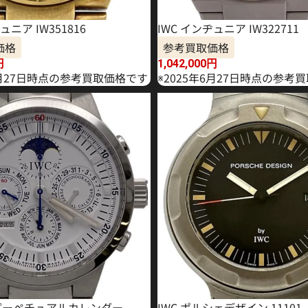
ュニア IW351816
IWC インヂュニア IW322711
価格
参考買取価格
円
1,042,000
円
1月27日時点の参考買取価格です
※2025年6月27日時点の参考
T パーペチュアルカレンダー
IWC ポルシェデザイン 11101