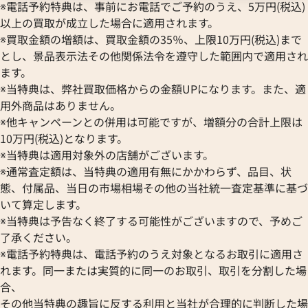
Hermes
STOWA
※電話予約特典は、事前にお電話でご予約のうえ、5万円(税込)
ブランパン
エルメス
ストーヴァ
以上の買取が成立した場合に適用されます。
BVLGARI
OMEGA
SEIKO
※買取金額の増額は、買取金額の35％、上限10万円(税込)まで
ブルガリ
オメガ
セイコー
とし、景品表示法その他関係法令を遵守した範囲内で適用され
Breguet
ORIENT
CENTURY
ます。
ブレゲ
オリエント
センチュリー
※当特典は、弊社買取価格からの金額UPになります。また、適
BULOVA
ORIS
クアタイマー オートマティック
IWC アクアタイマー IW37192
ZENITH
用外商品はありません。
ブローバ
オリス
6811
ゼニス
※他キャンペーンとの併用は可能ですが、増額分の合計上限は
Bell & Ross
Audemars Piguet
価格
参考買取価格
10万円(税込)となります。
ベル＆ロス
オーデマ ピゲ
373,000
円
※当特典は適用対象外の店舗がございます。
BAUME＆MERCIER
Vacheron Constantin
7月27日時点の参考買取価格です
※2024年6月27日時点の参考
※通常査定額は、当特典の適用有無にかかわらず、品目、状
ボーム＆メルシエ
ヴァシュロン・コンスタンタン
態、付属品、当日の市場相場その他の当社統一査定基準に基づ
BALL Watch
Van Cleef & Arpels
いて算定します。
ボール ウォッチ
ヴァンクリーフ＆アーペル
※当特典は予告なく終了する可能性がございますので、予めご
Versace
了承ください。
ヴェルサーチ
※電話予約特典は、電話予約のうえ対象となるお取引に適用さ
Wempe
れます。同一または実質的に同一のお取引、取引を分割した場
ヴェンペ
合、
その他当特典の趣旨に反する利用と当社が合理的に判断した場