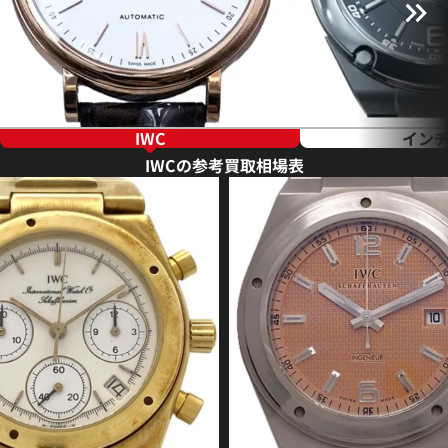
IWC
イン
IWCの参考買取相場表