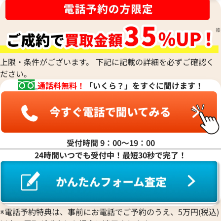
上限・条件がございます。 下記に記載の詳細を必ずご確認く
ださい。
通話料無料！
「いくら？」をすぐに聞けます！
受付時間 9：00〜19：00
タイマー IW358002
IWC アクアタイマー IW32900
24時間いつでも受付中！最短30秒で完了！
価格
参考買取価格
450,000
円
年2月9日時点の参考買取価格です
※2024年1月9日時点の参考買
※電話予約特典は、事前にお電話でご予約のうえ、5万円(税込)