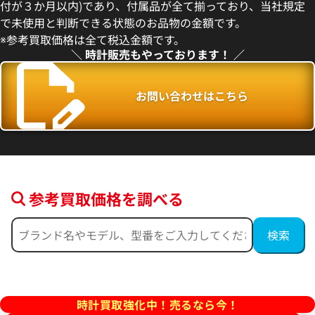
付が３か月以内)であり、付属品が全て揃っており、当社規定
3月27日時点の参考買取価格です
※2026年5月9日時点の参考買
で未使用と判断できる状態のお品物の金額です。
※参考買取価格は全て税込金額です。
＼ 時計販売もやっております！ ／
お問い合わせはこちら
参考買取価格を調べる
フィノ IW391031
IWC ポートフィノ IW391009
価格
参考買取価格
457,000
円
2月27日時点の参考買取価格です
※2026年4月9日時点の参考買
時計買取強化中！売るなら今！