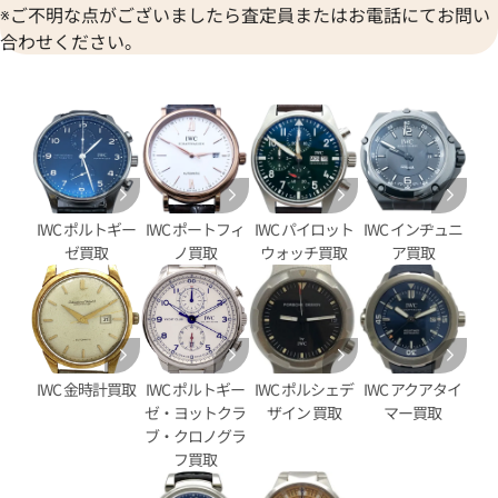
※ご不明な点がございましたら査定員またはお電話にてお問い
合わせください。
IWC ポルトギー
IWC ポートフィ
IWC パイロット
IWC インヂュニ
タイマー IW376704
IWC ポートフィノ クロノグラ
ゼ買取
ノ買取
ウォッチ買取
ア買取
IW391005
価格
参考買取価格
406,000
円
9月27日時点の参考買取価格です
※2023年4月9日時点の参考買
IWC 金時計買取
IWC ポルトギー
IWC ポルシェデ
IWC アクアタイ
ゼ・ヨットクラ
ザイン 買取
マー買取
ブ・クロノグラ
フ買取