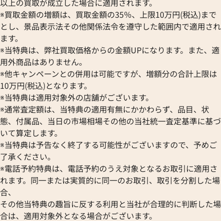
以上の買取が成立した場合に適用されます。
※買取金額の増額は、買取金額の35％、上限10万円(税込)まで
とし、景品表示法その他関係法令を遵守した範囲内で適用され
ます。
※当特典は、弊社買取価格からの金額UPになります。また、適
用外商品はありません。
※他キャンペーンとの併用は可能ですが、増額分の合計上限は
10万円(税込)となります。
※当特典は適用対象外の店舗がございます。
※通常査定額は、当特典の適用有無にかかわらず、品目、状
態、付属品、当日の市場相場その他の当社統一査定基準に基づ
フィノ クロノ IW391006
IWC ポートフィノ IW391010
いて算定します。
※当特典は予告なく終了する可能性がございますので、予めご
価格
参考買取価格
了承ください。
422,000
円
8月27日時点の参考買取価格です
※2026年1月9日時点の参考買
※電話予約特典は、電話予約のうえ対象となるお取引に適用さ
れます。同一または実質的に同一のお取引、取引を分割した場
合、
その他当特典の趣旨に反する利用と当社が合理的に判断した場
合は、適用対象外となる場合がございます。