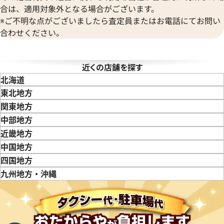
合は、適用対象外となる場合がございます。
※ご不明な点がございましたら査定員またはお電話にてお問い
合わせください。
タイマー IW353804
IWC ポートフィノ IW378303
近くの店舗を探す
価格
参考買取価格
北海道
365,000
円
東北地方
6月27日時点の参考買取価格です
※2024年7月27日時点の参考
青森県
岩手県
宮城県
秋田県
山形県
福島県
関東地方
東京都
神奈川県
埼玉県
千葉県
茨城県
栃木県
群馬県
中部地方
新潟県
富山県
石川県
山梨県
長野県
岐阜県
静岡県
愛知県
近畿地方
三重県
滋賀県
京都府
大阪府
兵庫県
奈良県
和歌山県
中国地方
鳥取県
島根県
岡山県
広島県
山口県
四国地方
徳島県
香川県
愛媛県
九州地方・沖縄
福岡県
佐賀県
長崎県
熊本県
大分県
宮崎県
鹿児島県