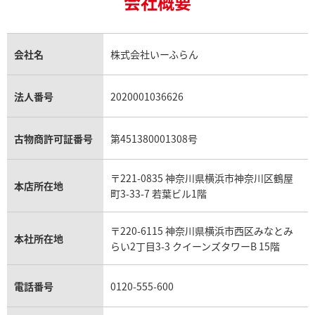
会社概要
18金の相場価格情報
ヒスイ買取
ロレックス デイトジャスト買取
エルメス ケリー買取
ハリーウィンストン買取
金のアクセサリー買取
オパール買取
ロレックス 買取の参考価格一覧
エルメス買取の参考価格一覧
クロムハーツ買取
タイマー IW354805
IWC アクアタイマー IW35480
金貨買取
トパーズ買取
パテック フィリップ買取
シャネル買取
フレッド買取
貴金属買取
タンザナイト買取
パテック フィリップノーチラス買取
シャネル マトラッセ買取
価格
参考買取価格
ショーメ買取
会社名
株式会社いーふらん
プラチナ買取
アメジスト買取
オーデマ ピゲ買取
シャネル買取の参考価格一覧
ショパール買取
309,000
円
銀・シルバー買取
パライバトルマリン買取
オーデマ ピゲ ロイヤルオーク買取
ディオール買取
タサキ買取
年9月9日時点の参考買取価格です
※2023年9月9日時点の参考買
パラジウム買取
キャッツアイ買取
ヴァシュロン・コンスタンタン買取
セリーヌ買取
法人番号
2020001036626
ダミアーニ買取
アレキサンドライト買取
A.ランゲ&ゾーネ買取
フェンディ買取
ピアジェ買取
ガーネット買取
ブレゲ買取
グッチ買取
ブシュロン買取
アクアマリン買取
オメガ買取
プラダ買取
古物商許可証番号
第451380001308号
モーブッサン買取
ウブロ買取
ミキモト買取
IWC買取
グラフ買取
〒221-0835 神奈川県横浜市神奈川区鶴屋
カルティエ買取
本店所在地
フランク ミュラー買取
町3-33-7 若葉ビル1階
リシャール・ミル買取
タグ・ホイヤー買取
〒220-6115 神奈川県横浜市西区みなとみ
パネライ買取
本社所在地
らい2丁目3-3 クイーンズタワーB 15階
チューダー（チュードル）買取
電話番号
0120-555-600