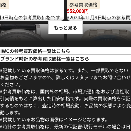
価格
参考買取価格
552,000
円
年6月9日時点の参考買取価格です
※2024年11月9日時点の参考
もっと見る
IWCの参考買取価格一覧はこちら
ブランド時計の参考買取価格一覧はこちら
※記載している買取価格は参考です。また、一部買取できない
お品物もございますので、詳しくはスタッフまでお問い合わせ
ください。
※参考買取価格は、国内外の相場、市場流通価格および当社取
引実績をもとに算出した目安価格です。実際の買取価格を保証
するものではなく、査定時の相場変動、お品物の状態により変
動します。
フィノ IW391031
IWC マークXVIII IW327014
※掲載しているお品物の画像はイメージとなります。
価格
参考買取価格
※時計の参考買取価格は、最新の保証書(現行モデルの場合は日
499,000
円