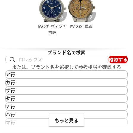
IWC ダ･ヴィンチ
IWC GST 買取
買取
ブランド名で検索
確認する
クアタイマー ガラパゴスアイラン
IWC ポートフィノ 2009-001
または、ブランド名を選択して参考相場を確認する
05
ア行
価格
参考買取価格
IKEPOD
カ行
402,000
円
アイクポッド
CASIO
年9月9日時点の参考買取価格です
※2025年11月9日時点の参考
サ行
IWC
カシオ
Saint Laurent
タ行
アイダブリューシー
Cartier
サンローラン
TAG Heuer
ナ行
Azimuth
カルティエ
Shellman
タグ・ホイヤー
NOMOS Glashütte
ハ行
アジムース
Gaga Milano
シェルマン
Daniel Roth
もっと見る
ノモス グラスヒュッテ
Hamilton
マ行
ANONIMO
ガガミラノ
CITIZEN
ダニエル・ロート
ハミルトン
MIDO
ラ行
アノーニモ
Quinting