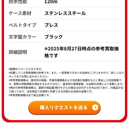
防水性能
120m
ケース素材
ステンレススチール
ベルトタイプ
ブレス
文字盤カラー
ブラック
※2025年8月27日時点の参考買取価
詳細説明
格です
※画像はイメージとなります。
※記載している買取価格は参考です。また、一部買取できないお品物もございますので、詳しくはス
タッフまでお問い合わせください。
※参考買取価格は、国内外の相場、市場流通価格および当社取引実績をもとに算出した目安価格で
す。実際の買取価格を保証するものではなく、査定時の相場変動、お品物の状態により変動します。
※時計の参考買取価格は、最新の保証書(現行モデルの場合は日付が３か月以内)であり、付属品が全
て揃っており、当社規定で未使用と判断できる状態のお品物の金額です。
※参考買取価格は全て税込金額です。