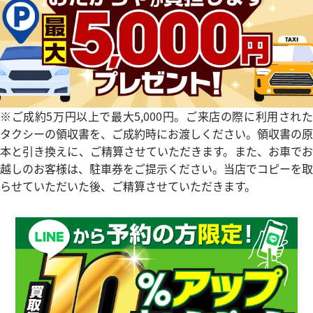
タイマー IW354807
IWC ポートフィノ IW378302
参考買取価格
価格
354,000
円
※2024年10月27日時点の参
※ご成約5万円以上で最大5,000円。ご来店の際に利用された
3月27日時点の参考買取価格です
す
タクシーの領収書を、ご成約時にお渡しください。領収書の原
本と引き換えに、ご精算させていただきます。また、お車でお
越しのお客様は、駐車券をご提示ください。当店でコピーを取
らせていただいた後、ご精算させていただきます。