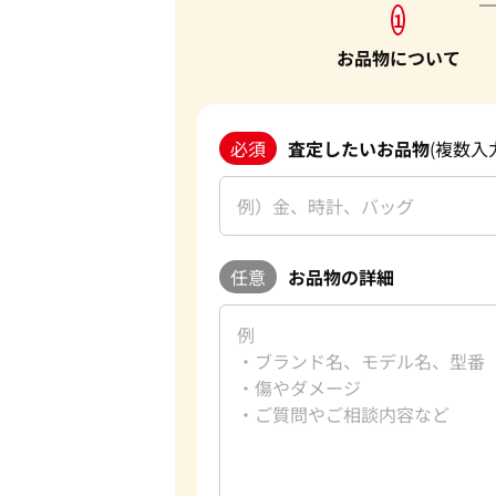
1
お品物について
必須
査定したいお品物
(複数入
任意
お品物の詳細