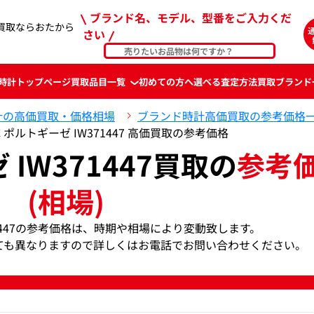
ブランド名、モデル、型番をご入力くだ
7の買取ならおたから
さい
時計
トップページ
買取品目一覧
初めての方へ
選べる査定方法
買取ブランド
計の高価買取・価格相場
ブランド時計高価買取の参考価格
C ポルトギーゼ IW371447 高価買取の参考価格
 IW371447買取の
参考
(相場)
371447の参考価格は、時期や相場により変動致します。
ても異なりますので詳しくはお電話でお問い合わせください。