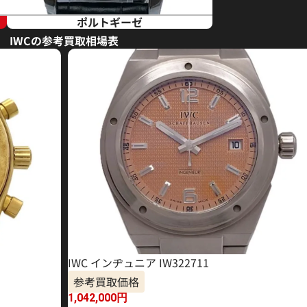
ポルトギーゼ
IWCの参考買取相場表
IWC インヂュニア IW322711
参考買取価格
1,042,000
円