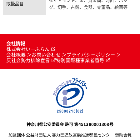
ダイヤモンド、金、貴金属、時計、バッ
取扱品目
グ、切手、古銭、食器、骨董品、絵画等
会社情報
株式会社いーふらん
会社概要
お問い合わせ
プライバシーポリシー
反社会勢力排除宣言
特別国際種事業者番号
神奈川県公安委員会 許可 第451380001308号
加盟団体 公益財団法人 暴力団追放運動推進都民センター 賛助会員