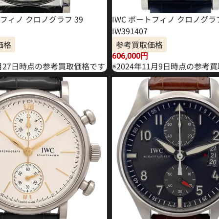
トフィノ クロノグラフ 39
IWC ポートフィノ クロノグラ
IW391407
価格
参考買取価格
606,000
円
6月27日時点の参考買取価格です
※2024年11月9日時点の参考