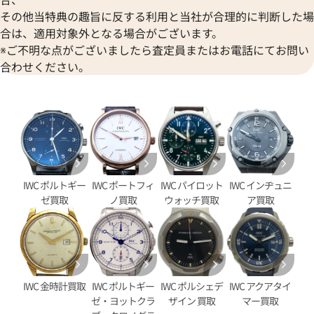
その他当特典の趣旨に反する利用と当社が合理的に判断した場
合は、適用対象外となる場合がございます。
※ご不明な点がございましたら査定員またはお電話にてお問い
合わせください。
IWC ポルトギー
IWC ポートフィ
IWC パイロット
IWC インヂュニ
タイマー IW376704
IWC ポートフィノ クロノグラ
ゼ買取
ノ買取
ウォッチ買取
ア買取
IW391005
価格
参考買取価格
406,000
円
9月27日時点の参考買取価格です
※2023年4月9日時点の参考買
IWC 金時計買取
IWC ポルトギー
IWC ポルシェデ
IWC アクアタイ
ゼ・ヨットクラ
ザイン 買取
マー買取