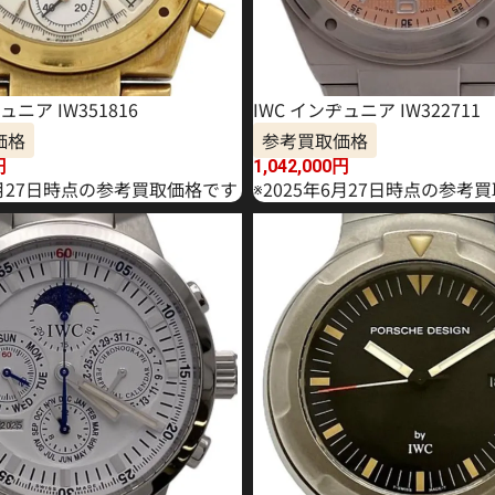
ュニア IW351816
IWC インヂュニア IW322711
価格
参考買取価格
円
1,042,000
円
1月27日時点の参考買取価格です
※2025年6月27日時点の参考