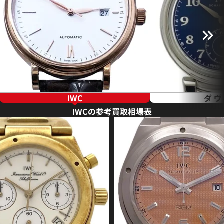
IWC
ダ 
IWCの参考買取相場表