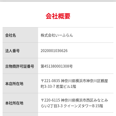
24金買取
エメラルド買取
ロレックス サブマリーナー買取
ルイ・ヴィトン買取の参考価格一覧
ティファニー買取
24金の相場価格情報
サファイア買取
ロレックス GMTマスター買取
エルメス買取
ブルガリ買取
18金買取
ルビー買取
ロレックス エクスプローラー買取
会社概要
エルメス バーキン買取
ヴァンクリーフ＆アーペル買取
18金の相場価格情報
ヒスイ買取
ロレックス デイトジャスト買取
エルメス ケリー買取
ハリーウィンストン買取
金のアクセサリー買取
オパール買取
ロレックス 買取の参考価格一覧
エルメス買取の参考価格一覧
クロムハーツ買取
タイマー IW354805
IWC アクアタイマー IW35480
金貨買取
トパーズ買取
パテック フィリップ買取
シャネル買取
フレッド買取
貴金属買取
タンザナイト買取
パテック フィリップノーチラス買取
シャネル マトラッセ買取
価格
参考買取価格
ショーメ買取
会社名
株式会社いーふらん
プラチナ買取
アメジスト買取
オーデマ ピゲ買取
シャネル買取の参考価格一覧
ショパール買取
309,000
円
銀・シルバー買取
パライバトルマリン買取
オーデマ ピゲ ロイヤルオーク買取
ディオール買取
タサキ買取
年9月9日時点の参考買取価格です
※2023年9月9日時点の参考買
パラジウム買取
キャッツアイ買取
ヴァシュロン・コンスタンタン買取
セリーヌ買取
法人番号
2020001036626
ダミアーニ買取
アレキサンドライト買取
A.ランゲ&ゾーネ買取
フェンディ買取
ピアジェ買取
ガーネット買取
ブレゲ買取
グッチ買取
ブシュロン買取
アクアマリン買取
オメガ買取
プラダ買取
古物商許可証番号
第451380001308号
モーブッサン買取
ウブロ買取
ミキモト買取
IWC買取
グラフ買取
〒221-0835 神奈川県横浜市神奈川区鶴屋
カルティエ買取
本店所在地
フランク ミュラー買取
町3-33-7 若葉ビル1階
リシャール・ミル買取
タグ・ホイヤー買取
〒220-6115 神奈川県横浜市西区みなとみ
パネライ買取
本社所在地
らい2丁目3-3 クイーンズタワーB 15階
チューダー（チュードル）買取