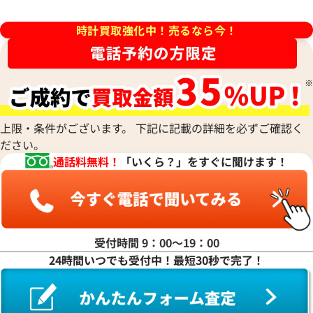
457,000
円
2月27日時点の参考買取価格です
※2026年4月9日時点の参考買
時計買取強化中！売るなら今！
上限・条件がございます。 下記に記載の詳細を必ずご確認く
ださい。
通話料無料！
「いくら？」をすぐに聞けます！
受付時間 9：00〜19：00
タイマー IW358002
IWC アクアタイマー IW32900
24時間いつでも受付中！最短30秒で完了！
価格
参考買取価格
450,000
円
年2月9日時点の参考買取価格です
※2024年1月9日時点の参考買