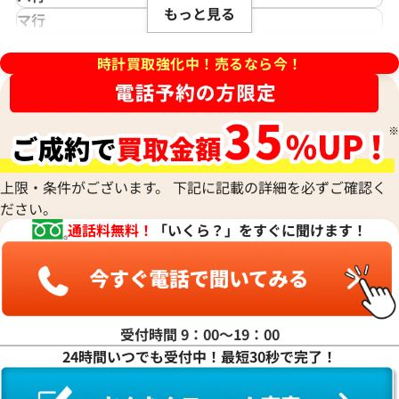
アジムース
Gaga Milano
シェルマン
Daniel Roth
もっと見る
ノモス グラスヒュッテ
Hamilton
マ行
ANONIMO
ガガミラノ
CITIZEN
ダニエル・ロート
ハミルトン
MIDO
ラ行
アノーニモ
Quinting
シチズン
TUDOR
Harry Winston
ミドー
時計買取強化中！売るなら今！
RALPH LAUREN
Alain Silberstein
クインティング
CHANEL
チューダー(チュードル)
ハリー・ウィンストン
MAURICE LACROIX
ラルフ ローレン
アラン・シルベスタイン
Cuervo y Sobrinos
シャネル
Tiffany & Co.
Patek Philippe
モーリス・ラクロア
Richard Mille
Armand Nicolet
クエルボ・イ・ソブリノス
Chopard
ティファニー
パテック フィリップ
リシャール・ミル
アルマン・ニコレ
CVSTOS
ショパール
Dior
Panerai
Louis Vuitton
WALTHAM
クストス
CHAUMET
ディオール
パネライ
ルイ・ヴィトン
ウォルサム
Chronoswiss
ショーメ
Parmigiani Fleurier
上限・条件がございます。 下記に記載の詳細を必ずご確認く
Luminox
HUBLOT
クロノスイス
Jacob & Co.
ださい。
パルミジャーニ・フルリエ
ルミノックス
ウブロ
GUCCI
フィノ IW391008
IWC ポートフィノ IW391002
ジェイコブ
Piaget
通話料無料！
「いくら？」をすぐに聞けます！
Ressence
ETERNA
グッチ
Gerald Genta
価格
参考買取価格
ピアジェ
レッセンス
エテルナ
Graham
ジェラルド・ジェンタ
398,000
円
PIERRE KUNZ
ROGER DUBUIS
EDOX
12月9日時点の参考買取価格です
※2024年7月9日時点の参考買
グラハム
Jaeger-LeCoultre
ピエール・クンツ
ロジェ・デュブイ
エドックス
Grand Seiko
ジャガー・ルクルト
FRANCK MULLER
ROLEX
EBERHARD
グランドセイコー
Jaquet Droz
受付時間 9：00〜19：00
フランク ミュラー
ロレックス
エベラール
CORUM
ジャケ・ドロー
24時間いつでも受付中！最短30秒で完了！
BOUCHERON
LONGINES
EBEL
コルム
Girard-Perregaux
ブシュロン
ロンジン
エベル
Concord
ジラール・ペルゴ