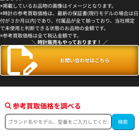
フィノ IW391031
IWC マークXVIII IW327014
※掲載しているお品物の画像はイメージとなります。
価格
参考買取価格
※時計の参考買取価格は、最新の保証書(現行モデルの場合は日
499,000
円
付が３か月以内)であり、付属品が全て揃っており、当社規定
3月27日時点の参考買取価格です
※2026年5月9日時点の参考買
で未使用と判断できる状態のお品物の金額です。
※参考買取価格は全て税込金額です。
＼ 時計販売もやっております！ ／
お問い合わせはこちら
参考買取価格を調べる
フィノ IW391031
IWC ポートフィノ IW391009
価格
参考買取価格