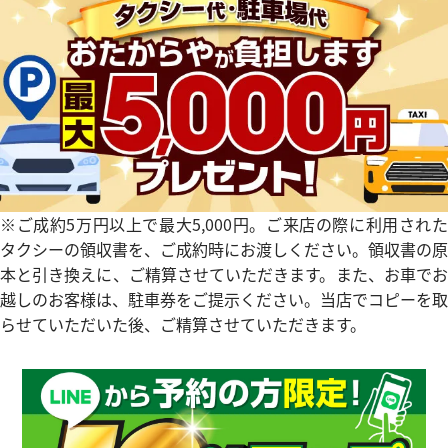
タイマー IW354807
IWC ポートフィノ IW378302
参考買取価格
価格
354,000
円
※2024年10月27日時点の参
※ご成約5万円以上で最大5,000円。ご来店の際に利用された
3月27日時点の参考買取価格です
す
タクシーの領収書を、ご成約時にお渡しください。領収書の原
本と引き換えに、ご精算させていただきます。また、お車でお
越しのお客様は、駐車券をご提示ください。当店でコピーを取
らせていただいた後、ご精算させていただきます。