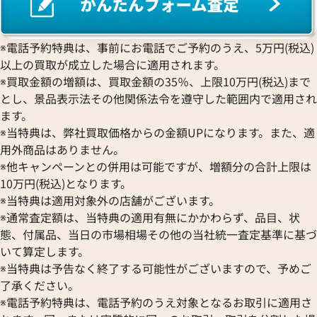
BREITLING
EPOS
コンコルド
Sinn
ブライトリング
エポス
ジン
Blancpain
Hermes
STOWA
※電話予約特典は、事前にお電話でご予約のうえ、5万円(税込)
ブランパン
エルメス
ストーヴァ
以上の買取が成立した場合に適用されます。
BVLGARI
OMEGA
SEIKO
※買取金額の増額は、買取金額の35％、上限10万円(税込)まで
ブルガリ
オメガ
セイコー
とし、景品表示法その他関係法令を遵守した範囲内で適用され
Breguet
ORIENT
CENTURY
ます。
ブレゲ
オリエント
センチュリー
※当特典は、弊社買取価格からの金額UPになります。また、適
BULOVA
ORIS
クアタイマー オートマティック
IWC アクアタイマー IW37192
ZENITH
用外商品はありません。
ブローバ
オリス
6811
ゼニス
※他キャンペーンとの併用は可能ですが、増額分の合計上限は
Bell & Ross
Audemars Piguet
価格
参考買取価格
10万円(税込)となります。
ベル＆ロス
オーデマ ピゲ
373,000
円
※当特典は適用対象外の店舗がございます。
BAUME＆MERCIER
Vacheron Constantin
7月27日時点の参考買取価格です
※2024年6月27日時点の参考
※通常査定額は、当特典の適用有無にかかわらず、品目、状
ボーム＆メルシエ
ヴァシュロン・コンスタンタン
態、付属品、当日の市場相場その他の当社統一査定基準に基づ
BALL Watch
Van Cleef & Arpels
いて算定します。
ボール ウォッチ
ヴァンクリーフ＆アーペル
※当特典は予告なく終了する可能性がございますので、予めご
Versace
了承ください。
ヴェルサーチ
※電話予約特典は、電話予約のうえ対象となるお取引に適用さ
Wempe