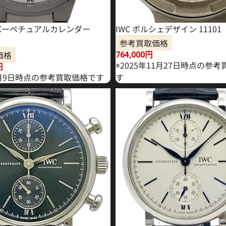
T パーペチュアルカレンダー
IWC ポルシェデザイン 11101
参考買取価格
価格
764,000
円
※2025年11月27日時点の参
円
年2月9日時点の参考買取価格です
す