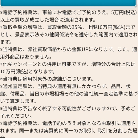
※電話予約特典は、事前にお電話でご予約のうえ、5万円(税込)
以上の買取が成立した場合に適用されます。
※買取金額の増額は、買取金額の35％、上限10万円(税込)まで
とし、景品表示法その他関係法令を遵守した範囲内で適用され
ます。
※当特典は、弊社買取価格からの金額UPになります。また、適
用外商品はありません。
※他キャンペーンとの併用は可能ですが、増額分の合計上限は
10万円(税込)となります。
※当特典は適用対象外の店舗がございます。
※通常査定額は、当特典の適用有無にかかわらず、品目、状
態、付属品、当日の市場相場その他の当社統一査定基準に基づ
フィノ クロノ IW391006
IWC ポートフィノ IW391010
いて算定します。
※当特典は予告なく終了する可能性がございますので、予めご
価格
参考買取価格
了承ください。
422,000
円
8月27日時点の参考買取価格です
※2026年1月9日時点の参考買
※電話予約特典は、電話予約のうえ対象となるお取引に適用さ
れます。同一または実質的に同一のお取引、取引を分割した場
合、