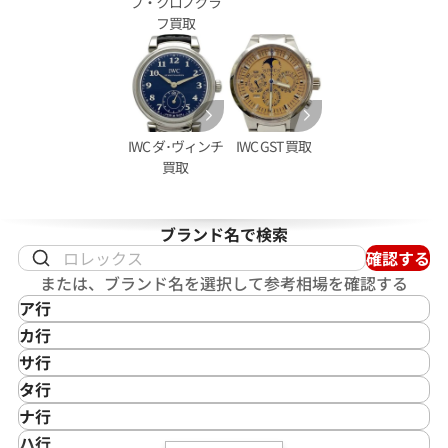
ブ・クロノグラ
フ買取
IWC ダ･ヴィンチ
IWC GST 買取
買取
ブランド名で検索
確認する
クアタイマー ガラパゴスアイラン
IWC ポートフィノ 2009-001
または、ブランド名を選択して参考相場を確認する
05
ア行
価格
参考買取価格
IKEPOD
カ行
402,000
円
アイクポッド
CASIO
年9月9日時点の参考買取価格です
※2025年11月9日時点の参考
サ行
IWC
カシオ
Saint Laurent
タ行
アイダブリューシー
Cartier
サンローラン
TAG Heuer
ナ行
Azimuth
カルティエ
Shellman
タグ・ホイヤー
NOMOS Glashütte
ハ行