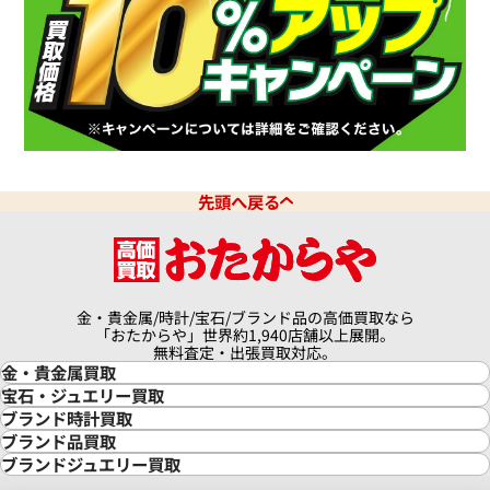
クアタイマー オートマティック
IWC アクアタイマー クロノグ
6810
IW376702
価格
参考買取価格
先頭へ戻る
341,000
円
9月27日時点の参考買取価格です
※2026年3月27日時点の参考
金・貴金属/時計/宝石/ブランド品の高価買取なら
「おたからや」世界約1,940店舗以上展開。
無料査定・出張買取対応。
金・貴金属買取
金買取
宝石・ジュエリー買取
金の相場価格情報
宝石・ジュエリー買取
ブランド時計買取
金の参考買取価格一覧
ダイヤモンド買取
時計買取
ブランド品買取
インゴット買取
ダイヤモンド・宝石の参考価格一覧
ロレックス買取
ブランド買取
ブランドジュエリー買取
インゴットの相場価格情報
リング・結婚指輪買取
ロレックス デイトナ買取
ルイ・ヴィトン買取
カルティエ買取