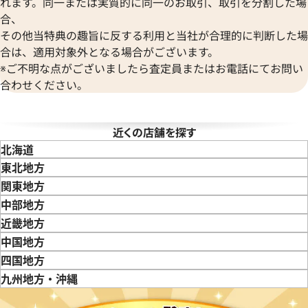
れます。同一または実質的に同一のお取引、取引を分割した場
ヴェンペ
合、
その他当特典の趣旨に反する利用と当社が合理的に判断した場
合は、適用対象外となる場合がございます。
※ご不明な点がございましたら査定員またはお電話にてお問い
合わせください。
タイマー IW353804
IWC ポートフィノ IW378303
近くの店舗を探す
価格
参考買取価格
北海道
365,000
円
東北地方
6月27日時点の参考買取価格です
※2024年7月27日時点の参考
青森県
岩手県
宮城県
秋田県
山形県
福島県
関東地方
東京都
神奈川県
埼玉県
千葉県
茨城県
栃木県
群馬県
中部地方
新潟県
富山県
石川県
山梨県
長野県
岐阜県
静岡県
愛知県
近畿地方
三重県
滋賀県
京都府
大阪府
兵庫県
奈良県
和歌山県
中国地方
鳥取県
島根県
岡山県
広島県
山口県
四国地方
徳島県
香川県
愛媛県
九州地方・沖縄
福岡県
佐賀県
長崎県
熊本県
大分県
宮崎県
鹿児島県