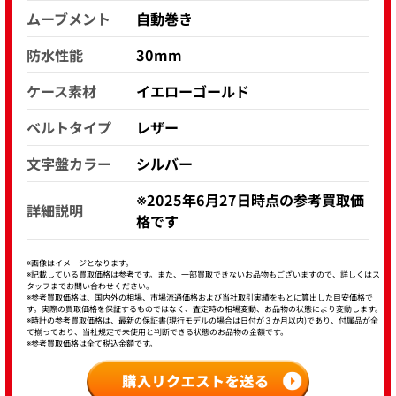
ムーブメント
自動巻き
防水性能
30mm
ケース素材
イエローゴールド
ベルトタイプ
レザー
文字盤カラー
シルバー
※2025年6月27日時点の参考買取価
詳細説明
格です
※画像はイメージとなります。
※記載している買取価格は参考です。また、一部買取できないお品物もございますので、詳しくはス
タッフまでお問い合わせください。
※参考買取価格は、国内外の相場、市場流通価格および当社取引実績をもとに算出した目安価格で
す。実際の買取価格を保証するものではなく、査定時の相場変動、お品物の状態により変動します。
※時計の参考買取価格は、最新の保証書(現行モデルの場合は日付が３か月以内)であり、付属品が全
て揃っており、当社規定で未使用と判断できる状態のお品物の金額です。
※参考買取価格は全て税込金額です。