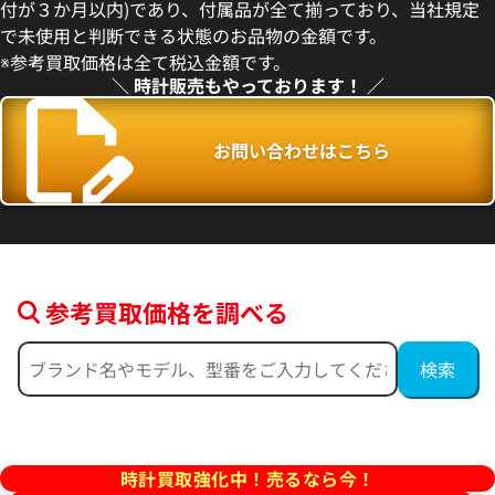
付が３か月以内)であり、付属品が全て揃っており、当社規定
3月27日時点の参考買取価格です
※2026年5月9日時点の参考買
で未使用と判断できる状態のお品物の金額です。
※参考買取価格は全て税込金額です。
＼ 時計販売もやっております！ ／
お問い合わせはこちら
参考買取価格を調べる
フィノ IW391031
IWC ポートフィノ IW391009
価格
参考買取価格
457,000
円
2月27日時点の参考買取価格です
※2026年4月9日時点の参考買
時計買取強化中！売るなら今！