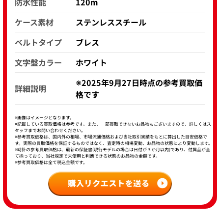
防水性能
120m
ケース素材
ステンレススチール
ベルトタイプ
ブレス
文字盤カラー
ホワイト
※2025年9月27日時点の参考買取価
詳細説明
格です
※画像はイメージとなります。
※記載している買取価格は参考です。また、一部買取できないお品物もございますので、詳しくはス
タッフまでお問い合わせください。
※参考買取価格は、国内外の相場、市場流通価格および当社取引実績をもとに算出した目安価格で
す。実際の買取価格を保証するものではなく、査定時の相場変動、お品物の状態により変動します。
※時計の参考買取価格は、最新の保証書(現行モデルの場合は日付が３か月以内)であり、付属品が全
て揃っており、当社規定で未使用と判断できる状態のお品物の金額です。
※参考買取価格は全て税込金額です。