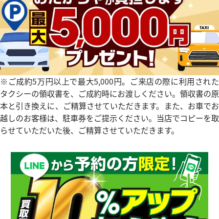
タイマー IW354807
IWC ポートフィノ IW378302
参考買取価格
価格
354,000
円
※2024年10月27日時点の参
※ご成約5万円以上で最大5,000円。ご来店の際に利用された
3月27日時点の参考買取価格です
す
タクシーの領収書を、ご成約時にお渡しください。領収書の原
本と引き換えに、ご精算させていただきます。また、お車でお
越しのお客様は、駐車券をご提示ください。当店でコピーを取
らせていただいた後、ご精算させていただきます。