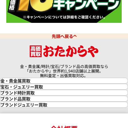
クアタイマー オートマティック
IWC アクアタイマー クロノグ
6810
IW376702
価格
参考買取価格
先頭へ戻る
341,000
円
9月27日時点の参考買取価格です
※2026年3月27日時点の参考
金・貴金属/時計/宝石/ブランド品の高価買取なら
「おたからや」世界約1,940店舗以上展開。
無料査定・出張買取対応。
金・貴金属買取
金買取
宝石・ジュエリー買取
金の相場価格情報
宝石・ジュエリー買取
ブランド時計買取
金の参考買取価格一覧
ダイヤモンド買取
時計買取
ブランド品買取
インゴット買取
ダイヤモンド・宝石の参考価格一覧
ロレックス買取
ブランド買取
ブランドジュエリー買取
インゴットの相場価格情報
リング・結婚指輪買取
ロレックス デイトナ買取
ルイ・ヴィトン買取
カルティエ買取
24金買取
エメラルド買取
ロレックス サブマリーナー買取
ルイ・ヴィトン買取の参考価格一覧
ティファニー買取
24金の相場価格情報
サファイア買取
ロレックス GMTマスター買取
エルメス買取
ブルガリ買取
18金買取
ルビー買取
ロレックス エクスプローラー買取
エルメス バーキン買取
ヴァンクリーフ＆アーペル買取