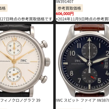
IW391407
価格
参考買取価格
606,000
円
6月27日時点の参考買取価格です
※2024年11月9日時点の参考
トフィノクロノグラフ 39
IWC スピット ファイア IW387