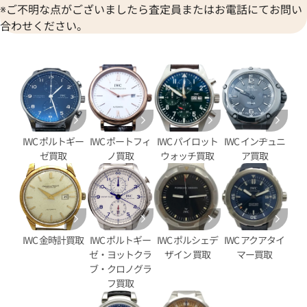
※ご不明な点がございましたら査定員またはお電話にてお問い
合わせください。
IWC ポルトギー
IWC ポートフィ
IWC パイロット
IWC インヂュニ
タイマー IW376704
IWC ポートフィノ クロノグラ
ゼ買取
ノ買取
ウォッチ買取
ア買取
IW391005
価格
参考買取価格
406,000
円
9月27日時点の参考買取価格です
※2023年4月9日時点の参考買
IWC 金時計買取
IWC ポルトギー
IWC ポルシェデ
IWC アクアタイ
ゼ・ヨットクラ
ザイン 買取
マー買取
ブ・クロノグラ
フ買取