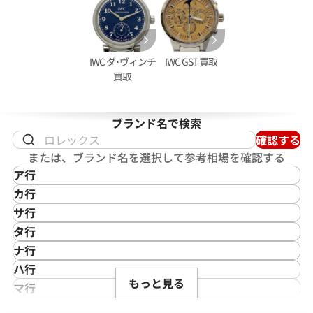
IWC ダ･ヴィンチ
IWC GST 買取
買取
ブランド名で検索
確認する
クアタイマー ガラパゴスアイラン
IWC ポートフィノ 2009-001
または、ブランド名を選択して参考相場を確認する
05
ア行
価格
参考買取価格
IKEPOD
カ行
402,000
円
アイクポッド
CASIO
年9月9日時点の参考買取価格です
※2025年11月9日時点の参考
サ行
IWC
カシオ
Saint Laurent
タ行
アイダブリューシー
Cartier
サンローラン
TAG Heuer
ナ行
Azimuth
カルティエ
Shellman
タグ・ホイヤー
NOMOS Glashütte
ハ行
アジムース
Gaga Milano
シェルマン
Daniel Roth
もっと見る
ノモス グラスヒュッテ
Hamilton
マ行
ANONIMO
ガガミラノ
CITIZEN
ダニエル・ロート
ハミルトン
MIDO
ラ行
アノーニモ
Quinting