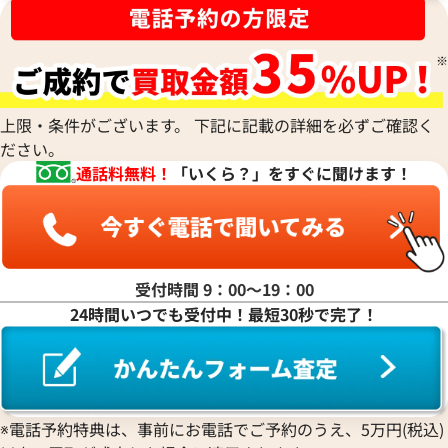
上限・条件がございます。 下記に記載の詳細を必ずご確認く
ださい。
通話料無料！
「いくら？」をすぐに聞けます！
受付時間 9：00〜19：00
タイマー IW358002
IWC アクアタイマー IW32900
24時間いつでも受付中！最短30秒で完了！
価格
参考買取価格
450,000
円
年2月9日時点の参考買取価格です
※2024年1月9日時点の参考買
※電話予約特典は、事前にお電話でご予約のうえ、5万円(税込)