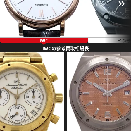
IWC
イン
IWCの参考買取相場表