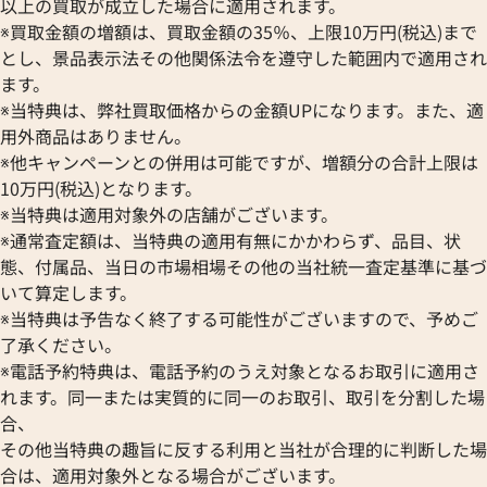
以上の買取が成立した場合に適用されます。
※買取金額の増額は、買取金額の35％、上限10万円(税込)まで
とし、景品表示法その他関係法令を遵守した範囲内で適用され
ます。
※当特典は、弊社買取価格からの金額UPになります。また、適
用外商品はありません。
※他キャンペーンとの併用は可能ですが、増額分の合計上限は
10万円(税込)となります。
※当特典は適用対象外の店舗がございます。
※通常査定額は、当特典の適用有無にかかわらず、品目、状
態、付属品、当日の市場相場その他の当社統一査定基準に基づ
フィノ クロノ IW391006
IWC ポートフィノ IW391010
いて算定します。
※当特典は予告なく終了する可能性がございますので、予めご
価格
参考買取価格
了承ください。
422,000
円
8月27日時点の参考買取価格です
※2026年1月9日時点の参考買
※電話予約特典は、電話予約のうえ対象となるお取引に適用さ
れます。同一または実質的に同一のお取引、取引を分割した場
合、
その他当特典の趣旨に反する利用と当社が合理的に判断した場
合は、適用対象外となる場合がございます。