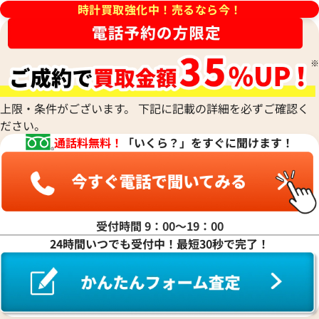
シチズン
TUDOR
Harry Winston
ミドー
時計買取強化中！売るなら今！
RALPH LAUREN
Alain Silberstein
クインティング
CHANEL
チューダー(チュードル)
ハリー・ウィンストン
MAURICE LACROIX
ラルフ ローレン
アラン・シルベスタイン
Cuervo y Sobrinos
シャネル
Tiffany & Co.
Patek Philippe
モーリス・ラクロア
Richard Mille
Armand Nicolet
クエルボ・イ・ソブリノス
Chopard
ティファニー
パテック フィリップ
リシャール・ミル
アルマン・ニコレ
CVSTOS
ショパール
Dior
Panerai
Louis Vuitton
WALTHAM
クストス
CHAUMET
ディオール
パネライ
ルイ・ヴィトン
ウォルサム
Chronoswiss
ショーメ
Parmigiani Fleurier
上限・条件がございます。 下記に記載の詳細を必ずご確認く
Luminox
HUBLOT
クロノスイス
Jacob & Co.
ださい。
パルミジャーニ・フルリエ
ルミノックス
ウブロ
GUCCI
フィノ IW391008
IWC ポートフィノ IW391002
ジェイコブ
Piaget
通話料無料！
「いくら？」をすぐに聞けます！
Ressence
ETERNA
グッチ
Gerald Genta
価格
参考買取価格
ピアジェ
レッセンス
エテルナ
Graham
ジェラルド・ジェンタ
398,000
円
PIERRE KUNZ
ROGER DUBUIS
EDOX
12月9日時点の参考買取価格です
※2024年7月9日時点の参考買
グラハム
Jaeger-LeCoultre
ピエール・クンツ
ロジェ・デュブイ
エドックス
Grand Seiko
ジャガー・ルクルト
FRANCK MULLER
ROLEX
EBERHARD
グランドセイコー
Jaquet Droz
受付時間 9：00〜19：00
フランク ミュラー
ロレックス
エベラール
CORUM
ジャケ・ドロー
24時間いつでも受付中！最短30秒で完了！
BOUCHERON
LONGINES
EBEL
コルム
Girard-Perregaux
ブシュロン
ロンジン
エベル
Concord
ジラール・ペルゴ
BREITLING
EPOS
コンコルド
Sinn
ブライトリング
エポス
ジン
Blancpain