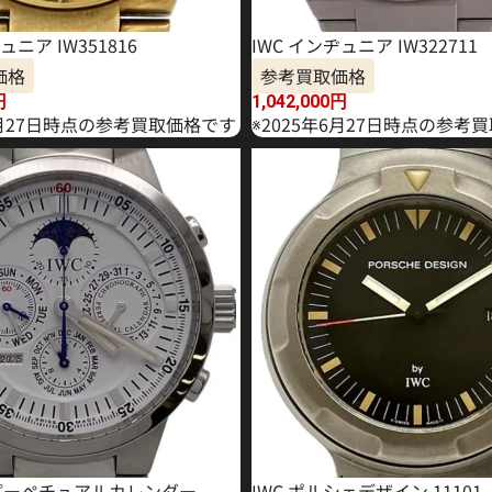
ュニア IW351816
IWC インヂュニア IW322711
価格
参考買取価格
円
1,042,000
円
1月27日時点の参考買取価格です
※2025年6月27日時点の参考
T パーペチュアルカレンダー
IWC ポルシェデザイン 11101