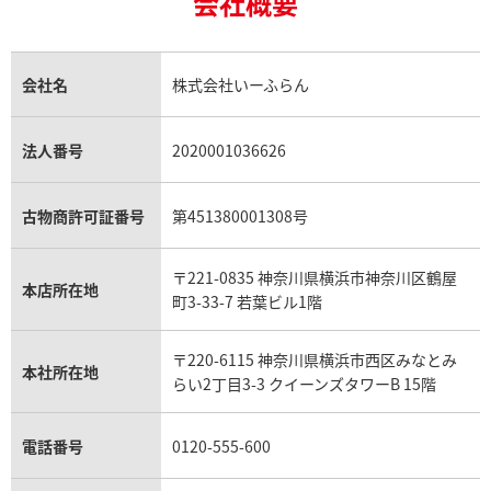
会社概要
18金の相場価格情報
ヒスイ買取
ロレックス デイトジャスト買取
エルメス ケリー買取
ハリーウィンストン買取
金のアクセサリー買取
オパール買取
ロレックス 買取の参考価格一覧
エルメス買取の参考価格一覧
クロムハーツ買取
タイマー IW354805
IWC アクアタイマー IW35480
金貨買取
トパーズ買取
パテック フィリップ買取
シャネル買取
フレッド買取
貴金属買取
タンザナイト買取
パテック フィリップノーチラス買取
シャネル マトラッセ買取
価格
参考買取価格
ショーメ買取
会社名
株式会社いーふらん
プラチナ買取
アメジスト買取
オーデマ ピゲ買取
シャネル買取の参考価格一覧
ショパール買取
309,000
円
銀・シルバー買取
パライバトルマリン買取
オーデマ ピゲ ロイヤルオーク買取
ディオール買取
タサキ買取
年9月9日時点の参考買取価格です
※2023年9月9日時点の参考買
パラジウム買取
キャッツアイ買取
ヴァシュロン・コンスタンタン買取
セリーヌ買取
法人番号
2020001036626
ダミアーニ買取
アレキサンドライト買取
A.ランゲ&ゾーネ買取
フェンディ買取
ピアジェ買取
ガーネット買取
ブレゲ買取
グッチ買取
ブシュロン買取
アクアマリン買取
オメガ買取
プラダ買取
古物商許可証番号
第451380001308号
モーブッサン買取
ウブロ買取
ミキモト買取
IWC買取
グラフ買取
〒221-0835 神奈川県横浜市神奈川区鶴屋
カルティエ買取
本店所在地
フランク ミュラー買取
町3-33-7 若葉ビル1階
リシャール・ミル買取
タグ・ホイヤー買取
〒220-6115 神奈川県横浜市西区みなとみ
パネライ買取
本社所在地
らい2丁目3-3 クイーンズタワーB 15階
チューダー（チュードル）買取
電話番号
0120-555-600