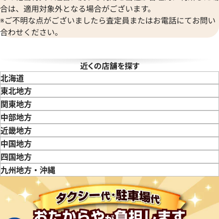
合は、適用対象外となる場合がございます。
※ご不明な点がございましたら査定員またはお電話にてお問い
合わせください。
タイマー IW353804
IWC ポートフィノ IW378303
近くの店舗を探す
価格
参考買取価格
北海道
365,000
円
東北地方
6月27日時点の参考買取価格です
※2024年7月27日時点の参考
青森県
岩手県
宮城県
秋田県
山形県
福島県
関東地方
東京都
神奈川県
埼玉県
千葉県
茨城県
栃木県
群馬県
中部地方
新潟県
富山県
石川県
山梨県
長野県
岐阜県
静岡県
愛知県
近畿地方
三重県
滋賀県
京都府
大阪府
兵庫県
奈良県
和歌山県
中国地方
鳥取県
島根県
岡山県
広島県
山口県
四国地方
徳島県
香川県
愛媛県
九州地方・沖縄
福岡県
佐賀県
長崎県
熊本県
大分県
宮崎県
鹿児島県