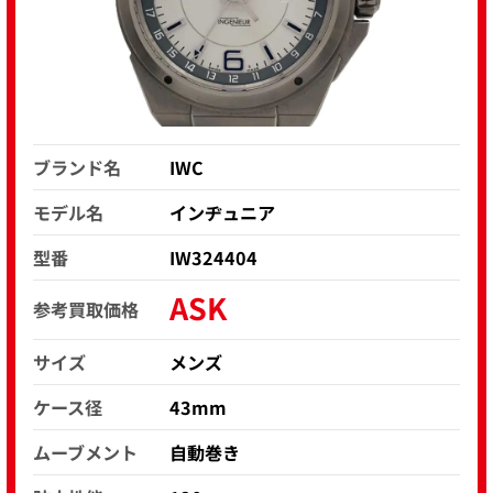
ブランド名
IWC
モデル名
インヂュニア
型番
IW324404
ASK
参考買取価格
サイズ
メンズ
ケース径
43mm
ムーブメント
自動巻き