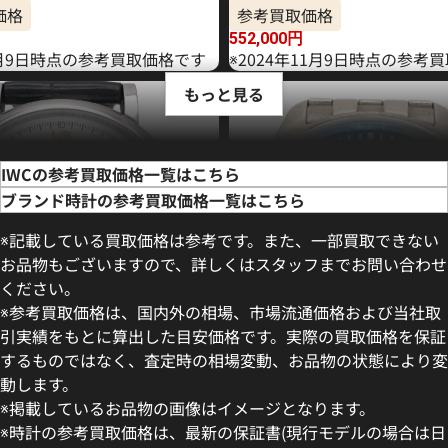
価格
参考買取価格
552,000
円
年6月9日時点の参考買取価格です
※2024年11月9日時点の参考
もっと見る
IWCの参考買取価格一覧はこちら
ブランド時計の参考買取価格一覧はこちら
※記載している買取価格は参考です。また、一部買取できない
お品物もございますので、詳しくはスタッフまでお問い合わせ
ください。
※参考買取価格は、国内外の相場、市場流通価格および当社取
引実績をもとに算出した目安価格です。実際の買取価格を保証
するものではなく、査定時の相場変動、お品物の状態により変
動します。
フィノ IW391031
IWC マークXVIII IW327014
※掲載しているお品物の画像はイメージとなります。
価格
参考買取価格
※時計の参考買取価格は、最新の保証書(現行モデルの場合は日
499,000
円