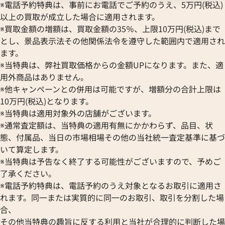
Hermes
STOWA
※電話予約特典は、事前にお電話でご予約のうえ、5万円(税込)
ブランパン
エルメス
ストーヴァ
以上の買取が成立した場合に適用されます。
BVLGARI
OMEGA
SEIKO
※買取金額の増額は、買取金額の35％、上限10万円(税込)まで
ブルガリ
オメガ
セイコー
とし、景品表示法その他関係法令を遵守した範囲内で適用され
Breguet
ORIENT
CENTURY
ます。
ブレゲ
オリエント
センチュリー
※当特典は、弊社買取価格からの金額UPになります。また、適
BULOVA
ORIS
クアタイマー オートマティック
IWC アクアタイマー IW37192
ZENITH
用外商品はありません。
ブローバ
オリス
6811
ゼニス
※他キャンペーンとの併用は可能ですが、増額分の合計上限は
Bell & Ross
Audemars Piguet
価格
参考買取価格
10万円(税込)となります。
ベル＆ロス
オーデマ ピゲ
373,000
円
※当特典は適用対象外の店舗がございます。
BAUME＆MERCIER
Vacheron Constantin
7月27日時点の参考買取価格です
※2024年6月27日時点の参考
※通常査定額は、当特典の適用有無にかかわらず、品目、状
ボーム＆メルシエ
ヴァシュロン・コンスタンタン
態、付属品、当日の市場相場その他の当社統一査定基準に基づ
BALL Watch
Van Cleef & Arpels
いて算定します。
ボール ウォッチ
ヴァンクリーフ＆アーペル
※当特典は予告なく終了する可能性がございますので、予めご
Versace
了承ください。
ヴェルサーチ
※電話予約特典は、電話予約のうえ対象となるお取引に適用さ
Wempe
れます。同一または実質的に同一のお取引、取引を分割した場
ヴェンペ
合、
その他当特典の趣旨に反する利用と当社が合理的に判断した場