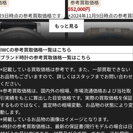
価格
参考買取価格
552,000
円
年6月9日時点の参考買取価格です
※2024年11月9日時点の参考
もっと見る
IWCの参考買取価格一覧はこちら
ブランド時計の参考買取価格一覧はこちら
※記載している買取価格は参考です。また、一部買取できない
お品物もございますので、詳しくはスタッフまでお問い合わせ
ください。
※参考買取価格は、国内外の相場、市場流通価格および当社取
引実績をもとに算出した目安価格です。実際の買取価格を保証
するものではなく、査定時の相場変動、お品物の状態により変
動します。
フィノ IW391031
IWC マークXVIII IW327014
※掲載しているお品物の画像はイメージとなります。
価格
参考買取価格
※時計の参考買取価格は、最新の保証書(現行モデルの場合は日
499,000
円