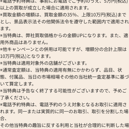
※電話予約特典は、事前にお電話でご予約のうえ、5万円(税込)
ブランパン
エルメス
ストーヴァ
以上の買取が成立した場合に適用されます。
BVLGARI
OMEGA
SEIKO
※買取金額の増額は、買取金額の35％、上限10万円(税込)まで
ブルガリ
オメガ
セイコー
とし、景品表示法その他関係法令を遵守した範囲内で適用され
Breguet
ORIENT
CENTURY
ます。
ブレゲ
オリエント
センチュリー
※当特典は、弊社買取価格からの金額UPになります。また、適
BULOVA
ORIS
クアタイマー オートマティック
IWC アクアタイマー IW37192
ZENITH
用外商品はありません。
ブローバ
オリス
6811
ゼニス
※他キャンペーンとの併用は可能ですが、増額分の合計上限は
Bell & Ross
Audemars Piguet
価格
参考買取価格
10万円(税込)となります。
ベル＆ロス
オーデマ ピゲ
373,000
円
※当特典は適用対象外の店舗がございます。
BAUME＆MERCIER
Vacheron Constantin
7月27日時点の参考買取価格です
※2024年6月27日時点の参考
※通常査定額は、当特典の適用有無にかかわらず、品目、状
ボーム＆メルシエ
ヴァシュロン・コンスタンタン
態、付属品、当日の市場相場その他の当社統一査定基準に基づ
BALL Watch
Van Cleef & Arpels
いて算定します。
ボール ウォッチ
ヴァンクリーフ＆アーペル
※当特典は予告なく終了する可能性がございますので、予めご
Versace
了承ください。
ヴェルサーチ
※電話予約特典は、電話予約のうえ対象となるお取引に適用さ
Wempe
れます。同一または実質的に同一のお取引、取引を分割した場
ヴェンペ
合、
その他当特典の趣旨に反する利用と当社が合理的に判断した場