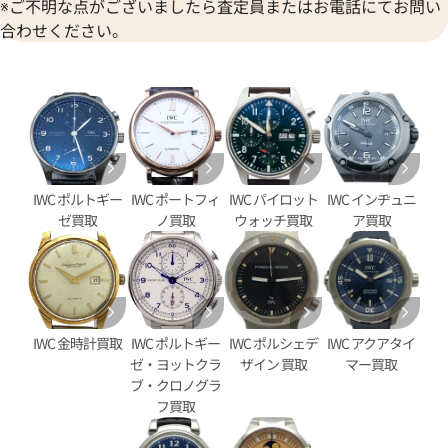
※ご不明な点がございましたら査定員またはお電話にてお問い
合わせください。
IWC ポルトギー
IWC ポートフィ
IWC パイロット
IWC インヂュニ
タイマー IW376704
IWC ポートフィノ クロノグラ
ゼ買取
ノ買取
ウォッチ買取
ア買取
IW391005
価格
参考買取価格
406,000
円
9月27日時点の参考買取価格です
※2023年4月9日時点の参考買
IWC 金時計買取
IWC ポルトギー
IWC ポルシェデ
IWC アクアタイ
ゼ・ヨットクラ
ザイン 買取
マー買取
ブ・クロノグラ
フ買取