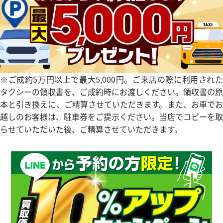
タイマー IW354807
IWC ポートフィノ IW378302
参考買取価格
価格
354,000
円
※2024年10月27日時点の参
※ご成約5万円以上で最大5,000円。ご来店の際に利用された
3月27日時点の参考買取価格です
す
タクシーの領収書を、ご成約時にお渡しください。領収書の原
本と引き換えに、ご精算させていただきます。また、お車でお
越しのお客様は、駐車券をご提示ください。当店でコピーを取
らせていただいた後、ご精算させていただきます。