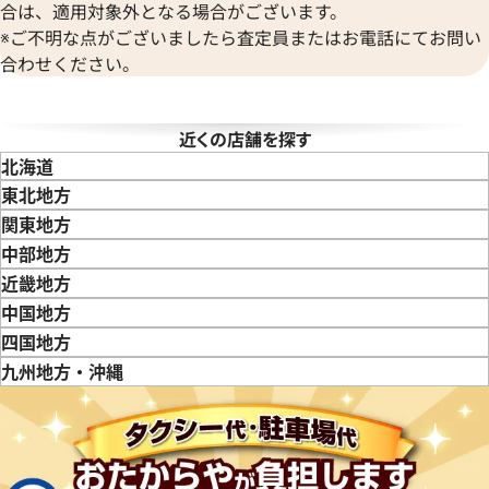
合は、適用対象外となる場合がございます。
※ご不明な点がございましたら査定員またはお電話にてお問い
合わせください。
タイマー IW353804
IWC ポートフィノ IW378303
近くの店舗を探す
価格
参考買取価格
北海道
365,000
円
東北地方
6月27日時点の参考買取価格です
※2024年7月27日時点の参考
青森県
岩手県
宮城県
秋田県
山形県
福島県
関東地方
東京都
神奈川県
埼玉県
千葉県
茨城県
栃木県
群馬県
中部地方
新潟県
富山県
石川県
山梨県
長野県
岐阜県
静岡県
愛知県
近畿地方
三重県
滋賀県
京都府
大阪府
兵庫県
奈良県
和歌山県
中国地方
鳥取県
島根県
岡山県
広島県
山口県
四国地方
徳島県
香川県
愛媛県
九州地方・沖縄
福岡県
佐賀県
長崎県
熊本県
大分県
宮崎県
鹿児島県