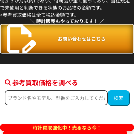
付が３か月以内)であり、付属品が全て揃っており、当社規定
3月27日時点の参考買取価格です
※2026年5月9日時点の参考買
で未使用と判断できる状態のお品物の金額です。
※参考買取価格は全て税込金額です。
＼ 時計販売もやっております！ ／
お問い合わせはこちら
参考買取価格を調べる
フィノ IW391031
IWC ポートフィノ IW391009
価格
参考買取価格
457,000
円
2月27日時点の参考買取価格です
※2026年4月9日時点の参考買
時計買取強化中！売るなら今！