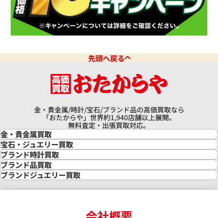
クアタイマー オートマティック
IWC アクアタイマー クロノグ
6810
IW376702
価格
参考買取価格
先頭へ戻る
341,000
円
9月27日時点の参考買取価格です
※2026年3月27日時点の参考
金・貴金属/時計/宝石/ブランド品の高価買取なら
「おたからや」世界約1,940店舗以上展開。
無料査定・出張買取対応。
金・貴金属買取
金買取
宝石・ジュエリー買取
金の相場価格情報
宝石・ジュエリー買取
ブランド時計買取
金の参考買取価格一覧
ダイヤモンド買取
時計買取
ブランド品買取
インゴット買取
ダイヤモンド・宝石の参考価格一覧
ロレックス買取
ブランド買取
ブランドジュエリー買取
インゴットの相場価格情報
リング・結婚指輪買取
ロレックス デイトナ買取
ルイ・ヴィトン買取
カルティエ買取
24金買取
エメラルド買取
ロレックス サブマリーナー買取
ルイ・ヴィトン買取の参考価格一覧
ティファニー買取
24金の相場価格情報
サファイア買取
ロレックス GMTマスター買取
エルメス買取
ブルガリ買取
18金買取
ルビー買取
ロレックス エクスプローラー買取
会社概要
エルメス バーキン買取
ヴァンクリーフ＆アーペル買取