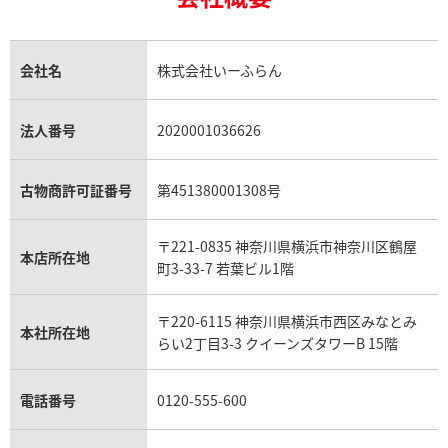
18金の相場価格情報
ヒスイ買取
ロレックス デイトジャスト買取
エルメス ケリー買取
ハリーウィンストン買取
金のアクセサリー買取
オパール買取
ロレックス 買取の参考価格一覧
エルメス買取の参考価格一覧
クロムハーツ買取
タイマー IW354805
IWC アクアタイマー IW35480
金貨買取
トパーズ買取
パテック フィリップ買取
シャネル買取
フレッド買取
貴金属買取
タンザナイト買取
パテック フィリップノーチラス買取
シャネル マトラッセ買取
価格
参考買取価格
ショーメ買取
会社名
株式会社いーふらん
プラチナ買取
アメジスト買取
オーデマ ピゲ買取
シャネル買取の参考価格一覧
ショパール買取
309,000
円
銀・シルバー買取
パライバトルマリン買取
オーデマ ピゲ ロイヤルオーク買取
ディオール買取
タサキ買取
年9月9日時点の参考買取価格です
※2023年9月9日時点の参考買
パラジウム買取
キャッツアイ買取
ヴァシュロン・コンスタンタン買取
セリーヌ買取
法人番号
2020001036626
ダミアーニ買取
アレキサンドライト買取
A.ランゲ&ゾーネ買取
フェンディ買取
ピアジェ買取
ガーネット買取
ブレゲ買取
グッチ買取
ブシュロン買取
アクアマリン買取
オメガ買取
プラダ買取
古物商許可証番号
第451380001308号
モーブッサン買取
ウブロ買取
ミキモト買取
IWC買取
グラフ買取
〒221-0835 神奈川県横浜市神奈川区鶴屋
カルティエ買取
本店所在地
フランク ミュラー買取
町3-33-7 若葉ビル1階
リシャール・ミル買取
タグ・ホイヤー買取
〒220-6115 神奈川県横浜市西区みなとみ
パネライ買取
本社所在地
らい2丁目3-3 クイーンズタワーB 15階
チューダー（チュードル）買取
電話番号
0120-555-600