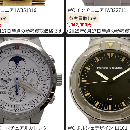
ュニア IW351816
IWC インヂュニア IW322711
価格
参考買取価格
円
1,042,000
円
1月27日時点の参考買取価格です
※2025年6月27日時点の参考
T パーペチュアルカレンダー
IWC ポルシェデザイン 11101