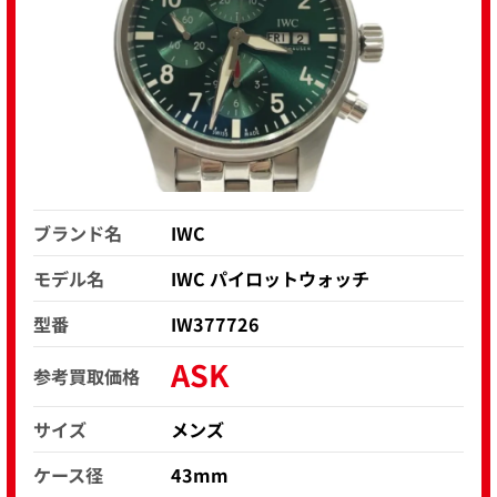
ブランド名
IWC
モデル名
IWC パイロットウォッチ
型番
IW377726
ASK
参考買取価格
サイズ
メンズ
ケース径
43mm