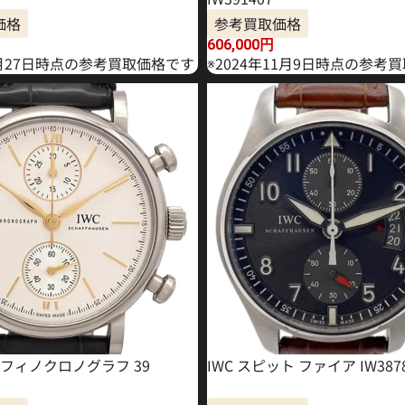
価格
参考買取価格
606,000
円
6月27日時点の参考買取価格です
※2024年11月9日時点の参考
トフィノクロノグラフ 39
IWC スピット ファイア IW387