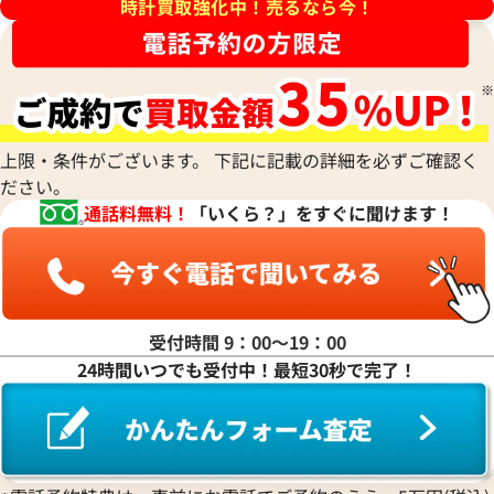
Harry Winston
ミドー
時計買取強化中！売るなら今！
RALPH LAUREN
Alain Silberstein
クインティング
CHANEL
チューダー(チュードル)
ハリー・ウィンストン
MAURICE LACROIX
ラルフ ローレン
アラン・シルベスタイン
Cuervo y Sobrinos
シャネル
Tiffany & Co.
Patek Philippe
モーリス・ラクロア
Richard Mille
Armand Nicolet
クエルボ・イ・ソブリノス
Chopard
ティファニー
パテック フィリップ
リシャール・ミル
アルマン・ニコレ
CVSTOS
ショパール
Dior
Panerai
Louis Vuitton
WALTHAM
クストス
CHAUMET
ディオール
パネライ
ルイ・ヴィトン
ウォルサム
Chronoswiss
ショーメ
Parmigiani Fleurier
上限・条件がございます。 下記に記載の詳細を必ずご確認く
Luminox
HUBLOT
クロノスイス
Jacob & Co.
ださい。
パルミジャーニ・フルリエ
ルミノックス
ウブロ
GUCCI
フィノ IW391008
IWC ポートフィノ IW391002
ジェイコブ
Piaget
通話料無料！
「いくら？」をすぐに聞けます！
Ressence
ETERNA
グッチ
Gerald Genta
価格
参考買取価格
ピアジェ
レッセンス
エテルナ
Graham
ジェラルド・ジェンタ
398,000
円
PIERRE KUNZ
ROGER DUBUIS
EDOX
12月9日時点の参考買取価格です
※2024年7月9日時点の参考買
グラハム
Jaeger-LeCoultre
ピエール・クンツ
ロジェ・デュブイ
エドックス
Grand Seiko
ジャガー・ルクルト
FRANCK MULLER
ROLEX
EBERHARD
グランドセイコー
Jaquet Droz
受付時間 9：00〜19：00
フランク ミュラー
ロレックス
エベラール
CORUM
ジャケ・ドロー
24時間いつでも受付中！最短30秒で完了！
BOUCHERON
LONGINES
EBEL
コルム
Girard-Perregaux
ブシュロン
ロンジン
エベル
Concord
ジラール・ペルゴ
BREITLING
EPOS
コンコルド
Sinn
ブライトリング
エポス
ジン
Blancpain
Hermes
STOWA