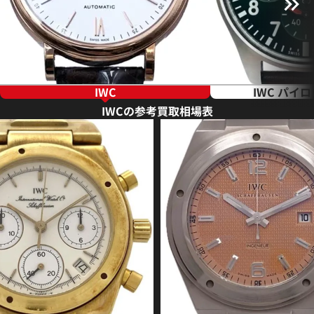
IWC
IWC パイ
IWCの参考買取相場表