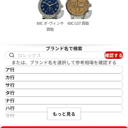
IWC ダ･ヴィンチ
IWC GST 買取
買取
ブランド名で検索
確認する
クアタイマー ガラパゴスアイラン
IWC ポートフィノ 2009-001
または、ブランド名を選択して参考相場を確認する
05
ア行
価格
参考買取価格
IKEPOD
カ行
402,000
円
アイクポッド
CASIO
年9月9日時点の参考買取価格です
※2025年11月9日時点の参考
サ行
IWC
カシオ
Saint Laurent
タ行
アイダブリューシー
Cartier
サンローラン
TAG Heuer
ナ行
Azimuth
カルティエ
Shellman
タグ・ホイヤー
NOMOS Glashütte
ハ行
アジムース
Gaga Milano
シェルマン
Daniel Roth
もっと見る
ノモス グラスヒュッテ
Hamilton
マ行
ANONIMO
ガガミラノ
CITIZEN
ダニエル・ロート
ハミルトン
MIDO
ラ行
アノーニモ
Quinting
シチズン
TUDOR