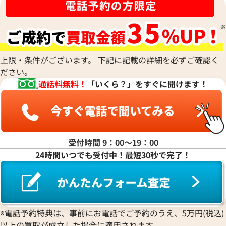
上限・条件がございます。 下記に記載の詳細を必ずご確認く
ださい。
通話料無料！
「いくら？」をすぐに聞けます！
受付時間 9：00〜19：00
タイマー IW358002
IWC アクアタイマー IW32900
24時間いつでも受付中！最短30秒で完了！
価格
参考買取価格
450,000
円
年2月9日時点の参考買取価格です
※2024年1月9日時点の参考買
※電話予約特典は、事前にお電話でご予約のうえ、5万円(税込)
以上の買取が成立した場合に適用されます。