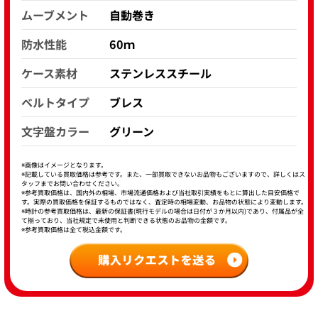
ムーブメント
自動巻き
防水性能
60ｍ
ケース素材
ステンレススチール
ベルトタイプ
ブレス
文字盤カラー
グリーン
※画像はイメージとなります。
※記載している買取価格は参考です。また、一部買取できないお品物もございますので、詳しくはス
タッフまでお問い合わせください。
※参考買取価格は、国内外の相場、市場流通価格および当社取引実績をもとに算出した目安価格で
す。実際の買取価格を保証するものではなく、査定時の相場変動、お品物の状態により変動します。
※時計の参考買取価格は、最新の保証書(現行モデルの場合は日付が３か月以内)であり、付属品が全
て揃っており、当社規定で未使用と判断できる状態のお品物の金額です。
※参考買取価格は全て税込金額です。