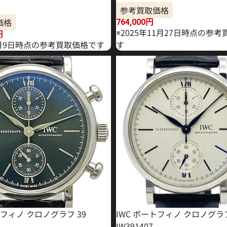
参考買取価格
価格
764,000
円
※2025年11月27日時点の参
円
年2月9日時点の参考買取価格です
す
トフィノ クロノグラフ 39
IWC ポートフィノ クロノグラ
IW391407