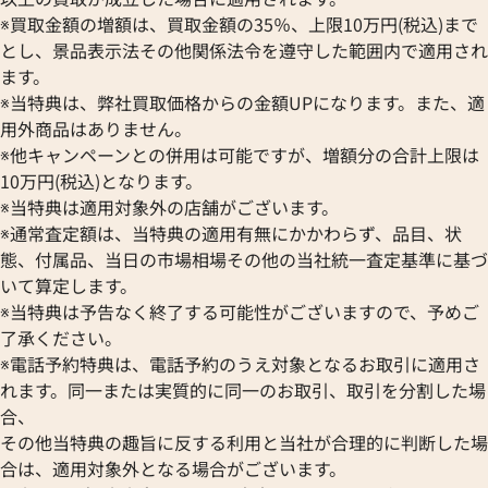
※買取金額の増額は、買取金額の35％、上限10万円(税込)まで
とし、景品表示法その他関係法令を遵守した範囲内で適用され
ます。
※当特典は、弊社買取価格からの金額UPになります。また、適
用外商品はありません。
※他キャンペーンとの併用は可能ですが、増額分の合計上限は
10万円(税込)となります。
※当特典は適用対象外の店舗がございます。
※通常査定額は、当特典の適用有無にかかわらず、品目、状
態、付属品、当日の市場相場その他の当社統一査定基準に基づ
フィノ クロノ IW391006
IWC ポートフィノ IW391010
いて算定します。
※当特典は予告なく終了する可能性がございますので、予めご
価格
参考買取価格
了承ください。
422,000
円
8月27日時点の参考買取価格です
※2026年1月9日時点の参考買
※電話予約特典は、電話予約のうえ対象となるお取引に適用さ
れます。同一または実質的に同一のお取引、取引を分割した場
合、
その他当特典の趣旨に反する利用と当社が合理的に判断した場
合は、適用対象外となる場合がございます。