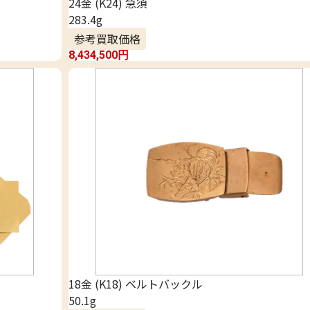
24金 (K24) 急須
283.4g
参考買取価格
8,434,500
円
18金 (K18) ベルトバックル
50.1g