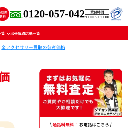
0120-057-042
受付時間
9：00〜19：00
一覧
出張買取
店舗一覧
金アクセサリー買取の参考価格
価
\
通話料無料！
お電話はこちら /