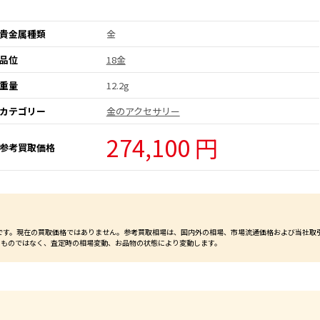
貴金属種類
金
品位
18金
重量
12.2g
カテゴリー
金のアクセサリー
274,100 円
参考買取価格
価格です。現在の買取価格ではありません。参考買取相場は、国内外の相場、市場流通価格および当社取
るものではなく、査定時の相場変動、お品物の状態により変動します。