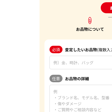
24
1
お品物について
必須
査定したいお品物
(複数入
任意
お品物の詳細