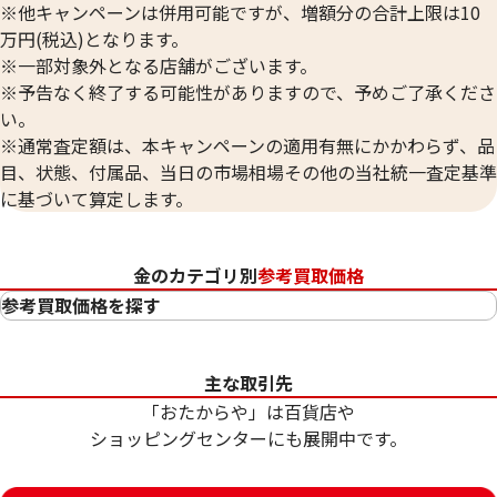
※他キャンペーンは併用可能ですが、増額分の合計上限は10
万円(税込)となります。
※一部対象外となる店舗がございます。
※予告なく終了する可能性がありますので、予めご了承くださ
い。
※通常査定額は、本キャンペーンの適用有無にかかわらず、品
目、状態、付属品、当日の市場相場その他の当社統一査定基準
に基づいて算定します。
金のカテゴリ別
参考買取価格
参考買取価格を探す
24金（K24・純金）
23金（K23）
主な取引先
22金（K22）
「おたからや」は百貨店や
21.6金（K21.6）
ショッピングセンターにも展開中です。
20金（K20）
18金（K18）