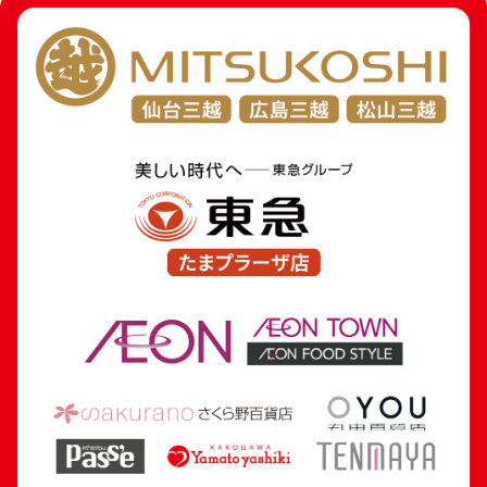
14金（K14）
12金（K12）
10金（K10）
金
プラチナ