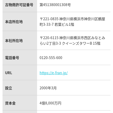
銀･シルバー 買取
アクアマリン買取
オメガ買取
プラダ買取
古物商許可証番号
第451380001308号
モーブッサン買取
買取可能な商品をもっと見る
パラジウム 買取
ウブロ買取
ミキモト買取
IWC買取
グラフ買取
〒221-0835 神奈川県横浜市神奈川区鶴屋
カルティエ買取
本店所在地
フランク ミュラー買取
町3-33-7 若葉ビル1階
リシャール・ミル買取
タグ・ホイヤー買取
〒220-6115 神奈川県横浜市西区みなとみ
パネライ買取
本社所在地
らい2丁目3-3 クイーンズタワーB 15階
チューダー（チュードル）買取
電話番号
0120-555-600
URL
https://e-fran.jp/
設立
2000年3月
資本金
4億8,000万円