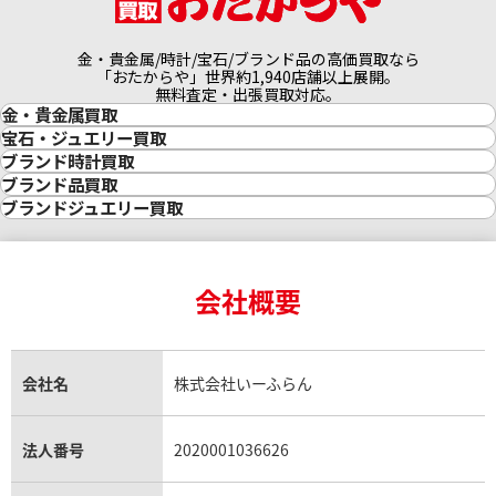
オーデマピゲ 買取
金のペンダントトップ 買取
トルマリン 買取
ティファニー 買取
カルティエ 買取
金の仏像 買取
翡翠 買取
ブルガリ 買取
金・貴金属/時計/宝石/ブランド品の高価買取なら
エルメス 買取
金杯 買取
パライバトルマリン 買取
ハリー･ウィンストン 買取
「おたからや」世界約1,940店舗以上展開。
シャネル 買取
金歯 買取
パール 買取
ヴァンクリーフ&
無料査定・出張買取対応。
金・貴金属買取
アーペル 買取
オメガ 買取
金貨･銀貨 買取
金買取
宝石・ジュエリー買取
グッチ 買取
タグ・ホイヤー 買取
大判･小判 買取
金の相場価格情報
宝石・ジュエリー買取
ブランド時計買取
ブシュロン 買取
ブレゲ 買取
金の参考買取価格一覧
イエローゴールド 買取
ダイヤモンド買取
時計買取
ブランド品買取
インゴット買取
ダイヤモンド・宝石の参考価格一覧
ロレックス買取
ブランド買取
ブランドジュエリー買取
ミキモト 買取
リシャール・ミル
ピンクゴールド 買取
インゴットの相場価格情報
リング・結婚指輪買取
ロレックス デイトナ買取
ルイ・ヴィトン買取
カルティエ買取
買取
ショーメ 買取
ホワイトゴールド 買取
24金買取
エメラルド買取
ロレックス サブマリーナー買取
ルイ・ヴィトン買取の参考価格一覧
ティファニー買取
ブライトリング
買取可能な商品をもっと見る
金コンビ 買取
24金の相場価格情報
サファイア買取
ロレックス GMTマスター買取
エルメス買取
ブルガリ買取
買取
18金買取
ルビー買取
ロレックス エクスプローラー買取
会社概要
エルメス バーキン買取
ヴァンクリーフ＆アーペル買取
プラチナ 買取
18金の相場価格情報
ヒスイ買取
ロレックス デイトジャスト買取
エルメス ケリー買取
ハリーウィンストン買取
ヴァシュロン・コンスタンタン 買取
プラチナインゴット 買取
金のアクセサリー買取
オパール買取
ロレックス 買取の参考価格一覧
エルメス買取の参考価格一覧
クロムハーツ買取
A. ランゲ&
Pt1000 買取
金貨買取
トパーズ買取
パテック フィリップ買取
シャネル買取
フレッド買取
ゾーネ 買取
貴金属買取
タンザナイト買取
パテック フィリップノーチラス買取
Pt950 買取
シャネル マトラッセ買取
ショーメ買取
会社名
株式会社いーふらん
プラチナ買取
パネライ 買取
アメジスト買取
オーデマ ピゲ買取
シャネル買取の参考価格一覧
ショパール買取
Pt900 買取
銀・シルバー買取
パライバトルマリン買取
オーデマ ピゲ ロイヤルオーク買取
ディオール買取
タサキ買取
ブルガリ 買取
Pt850 買取
パラジウム買取
キャッツアイ買取
ヴァシュロン・コンスタンタン買取
セリーヌ買取
法人番号
2020001036626
ダミアーニ買取
フランク ミュラー 買取
Pt&Pm 買取
アレキサンドライト買取
A.ランゲ&ゾーネ買取
フェンディ買取
ピアジェ買取
IWC 買取
ガーネット買取
ブレゲ買取
グッチ買取
ブシュロン買取