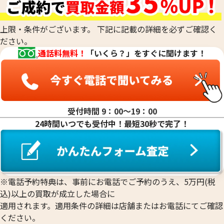
上限・条件がございます。 下記に記載の詳細を必ずご確認く
ださい。
通話料無料！
「いくら？」をすぐに聞けます！
18金 (K18) カルティエ カフス
10金 (K10PG)
10.4g
6.1g
参考買取価格
参考買取価格
233,700
円
73,500
円
受付時間 9：00〜19：00
24時間いつでも受付中！最短30秒で完了！
※電話予約特典は、事前にお電話でご予約のうえ、5万円(税
込)以上の買取が成立した場合に
適用されます。適用条件の詳細は店舗またはお電話にてご確認
ください。