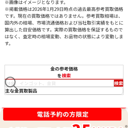
※画像はイメージとなります。
※掲載価格は2026年1月29日時点の過去最高参考買取価格
です。現在の買取価格ではありません。参考買取相場は、
国内外の相場、市場流通価格および当社取引実績をもとに
算出した目安価格です。実際の買取価格を保証するもので
はなく、査定時の相場変動、お品物の状態により変動しま
す。
18金 (K18) ティファニー カフス
14金 (K14) 
12g
15.2g
参考買取価格
参考買取価格
金の参考価格
269,600
円
264,400
円
を
検索
検索
主な金買取製品
金相場高騰中！売るなら今！