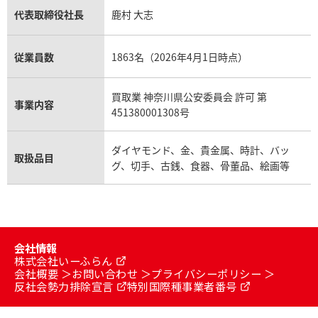
代表取締役社長
鹿村 大志
従業員数
1863名（2026年4月1日時点）
買取業 神奈川県公安委員会 許可 第
事業内容
451380001308号
ダイヤモンド、金、貴金属、時計、バッ
取扱品目
グ、切手、古銭、食器、骨董品、絵画等
会社情報
株式会社いーふらん
会社概要
お問い合わせ
プライバシーポリシー
反社会勢力排除宣言
特別国際種事業者番号