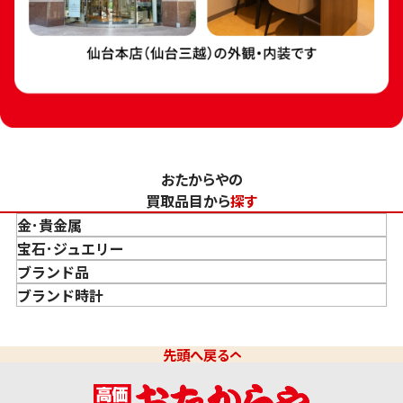
おたからやの
買取品目から
探す
金･貴金属
金 買取
宝石･ジュエリー
金のインゴット 買取
宝石･ジュエリー買取
ブランド品
金のアクセサリー 買取
ダイヤモンド 買取
バッグ･小物 買取
ブランド時計
金のリング 買取
エメラルド 買取
エルメス買取
ブランド時計 買取
金のネックレス 買取
ルビー 買取
シャネル買取
ロレックス 買取
先頭へ戻る
金のブレスレット 買取
サファイア 買取
ルイ･ヴィトン 買取
パテック
フィリップ 買取
金のブローチ 買取
オパール 買取
カルティエ 買取